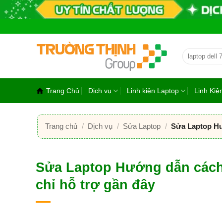
Bỏ
qua
nội
dung
Tìm
kiếm:
Trang Chủ
Dịch vụ
Linh kiện Laptop
Linh Ki
Trang chủ
/
Dịch vụ
/
Sửa Laptop
/
Sửa Laptop Hướ
Sửa Laptop Hướng dẫn cách r
chỉ hỗ trợ gần đây