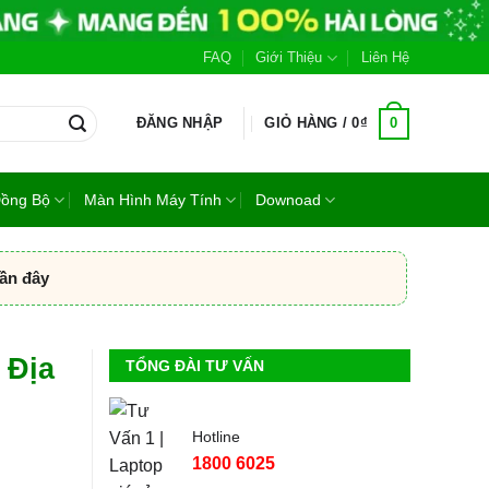
FAQ
Giới Thiệu
Liên Hệ
0
ĐĂNG NHẬP
GIỎ HÀNG /
0
₫
Đồng Bộ
Màn Hình Máy Tính
Downoad
gần đây
 Địa
TỔNG ĐÀI TƯ VẤN
Hotline
1800 6025