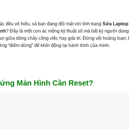
c đều vô hiệu, và bạn đang đối mặt với tình trạng
Sửa Lapto
ình
? Đây là một cơn ác mộng kỹ thuật số mà bất kỳ người dùn
ợ giữa dòng chảy công việc hay giải trí. Đừng vội hoảng loạn, b
ng “điểm dừng” để khởi động lại hành trình của mình.
 Đứng Màn Hình Cần Reset?