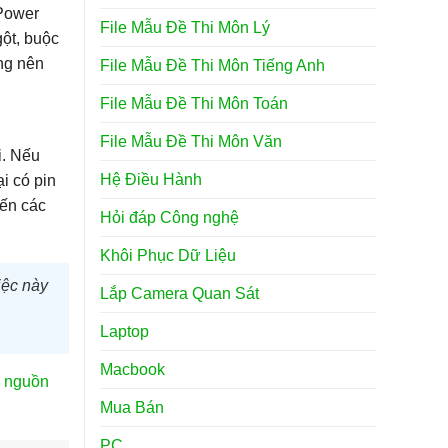
Power
File Mẫu Đề Thi Môn Lý
gột, buộc
ông nên
File Mẫu Đề Thi Môn Tiếng Anh
File Mẫu Đề Thi Môn Toán
File Mẫu Đề Thi Môn Văn
i. Nếu
Hệ Điều Hành
i có pin
đến các
Hỏi đáp Công nghệ
Khôi Phục Dữ Liệu
iệc này
Lắp Camera Quan Sát
Laptop
Macbook
 nguồn
Mua Bán
PC