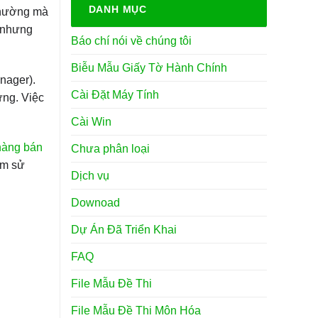
DANH MỤC
 thường mà
, nhưng
Báo chí nói về chúng tôi
Biễu Mẫu Giấy Tờ Hành Chính
nager).
Cài Đặt Máy Tính
ứng. Việc
Cài Win
hàng bán
Chưa phân loại
ệm sử
Dịch vụ
Downoad
Dự Án Đã Triển Khai
FAQ
File Mẫu Đề Thi
File Mẫu Đề Thi Môn Hóa