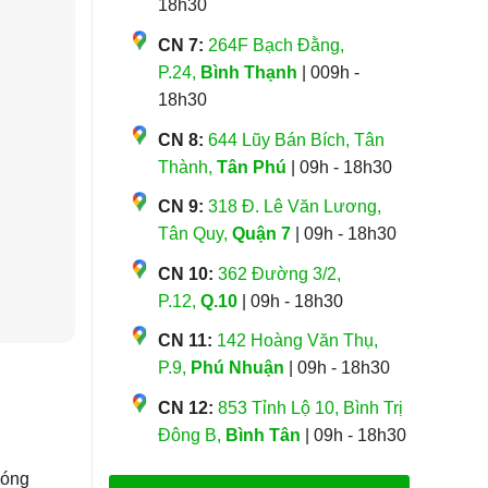
18h30
CN 7:
264F Bạch Đằng,
P.24,
Bình Thạnh
| 009h -
18h30
CN 8:
644 Lũy Bán Bích, Tân
Thành,
Tân Phú
| 09h - 18h30
CN 9:
318 Đ. Lê Văn Lương,
Tân Quy,
Quận 7
| 09h - 18h30
CN 10:
362 Đường 3/2,
P.12,
Q.10
| 09h - 18h30
CN 11:
142 Hoàng Văn Thụ,
P.9,
Phú Nhuận
| 09h - 18h30
CN 12:
853 Tỉnh Lộ 10, Bình Trị
Đông B,
Bình Tân
| 09h - 18h30
đóng