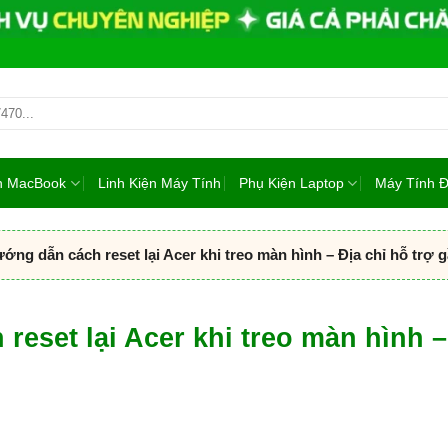
ện MacBook
Linh Kiện Máy Tính
Phụ Kiện Laptop
Máy Tính 
ng dẫn cách reset lại Acer khi treo màn hình – Địa chỉ hỗ trợ 
eset lại Acer khi treo màn hình –