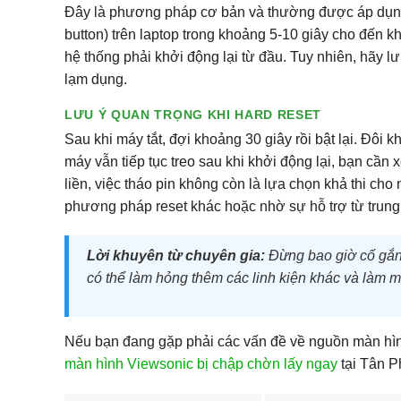
Đây là phương pháp cơ bản và thường được áp dụng đ
button) trên laptop trong khoảng 5-10 giây cho đến 
hệ thống phải khởi động lại từ đầu. Tuy nhiên, hãy 
lạm dụng.
LƯU Ý QUAN TRỌNG KHI HARD RESET
Sau khi máy tắt, đợi khoảng 30 giây rồi bật lại. Đôi k
máy vẫn tiếp tục treo sau khi khởi động lại, bạn cần 
liền, việc tháo pin không còn là lựa chọn khả thi c
phương pháp reset khác hoặc nhờ sự hỗ trợ từ trun
Lời khuyên từ chuyên gia:
Đừng bao giờ cố gắng
có thể làm hỏng thêm các linh kiện khác và làm m
Nếu bạn đang gặp phải các vấn đề về nguồn màn hình,
màn hình Viewsonic bị chập chờn lấy ngay
tại Tân P