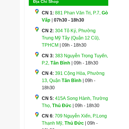
Địa Chỉ Shop
CN 1:
881 Phan Văn Trị, P.7,
Gò
Vấp
|
07h30 - 18h30
CN 2:
304 Tô Ký, Phường
Trung Mỹ Tây (Quận 12 Cũ),
TPHCM
| 09h - 18h30
CN 3:
383 Nguyễn Trọng Tuyển,
P.2,
Tân Bình
| 09h - 18h30
CN 4:
391 Cộng Hòa, Phường
13, Quận
Tân Bình
| 09h -
18h30
CN 5:
415A Song Hành, Trường
Thọ,
Thủ Đức
| 09h - 18h30
CN 6
:
709 Nguyễn Xiển, P.Long
Thạnh Mỹ,
Thủ Đức
| 09h -