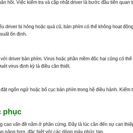
n hồi. Việc kiểm tra và cập nhật driver là bước đầu tiên quan t
ếu driver bị hỏng hoặc quá cũ, bàn phím có thể không hoạt độn
suất ổn định.
 với driver bàn phím. Virus hoặc phần mềm độc hại cũng có thể 
t virus định kỳ là điều cần thiết.
cài đặt ngôn ngữ hoặc bố cục bàn phím trong hệ điều hành. Kiểm t
c phục
 cao vấn đề nằm ở phần cứng. Đây là lúc cần đến sự can thiệp
ng nặng hơn, đặc biệt với các dòng máy phức tạp.