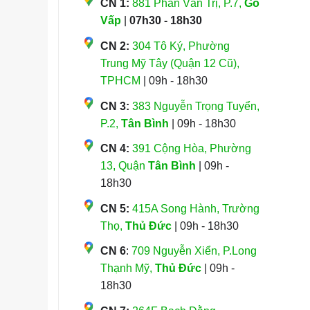
CN 1:
881 Phan Văn Trị, P.7,
Gò
Vấp
|
07h30 - 18h30
CN 2:
304 Tô Ký, Phường
Trung Mỹ Tây (Quận 12 Cũ),
TPHCM
| 09h - 18h30
CN 3:
383 Nguyễn Trọng Tuyển,
P.2,
Tân Bình
| 09h - 18h30
CN 4:
391 Cộng Hòa, Phường
13, Quận
Tân Bình
| 09h -
18h30
CN 5:
415A Song Hành, Trường
Thọ,
Thủ Đức
| 09h - 18h30
CN 6
:
709 Nguyễn Xiển, P.Long
Thạnh Mỹ,
Thủ Đức
| 09h -
18h30