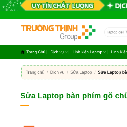
Bỏ
qua
nội
dung
Tìm
kiếm:
Trang Chủ
Dịch vụ
Linh kiện Laptop
Linh Ki
Trang chủ
/
Dịch vụ
/
Sửa Laptop
/
Sửa Laptop bàn
Sửa Laptop bàn phím gõ chữ