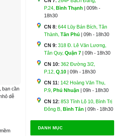
CN 7:
264F Bạch Đằng,
P.24,
Bình Thạnh
| 009h -
18h30
CN 8:
644 Lũy Bán Bích, Tân
Thành,
Tân Phú
| 09h - 18h30
CN 9:
318 Đ. Lê Văn Lương,
Tân Quy,
Quận 7
| 09h - 18h30
CN 10:
362 Đường 3/2,
P.12,
Q.10
| 09h - 18h30
CN 11:
142 Hoàng Văn Thụ,
m, bạn cần
P.9,
Phú Nhuận
| 09h - 18h30
 nhỏ dễ
CN 12:
853 Tỉnh Lộ 10, Bình Trị
Đông B,
Bình Tân
| 09h - 18h30
DANH MỤC
n mềm