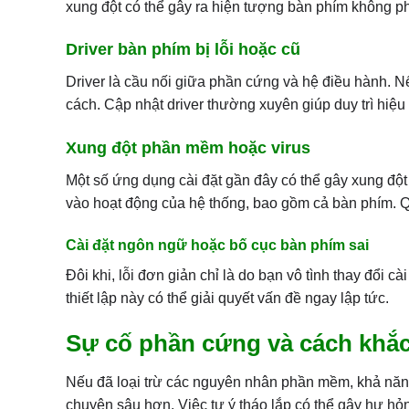
xung đột có thể gây ra hiện tượng bàn phím không phả
Driver bàn phím bị lỗi hoặc cũ
Driver là cầu nối giữa phần cứng và hệ điều hành. N
cách. Cập nhật driver thường xuyên giúp duy trì hiệu 
Xung đột phần mềm hoặc virus
Một số ứng dụng cài đặt gần đây có thể gây xung đột
vào hoạt động của hệ thống, bao gồm cả bàn phím. Qué
Cài đặt ngôn ngữ hoặc bố cục bàn phím sai
Đôi khi, lỗi đơn giản chỉ là do bạn vô tình thay đổi 
thiết lập này có thể giải quyết vấn đề ngay lập tức.
Sự cố phần cứng và cách khắ
Nếu đã loại trừ các nguyên nhân phần mềm, khả năng
chuyên sâu hơn. Việc tự ý tháo lắp có thể gây hư hỏ