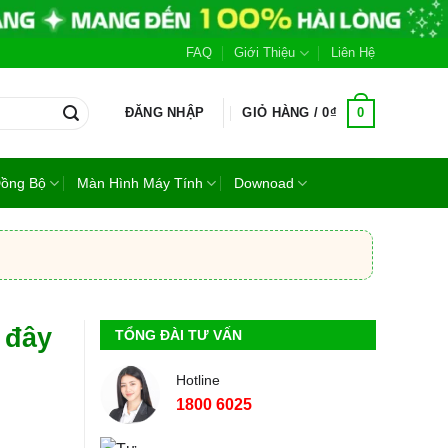
FAQ
Giới Thiệu
Liên Hệ
0
ĐĂNG NHẬP
GIỎ HÀNG /
0
₫
Đồng Bộ
Màn Hình Máy Tính
Downoad
 đây
TỔNG ĐÀI TƯ VẤN
Hotline
1800 6025