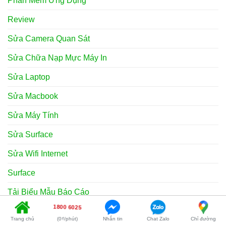
Phần Mềm Ứng Dụng
Review
Sửa Camera Quan Sát
Sửa Chữa Nạp Mực Máy In
Sửa Laptop
Sửa Macbook
Sửa Máy Tính
Sửa Surface
Sửa Wifi Internet
Surface
Tải Biểu Mẫu Báo Cáo
1800 6025
Tải Biểu Mẫu Biên Bản Bàn Giao
Trang chủ
(0₫/phút)
Nhắn tin
Chat Zalo
Chỉ đường