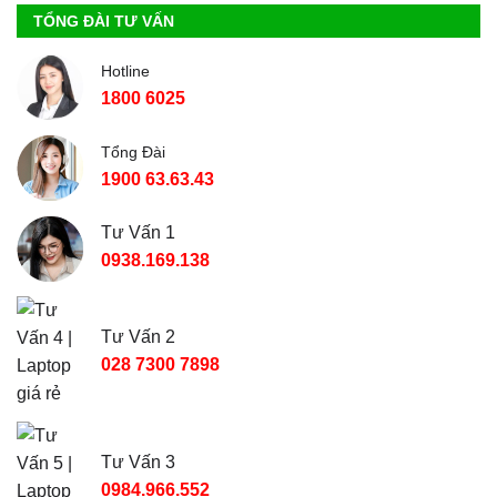
TỔNG ĐÀI TƯ VẤN
Hotline
1800 6025
Tổng Đài
1900 63.63.43
Tư Vấn 1
0938.169.138
Tư Vấn 2
028 7300 7898
Tư Vấn 3
0984.966.552