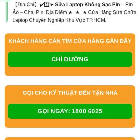
【Địa Chỉ】✔️1️⃣➤
Sửa Laptop Không Sạc Pin
– Pin
Ảo – Chai Pin. Địa Điểm ★_★_★ Cửa Hàng Sửa Chữa
Laptop Chuyên Nghiệp Khu Vực TP.HCM.
KHÁCH HÀNG CẦN TÌM CỬA HÀNG GẦN ĐÂY
CHỈ ĐƯỜNG
GỌI CHO KỸ THUẬT ĐẾN TẬN NHÀ
GỌI NGAY: 1800 6025