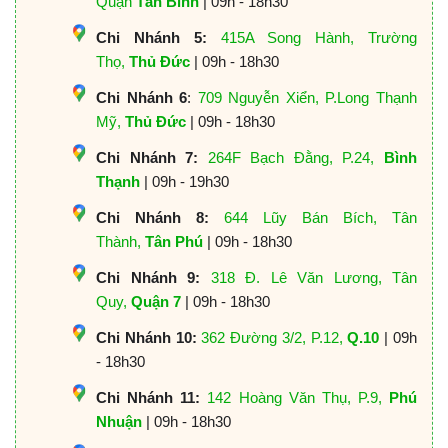
Quận
Tân Bình
| 09h - 18h30
Chi Nhánh 5:
415A Song Hành, Trường
Thọ,
Thủ Đức
| 09h - 18h30
Chi Nhánh 6
:
709 Nguyễn Xiển, P.Long Thạnh
Mỹ,
Thủ Đức
| 09h - 18h30
Chi Nhánh 7:
264F Bạch Đằng, P.24,
Bình
Thạnh
| 09h - 19h30
Chi Nhánh 8:
644 Lũy Bán Bích, Tân
Thành,
Tân Phú
| 09h - 18h30
Chi Nhánh 9:
318 Đ. Lê Văn Lương, Tân
Quy,
Quận 7
| 09h - 18h30
Chi Nhánh 10:
362 Đường 3/2, P.12,
Q.10
| 09h
- 18h30
Chi Nhánh 11:
142 Hoàng Văn Thụ, P.9,
Phú
Nhuận
| 09h - 18h30