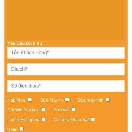
Yêu Cầu Dịch Vụ
Nạp Mực
Sửa Máy In
Sửa máy tính
Cài Win Tận Nơi
Sửa wifi
Linh Kiện Laptop
Camera Quan Sát
Khác