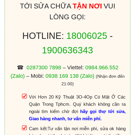
TỚI SỬA CHỮA
TẬN NƠI
VUI
LÒNG GỌI:
HOTLINE:
18006025
-
1900636343
☎
0287300 7898
– Viettel:
0984.966.552
(Zalo)
– Mobi:
0938 169 138
(Zalo)
(Nhận đơn đến
21:00)
Với Hơn 20 Kỹ Thuật 3O-4Op Có Mặt Ở Các
Quận Trong Tphcm. Quý khách không cần ra
ngoài tìm kiếm chờ đợi
hãy gọi thợ tới sửa,
Giao hàng nhanh, tư vấn miễn phí.
Cam kết:Tư vấn tận nơi miễn phí, sửa ok hàng