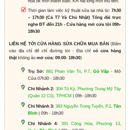
hóa ok mới thanh toán. KH hài lòng mới thu tiền.
Thời gian làm việc kỹ thuật sửa tại nhà từ:
7h30
– 17h30 (Cả T7 Và Chủ Nhật) Tổng đài trực
nghe ĐT đến 21h - Cửa hàng mở cửa tới 09h-
18h30
LIÊN HỆ TỚI CỬA HÀNG SỬA CHỮA MUA BÁN
(Bấm
vào địa chỉ để chỉ đường tới - Địa chỉ
có cửa hàng
thật
không ảo
mở cửa: 09:00- 18h30
)
Trụ Sở:
881 Phan Văn Trị, P.7,
Gò Vấp
- Mở
Cửa 07h30 - 18h30
Chi Nhánh 2:
304 Tô Ký, Phường Trung Mỹ Tây
(Quận 12 Cũ), TPHCM
| 09h -18h30
Chi Nhánh 3:
383 Nguyễn Trọng Tuyển, P.2,
Tân
Bình
| 09h - 18h30
Chi Nhánh 4:
391 Cộng Hòa, Phường 13,