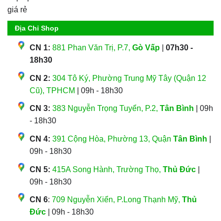
Địa Chỉ Shop
CN 1:
881 Phan Văn Trị, P.7,
Gò Vấp
|
07h30 -
18h30
CN 2:
304 Tô Ký, Phường Trung Mỹ Tây (Quận 12
Cũ), TPHCM
| 09h - 18h30
CN 3:
383 Nguyễn Trọng Tuyển, P.2,
Tân Bình
| 09h
- 18h30
CN 4:
391 Cộng Hòa, Phường 13, Quận
Tân Bình
|
09h - 18h30
CN 5:
415A Song Hành, Trường Thọ,
Thủ Đức
|
09h - 18h30
CN 6
:
709 Nguyễn Xiển, P.Long Thạnh Mỹ,
Thủ
Đức
| 09h - 18h30