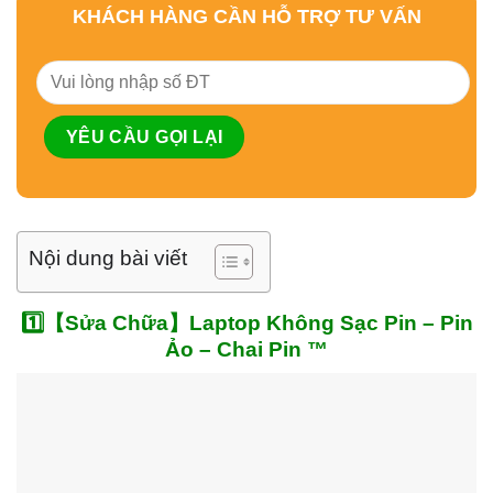
KHÁCH HÀNG CẦN HỖ TRỢ TƯ VẤN
Nội dung bài viết
1️⃣【Sửa Chữa】Laptop Không Sạc Pin – Pin
Ảo – Chai Pin ™