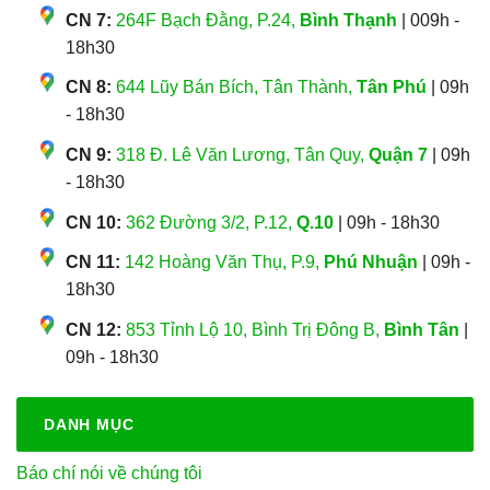
CN 7:
264F Bạch Đằng, P.24,
Bình Thạnh
| 009h -
18h30
CN 8:
644 Lũy Bán Bích, Tân Thành,
Tân Phú
| 09h
- 18h30
CN 9:
318 Đ. Lê Văn Lương, Tân Quy,
Quận 7
| 09h
- 18h30
CN 10:
362 Đường 3/2, P.12,
Q.10
| 09h - 18h30
CN 11:
142 Hoàng Văn Thụ, P.9,
Phú Nhuận
| 09h -
18h30
CN 12:
853 Tỉnh Lộ 10, Bình Trị Đông B,
Bình Tân
|
09h - 18h30
DANH MỤC
Báo chí nói về chúng tôi