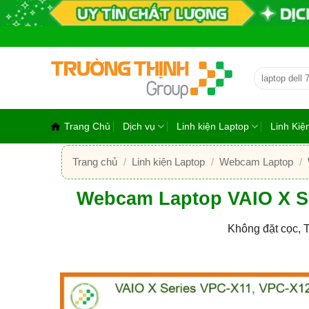
Bỏ
qua
nội
dung
Tìm
kiếm:
Trang Chủ
Dịch vụ
Linh kiện Laptop
Linh Ki
Trang chủ
/
Linh kiện Laptop
/
Webcam Laptop
/
Webcam Laptop VAIO X S
Không đặt cọc, 