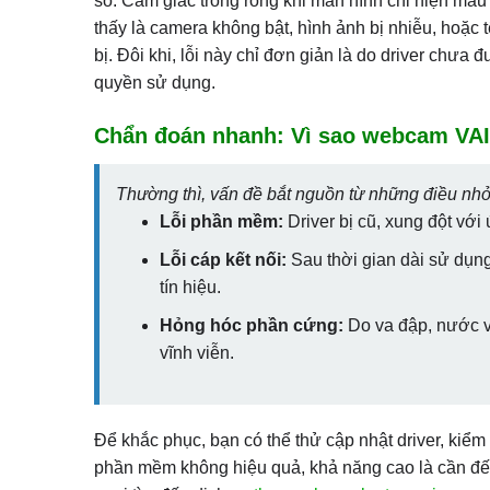
số. Cảm giác trống rỗng khi màn hình chỉ hiện màu 
thấy là camera không bật, hình ảnh bị nhiễu, hoặc 
bị. Đôi khi, lỗi này chỉ đơn giản là do driver chư
quyền sử dụng.
Chẩn đoán nhanh: Vì sao webcam VAIO
Thường thì, vấn đề bắt nguồn từ những điều nhỏ
Lỗi phần mềm:
Driver bị cũ, xung đột với
Lỗi cáp kết nối:
Sau thời gian dài sử dụng
tín hiệu.
Hỏng hóc phần cứng:
Do va đập, nước và
vĩnh viễn.
Để khắc phục, bạn có thể thử cập nhật driver, kiểm 
phần mềm không hiệu quả, khả năng cao là cần đ