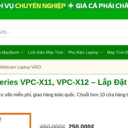
ện MacBook
Linh Kiện Máy Tính
Phụ Kiện Laptop
Máy Tính 
Webcam Laptop VAIO
eries VPC-X11, VPC-X12 – Lắp Đặ
Tư vấn miễn phí, giao hàng toàn quốc. Chuỗi hơn 10 cửa hàng
Giá
Giá
450.000
₫
250.000
₫