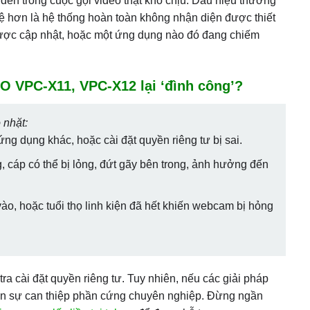
đen trong cuộc gọi video thật khó chịu. Dấu hiệu thường
tệ hơn là hệ thống hoàn toàn không nhận diện được thiết
a được cập nhật, hoặc một ứng dụng nào đó đang chiếm
 VPC-X11, VPC-X12 lại ‘đình công’?
 nhặt:
 ứng dụng khác, hoặc cài đặt quyền riêng tư bị sai.
, cáp có thể bị lỏng, đứt gãy bên trong, ảnh hưởng đến
o, hoặc tuổi thọ linh kiện đã hết khiến webcam bị hỏng
tra cài đặt quyền riêng tư. Tuy nhiên, nếu các giải pháp
ến sự can thiệp phần cứng chuyên nghiệp. Đừng ngần