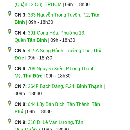
(Quận 12 Cũ), TPHCM
| 09h - 18h30
CN 3:
383 Nguyễn Trọng Tuyển, P.2,
Tân
Bình
| 09h - 18h30
CN 4:
391 Cộng Hòa, Phường 13,
Quận
Tân Bình
| 09h - 18h30
CN 5:
415A Song Hành, Trường Thọ,
Thủ
Đức
| 09h - 18h30
CN 6
:
709 Nguyễn Xiển, P.Long Thạnh
Mỹ,
Thủ Đức
| 09h - 18h30
CN 7:
264F Bạch Đằng, P.24,
Bình Thạnh
|
009h - 18h30
CN 8:
644 Lũy Bán Bích, Tân Thành,
Tân
Phú
| 09h - 18h30
CN 9:
318 Đ. Lê Văn Lương, Tân
Quy,
Quận 7
| 09h - 18h30