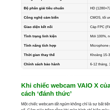
Độ phân giải tiêu chuẩn
HD (1280×720
Công nghệ cảm biến
CMOS, tối ưu
Giao diện kết nối
Cáp FPC (Fle
Tình trạng linh kiện
Mới 100%, n
Tính năng tích hợp
Microphone g
Thời gian thay thế
Khoảng 15-30
Chính sách bảo hành
6-12 tháng, 1
Khi chiếc webcam VAIO X của
cách ‘đánh thức’
Một chiếc webcam
tắt ngúm
không chỉ là sự bất tiệ