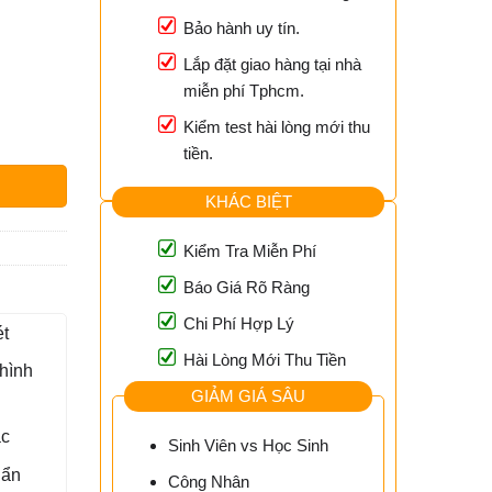
Bảo hành uy tín.
Lắp đặt giao hàng tại nhà
miễn phí Tphcm.
Kiểm test hài lòng mới thu
-X12 - Lắp Đặt Nhanh Chóng Tại TPHCM số lượng
tiền.
KHÁC BIỆT
Kiểm Tra Miễn Phí
Báo Giá Rõ Ràng
Chi Phí Hợp Lý
t
Hài Lòng Mới Thu Tiền
hình
GIẢM GIÁ SÂU
ác
Sinh Viên vs Học Sinh
uẩn
Công Nhân