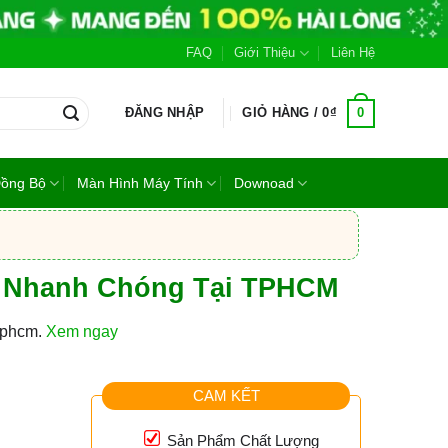
FAQ
Giới Thiệu
Liên Hệ
0
ĐĂNG NHẬP
GIỎ HÀNG /
0
₫
Đồng Bộ
Màn Hình Máy Tính
Downoad
t Nhanh Chóng Tại TPHCM
 tphcm.
Xem ngay
CAM KẾT
Sản Phẩm Chất Lượng