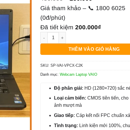
gốc
hiện
Giá tham khảo – 📞 1800 6025
là:
tại
(0đ/phút)
450.000₫.
là:
Đã tiết kiệm
200.000
₫
Webcam Laptop VAIO X Series VPC-X11, VPC
250.000₫.
THÊM VÀO GIỎ HÀNG
SKU:
SP-VAI-VPCX-C2K
Danh mục:
Webcam Laptop VAIO
Độ phân giải:
HD (1280×720) sắc né
Loại cảm biến:
CMOS tiên tiến, cho 
ảnh mượt mà
Giao tiếp:
Cáp kết nối FPC chuẩn x
Tình trạng:
Linh kiện mới 100%, ch