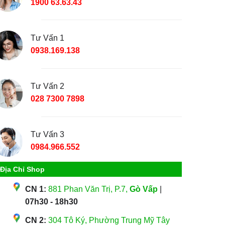
1900 63.63.43
Tư Vấn 1
0938.169.138
Tư Vấn 2
028 7300 7898
Tư Vấn 3
0984.966.552
Địa Chỉ Shop
CN 1:
881 Phan Văn Trị, P.7,
Gò Vấp
|
07h30 - 18h30
CN 2:
304 Tô Ký, Phường Trung Mỹ Tây