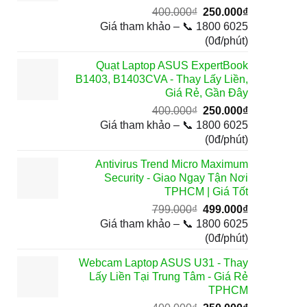
Giá
Giá
400.000
₫
250.000
₫
gốc
hiện
Giá tham khảo – 📞 1800 6025
là:
tại
(0đ/phút)
400.000₫.
là:
Quạt Laptop ASUS ExpertBook
250.000₫.
B1403, B1403CVA - Thay Lấy Liền,
Giá Rẻ, Gần Đây
Giá
Giá
400.000
₫
250.000
₫
gốc
hiện
Giá tham khảo – 📞 1800 6025
là:
tại
(0đ/phút)
400.000₫.
là:
Antivirus Trend Micro Maximum
250.000₫.
Security - Giao Ngay Tận Nơi
TPHCM | Giá Tốt
Giá
Giá
799.000
₫
499.000
₫
gốc
hiện
Giá tham khảo – 📞 1800 6025
là:
tại
(0đ/phút)
799.000₫.
là:
Webcam Laptop ASUS U31 - Thay
499.000₫.
Lấy Liền Tại Trung Tâm - Giá Rẻ
TPHCM