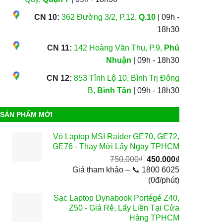
CN 10:
362 Đường 3/2, P.12,
Q.10
| 09h -
18h30
CN 11:
142 Hoàng Văn Thụ, P.9,
Phú
Nhuận
| 09h - 18h30
CN 12:
853 Tỉnh Lộ 10, Bình Trị Đông
B,
Bình Tân
| 09h - 18h30
SẢN PHẨM MỚI
Vỏ Laptop MSI Raider GE70, GE72,
GE76 - Thay Mới Lấy Ngay TPHCM
Giá
Giá
750.000
₫
450.000
₫
gốc
hiện
Giá tham khảo – 📞 1800 6025
là:
tại
(0đ/phút)
750.000₫.
là:
Sạc Laptop Dynabook Portégé Z40,
450.000₫.
Z50 - Giá Rẻ, Lấy Liền Tại Cửa
Hàng TPHCM