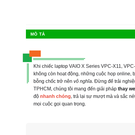
MÔ TẢ
Khi chiếc laptop VAIO X Series VPC-X11, VPC
không còn hoạt động, những cuộc họp online, b
bỗng chốc trở nên
vô nghĩa
. Đừng để trải nghi
TPHCM, chúng tôi mang đến giải pháp
thay w
độ
nhanh chóng
, trả lại sự mượt mà và sắc n
mọi cuộc gọi quan trọng.