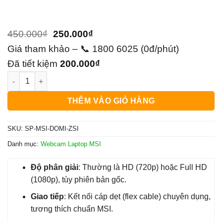
Giá
Giá
450.000
₫
250.000
₫
gốc
hiện
Giá tham khảo – 📞 1800 6025 (0đ/phút)
là:
tại
Đã tiết kiệm
200.000
₫
Webcam Laptop MSI Dominator | Thay Nhanh Lấy Liền Giá Rẻ
450.000₫.
là:
250.000₫.
THÊM VÀO GIỎ HÀNG
SKU:
SP-MSI-DOMI-ZSI
Danh mục:
Webcam Laptop MSI
Độ phân giải
: Thường là HD (720p) hoặc Full HD
(1080p), tùy phiên bản gốc.
Giao tiếp
: Kết nối cáp dẹt (flex cable) chuyên dụng,
tương thích chuẩn MSI.