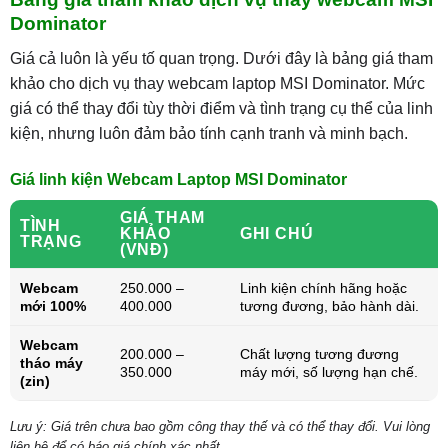
Dominator
Giá cả luôn là yếu tố quan trọng. Dưới đây là bảng giá tham
khảo cho dịch vụ thay webcam laptop MSI Dominator. Mức
giá có thể thay đổi tùy thời điểm và tình trạng cụ thể của linh
kiện, nhưng luôn đảm bảo tính cạnh tranh và minh bạch.
Giá linh kiện Webcam Laptop MSI Dominator
GIÁ THAM
TÌNH
KHẢO
GHI CHÚ
TRẠNG
(VNĐ)
Webcam
250.000 –
Linh kiện chính hãng hoặc
mới 100%
400.000
tương đương, bảo hành dài.
Webcam
200.000 –
Chất lượng tương đương
tháo máy
350.000
máy mới, số lượng hạn chế.
(zin)
Lưu ý: Giá trên chưa bao gồm công thay thế và có thể thay đổi. Vui lòng
liên hệ để có báo giá chính xác nhất.