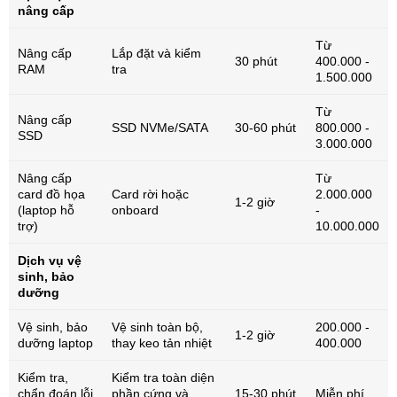
nâng cấp
Từ
Nâng cấp
Lắp đặt và kiểm
30 phút
400.000 -
RAM
tra
1.500.000
Từ
Nâng cấp
SSD NVMe/SATA
30-60 phút
800.000 -
SSD
3.000.000
Nâng cấp
Từ
card đồ họa
Card rời hoặc
2.000.000
1-2 giờ
(laptop hỗ
onboard
-
trợ)
10.000.000
Dịch vụ vệ
sinh, bảo
dưỡng
Vệ sinh, bảo
Vệ sinh toàn bộ,
200.000 -
1-2 giờ
dưỡng laptop
thay keo tản nhiệt
400.000
Kiểm tra,
Kiểm tra toàn diện
chẩn đoán lỗi
phần cứng và
15-30 phút
Miễn phí