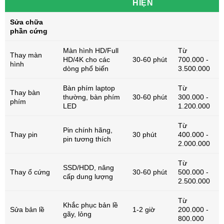
HIỆN
Sửa chữa
phần cứng
Màn hình HD/Full
Từ
Thay màn
HD/4K cho các
30-60 phút
700.000 -
hình
dòng phổ biến
3.500.000
Bàn phím laptop
Từ
Thay bàn
thường, bàn phím
30-60 phút
300.000 -
phím
LED
1.200.000
Từ
Pin chính hãng,
Thay pin
30 phút
400.000 -
pin tương thích
2.000.000
Từ
SSD/HDD, nâng
Thay ổ cứng
30-60 phút
500.000 -
cấp dung lượng
2.500.000
Từ
Khắc phục bản lề
Sửa bản lề
1-2 giờ
200.000 -
gãy, lỏng
800.000