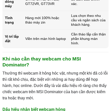
dòng
GT72VR, GT73VR
xác.
máy
Lựa chọn theo nhu
Tình
Hàng mới 100% hoặc
cầu và ngân sách của
trạng
tháo máy zin
khách hàng.
Cần tháo lắp cẩn thận
Vị trí lắp
Viền trên màn hình laptop
phần khung màn
đặt
hình.
Khi nào cần thay webcam cho MSI
Dominator?
Thường thì webcam ít hỏng hóc vặt, nhưng một khi đã có lỗi
thì rất khó chịu, đặc biệt với những ai hay dùng để họp
hành, học online. Dưới đây là vài dấu hiệu rõ ràng cho thấy
chiếc webcam trên MSI Dominator của bạn cần được kiểm
tra hoặc thay mới.
Dấu hiệu nhận biết webcam hỏng