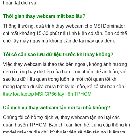
hoàn tất dịch vụ.
Thời gian thay webcam mất bao lâu?
Thông thường, quá trình thay webcam cho MSI Dominator
chỉ mất khoảng 15-30 phút nếu linh kiện có sẵn. Bạn có thể
chờ lấy máy ngay mà không cần để lại máy qua đêm.
Tôi có cần sao lưu dữ liệu trước khi thay không?
Việc thay webcam là thao tác bên ngoài, không ảnh hưởng
đến ổ cứng hay dữ liệu của bạn. Tuy nhiên, để an toàn, việc
sao lưu dữ liệu quan trọng luôn là một thói quen tốt khi
mang laptop đi sửa chữa bất kỳ lỗi nào, kể cả khi bạn cần
thay loa laptop MSI GP66 lấy liền TPHCM
.
Có dịch vụ thay webcam tận nơi tại nhà không?
Chúng tôi có hỗ trợ dịch vụ thay webcam tận nơi tại các
quận huyện TPHCM. Bạn chỉ cần liên hệ, cung cấp thông tin
model máy và địa chỉ, kỹ thuật viên sẽ đến tận nơi kiểm tra