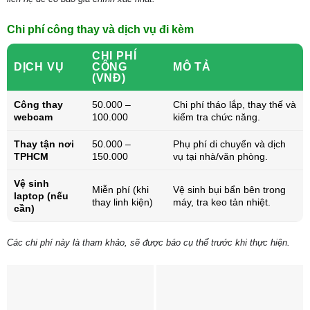
Chi phí công thay và dịch vụ đi kèm
CHI PHÍ
DỊCH VỤ
CÔNG
MÔ TẢ
(VNĐ)
Công thay
50.000 –
Chi phí tháo lắp, thay thế và
webcam
100.000
kiểm tra chức năng.
Thay tận nơi
50.000 –
Phụ phí di chuyển và dịch
TPHCM
150.000
vụ tại nhà/văn phòng.
Vệ sinh
Miễn phí (khi
Vệ sinh bụi bẩn bên trong
laptop (nếu
thay linh kiện)
máy, tra keo tản nhiệt.
cần)
Các chi phí này là tham khảo, sẽ được báo cụ thể trước khi thực hiện.