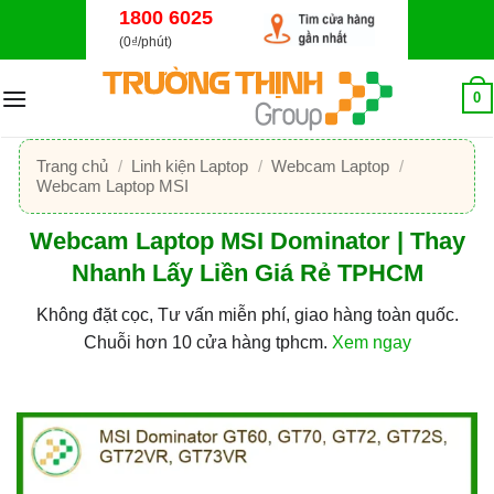
Bỏ
1800 6025
qua
(0₫/phút)
nội
dung
0
Trang chủ
/
Linh kiện Laptop
/
Webcam Laptop
/
Webcam Laptop MSI
Webcam Laptop MSI Dominator | Thay
Nhanh Lấy Liền Giá Rẻ TPHCM
Không đặt cọc, Tư vấn miễn phí, giao hàng toàn quốc.
Chuỗi hơn 10 cửa hàng tphcm.
Xem ngay