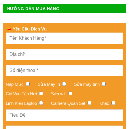
HƯỚNG DẪN MUA HÀNG
Yêu Cầu Dịch Vụ
Nạp Mực
Sửa Máy In
Sửa máy tính
Cài Win Tận Nơi
Sửa wifi
Linh Kiện Laptop
Camera Quan Sát
Khác