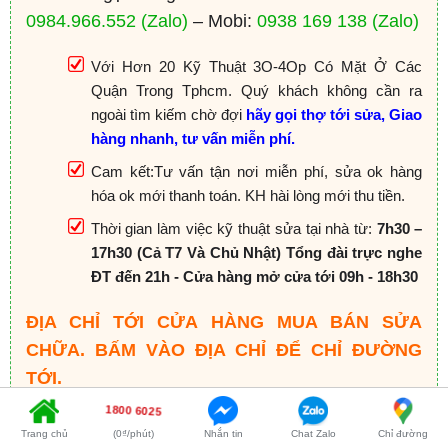
0984.966.552
(Zalo)
– Mobi:
0938 169 138
(Zalo)
Với Hơn 20 Kỹ Thuật 3O-4Op Có Mặt Ở Các
Quận Trong Tphcm. Quý khách không cần ra
ngoài tìm kiếm chờ đợi
hãy gọi thợ tới sửa, Giao
hàng nhanh, tư vấn miễn phí.
Cam kết:Tư vấn tận nơi miễn phí, sửa ok hàng
hóa ok mới thanh toán. KH hài lòng mới thu tiền.
Thời gian làm việc kỹ thuật sửa tại nhà từ:
7h30 –
17h30 (Cả T7 Và Chủ Nhật) Tổng đài trực nghe
ĐT đến 21h - Cửa hàng mở cửa tới 09h - 18h30
ĐỊA CHỈ TỚI CỬA HÀNG MUA BÁN SỬA
CHỮA. BẤM VÀO ĐỊA CHỈ ĐỂ CHỈ ĐƯỜNG
TỚI.
1800 6025
CN 1:
881 Phan Văn Trị, Phường 7, Quận Gò Vấp
Trang chủ
(0₫/phút)
Nhắn tin
Chat Zalo
Chỉ đường