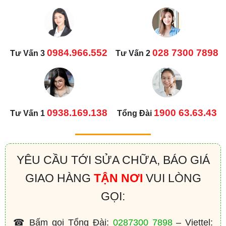
0984.966.552
028 7300 7898
Tư Vấn 3
Tư Vấn 2
0938.169.138
1900 63.63.43
Tư Vấn 1
Tổng Đài
YÊU CẦU TỚI SỬA CHỮA, BÁO GIÁ
GIAO HÀNG
TẬN NƠI
VUI LÒNG
GỌI:
☎ Bấm gọi Tổng Đài:
0287300 7898
– Viettel: