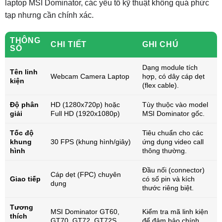
laptop MSI Dominator, các yếu tố kỹ thuật không quá phức
tạp nhưng cần chính xác.
THÔNG
CHI TIẾT
GHI CHÚ
SỐ
Dạng module tích
Tên linh
Webcam Camera Laptop
hợp, có dây cáp dẹt
kiện
(flex cable).
Độ phân
HD (1280x720p) hoặc
Tùy thuộc vào model
giải
Full HD (1920x1080p)
MSI Dominator gốc.
Tốc độ
Tiêu chuẩn cho các
khung
30 FPS (khung hình/giây)
ứng dụng video call
hình
thông thường.
Đầu nối (connector)
Cáp dẹt (FPC) chuyên
Giao tiếp
có số pin và kích
dụng
thước riêng biệt.
Tương
MSI Dominator GT60,
Kiểm tra mã linh kiện
thích
GT70, GT72, GT72S,
để đảm bảo chính