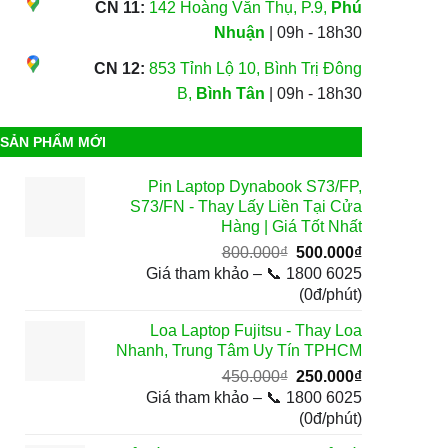
CN 11:
142 Hoàng Văn Thụ, P.9,
Phú
Nhuận
| 09h - 18h30
CN 12:
853 Tỉnh Lộ 10, Bình Trị Đông
B,
Bình Tân
| 09h - 18h30
SẢN PHẨM MỚI
Pin Laptop Dynabook S73/FP,
S73/FN - Thay Lấy Liền Tại Cửa
Hàng | Giá Tốt Nhất
Giá
Giá
800.000
₫
500.000
₫
gốc
hiện
Giá tham khảo – 📞 1800 6025
là:
tại
(0đ/phút)
800.000₫.
là:
Loa Laptop Fujitsu - Thay Loa
500.000₫.
Nhanh, Trung Tâm Uy Tín TPHCM
Giá
Giá
450.000
₫
250.000
₫
gốc
hiện
Giá tham khảo – 📞 1800 6025
là:
tại
(0đ/phút)
450.000₫.
là: