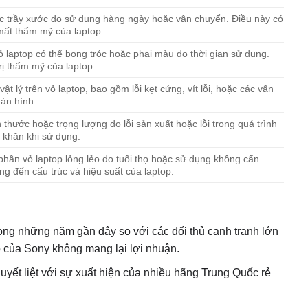
ặc trầy xước do sử dụng hàng ngày hoặc vận chuyển. Điều này có
mất thẩm mỹ của laptop.
 laptop có thể bong tróc hoặc phai màu do thời gian sử dụng.
rị thẩm mỹ của laptop.
vật lý trên vỏ laptop, bao gồm lỗi kẹt cứng, vít lỗi, hoặc các vấn
àn hình.
thước hoặc trọng lượng do lỗi sản xuất hoặc lỗi trong quá trình
 khăn khi sử dụng.
phần vỏ laptop lỏng lẻo do tuổi thọ hoặc sử dụng không cẩn
ng đến cấu trúc và hiệu suất của laptop.
ong những năm gần đây so với các đối thủ cạnh tranh lớn
p của Sony không mang lại lợi nhuận.
quyết liệt với sự xuất hiện của nhiều hãng Trung Quốc rẻ