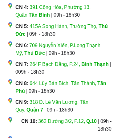
CN 4:
391 Cộng Hòa, Phường 13,
Quận
Tân Bình
| 09h - 18h30
CN 5:
415A Song Hành, Trường Thọ,
Thủ
Đức
| 09h - 18h30
CN 6
:
709 Nguyễn Xiển, P.Long Thạnh
Mỹ,
Thủ Đức
| 09h - 18h30
CN 7:
264F Bạch Đằng, P.24,
Bình Thạnh
|
009h - 18h30
CN 8:
644 Lũy Bán Bích, Tân Thành,
Tân
Phú
| 09h - 18h30
CN 9:
318 Đ. Lê Văn Lương, Tân
Quy,
Quận 7
| 09h - 18h30
CN 10:
362 Đường 3/2, P.12,
Q.10
| 09h -
18h30