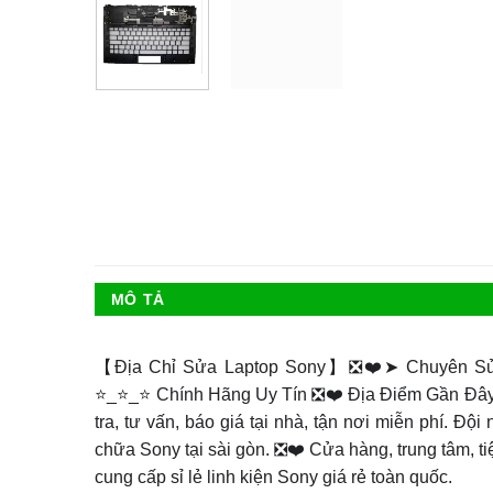
MÔ TẢ
【Địa Chỉ Sửa Laptop Sony】❎❤️➤ Chuyên S
⭐_⭐_⭐ Chính Hãng Uy Tín ❎❤️ Địa Điểm Gần Đây 
tra, tư vấn, báo giá tại nhà, tận nơi miễn phí. 
chữa Sony tại sài gòn. ❎❤️ Cửa hàng, trung tâm, 
cung cấp sỉ lẻ linh kiện Sony giá rẻ toàn quốc.