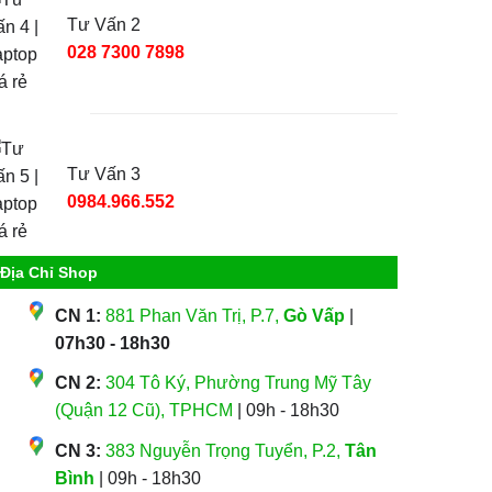
Tư Vấn 2
028 7300 7898
Tư Vấn 3
0984.966.552
Địa Chỉ Shop
CN 1:
881 Phan Văn Trị, P.7,
Gò Vấp
|
07h30 - 18h30
CN 2:
304 Tô Ký, Phường Trung Mỹ Tây
(Quận 12 Cũ), TPHCM
| 09h - 18h30
CN 3:
383 Nguyễn Trọng Tuyển, P.2,
Tân
Bình
| 09h - 18h30