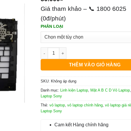
Giá tham khảo – 📞 1800 6025
(0đ/phút)
PHÂN LOẠI
Vỏ Laptop Sony Vaio SVD13 Giá Rẻ số lượng
THÊM VÀO GIỎ HÀNG
SKU:
Không áp dụng
Danh mục:
Linh kiện Laptop
,
Mặt A B C D Vỏ Laptop
Laptop Sony
Thẻ:
vỏ laptop
,
vỏ laptop chính hãng
,
vỏ laptop giá rẻ
Laptop Sony
Cam kết Hàng chính hãng