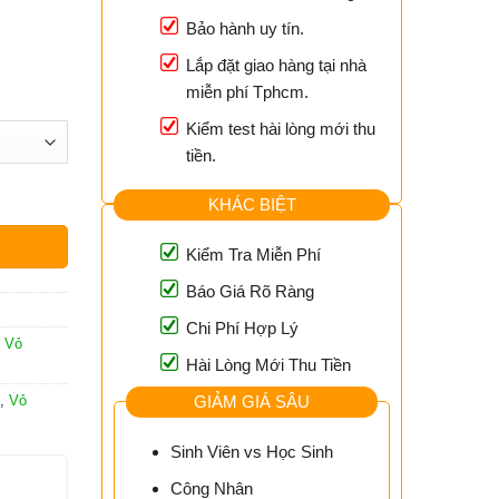
Bảo hành uy tín.
Lắp đặt giao hàng tại nhà
miễn phí Tphcm.
Kiểm test hài lòng mới thu
tiền.
KHÁC BIỆT
Kiểm Tra Miễn Phí
Báo Giá Rõ Ràng
Chi Phí Hợp Lý
,
Vỏ
Hài Lòng Mới Thu Tiền
GIẢM GIÁ SÂU
,
Vỏ
Sinh Viên vs Học Sinh
Công Nhân