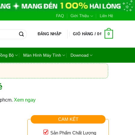
FAQ
Giới Thiệu
Liên Hệ
0
ĐĂNG NHẬP
GIỎ HÀNG /
0
₫
Đồng Bộ
Màn Hình Máy Tính
Downoad
ẻ
 tphcm.
Xem ngay
CAM KẾT
m
Sản Phẩm Chất Lượng