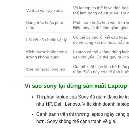
Vỏ laptop có thể bị va đập ho
Va đập và trầy xước
thể làm hỏng cấu trúc và làm 
Bong tróc hoặc phai
Phần sơn hoặc hoa văn trên vỏ
màu
Điều này có thể làm giảm giá t
Có thể có các lỗi kết cấu hoặc 
Lỗi kết cấu hoặc vật lý
đề về cổng kết nối hoặc nắp m
Kích thước hoặc trọng
Laptop có thể không đúng kích 
lượng không đúng
vận chuyển. Có thể gây ra khó
Có thể xuất hiện khe hở hoặc 
Khe hở hoặc lỏng lẻo
thận. Điều này có thể ảnh hưở
Vì sao sony lại dừng sản xuất Laptop
Thị phần laptop của Sony đã giảm đáng kể tr
như HP, Dell, Lenovo. Việc kinh doanh lapto
Cạnh tranh trên thị trường laptop ngày càng 
hơn. Sony không thể cạnh tranh về giá.