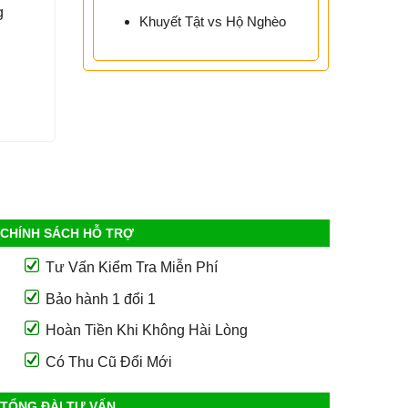
g
Khuyết Tật vs Hộ Nghèo
CHÍNH SÁCH HỖ TRỢ
Tư Vấn Kiểm Tra Miễn Phí
Bảo hành 1 đổi 1
Hoàn Tiền Khi Không Hài Lòng
Có Thu Cũ Đổi Mới
TỔNG ĐÀI TƯ VẤN