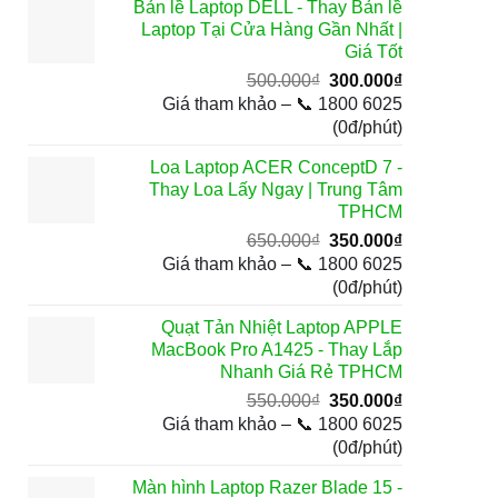
Bản lề Laptop DELL - Thay Bản lề
250.000₫.
Laptop Tại Cửa Hàng Gần Nhất |
Giá Tốt
Giá
Giá
500.000
₫
300.000
₫
gốc
hiện
Giá tham khảo – 📞 1800 6025
là:
tại
(0đ/phút)
500.000₫.
là:
Loa Laptop ACER ConceptD 7 -
300.000₫.
Thay Loa Lấy Ngay | Trung Tâm
TPHCM
Giá
Giá
650.000
₫
350.000
₫
gốc
hiện
Giá tham khảo – 📞 1800 6025
là:
tại
(0đ/phút)
650.000₫.
là:
Quạt Tản Nhiệt Laptop APPLE
350.000₫.
MacBook Pro A1425 - Thay Lắp
Nhanh Giá Rẻ TPHCM
Giá
Giá
550.000
₫
350.000
₫
gốc
hiện
Giá tham khảo – 📞 1800 6025
là:
tại
(0đ/phút)
550.000₫.
là:
Màn hình Laptop Razer Blade 15 -
350.000₫.