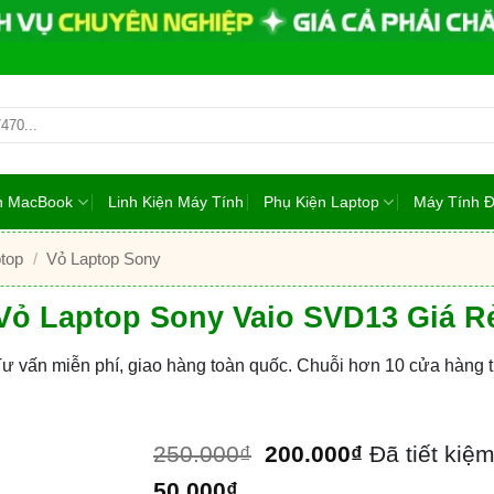
ện MacBook
Linh Kiện Máy Tính
Phụ Kiện Laptop
Máy Tính 
top
/
Vỏ Laptop Sony
Vỏ Laptop Sony Vaio SVD13 Giá R
Tư vấn miễn phí, giao hàng toàn quốc. Chuỗi hơn 10 cửa hàng
250.000
₫
200.000
₫
Đã tiết kiệ
50.000
₫