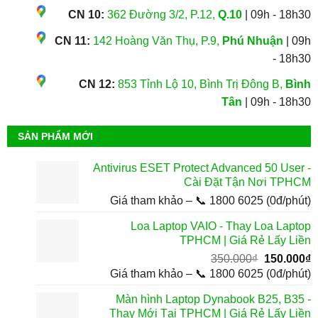
CN 10:
362 Đường 3/2, P.12,
Q.10
| 09h - 18h30
CN 11:
142 Hoàng Văn Thụ, P.9,
Phú Nhuận
| 09h
- 18h30
CN 12:
853 Tỉnh Lộ 10, Bình Trị Đông B,
Bình
Tân
| 09h - 18h30
SẢN PHẨM MỚI
Antivirus ESET Protect Advanced 50 User -
Cài Đặt Tận Nơi TPHCM
Giá tham khảo – 📞 1800 6025 (0đ/phút)
Loa Laptop VAIO - Thay Loa Laptop
TPHCM | Giá Rẻ Lấy Liền
Giá
G
350.000
₫
150.000
₫
gốc
h
Giá tham khảo – 📞 1800 6025 (0đ/phút)
là:
t
Màn hình Laptop Dynabook B25, B35 -
350.000₫.
l
Thay Mới Tại TPHCM | Giá Rẻ Lấy Liền
1