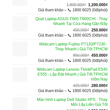
Giá
G
1.800.000
₫
1.200.000
₫
gốc
h
Giá tham khảo – 📞 1800 6025 (0đ/phút)
là:
t
Quạt Laptop ASUS T900 T900CHI - Thay
1.800.000₫.
l
Nhanh Tại Cửa Hàng Gần Đây
1
Giá
G
450.000
₫
250.000
₫
gốc
h
Giá tham khảo – 📞 1800 6025 (0đ/phút)
là:
t
Webcam Laptop Fujitsu P7120/P7230 -
450.000₫.
l
Thay Nhanh | Giá Tốt TPHCM
2
Giá
G
850.000
₫
450.000
₫
gốc
h
Giá tham khảo – 📞 1800 6025 (0đ/phút)
là:
t
Webcam Laptop Lenovo ThinkPad E545
850.000₫.
l
E555 - Lắp Đặt Nhanh | Giá Tốt TPHCM
4
Hôm Nay
Giá
G
420.000
₫
280.000
₫
gốc
h
Giá tham khảo – 📞 1800 6025 (0đ/phút)
là:
t
Màn hình Laptop Dell Studio XPS - Thay
420.000₫.
l
Mới Lấy Liền Giá Tốt
2