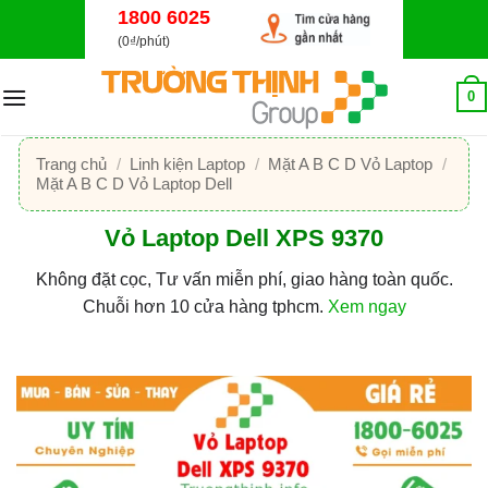
Bỏ
1800 6025
qua
(0₫/phút)
nội
dung
0
Trang chủ
/
Linh kiện Laptop
/
Mặt A B C D Vỏ Laptop
/
Mặt A B C D Vỏ Laptop Dell
Vỏ Laptop Dell XPS 9370
Không đặt cọc, Tư vấn miễn phí, giao hàng toàn quốc.
Chuỗi hơn 10 cửa hàng tphcm.
Xem ngay