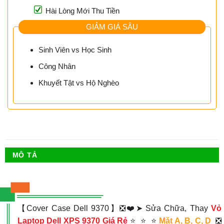
Hài Lòng Mới Thu Tiền
GIẢM GIÁ SÂU
Sinh Viên vs Học Sinh
Công Nhân
Khuyết Tật vs Hộ Nghèo
MÔ TẢ
【Cover Case Dell 9370】❎❤️➤ Sửa Chữa, Thay
Vỏ
Laptop Dell XPS 9370 Giá Rẻ
⭐_⭐_⭐
Mặt A, B, C, D
❎