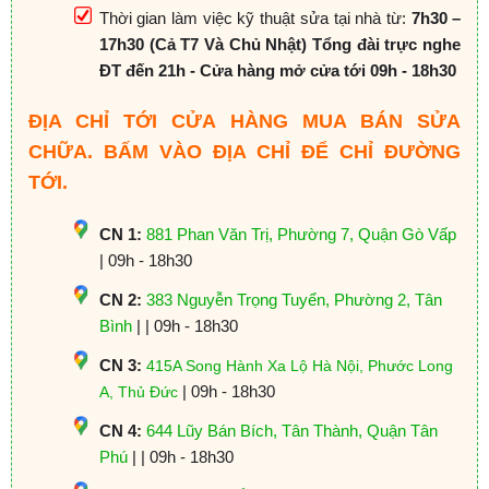
Thời gian làm việc kỹ thuật sửa tại nhà từ:
7h30 –
17h30 (Cả T7 Và Chủ Nhật) Tổng đài trực nghe
ĐT đến 21h - Cửa hàng mở cửa tới 09h - 18h30
ĐỊA CHỈ TỚI CỬA HÀNG MUA BÁN SỬA
CHỮA. BẤM VÀO ĐỊA CHỈ ĐỂ CHỈ ĐƯỜNG
TỚI.
CN 1:
881 Phan Văn Trị, Phường 7, Quận Gò Vấp
| 09h - 18h30
CN 2:
383 Nguyễn Trọng Tuyển, Phường 2, Tân
Bình
| | 09h - 18h30
CN 3:
415A Song Hành Xa Lộ Hà Nội, Phước Long
| 09h - 18h30
A, Thủ Đức
CN 4:
644 Lũy Bán Bích, Tân Thành, Quận Tân
Phú
| | 09h - 18h30