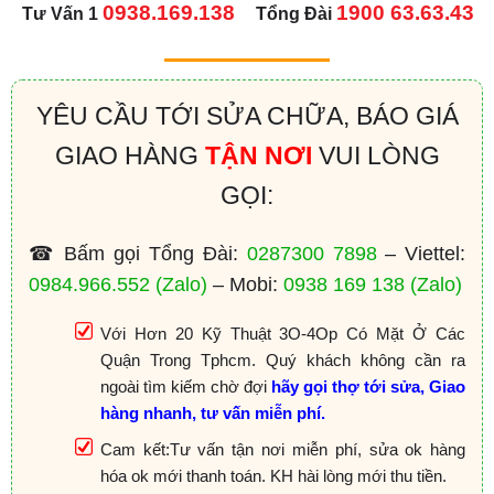
0938.169.138
1900 63.63.43
Tư Vấn 1
Tổng Đài
YÊU CẦU TỚI SỬA CHỮA, BÁO GIÁ
GIAO HÀNG
TẬN NƠI
VUI LÒNG
GỌI:
☎ Bấm gọi Tổng Đài:
0287300 7898
– Viettel:
0984.966.552
(Zalo)
– Mobi:
0938 169 138
(Zalo)
Với Hơn 20 Kỹ Thuật 3O-4Op Có Mặt Ở Các
Quận Trong Tphcm. Quý khách không cần ra
ngoài tìm kiếm chờ đợi
hãy gọi thợ tới sửa, Giao
hàng nhanh, tư vấn miễn phí.
Cam kết:Tư vấn tận nơi miễn phí, sửa ok hàng
hóa ok mới thanh toán. KH hài lòng mới thu tiền.