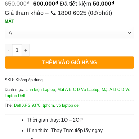
650.000
₫
600.000
₫
Đã tiết kiệm
50.000
₫
Giá tham khảo – 📞 1800 6025 (0đ/phút)
MẶT
Vỏ Laptop Dell XPS 9370 số lượng
THÊM VÀO GIỎ HÀNG
SKU:
Không áp dụng
Danh mục:
Linh kiện Laptop
,
Mặt A B C D Vỏ Laptop
,
Mặt A B C D Vỏ
Laptop Dell
Thẻ:
Dell XPS 9370
,
tphcm
,
vỏ laptop dell
Thời gian thay: 1O – 2OP
Hình thức: Thay Trực tiếp lấy ngay