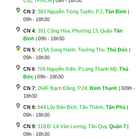
Cũ), TPHCM
| 09h - 18h30
CN 3:
383 Nguyễn Trọng Tuyển, P.2,
Tân Bình
|
09h - 18h30
CN 4:
391 Cộng Hòa, Phường 13, Quận
Tân
Bình
| 09h - 18h30
CN 5:
415A Song Hành, Trường Thọ,
Thủ Đức
|
09h - 18h30
CN 6
:
709 Nguyễn Xiển, P.Long Thạnh Mỹ,
Thủ
Đức
| 09h - 18h30
CN 7:
264F Bạch Đằng, P.24,
Bình Thạnh
| 009h -
18h30
CN 8:
644 Lũy Bán Bích, Tân Thành,
Tân Phú
|
09h - 18h30
CN 9:
318 Đ. Lê Văn Lương, Tân Quy,
Quận 7
|
09h - 18h30