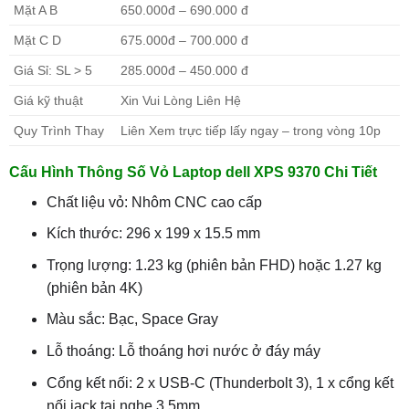
Mặt A B
650.000đ – 690.000 đ
Mặt C D
675.000đ – 700.000 đ
Giá Sỉ: SL > 5
285.000đ – 450.000 đ
Giá kỹ thuật
Xin Vui Lòng Liên Hệ
Quy Trình Thay
Liên Xem trực tiếp lấy ngay – trong vòng 10p
Cấu Hình Thông Số Vỏ Laptop dell XPS 9370 Chi Tiết
Chất liệu vỏ: Nhôm CNC cao cấp
Kích thước: 296 x 199 x 15.5 mm
Trọng lượng: 1.23 kg (phiên bản FHD) hoặc 1.27 kg
(phiên bản 4K)
Màu sắc: Bạc, Space Gray
Lỗ thoáng: Lỗ thoáng hơi nước ở đáy máy
Cổng kết nối: 2 x USB-C (Thunderbolt 3), 1 x cổng kết
nối jack tai nghe 3.5mm