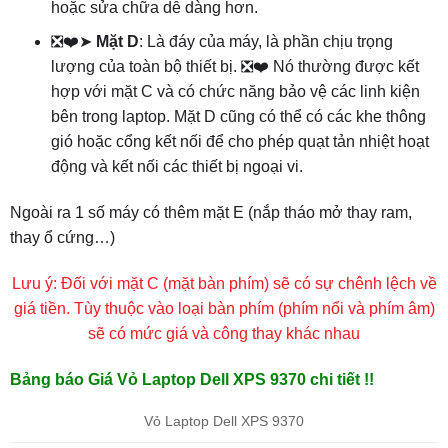
hoặc sửa chữa dễ dàng hơn.
❎❤️➤
Mặt D
: Là đáy của máy, là phần chịu trọng
lượng của toàn bộ thiết bị. ❎❤️ Nó thường được kết
hợp với mặt C và có chức năng bảo vệ các linh kiện
bên trong laptop. Mặt D cũng có thể có các khe thông
gió hoặc cổng kết nối để cho phép quạt tản nhiệt hoạt
động và kết nối các thiết bị ngoại vi.
Ngoài ra 1 số máy có thêm mặt E (nắp tháo mở thay ram,
thay ổ cứng…)
Lưu ý: Đối với mặt C (mặt bàn phím) sẽ có sự chênh lệch về
giá tiền. Tùy thuộc vào loại bàn phím (phím nổi và phím âm)
sẽ có mức giá và công thay khác nhau
Bảng báo Giá Vỏ Laptop Dell XPS 9370 chi tiết !!
Vỏ Laptop Dell XPS 9370