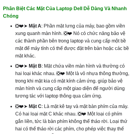
Phân Biệt Các Mặt Của Laptop Dell Dễ Dàng Và Nhanh
Chóng
❎❤️➤
Mặt A
: Phần mặt lưng của máy, bao gồm viền
xung quanh màn hình. ❎❤️ Nó có chức năng bảo vệ
các thành phần bên trong laptop và cung cấp một bề
mặt để máy tính có thể được đặt trên bàn hoặc các bề
mặt khác.
❎❤️➤
Mặt B
: Mặt chứa viền màn hình và thường có
hai loại khác nhau. ❎❤️ Một là vỏ nhựa thông thường,
trong khi mặt kia có mặt kính cảm ứng. giúp bảo vệ
màn hình và cung cấp một giao diện để người dùng
tương tác với laptop thông qua cảm ứng.
❎❤️➤
Mặt C
: Là mặt kê tay và mặt bàn phím của máy.
Có hai loại mặt C khác nhau. ❎❤️ Một loại có phím
gắn liền, tức là bàn phím không thể tháo rời. Loại thứ
hai có thể tháo rời các phím, cho phép việc thay thế