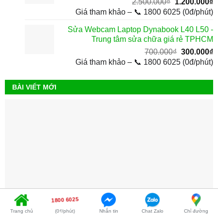
Giá
G
2.500.000
₫
1.200.000
₫
gốc
h
Giá tham khảo – 📞 1800 6025 (0đ/phút)
là:
t
Sửa Webcam Laptop Dynabook L40 L50 -
2.500.000₫.
l
Trung tâm sửa chữa giá rẻ TPHCM
1
Giá
G
700.000
₫
300.000
₫
gốc
h
Giá tham khảo – 📞 1800 6025 (0đ/phút)
là:
t
700.000₫.
l
BÀI VIẾT MỚI
3
1800 6025
Trang chủ
(0₫/phút)
Nhắn tin
Chat Zalo
Chỉ đường