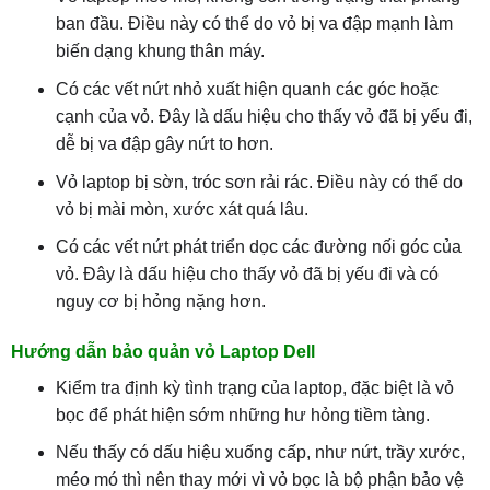
ban đầu. Điều này có thể do vỏ bị va đập mạnh làm
biến dạng khung thân máy.
Có các vết nứt nhỏ xuất hiện quanh các góc hoặc
cạnh của vỏ. Đây là dấu hiệu cho thấy vỏ đã bị yếu đi,
dễ bị va đập gây nứt to hơn.
Vỏ laptop bị sờn, tróc sơn rải rác. Điều này có thể do
vỏ bị mài mòn, xước xát quá lâu.
Có các vết nứt phát triển dọc các đường nối góc của
vỏ. Đây là dấu hiệu cho thấy vỏ đã bị yếu đi và có
nguy cơ bị hỏng nặng hơn.
Hướng dẫn bảo quản vỏ Laptop Dell
Kiểm tra định kỳ tình trạng của laptop, đặc biệt là vỏ
bọc để phát hiện sớm những hư hỏng tiềm tàng.
Nếu thấy có dấu hiệu xuống cấp, như nứt, trầy xước,
méo mó thì nên thay mới vì vỏ bọc là bộ phận bảo vệ