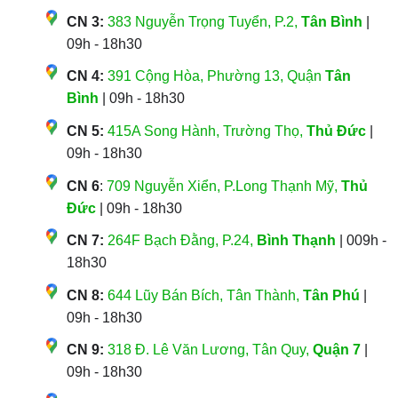
CN 3:
383 Nguyễn Trọng Tuyển, P.2,
Tân Bình
|
09h - 18h30
CN 4:
391 Cộng Hòa, Phường 13, Quận
Tân
Bình
| 09h - 18h30
CN 5:
415A Song Hành, Trường Thọ,
Thủ Đức
|
09h - 18h30
CN 6
:
709 Nguyễn Xiển, P.Long Thạnh Mỹ,
Thủ
Đức
| 09h - 18h30
CN 7:
264F Bạch Đằng, P.24,
Bình Thạnh
| 009h -
18h30
CN 8:
644 Lũy Bán Bích, Tân Thành,
Tân Phú
|
09h - 18h30
CN 9:
318 Đ. Lê Văn Lương, Tân Quy,
Quận 7
|
09h - 18h30