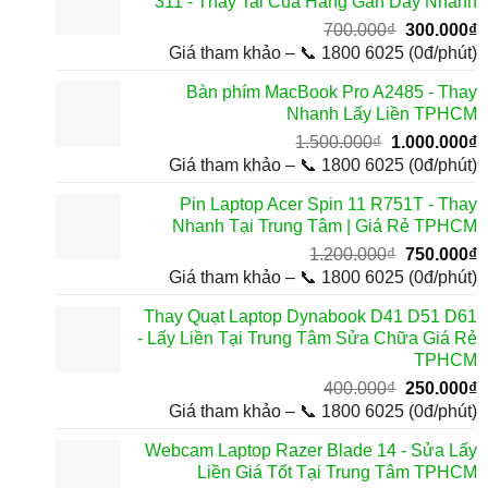
311 - Thay Tai Cua Hang Gan Day Nhanh
1
Giá
G
700.000
₫
300.000
₫
gốc
h
Giá tham khảo – 📞 1800 6025 (0đ/phút)
là:
t
Bàn phím MacBook Pro A2485 - Thay
700.000₫.
l
Nhanh Lấy Liền TPHCM
3
Giá
G
1.500.000
₫
1.000.000
₫
gốc
h
Giá tham khảo – 📞 1800 6025 (0đ/phút)
là:
t
Pin Laptop Acer Spin 11 R751T - Thay
1.500.000₫.
l
Nhanh Tại Trung Tâm | Giá Rẻ TPHCM
1
Giá
G
1.200.000
₫
750.000
₫
gốc
h
Giá tham khảo – 📞 1800 6025 (0đ/phút)
là:
t
Thay Quạt Laptop Dynabook D41 D51 D61
1.200.000₫
l
- Lấy Liền Tại Trung Tâm Sửa Chữa Giá Rẻ
7
TPHCM
Giá
G
400.000
₫
250.000
₫
gốc
h
Giá tham khảo – 📞 1800 6025 (0đ/phút)
là:
t
Webcam Laptop Razer Blade 14 - Sửa Lấy
400.000₫.
l
Liền Giá Tốt Tại Trung Tâm TPHCM
2