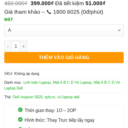
450.000
₫
399.000
₫
Đã tiết kiệm
51.000
₫
Giá tham khảo – 📞 1800 6025 (0đ/phút)
MẶT
Vỏ Laptop Dell Inspiron 5620 số lượng
THÊM VÀO GIỎ HÀNG
SKU:
Không áp dụng
Danh mục:
Linh kiện Laptop
,
Mặt A B C D Vỏ Laptop
,
Mặt A B C D Vỏ
Laptop Dell
Thẻ:
Dell Inspiron 5620
,
tphcm
,
vỏ laptop dell
Thời gian thay: 1O – 2OP
Hình thức: Thay Trực tiếp lấy ngay