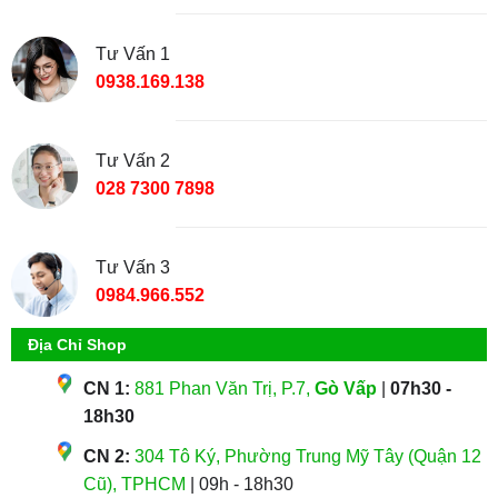
Tư Vấn 1
0938.169.138
Tư Vấn 2
028 7300 7898
Tư Vấn 3
0984.966.552
Địa Chỉ Shop
CN 1:
881 Phan Văn Trị, P.7,
Gò Vấp
|
07h30 -
18h30
CN 2:
304 Tô Ký, Phường Trung Mỹ Tây (Quận 12
Cũ), TPHCM
| 09h - 18h30