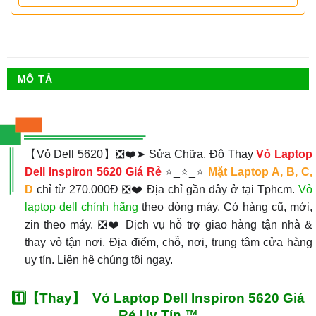
MÔ TẢ
【Vỏ Dell 5620】❎❤️➤ Sửa Chữa, Độ Thay
Vỏ Laptop
Dell Inspiron 5620 Giá Rẻ
⭐_⭐_⭐
Mặt Laptop A, B, C,
D
chỉ từ 270.000Đ ❎❤️ Địa chỉ gần đây ở tại Tphcm.
Vỏ
laptop dell chính hãng
theo dòng máy. Có hàng cũ, mới,
zin theo máy. ❎❤️ Dịch vụ hỗ trợ giao hàng tận nhà &
thay vỏ tận nơi. Địa điểm, chỗ, nơi, trung tâm cửa hàng
uy tín. Liên hệ chúng tôi ngay.
1️⃣【Thay】 Vỏ Laptop Dell Inspiron 5620 Giá
Rẻ Uy Tín ™