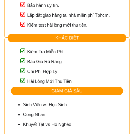
Bảo hành uy tín.
Lắp đặt giao hàng tại nhà miễn phí Tphcm.
Kiểm test hài lòng mới thu tiền.
KHÁC BIỆT
Kiểm Tra Miễn Phí
Báo Giá Rõ Ràng
Chi Phí Hợp Lý
Hài Lòng Mới Thu Tiền
GIẢM GIÁ SÂU
Sinh Viên vs Học Sinh
Công Nhân
Khuyết Tật vs Hộ Nghèo