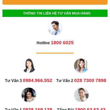
THÔNG TIN LIÊN HỆ TƯ VẤN MUA HÀNG
1800 6025
Hotline
0984.966.552
028 7300 7898
Tư Vấn 3
Tư Vấn 2
0938.169.138
1900 63.63.43
Tư Vấn 1
Tổng Đài