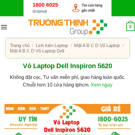
Bỏ
1800 6025
qua
(0₫/phút)
nội
dung
0
Trang chủ
/
Linh kiện Laptop
/
Mặt A B C D Vỏ Laptop
/
Mặt A B C D Vỏ Laptop Dell
Vỏ Laptop Dell Inspiron 5620
Không đặt cọc, Tư vấn miễn phí, giao hàng toàn quốc.
Chuỗi hơn 10 cửa hàng tphcm.
Xem ngay