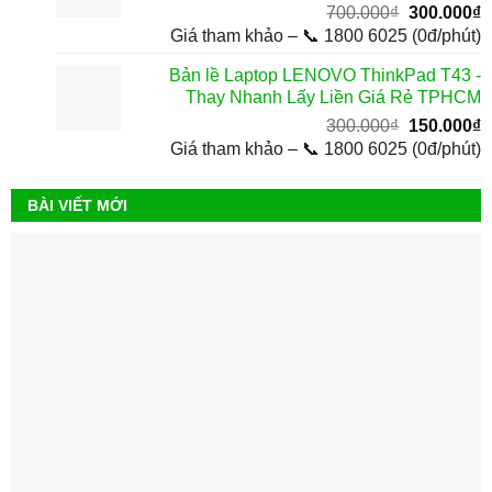
Giá
G
700.000
₫
300.000
₫
gốc
h
Giá tham khảo – 📞 1800 6025 (0đ/phút)
là:
t
Bản lề Laptop LENOVO ThinkPad T43 -
700.000₫.
l
Thay Nhanh Lấy Liền Giá Rẻ TPHCM
3
Giá
G
300.000
₫
150.000
₫
gốc
h
Giá tham khảo – 📞 1800 6025 (0đ/phút)
là:
t
300.000₫.
l
BÀI VIẾT MỚI
1