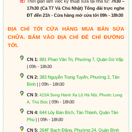
Thời gian làm việc kỹ thuật sửa tại nhà từ:
7h30 –
17h30 (Cả T7 Và Chủ Nhật) Tổng đài trực nghe
ĐT đến 21h - Cửa hàng mở cửa tới 09h - 18h30
ĐỊA CHỈ TỚI CỬA HÀNG MUA BÁN SỬA
CHỮA. BẤM VÀO ĐỊA CHỈ ĐỂ CHỈ ĐƯỜNG
TỚI.
CN 1:
881 Phan Văn Trị, Phường 7, Quận Gò Vấp
| 09h - 18h30
CN 2:
383 Nguyễn Trọng Tuyển, Phường 2, Tân
Bình
| | 09h - 18h30
CN 3:
415A Song Hành Xa Lộ Hà Nội, Phước Long
| 09h - 18h30
A, Thủ Đức
CN 4:
644 Lũy Bán Bích, Tân Thành, Quận Tân
Phú
| | 09h - 18h30
CN 5:
264F Bạch Đằng, Phường 24, Quận Bình