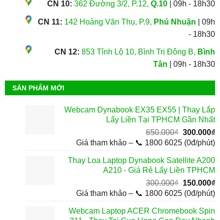
CN 10:
362 Đường 3/2, P.12,
Q.10
| 09h - 18h30
CN 11:
142 Hoàng Văn Thụ, P.9,
Phú Nhuận
| 09h
- 18h30
CN 12:
853 Tỉnh Lộ 10, Bình Trị Đông B,
Bình
Tân
| 09h - 18h30
SẢN PHẨM MỚI
Webcam Dynabook EX35 EX55 | Thay Lắp
Lấy Liền Tại TPHCM Gần Nhất
Giá
G
650.000
₫
300.000
₫
gốc
h
Giá tham khảo – 📞 1800 6025 (0đ/phút)
là:
t
Thay Loa Laptop Dynabook Satellite A200
650.000₫.
l
A210 - Giá Rẻ Lấy Liền TPHCM
3
Giá
G
300.000
₫
150.000
₫
gốc
h
Giá tham khảo – 📞 1800 6025 (0đ/phút)
là:
t
Webcam Laptop ACER Chromebook Spin
300.000₫.
l