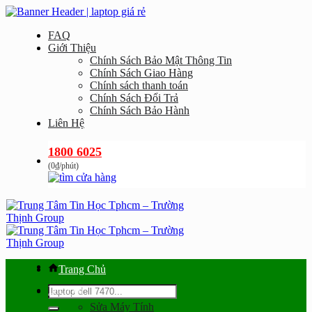
Bỏ
qua
FAQ
nội
Giới Thiệu
dung
Chính Sách Bảo Mật Thông Tin
Chính Sách Giao Hàng
Chính sách thanh toán
Chính Sách Đổi Trả
Chính Sách Bảo Hành
Liên Hệ
1800 6025
(0₫/phút)
Trang Chủ
Tìm
Dịch vụ
kiếm:
Sửa Máy Tính