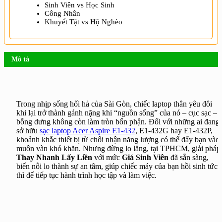
Sinh Viên vs Học Sinh
Công Nhân
Khuyết Tật vs Hộ Nghèo
Mô tả
Trong nhịp sống hối hả của Sài Gòn, chiếc laptop thân yêu đôi
khi lại trở thành gánh nặng khi “nguồn sống” của nó – cục sạc –
bỗng dưng không còn làm tròn bổn phận. Đối với những ai đang
sở hữu
sạc laptop Acer Aspire E1-432
, E1-432G hay E1-432P,
khoảnh khắc thiết bị từ chối nhận năng lượng có thể đẩy bạn vào
muôn vàn khó khăn. Nhưng đừng lo lắng, tại TPHCM, giải pháp
Thay Nhanh Lấy Liền
với mức
Giá Sinh Viên
đã sẵn sàng,
biến nỗi lo thành sự an tâm, giúp chiếc máy của bạn hồi sinh tức
thì để tiếp tục hành trình học tập và làm việc.