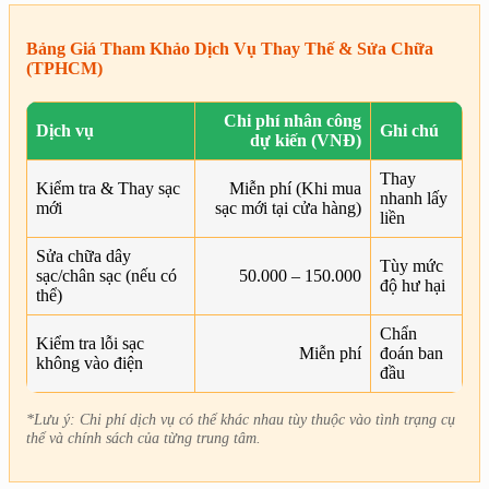
Bảng Giá Tham Khảo Dịch Vụ Thay Thế & Sửa Chữa
(TPHCM)
Chi phí nhân công
Dịch vụ
Ghi chú
dự kiến (VNĐ)
Thay
Kiểm tra & Thay sạc
Miễn phí (Khi mua
nhanh lấy
mới
sạc mới tại cửa hàng)
liền
Sửa chữa dây
Tùy mức
sạc/chân sạc (nếu có
50.000 – 150.000
độ hư hại
thể)
Chẩn
Kiểm tra lỗi sạc
Miễn phí
đoán ban
không vào điện
đầu
*Lưu ý: Chi phí dịch vụ có thể khác nhau tùy thuộc vào tình trạng cụ
thể và chính sách của từng trung tâm.