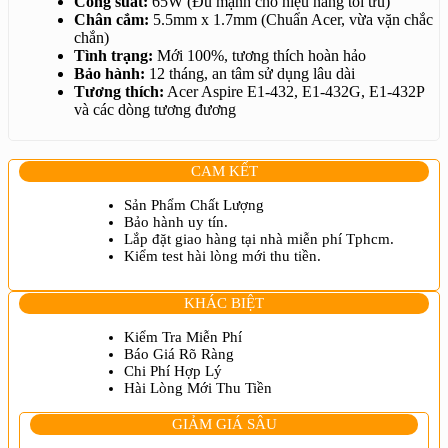
Công suất:
65W (Đủ mạnh cho hiệu năng tối ưu)
Nhanh
Chân cắm:
5.5mm x 1.7mm (Chuẩn Acer, vừa vặn chắc
Lấy
chắn)
Liền
Tình trạng:
Mới 100%, tương thích hoàn hảo
|
Bảo hành:
12 tháng, an tâm sử dụng lâu dài
Giá
Tương thích:
Acer Aspire E1-432, E1-432G, E1-432P
Sinh
và các dòng tương đương
Viên
TPHCM
số
lượng
CAM KẾT
Sản Phẩm Chất Lượng
Bảo hành uy tín.
Lắp đặt giao hàng tại nhà miễn phí Tphcm.
Kiểm test hài lòng mới thu tiền.
KHÁC BIỆT
Kiểm Tra Miễn Phí
Báo Giá Rõ Ràng
Chi Phí Hợp Lý
Hài Lòng Mới Thu Tiền
GIẢM GIÁ SÂU