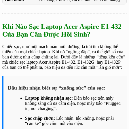
Khi Nào Sạc Laptop Acer Aspire E1-432
Của Bạn Cần Được Hồi Sinh?
Chiếc sạc, như một mạch máu nuôi dưỡng, là trái tim không thể
thiếu của mọi chiếc laptop. Khi nó “ngừng đập”, cả thế giới số của
bạn dường như cũng chững lại. Dưới đây là những “tiếng kêu cứu”
mà chiếc sạc laptop Acer Aspire E1-432, E1-432G, hay E1-432P
của bạn có thể phát ra, báo hiệu đã đến lúc cần một “làn gió mới”:
Dấu hiệu nhận biết sự “xuống sức” của sạc:
Laptop không nhận sạc:
Đèn báo sạc trên máy
không sáng dù đã cắm điện, hoặc máy báo “Plugged
in, not charging”.
Sạc chập chờn:
Lúc nhận, lúc không, hoặc phải
“căn ke” góc cắm mới vào điện.