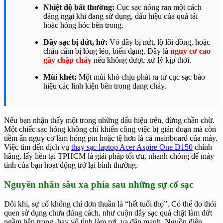
Nhiệt độ bất thường:
Cục sạc nóng ran một cách
đáng ngại khi đang sử dụng, dấu hiệu của quá tải
hoặc hỏng hóc bên trong.
Dây sạc bị đứt, hở:
Vỏ dây bị nứt, lộ lõi đồng, hoặc
chân cắm bị lỏng lẻo, biến dạng. Đây là
nguy cơ cao
gây chập cháy
nếu không được xử lý kịp thời.
Mùi khét:
Một mùi khó chịu phát ra từ cục sạc báo
hiệu các linh kiện bên trong đang cháy.
Nếu bạn nhận thấy một trong những dấu hiệu trên, đừng chần chừ.
Một chiếc sạc hỏng không chỉ khiến công việc bị gián đoạn mà còn
tiềm ẩn nguy cơ làm hỏng pin hoặc tệ hơn là cả mainboard của máy.
Việc tìm đến dịch vụ
thay sạc laptop Acer Aspire One D150
chính
hãng, lấy liền tại TPHCM là giải pháp tối ưu, nhanh chóng để máy
tính của bạn hoạt động trở lại bình thường.
Nguyên nhân sâu xa phía sau những sự cố sạc
Đôi khi, sự cố không chỉ đơn thuần là “hết tuổi thọ”. Có thể do thói
quen sử dụng chưa đúng cách, như cuộn dây sạc quá chặt làm đứt
ngầm bên trong, hay vô tình làm rơi, va đập mạnh. Nguồn điện