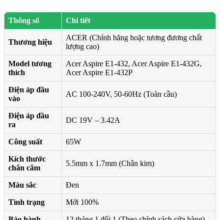
Thông số
Chi tiết
ACER (Chính hãng hoặc tương đương chất
Thương hiệu
lượng cao)
Model tương
Acer Aspire E1-432, Acer Aspire E1-432G,
thích
Acer Aspire E1-432P
Điện áp đầu
AC 100-240V, 50-60Hz (Toàn cầu)
vào
Điện áp đầu
DC 19V – 3.42A
ra
Công suất
65W
Kích thước
5.5mm x 1.7mm (Chân kim)
chân cắm
Màu sắc
Đen
Tình trạng
Mới 100%
Bảo hành
12 tháng 1 đổi 1 (Theo chính sách cửa hàng)