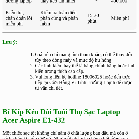
dưỡng laptop
thay keo tản nhiệt
400.000
Kiểm tra,
Kiểm tra toàn diện
15-30
chẩn đoán lỗi
phần cứng và phần
Miễn phí
phút
miễn phí
mềm
Lưu ý:
Giá trên chỉ mang tính tham khảo, có thể thay đổi
tùy theo dòng máy và mức độ hư hỏng.
Các linh kiện thay thế là hàng chính hãng hoặc linh
kiện tương thích cao cấp.
Vui lòng liên hệ hotline 18006025 hoặc đến trực
tiếp tại Cửa Hàng Vi Tính Trường Thịnh để được
tư vấn chi tiết.
Bí Kíp Kéo Dài Tuổi Thọ Sạc Laptop
Acer Aspire E1-432
Một chiếc sạc tốt không chỉ nằm ở chất lượng ban đầu mà còn ở
cách chúng ta gìn giữ nó. Như một nhà văn chăm chút từng con