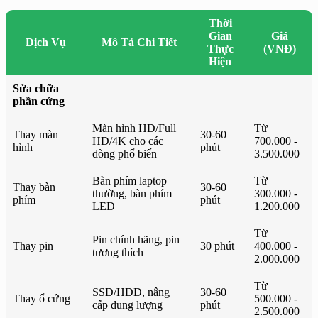
Thời
Gian
Giá
Dịch Vụ
Mô Tả Chi Tiết
Thực
(VNĐ)
Hiện
Sửa chữa
phần cứng
Màn hình HD/Full
Từ
Thay màn
30-60
HD/4K cho các
700.000 -
hình
phút
dòng phổ biến
3.500.000
Bàn phím laptop
Từ
Thay bàn
30-60
thường, bàn phím
300.000 -
phím
phút
LED
1.200.000
Từ
Pin chính hãng, pin
Thay pin
30 phút
400.000 -
tương thích
2.000.000
Từ
SSD/HDD, nâng
30-60
Thay ổ cứng
500.000 -
cấp dung lượng
phút
2.500.000