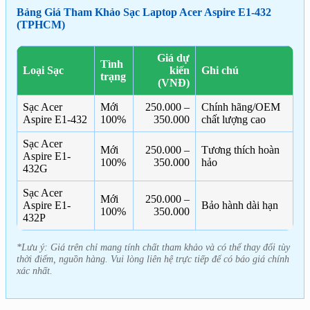
Bảng Giá Tham Khảo Sạc Laptop Acer Aspire E1-432
(TPHCM)
Giá dự
Tình
Loại Sạc
kiến
Ghi chú
trạng
(VNĐ)
Sạc Acer
Mới
250.000 –
Chính hãng/OEM
Aspire E1-432
100%
350.000
chất lượng cao
Sạc Acer
Mới
250.000 –
Tương thích hoàn
Aspire E1-
100%
350.000
hảo
432G
Sạc Acer
Mới
250.000 –
Aspire E1-
Bảo hành dài hạn
100%
350.000
432P
*Lưu ý: Giá trên chỉ mang tính chất tham khảo và có thể thay đổi tùy
thời điểm, nguồn hàng. Vui lòng liên hệ trực tiếp để có báo giá chính
xác nhất.