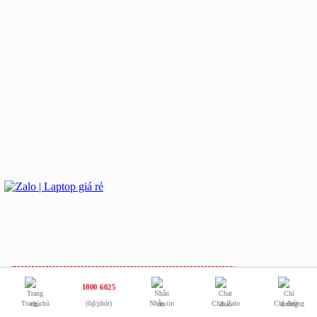
0938.169.138
-
0984.966.552
1800 6025
Trang chủ
(0₫/phút)
Nhắn tin
Chat Zalo
Chỉ đường