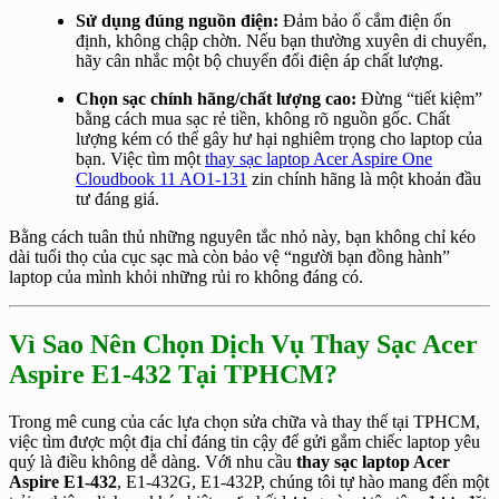
Sử dụng đúng nguồn điện:
Đảm bảo ổ cắm điện ổn
định, không chập chờn. Nếu bạn thường xuyên di chuyển,
hãy cân nhắc một bộ chuyển đổi điện áp chất lượng.
Chọn sạc chính hãng/chất lượng cao:
Đừng “tiết kiệm”
bằng cách mua sạc rẻ tiền, không rõ nguồn gốc. Chất
lượng kém có thể gây hư hại nghiêm trọng cho laptop của
bạn. Việc tìm một
thay sạc laptop Acer Aspire One
Cloudbook 11 AO1-131
zin chính hãng là một khoản đầu
tư đáng giá.
Bằng cách tuân thủ những nguyên tắc nhỏ này, bạn không chỉ kéo
dài tuổi thọ của cục sạc mà còn bảo vệ “người bạn đồng hành”
laptop của mình khỏi những rủi ro không đáng có.
Vì Sao Nên Chọn Dịch Vụ Thay Sạc Acer
Aspire E1-432 Tại TPHCM?
Trong mê cung của các lựa chọn sửa chữa và thay thế tại TPHCM,
việc tìm được một địa chỉ đáng tin cậy để gửi gắm chiếc laptop yêu
quý là điều không dễ dàng. Với nhu cầu
thay sạc laptop Acer
Aspire E1-432
, E1-432G, E1-432P, chúng tôi tự hào mang đến một