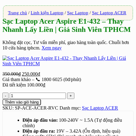
Trang chủ
/
Linh kiện Laptop
/
Sạc Laptop
/
Sạc Laptop ACER
Sạc Laptop Acer Aspire E1-432 – Thay
Nhanh Lấy Liền | Giá Sinh Viên TPHCM
Không đặt cọc, Tư vấn miễn phí, giao hàng toàn quốc. Chuỗi hơn
10 cửa hàng tphcm.
Xem ngay
Giá
Giá
350.000
₫
250.000
₫
gốc
hiện
Giá tham khảo – 📞 1800 6025 (0đ/phút)
là:
tại
Đã tiết kiệm
100.000
₫
350.000₫.
là:
Sạc
250.000₫.
Laptop
Thêm vào giỏ hàng
Acer
SKU:
SP-ACE-ACER-RVC
Danh mục:
Sạc Laptop ACER
Aspire
E1-
Điện áp đầu vào:
100-240V ~ 1.5A (Tự động điều
432
chỉnh)
-
Điện áp đầu ra:
19V – 3.42A (Ổn định, hiệu quả)
Thay