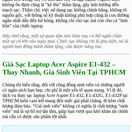
không ổn định cũng là “kẻ thù” thầm lặng, gây ảnh hưởng đến
mạch sạc. Thậm chí, việc sử dụng sạc không chính hãng, không rõ
nguồn gốc, với thông số kỹ thuật không phù hợp cũng là con đường
ngắn nhất dẫn đến hư hỏng, không chỉ cho sạc mà còn cho cả “linh
hồn” của chiếc laptop.
Hãy nhớ rằng, một sự quan tâm nhỏ hôm nay có thể ngăn chặn
một sự cố lớn vào ngày mai. Chiếc sạc không chỉ là phụ kiện, nó là
người bạn đồng hành thầm lặng, cần được nâng niu.
Giá Sạc Laptop Acer Aspire E1-432 –
Thay Nhanh, Giá Sinh Viên Tại TPHCM
Chúng tôi hiểu rằng, đối với cộng đồng sinh viên và những người
có ngân sách hạn hẹp, chi phí là một yếu tố quan trọng. Vì lẽ đó,
dịch vụ thay sạc laptop Acer Aspire E1-432, E1-432G, E1-432P tại
TPHCM luôn cam kết mang đến mức giá phải chăng, đi kèm chất
lượng đảm bảo. “Giá sinh viên” không có nghĩa là chất lượng “sinh
viên” mà là sự hỗ trợ tận tâm, giúp bạn vượt qua khó khăn tài chính
mà vẫn có được sản phẩm tốt nhất.