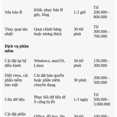
Từ
Khắc phục bản lề
Sửa bản lề
1-2 giờ
200.000 -
gãy, lỏng
800.000
Từ
Thay quạt tản
Quạt chính hãng
30-60
300.000 -
nhiệt
hoặc tương thích
phút
700.000
Dịch vụ phần
mềm
Cài đặt lại hệ
Windows, macOS,
30-60
150.000 -
điều hành
Linux
phút
300.000
Diệt virus, cài
Cài đặt bản quyền
200.000 -
phần mềm
hoặc phần mềm
30 phút
500.000
bảo mật
chuyên dụng
Từ
Phục hồi dữ liệu từ
Cứu dữ liệu
1-3 ngày
500.000 -
ổ cứng bị lỗi
3.000.000
Cài đặt phần
Office, đồ họa, lập
30-60
100.000 -