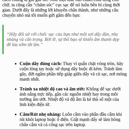
chữ, ta cũng cần “chăm sóc” cục sạc để nó luôn bền bỉ cùng thời
gian. Dưới đây là những lời khuyên chân thành, như những câu
chuyện nhỏ mà tôi muốn gửi gắm đến bạn:
“Hãy đối xử với chiếc sạc của bạn như một sợi dây đàn, nhẹ
nhàng và cẩn trọng. Bởi lẽ, sự thô bạo sẽ khiến âm thanh đẹp
đẽ kia sớm tắt lịm.”
Cuộn dây đúng cách:
Thay vì quấn chặt vòng tròn, hãy
cuộn lỏng tay hoặc sử dụng dây buộc đi kèm. Tránh làm
gãy, đứt ngầm phần tiếp giáp giữa dây và củ sạc, nơi mỏng
manh nhất.
Tránh xa nhiệt độ cao và ẩm ướt:
Không để sạc dưới
ánh nắng trực tiếp, gần các nguồn nhiệt hay trong môi
trường ẩm ướt. Nhiệt độ và độ ẩm là kẻ thù số một của
linh kiện điện tử.
Cắm/Rút nhẹ nhàng:
Luôn cầm vào phần đầu cắm khi
rút khỏi laptop hoặc ổ điện. Giật mạnh dây sẽ làm hỏng
chân cắm và cả cổng sạc trên laptop.