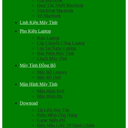
Loa Macbook
Quạt Tản Nhiệt Macbook
TouchPad Macbook
Vỏ Macbook
Linh Kiện Máy Tính
Phụ Kiện Laptop
Balo Laptop
Cáp Chuyển Cổng Laptop
Loa Tai Nghe Laptop
Bàn Phím Máy Tính
Chuột Máy Tính
Máy Tính Đồng Bộ
Máy Bộ Lenovo
Máy Bộ Dell
Màn Hình Máy Tính
Màn Hình Dell
Màn Hình Hp
Downoad
Tài Liệu Học Tập
Phần Mềm Ứng Dụng
Game Miễn Phí
Biễu Mẫu Giấy Tờ Hành Chính