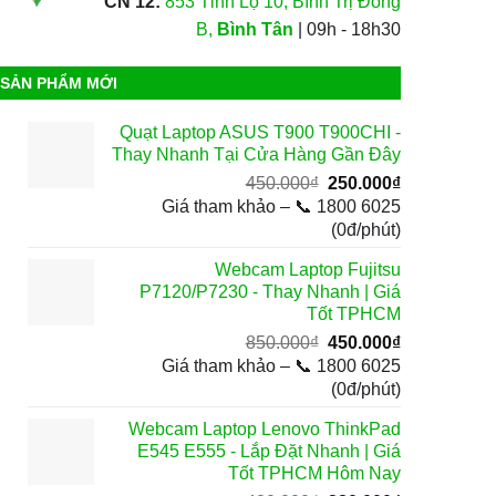
CN 12:
853 Tỉnh Lộ 10, Bình Trị Đông
B,
Bình Tân
| 09h - 18h30
SẢN PHẨM MỚI
Quạt Laptop ASUS T900 T900CHI -
Thay Nhanh Tại Cửa Hàng Gần Đây
Giá
Giá
450.000
₫
250.000
₫
gốc
hiện
Giá tham khảo – 📞 1800 6025
là:
tại
(0đ/phút)
450.000₫.
là:
Webcam Laptop Fujitsu
250.000₫.
P7120/P7230 - Thay Nhanh | Giá
Tốt TPHCM
Giá
Giá
850.000
₫
450.000
₫
gốc
hiện
Giá tham khảo – 📞 1800 6025
là:
tại
(0đ/phút)
850.000₫.
là:
Webcam Laptop Lenovo ThinkPad
450.000₫.
E545 E555 - Lắp Đặt Nhanh | Giá
Tốt TPHCM Hôm Nay