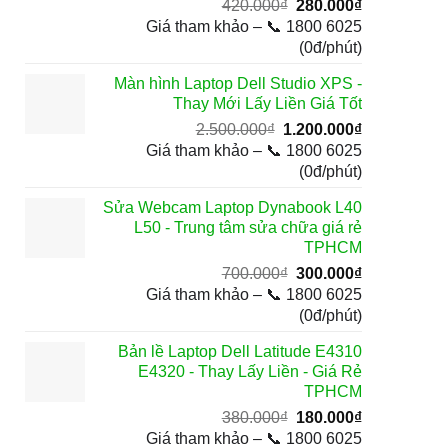
Giá
Giá
420.000
₫
280.000
₫
gốc
hiện
Giá tham khảo – 📞 1800 6025
là:
tại
(0đ/phút)
420.000₫.
là:
Màn hình Laptop Dell Studio XPS -
280.000₫.
Thay Mới Lấy Liền Giá Tốt
Giá
Giá
2.500.000
₫
1.200.000
₫
gốc
hiện
Giá tham khảo – 📞 1800 6025
là:
tại
(0đ/phút)
2.500.000₫.
là:
Sửa Webcam Laptop Dynabook L40
1.200.000₫.
L50 - Trung tâm sửa chữa giá rẻ
TPHCM
Giá
Giá
700.000
₫
300.000
₫
gốc
hiện
Giá tham khảo – 📞 1800 6025
là:
tại
(0đ/phút)
700.000₫.
là:
Bản lề Laptop Dell Latitude E4310
300.000₫.
E4320 - Thay Lấy Liền - Giá Rẻ
TPHCM
Giá
Giá
380.000
₫
180.000
₫
gốc
hiện
Giá tham khảo – 📞 1800 6025