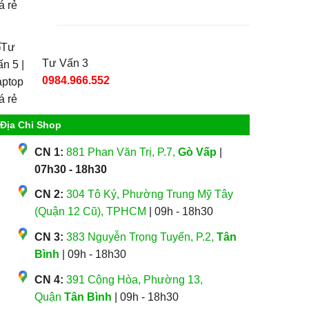
Tư Vấn 3
0984.966.552
Địa Chỉ Shop
CN 1:
881 Phan Văn Trị, P.7,
Gò Vấp
|
07h30 - 18h30
CN 2:
304 Tô Ký, Phường Trung Mỹ Tây
(Quận 12 Cũ), TPHCM
| 09h - 18h30
CN 3:
383 Nguyễn Trọng Tuyển, P.2,
Tân
Bình
| 09h - 18h30
CN 4:
391 Cộng Hòa, Phường 13,
Quận
Tân Bình
| 09h - 18h30