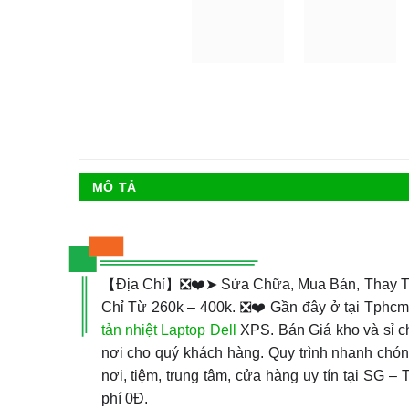
MÔ TẢ
【Địa Chỉ】❎❤️➤ Sửa Chữa, Mua Bán, Thay 
Chỉ Từ 260k – 400k. ❎❤️ Gần đây ở tại Tphcm.
tản nhiệt Laptop Dell
XPS. Bán Giá kho và sỉ ch
nơi cho quý khách hàng. Quy trình nhanh chón
nơi, tiệm, trung tâm, cửa hàng uy tín tại SG 
phí 0Đ.