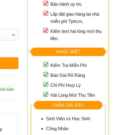
Bảo hành uy tín.
Lắp đặt giao hàng tại nhà
miễn phí Tphcm.
Kiểm test hài lòng mới thu
tiền.
KHÁC BIỆT
Kiểm Tra Miễn Phí
Báo Giá Rõ Ràng
Chi Phí Hợp Lý
inh kiện
Hài Lòng Mới Thu Tiền
GIẢM GIÁ SÂU
Sinh Viên vs Học Sinh
Công Nhân
y