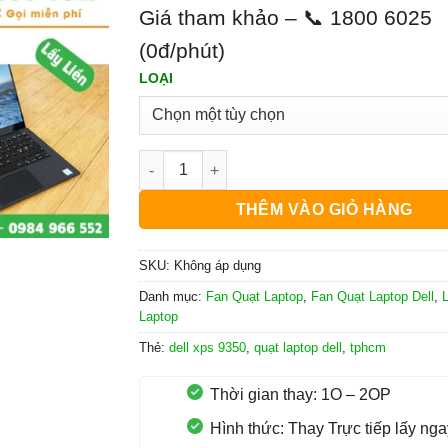
Giá tham khảo – 📞 1800 6025
(0đ/phút)
LOẠI
Quạt Laptop Dell XPS 9350 số lượng
THÊM VÀO GIỎ HÀNG
SKU:
Không áp dụng
Danh mục:
Fan Quạt Laptop
,
Fan Quạt Laptop Dell
,
L
Laptop
Thẻ:
dell xps 9350
,
quạt laptop dell
,
tphcm
Thời gian thay: 1O – 2OP
Hình thức: Thay Trực tiếp lấy nga