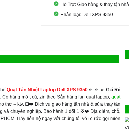
Hỗ Trợ: Giao hàng & thay tận nhà
Phân loại: Dell XPS 9350
Thế
Quạt Tản Nhiệt
Laptop Dell XPS 9350
⭐_⭐_⭐.
Giá Rẻ
 Có hàng mới, cũ, zin theo Sẵn hàng fan quạt laptop,
quạt
o thợ – ktv. ❎❤️ Dịch vụ giao hàng tận nhà & sửa thay tận
g và chuyên nghiệp. Bảo hành 1 đổi 1 ❎❤️ Địa điểm, chỗ,
– TPHCM. Hãy liên hệ ngay với chúng tôi với cước gọi miễn