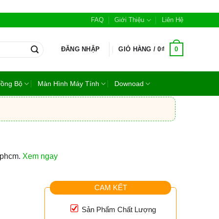
FAQ
Giới Thiệu
Liên Hệ
0
ĐĂNG NHẬP
GIỎ HÀNG /
0
₫
Đồng Bộ
Màn Hình Máy Tính
Downoad
 tphcm.
Xem ngay
CAM KẾT
m
Sản Phẩm Chất Lượng