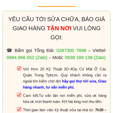
YÊU CẦU TỚI SỬA CHỮA, BÁO GIÁ
GIAO HÀNG
TẬN NƠI
VUI LÒNG
GỌI:
☎ Bấm gọi Tổng Đài:
0287300 7898
– Viettel:
0984.966.552
(Zalo)
– Mobi:
0938 169 138
(Zalo)
Với Hơn 20 Kỹ Thuật 3O-4Op Có Mặt Ở Các
Quận Trong Tphcm. Quý khách không cần ra
ngoài tìm kiếm chờ đợi
hãy gọi thợ tới sửa, Giao
hàng nhanh, tư vấn miễn phí.
Cam kết:Tư vấn tận nơi miễn phí, sửa ok hàng
hóa ok mới thanh toán. KH hài lòng mới thu tiền.
Thời gian làm việc kỹ thuật sửa tại nhà từ:
7h30 –