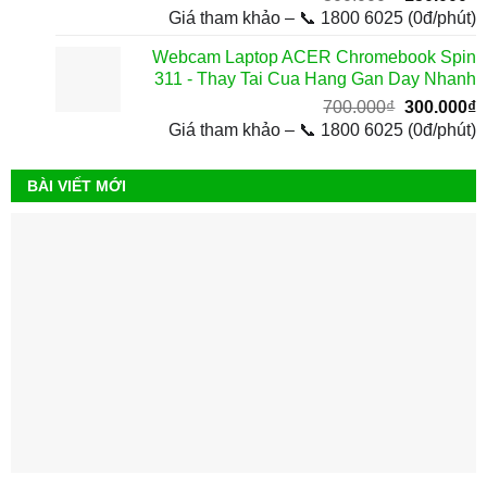
gốc
h
Giá tham khảo – 📞 1800 6025 (0đ/phút)
là:
t
Webcam Laptop ACER Chromebook Spin
300.000₫.
l
311 - Thay Tai Cua Hang Gan Day Nhanh
1
Giá
G
700.000
₫
300.000
₫
gốc
h
Giá tham khảo – 📞 1800 6025 (0đ/phút)
là:
t
700.000₫.
l
BÀI VIẾT MỚI
3