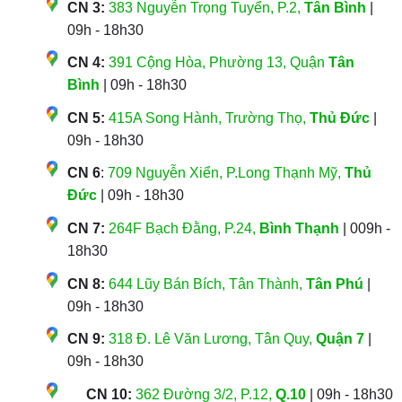
CN 3:
383 Nguyễn Trọng Tuyển, P.2,
Tân Bình
|
09h - 18h30
CN 4:
391 Cộng Hòa, Phường 13, Quận
Tân
Bình
| 09h - 18h30
CN 5:
415A Song Hành, Trường Thọ,
Thủ Đức
|
09h - 18h30
CN 6
:
709 Nguyễn Xiển, P.Long Thạnh Mỹ,
Thủ
Đức
| 09h - 18h30
CN 7:
264F Bạch Đằng, P.24,
Bình Thạnh
| 009h -
18h30
CN 8:
644 Lũy Bán Bích, Tân Thành,
Tân Phú
|
09h - 18h30
CN 9:
318 Đ. Lê Văn Lương, Tân Quy,
Quận 7
|
09h - 18h30
CN 10:
362 Đường 3/2, P.12,
Q.10
| 09h - 18h30