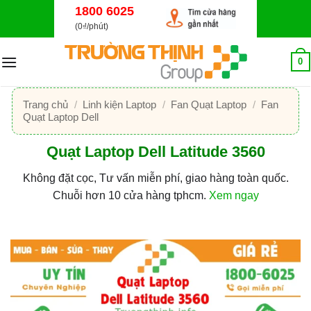
Bỏ
1800 6025
qua
(0₫/phút)
nội
dung
0
Trang chủ
/
Linh kiện Laptop
/
Fan Quạt Laptop
/
Fan
Quạt Laptop Dell
Quạt Laptop Dell Latitude 3560
Không đặt cọc, Tư vấn miễn phí, giao hàng toàn quốc.
Chuỗi hơn 10 cửa hàng tphcm.
Xem ngay