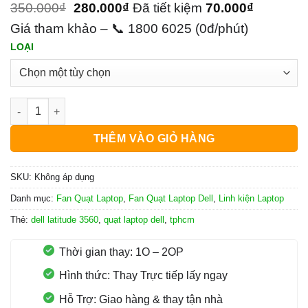
350.000
₫
280.000
₫
Đã tiết kiệm
70.000
₫
Giá tham khảo – 📞 1800 6025 (0đ/phút)
LOẠI
Quạt Laptop Dell Latitude 3560 số lượng
THÊM VÀO GIỎ HÀNG
SKU:
Không áp dụng
Danh mục:
Fan Quạt Laptop
,
Fan Quạt Laptop Dell
,
Linh kiện Laptop
Thẻ:
dell latitude 3560
,
quạt laptop dell
,
tphcm
Thời gian thay: 1O – 2OP
Hình thức: Thay Trực tiếp lấy ngay
Hỗ Trợ: Giao hàng & thay tận nhà