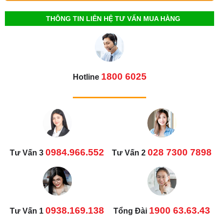
THÔNG TIN LIÊN HỆ TƯ VẤN MUA HÀNG
1800 6025
Hotline
0984.966.552
028 7300 7898
Tư Vấn 3
Tư Vấn 2
0938.169.138
1900 63.63.43
Tư Vấn 1
Tổng Đài