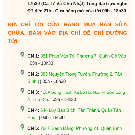
17h30 (Cả T7 Và Chủ Nhật) Tổng đài trực nghe
ĐT đến 21h - Cửa hàng mở cửa tới 09h - 18h30
ĐỊA CHỈ TỚI CỬA HÀNG MUA BÁN SỬA
CHỮA. BẤM VÀO ĐỊA CHỈ ĐỂ CHỈ ĐƯỜNG
TỚI.
CN 1:
881 Phan Văn Trị, Phường 7, Quận Gò Vấp
| 09h - 18h30
CN 2:
383 Nguyễn Trọng Tuyển, Phường 2, Tân
Bình
| | 09h - 18h30
CN 3:
415A Song Hành Xa Lộ Hà Nội, Phước Long
| 09h - 18h30
A, Thủ Đức
CN 4:
644 Lũy Bán Bích, Tân Thành, Quận Tân
Phú
| | 09h - 18h30
CN 5:
264F Bạch Đằng, Phường 24, Quận Bình