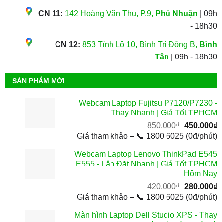
CN 11:
142 Hoàng Văn Thụ, P.9,
Phú Nhuận
| 09h
- 18h30
CN 12:
853 Tỉnh Lộ 10, Bình Trị Đông B,
Bình
Tân
| 09h - 18h30
SẢN PHẨM MỚI
Webcam Laptop Fujitsu P7120/P7230 -
Thay Nhanh | Giá Tốt TPHCM
Giá
G
850.000
₫
450.000
₫
gốc
h
Giá tham khảo – 📞 1800 6025 (0đ/phút)
là:
t
Webcam Laptop Lenovo ThinkPad E545
850.000₫.
l
E555 - Lắp Đặt Nhanh | Giá Tốt TPHCM
4
Hôm Nay
Giá
G
420.000
₫
280.000
₫
gốc
h
Giá tham khảo – 📞 1800 6025 (0đ/phút)
là:
t
Màn hình Laptop Dell Studio XPS - Thay
420.000₫.
l