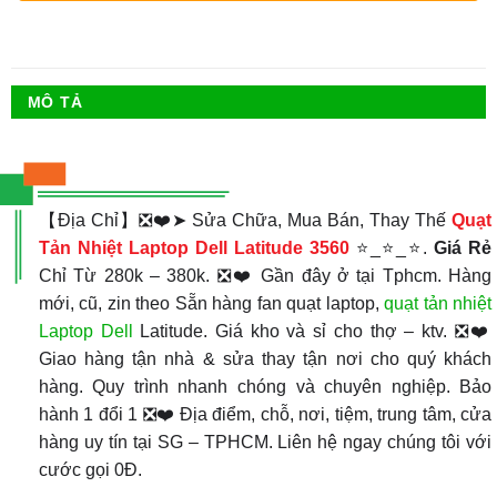
MÔ TẢ
【Địa Chỉ】❎❤️➤ Sửa Chữa, Mua Bán, Thay Thế
Quạt
Tản Nhiệt
Laptop Dell Latitude 3560
⭐_⭐_⭐.
Giá Rẻ
Chỉ Từ 280k – 380k. ❎❤️ Gần đây ở tại Tphcm. Hàng
mới, cũ, zin theo Sẵn hàng fan quạt laptop,
quạt tản nhiệt
Laptop Dell
Latitude. Giá kho và sỉ cho thợ – ktv. ❎❤️
Giao hàng tận nhà & sửa thay tận nơi cho quý khách
hàng. Quy trình nhanh chóng và chuyên nghiệp. Bảo
hành 1 đổi 1 ❎❤️ Địa điểm, chỗ, nơi, tiệm, trung tâm, cửa
hàng uy tín tại SG – TPHCM. Liên hệ ngay chúng tôi với
cước gọi 0Đ.