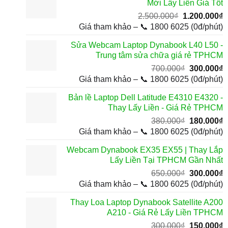
Mới Lấy Liền Giá Tốt
2
Giá
G
2.500.000
₫
1.200.000
₫
gốc
h
Giá tham khảo – 📞 1800 6025 (0đ/phút)
là:
t
Sửa Webcam Laptop Dynabook L40 L50 -
2.500.000₫.
l
Trung tâm sửa chữa giá rẻ TPHCM
1
Giá
G
700.000
₫
300.000
₫
gốc
h
Giá tham khảo – 📞 1800 6025 (0đ/phút)
là:
t
Bản lề Laptop Dell Latitude E4310 E4320 -
700.000₫.
l
Thay Lấy Liền - Giá Rẻ TPHCM
3
Giá
G
380.000
₫
180.000
₫
gốc
h
Giá tham khảo – 📞 1800 6025 (0đ/phút)
là:
t
Webcam Dynabook EX35 EX55 | Thay Lắp
380.000₫.
l
Lấy Liền Tại TPHCM Gần Nhất
1
Giá
G
650.000
₫
300.000
₫
gốc
h
Giá tham khảo – 📞 1800 6025 (0đ/phút)
là:
t
Thay Loa Laptop Dynabook Satellite A200
650.000₫.
l
A210 - Giá Rẻ Lấy Liền TPHCM
3
Giá
G
300.000
₫
150.000
₫