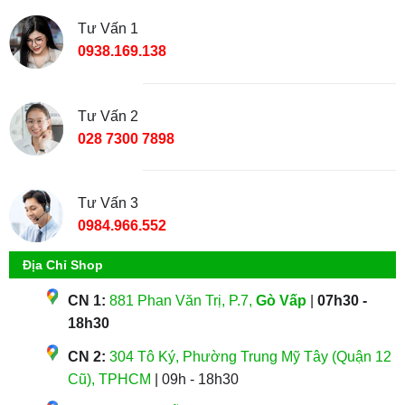
Tư Vấn 1
0938.169.138
Tư Vấn 2
028 7300 7898
Tư Vấn 3
0984.966.552
Địa Chỉ Shop
CN 1:
881 Phan Văn Trị, P.7,
Gò Vấp
|
07h30 -
18h30
CN 2:
304 Tô Ký, Phường Trung Mỹ Tây (Quận 12
Cũ), TPHCM
| 09h - 18h30