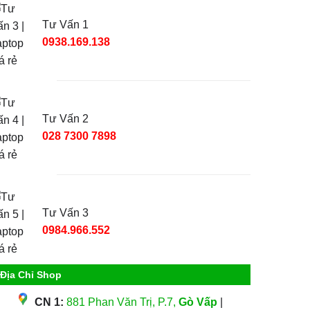
Tư Vấn 1
0938.169.138
Tư Vấn 2
028 7300 7898
Tư Vấn 3
0984.966.552
Địa Chỉ Shop
CN 1:
881 Phan Văn Trị, P.7,
Gò Vấp
|