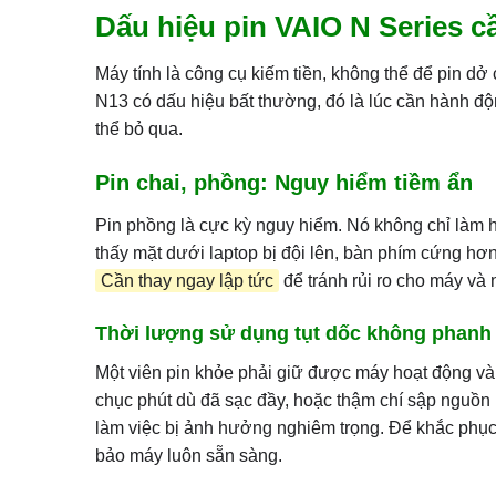
Dấu hiệu pin VAIO N Series c
Máy tính là công cụ kiếm tiền, không thể để pin 
N13 có dấu hiệu bất thường, đó là lúc cần hành đ
thể bỏ qua.
Pin chai, phồng: Nguy hiểm tiềm ẩn
Pin phồng là cực kỳ nguy hiểm. Nó không chỉ làm 
thấy mặt dưới laptop bị đội lên, bàn phím cứng hơ
Cần thay ngay lập tức
để tránh rủi ro cho máy và
Thời lượng sử dụng tụt dốc không phanh
Một viên pin khỏe phải giữ được máy hoạt động vài
chục phút dù đã sạc đầy, hoặc thậm chí sập nguồn k
làm việc bị ảnh hưởng nghiêm trọng. Để khắc phụ
bảo máy luôn sẵn sàng.