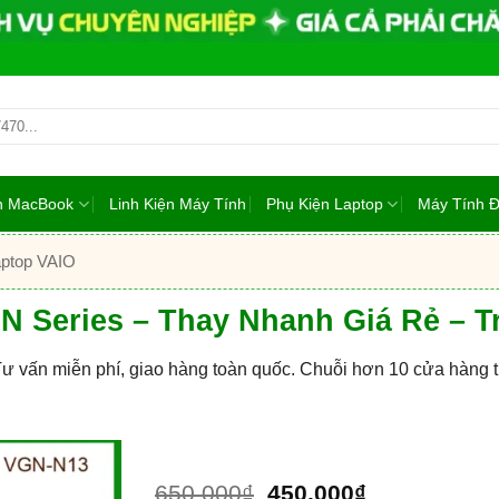
ện MacBook
Linh Kiện Máy Tính
Phụ Kiện Laptop
Máy Tính 
aptop VAIO
 N Series – Thay Nhanh Giá Rẻ –
Tư vấn miễn phí, giao hàng toàn quốc. Chuỗi hơn 10 cửa hàng
Giá
Giá
650.000
₫
450.000
₫