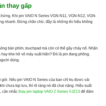
ần thay gấp
dở chứng. Khi pin VAIO N Series VGN-N11, VGN-N12, VGN-
ộng nhanh. Đừng chần chừ, đây là những tín hiệu không
hỏng bàn phím, touchpad mà còn có thể gây cháy nổ. Nhận
n hay khe hở vỏ máy xuất hiện? Đó là pin đang phồng.
 người dùng.
 giờ. Nếu pin VAIO N Series của bạn chỉ trụ được vài
hi chưa kịp lưu, thì rõ ràng nó đã chai nặng. Hiệu suất
c, cân nhắc
thay pin laptop VAIO Z Series VJZ13
để đảm