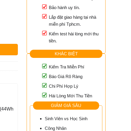
Bảo hành uy tín.
Lắp đặt giao hàng tại nhà
miễn phí Tphcm.
Kiểm test hài lòng mới thu
Rẻ - Trung Tâm TPHCM số lượng
tiền.
KHÁC BIỆT
Kiểm Tra Miễn Phí
Báo Giá Rõ Ràng
Chi Phí Hợp Lý
Hài Lòng Mới Thu Tiền
GIẢM GIÁ SÂU
 (44Wh
Sinh Viên vs Học Sinh
Công Nhân