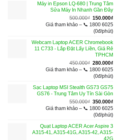
Máy in Epson LQ-680 | Trung Tâm
350.000₫.
Sửa Máy In Nhanh Gần Đây
Giá
Giá
500.000
₫
150.000
₫
gốc
hiện
Giá tham khảo – 📞 1800 6025
là:
tại
(0đ/phút)
500.000₫.
là:
Webcam Laptop ACER Chromebook
150.000₫.
11 C733 - Lắp Đặt Lấy Liền, Giá Rẻ
TPHCM
Giá
Giá
450.000
₫
280.000
₫
gốc
hiện
Giá tham khảo – 📞 1800 6025
là:
tại
(0đ/phút)
450.000₫.
là:
Sạc Laptop MSI Stealth GS73 GS75
280.000₫.
GS76 - Trung Tâm Uy Tín Sài Gòn
Giá
Giá
550.000
₫
350.000
₫
gốc
hiện
Giá tham khảo – 📞 1800 6025
là:
tại
(0đ/phút)
550.000₫.
là:
Quạt Laptop ACER Acer Aspire 3
350.000₫.
A315-41, A315-41G, A315-42, A315-
42G