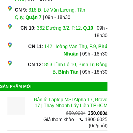
CN 9:
318 Đ. Lê Văn Lương, Tân
Quy,
Quận 7
| 09h - 18h30
CN 10:
362 Đường 3/2, P.12,
Q.10
| 09h -
18h30
CN 11:
142 Hoàng Văn Thụ, P.9,
Phú
Nhuận
| 09h - 18h30
CN 12:
853 Tỉnh Lộ 10, Bình Trị Đông
B,
Bình Tân
| 09h - 18h30
SẢN PHẨM MỚI
Bản lề Laptop MSI Alpha 17, Bravo
17 | Thay Nhanh Lấy Liền TPHCM
Giá
Giá
650.000
₫
350.000
₫
gốc
hiện
Giá tham khảo – 📞 1800 6025
là:
tại
(0đ/phút)
650.000₫.
là: