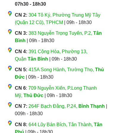
07h30 - 18h30
CN 2:
304 Tô Ký, Phường Trung Mỹ Tây
(Quận 12 Cũ), TPHCM
| 09h - 18h30
CN 3:
383 Nguyễn Trọng Tuyển, P.2,
Tân
Bình
| 09h - 18h30
CN 4:
391 Cộng Hòa, Phường 13,
Quận
Tân Bình
| 09h - 18h30
CN 5:
415A Song Hành, Trường Thọ,
Thủ
Đức
| 09h - 18h30
CN 6
:
709 Nguyễn Xiển, P.Long Thạnh
Mỹ,
Thủ Đức
| 09h - 18h30
CN 7:
264F Bạch Đằng, P.24,
Bình Thạnh
|
009h - 18h30
CN 8:
644 Lũy Bán Bích, Tân Thành,
Tân
Phú
| 09h - 18h30