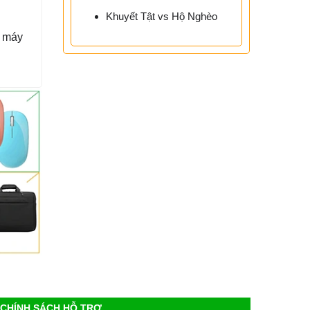
Khuyết Tật vs Hộ Nghèo
o máy
CHÍNH SÁCH HỖ TRỢ