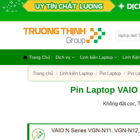
Bỏ
qua
nội
dung
Tìm
kiếm:
Trang Chủ
Dịch vụ
Linh kiện Laptop
Linh Ki
Trang chủ
/
Linh kiện Laptop
/
Pin Laptop
/
Pin L
Pin Laptop VAIO
Không đặt cọc, 