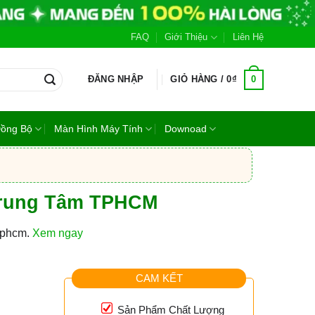
FAQ
Giới Thiệu
Liên Hệ
0
ĐĂNG NHẬP
GIỎ HÀNG /
0
₫
Đồng Bộ
Màn Hình Máy Tính
Downoad
 Trung Tâm TPHCM
 tphcm.
Xem ngay
CAM KẾT
Sản Phẩm Chất Lượng