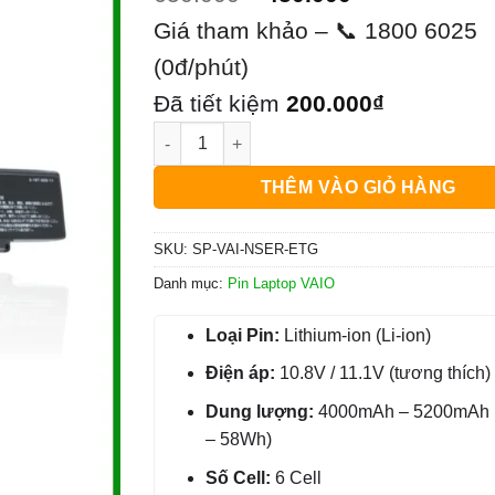
gốc
hiện
Giá tham khảo – 📞 1800 6025
là:
tại
(0đ/phút)
650.000₫.
là:
Đã tiết kiệm
200.000
₫
Pin Laptop VAIO N Series - Thay Nhanh Giá 
450.000₫.
THÊM VÀO GIỎ HÀNG
SKU:
SP-VAI-NSER-ETG
Danh mục:
Pin Laptop VAIO
Loại Pin:
Lithium-ion (Li-ion)
Điện áp:
10.8V / 11.1V (tương thích)
Dung lượng:
4000mAh – 5200mAh
– 58Wh)
Số Cell:
6 Cell