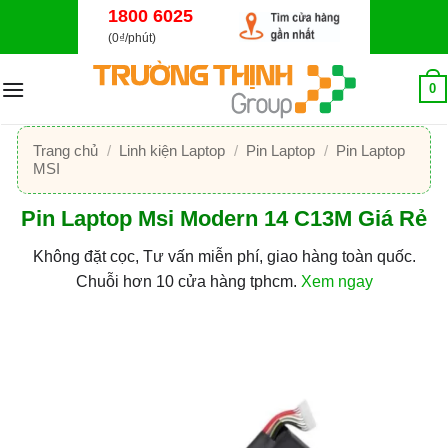
Bỏ
1800 6025
qua
(0₫/phút)
nội
dung
0
Trang chủ
/
Linh kiện Laptop
/
Pin Laptop
/
Pin Laptop
MSI
Pin Laptop Msi Modern 14 C13M Giá Rẻ
Không đặt cọc, Tư vấn miễn phí, giao hàng toàn quốc.
Chuỗi hơn 10 cửa hàng tphcm.
Xem ngay