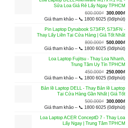
Sửa Loa Giá Rẻ Lấy Ngay TPHCM
Giá
G
600.000
₫
300.000
₫
gốc
h
Giá tham khảo – 📞 1800 6025 (0đ/phút)
là:
t
Pin Laptop Dynabook S73/FP, S73/FN -
600.000₫.
l
Thay Lấy Liền Tại Cửa Hàng | Giá Tốt Nhất
3
Giá
G
800.000
₫
500.000
₫
gốc
h
Giá tham khảo – 📞 1800 6025 (0đ/phút)
là:
t
Loa Laptop Fujitsu - Thay Loa Nhanh,
800.000₫.
l
Trung Tâm Uy Tín TPHCM
5
Giá
G
450.000
₫
250.000
₫
gốc
h
Giá tham khảo – 📞 1800 6025 (0đ/phút)
là:
t
Bản lề Laptop DELL - Thay Bản lề Laptop
450.000₫.
l
Tại Cửa Hàng Gần Nhất | Giá Tốt
2
Giá
G
500.000
₫
300.000
₫
gốc
h
Giá tham khảo – 📞 1800 6025 (0đ/phút)
là:
t
Loa Laptop ACER ConceptD 7 - Thay Loa
500.000₫.
l
Lấy Ngay | Trung Tâm TPHCM
3