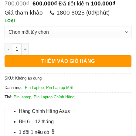
700.000
₫
600.000
₫
Đã tiết kiệm
100.000
₫
Giá tham khảo – 📞 1800 6025 (0đ/phút)
LOẠI
Pin Laptop Msi Modern 14 C13M Giá Rẻ số lượng
THÊM VÀO GIỎ HÀNG
SKU:
Không áp dụng
Danh mục:
Pin Laptop
,
Pin Laptop MSI
Thẻ:
Pin laptop
,
Pin Laptop Chính Hãng
Hàng Chính Hãng Asus
BH 6 – 12 tháng
1 đổi 1 nếu có lỗi