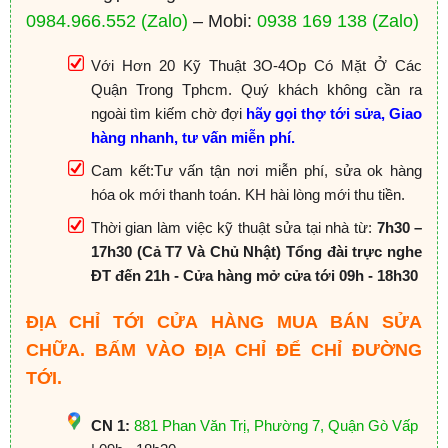
0984.966.552
(Zalo)
– Mobi:
0938 169 138
(Zalo)
Với Hơn 20 Kỹ Thuật 3O-4Op Có Mặt Ở Các
Quận Trong Tphcm. Quý khách không cần ra
ngoài tìm kiếm chờ đợi
hãy gọi thợ tới sửa, Giao
hàng nhanh, tư vấn miễn phí.
Cam kết:Tư vấn tận nơi miễn phí, sửa ok hàng
hóa ok mới thanh toán. KH hài lòng mới thu tiền.
Thời gian làm việc kỹ thuật sửa tại nhà từ:
7h30 –
17h30 (Cả T7 Và Chủ Nhật) Tổng đài trực nghe
ĐT đến 21h - Cửa hàng mở cửa tới 09h - 18h30
ĐỊA CHỈ TỚI CỬA HÀNG MUA BÁN SỬA
CHỮA. BẤM VÀO ĐỊA CHỈ ĐỂ CHỈ ĐƯỜNG
TỚI.
CN 1:
881 Phan Văn Trị, Phường 7, Quận Gò Vấp