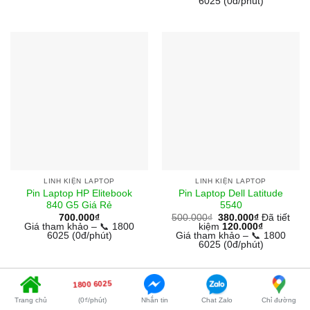
6025 (0đ/phút)
LINH KIỆN LAPTOP
LINH KIỆN LAPTOP
Pin Laptop HP Elitebook
Pin Laptop Dell Latitude
840 G5 Giá Rẻ
5540
700.000
₫
500.000
₫
380.000
₫
Đã tiết
Giá tham khảo – 📞 1800
kiệm
120.000
₫
6025 (0đ/phút)
Giá tham khảo – 📞 1800
6025 (0đ/phút)
1800 6025
Trang chủ
(0₫/phút)
Nhắn tin
Chat Zalo
Chỉ đường