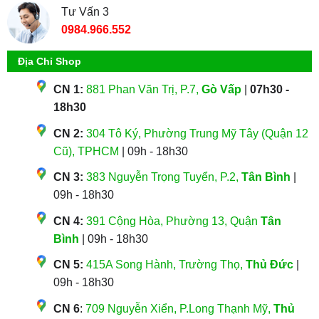
Tư Vấn 3
0984.966.552
Địa Chỉ Shop
CN 1:
881 Phan Văn Trị, P.7,
Gò Vấp
|
07h30 -
18h30
CN 2:
304 Tô Ký, Phường Trung Mỹ Tây (Quận 12
Cũ), TPHCM
| 09h - 18h30
CN 3:
383 Nguyễn Trọng Tuyển, P.2,
Tân Bình
|
09h - 18h30
CN 4:
391 Cộng Hòa, Phường 13, Quận
Tân
Bình
| 09h - 18h30
CN 5:
415A Song Hành, Trường Thọ,
Thủ Đức
|
09h - 18h30
CN 6
:
709 Nguyễn Xiển, P.Long Thạnh Mỹ,
Thủ