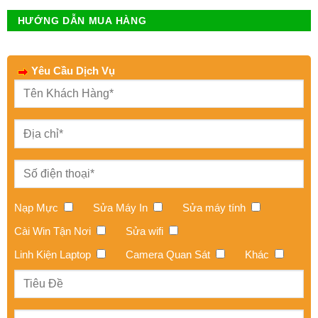
HƯỚNG DẪN MUA HÀNG
Yêu Cầu Dịch Vụ
Nạp Mực
Sửa Máy In
Sửa máy tính
Cài Win Tận Nơi
Sửa wifi
Linh Kiện Laptop
Camera Quan Sát
Khác