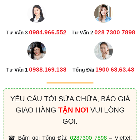
0984.966.552
028 7300 7898
Tư Vấn 3
Tư Vấn 2
0938.169.138
1900 63.63.43
Tư Vấn 1
Tổng Đài
YÊU CẦU TỚI SỬA CHỮA, BÁO GIÁ
GIAO HÀNG
TẬN NƠI
VUI LÒNG
GỌI:
☎ Bấm gọi Tổng Đài:
0287300 7898
– Viettel: