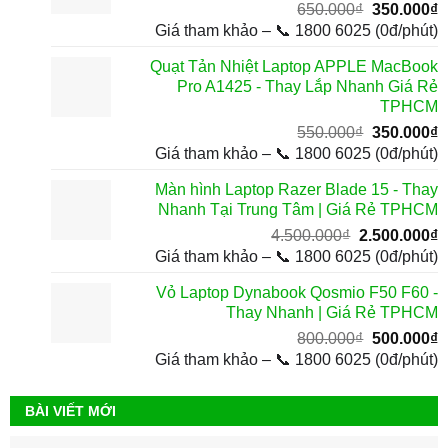
Giá
G
650.000
₫
350.000
₫
gốc
h
Giá tham khảo – 📞 1800 6025 (0đ/phút)
là:
t
Quạt Tản Nhiệt Laptop APPLE MacBook
650.000₫.
l
Pro A1425 - Thay Lắp Nhanh Giá Rẻ
3
TPHCM
Giá
G
550.000
₫
350.000
₫
gốc
h
Giá tham khảo – 📞 1800 6025 (0đ/phút)
là:
t
Màn hình Laptop Razer Blade 15 - Thay
550.000₫.
l
Nhanh Tại Trung Tâm | Giá Rẻ TPHCM
3
Giá
G
4.500.000
₫
2.500.000
₫
gốc
h
Giá tham khảo – 📞 1800 6025 (0đ/phút)
là:
t
Vỏ Laptop Dynabook Qosmio F50 F60 -
4.500.000₫.
l
Thay Nhanh | Giá Rẻ TPHCM
2
Giá
G
800.000
₫
500.000
₫
gốc
h
Giá tham khảo – 📞 1800 6025 (0đ/phút)
là:
t
800.000₫.
l
BÀI VIẾT MỚI
5