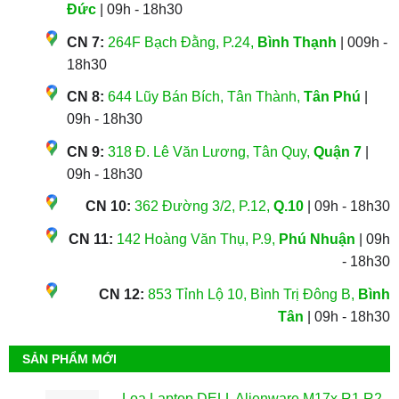
Đức
| 09h - 18h30
CN 7:
264F Bạch Đằng, P.24,
Bình Thạnh
| 009h -
18h30
CN 8:
644 Lũy Bán Bích, Tân Thành,
Tân Phú
|
09h - 18h30
CN 9:
318 Đ. Lê Văn Lương, Tân Quy,
Quận 7
|
09h - 18h30
CN 10:
362 Đường 3/2, P.12,
Q.10
| 09h - 18h30
CN 11:
142 Hoàng Văn Thụ, P.9,
Phú Nhuận
| 09h
- 18h30
CN 12:
853 Tỉnh Lộ 10, Bình Trị Đông B,
Bình
Tân
| 09h - 18h30
SẢN PHẨM MỚI
Loa Laptop DELL Alienware M17x R1 R2 -