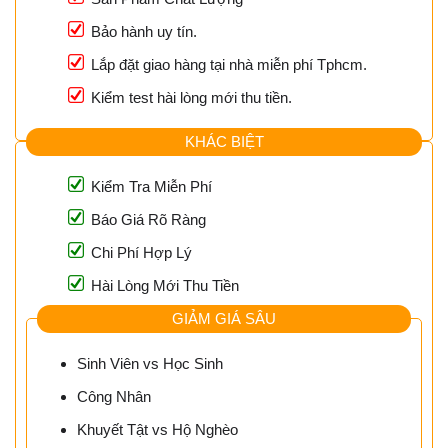
Bảo hành uy tín.
Lắp đặt giao hàng tại nhà miễn phí Tphcm.
Kiểm test hài lòng mới thu tiền.
KHÁC BIỆT
Kiểm Tra Miễn Phí
Báo Giá Rõ Ràng
Chi Phí Hợp Lý
Hài Lòng Mới Thu Tiền
GIẢM GIÁ SÂU
Sinh Viên vs Học Sinh
Công Nhân
Khuyết Tật vs Hộ Nghèo