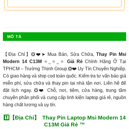
MÔ TẢ
【Địa Chỉ】❎❤️➤ Mua Bán, Sửa Chữa,
Thay Pin Msi
Modern 14 C13M
⭐_⭐_⭐
Giá Rẻ
Chính Hãng Ở Tại
TPHCM – Trường Thịnh Group ❎❤️ Uy Tín Chuyên Nghiệp.
Có giao hàng và ship cod toàn quốc. Kiểm tra tư vấn báo giá
miễn phí, sửa chữa và thay pin tại nhà tận nơi. Liên hệ để
đặt lịch ngay. ❎❤️ Chỗ, nơi, tiệm, cửa hàng, trung tâm
chuyên phân phối và cung cấp linh kiện laptop giá rẻ, nguồn
hàng chất lượng và uy tín.
1️⃣【Địa Chỉ】 Thay Pin Laptop Msi Modern 14
C13M Giá Rẻ ™