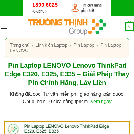
Bỏ
1800 6025
qua
(0₫/phút)
nội
dung
0
Trang chủ
/
Linh kiện Laptop
/
Pin Laptop
/
Pin Laptop
LENOVO
Pin Laptop LENOVO Lenovo ThinkPad
Edge E320, E325, E335 – Giải Pháp Thay
Pin Chính Hãng, Lấy Liền
Không đặt cọc, Tư vấn miễn phí, giao hàng toàn quốc.
Chuỗi hơn 10 cửa hàng tphcm.
Xem ngay