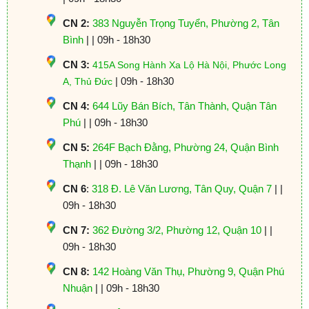
CN 2:
383 Nguyễn Trọng Tuyển, Phường 2, Tân
Bình
| | 09h - 18h30
CN 3:
415A Song Hành Xa Lộ Hà Nội, Phước Long
| 09h - 18h30
A, Thủ Đức
CN 4:
644 Lũy Bán Bích, Tân Thành, Quận Tân
Phú
| | 09h - 18h30
CN 5:
264F Bạch Đằng, Phường 24, Quận Bình
Thạnh
| | 09h - 18h30
CN 6
:
318 Đ. Lê Văn Lương, Tân Quy, Quận 7
| |
09h - 18h30
CN 7:
362 Đường 3/2, Phường 12, Quận 10
| |
09h - 18h30
CN 8:
142 Hoàng Văn Thụ, Phường 9, Quận Phú
Nhuận
| | 09h - 18h30