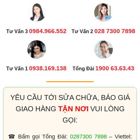
0984.966.552
028 7300 7898
Tư Vấn 3
Tư Vấn 2
0938.169.138
1900 63.63.43
Tư Vấn 1
Tổng Đài
YÊU CẦU TỚI SỬA CHỮA, BÁO GIÁ
GIAO HÀNG
TẬN NƠI
VUI LÒNG
GỌI:
☎ Bấm gọi Tổng Đài:
0287300 7898
– Viettel: