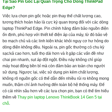
Tại Sao Pin Gốc Lại Quan Trọng Cho Dòng ThinkPad
Edge?
Việc lựa chọn pin gốc hoặc pin thay thế chất lượng cao,
tương thích hoàn hảo là cực kỳ quan trọng đối với các dòng
laptop ThinkPad Edge. Pin chính hãng đảm bảo nguồn điện
ổn định, phù hợp với thiết kế điện áp của máy, từ đó bảo vệ
bo mạch chủ và các linh kiện khác khỏi nguy cơ hư hỏng do
dòng điện không đều. Ngoài ra, pin gốc thường có chu kỳ
sạc/xả cao hơn, tuổi thọ dài hơn và ít gặp các vấn đề như
chai pin nhanh, sụt áp đột ngột. Điều này không chỉ giúp
máy hoạt động bền bỉ mà còn đảm bảo an toàn cho người
sử dụng. Ngược lại, việc sử dụng pin kém chất lượng,
không rõ nguồn gốc có thể dẫn đến nhiều rủi ro không mong
muốn, thậm chí ảnh hưởng đến toàn bộ hệ thống máy. Để
có cái nhìn sâu hơn về các lựa chọn pin, bạn có thể tìm hiểu
thêm về
Thay pin laptop Lenovo ThinkBook 14 Gen 5 tại
chỗ
.