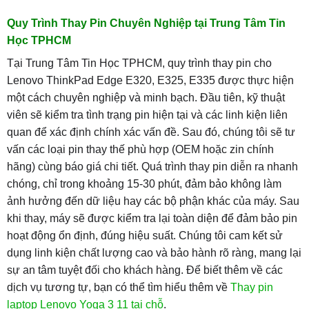
Quy Trình Thay Pin Chuyên Nghiệp tại Trung Tâm Tin
Học TPHCM
Tại Trung Tâm Tin Học TPHCM, quy trình thay pin cho
Lenovo ThinkPad Edge E320, E325, E335 được thực hiện
một cách chuyên nghiệp và minh bạch. Đầu tiên, kỹ thuật
viên sẽ kiểm tra tình trạng pin hiện tại và các linh kiện liên
quan để xác định chính xác vấn đề. Sau đó, chúng tôi sẽ tư
vấn các loại pin thay thế phù hợp (OEM hoặc zin chính
hãng) cùng báo giá chi tiết. Quá trình thay pin diễn ra nhanh
chóng, chỉ trong khoảng 15-30 phút, đảm bảo không làm
ảnh hưởng đến dữ liệu hay các bộ phận khác của máy. Sau
khi thay, máy sẽ được kiểm tra lại toàn diện để đảm bảo pin
hoạt động ổn định, đúng hiệu suất. Chúng tôi cam kết sử
dụng linh kiện chất lượng cao và bảo hành rõ ràng, mang lại
sự an tâm tuyệt đối cho khách hàng. Để biết thêm về các
dịch vụ tương tự, bạn có thể tìm hiểu thêm về
Thay pin
laptop Lenovo Yoga 3 11 tại chỗ
.