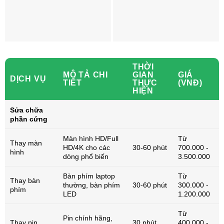
THỜI
MÔ TẢ CHI
GIAN
GIÁ
DỊCH VỤ
TIẾT
THỰC
(VNĐ)
HIỆN
Sửa chữa
phần cứng
Màn hình HD/Full
Từ
Thay màn
HD/4K cho các
30-60 phút
700.000 -
hình
dòng phổ biến
3.500.000
Bàn phím laptop
Từ
Thay bàn
thường, bàn phím
30-60 phút
300.000 -
phím
LED
1.200.000
Từ
Pin chính hãng,
Thay pin
30 phút
400.000 -