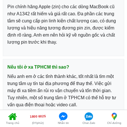
Pin chính hãng Apple (zin) cho các dòng MacBook cũ
như A1342 rất hiếm và giá rất cao. Đa phần các trung
tâm sẽ cung cấp pin linh kiện chất lượng cao, có dung
lượng và hiệu năng tương đương pin zin, được kiểm
định rõ ràng. Anh em nên hỏi kỹ về nguồn gốc và chất
lượng pin trước khi thay.
Nếu tôi ở xa TPHCM thì sao?
Nếu anh em ở các tỉnh thành khác, tốt nhất là tìm một
trung tâm uy tín tại địa phương để thay thế. Việc gửi
máy đi xa tiềm ẩn rủi ro vận chuyển và tốn thời gian.
Tuy nhiên, một số trung tâm ở TPHCM có thể hỗ trợ tư
vấn qua điện thoại hoặc video call.
1800 6025
Trang chủ
(0₫/phút)
Nhắn tin
Chat Zalo
Chỉ đường
Cảm ơn anh em đã đọc, chúc máy tính của anh em luôn