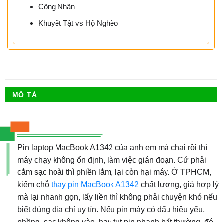
Công Nhân
Khuyết Tật vs Hộ Nghèo
MÔ TẢ
Pin laptop MacBook A1342 của anh em mà chai rồi thì
máy chạy không ổn định, làm việc gián đoạn. Cứ phải
cắm sạc hoài thì phiền lắm, lại còn hại máy. Ở TPHCM,
kiếm chỗ
thay pin MacBook A1342
chất lượng, giá hợp lý
mà lại nhanh gọn, lấy liền thì không phải chuyện khó nếu
biết đúng địa chỉ uy tín. Nếu pin máy có dấu hiệu yếu,
phồng, sạc không vào, hay tụt pin nhanh bất thường, đó