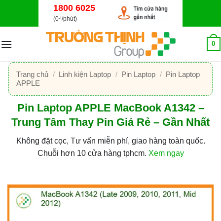
Bỏ
1800 6025
qua
(0₫/phút)
nội
dung
0
Trang chủ
/
Linh kiện Laptop
/
Pin Laptop
/
Pin Laptop
APPLE
Pin Laptop APPLE MacBook A1342 –
Trung Tâm Thay Pin Giá Rẻ – Gần Nhất
Không đặt cọc, Tư vấn miễn phí, giao hàng toàn quốc.
Chuỗi hơn 10 cửa hàng tphcm.
Xem ngay