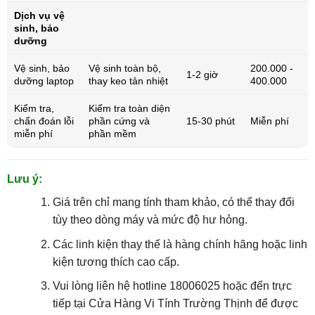
Dịch vụ vệ
sinh, bảo
dưỡng
Vệ sinh, bảo
Vệ sinh toàn bộ,
200.000 -
1-2 giờ
dưỡng laptop
thay keo tản nhiệt
400.000
Kiểm tra,
Kiểm tra toàn diện
chẩn đoán lỗi
phần cứng và
15-30 phút
Miễn phí
miễn phí
phần mềm
Lưu ý:
Giá trên chỉ mang tính tham khảo, có thể thay đổi
tùy theo dòng máy và mức độ hư hỏng.
Các linh kiện thay thế là hàng chính hãng hoặc linh
kiện tương thích cao cấp.
Vui lòng liên hệ hotline 18006025 hoặc đến trực
tiếp tại Cửa Hàng Vi Tính Trường Thịnh để được