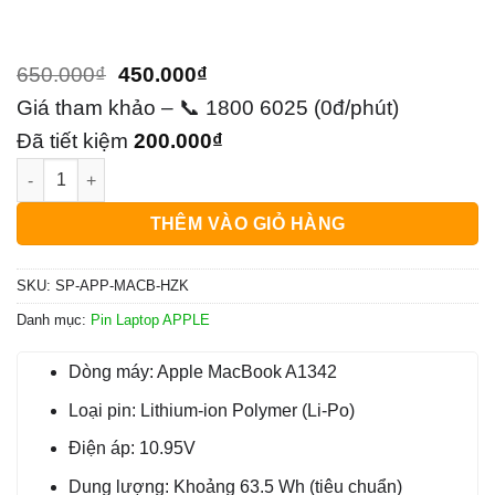
Giá
Giá
650.000
₫
450.000
₫
gốc
hiện
Giá tham khảo – 📞 1800 6025 (0đ/phút)
là:
tại
Đã tiết kiệm
200.000
₫
Pin Laptop APPLE MacBook A1342 - Trung Tâm Thay Pin Giá Rẻ
650.000₫.
là:
450.000₫.
THÊM VÀO GIỎ HÀNG
SKU:
SP-APP-MACB-HZK
Danh mục:
Pin Laptop APPLE
Dòng máy: Apple MacBook A1342
Loại pin: Lithium-ion Polymer (Li-Po)
Điện áp: 10.95V
Dung lượng: Khoảng 63.5 Wh (tiêu chuẩn)