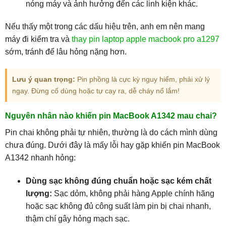
nóng máy và ảnh hưởng đến các linh kiện khác.
Nếu thấy một trong các dấu hiệu trên, anh em nên mang
máy đi kiểm tra và
thay pin laptop apple macbook pro a1297
sớm, tránh để lâu hỏng nặng hơn.
Lưu ý quan trọng:
Pin phồng là cực kỳ nguy hiểm, phải xử lý
ngay. Đừng cố dùng hoặc tự cạy ra, dễ cháy nổ lắm!
Nguyên nhân nào khiến pin MacBook A1342 mau chai?
Pin chai không phải tự nhiên, thường là do cách mình dùng
chưa đúng. Dưới đây là mấy lỗi hay gặp khiến pin MacBook
A1342 nhanh hỏng:
Dùng sạc không đúng chuẩn hoặc sạc kém chất
lượng:
Sạc dỏm, không phải hàng Apple chính hãng
hoặc sạc không đủ công suất làm pin bị chai nhanh,
thậm chí gây hỏng mạch sạc.