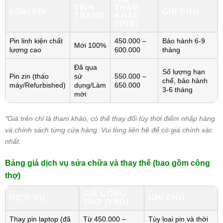
TÌNH
THAM
LOẠI PIN
GHI CHÚ
TRẠNG
KHẢO
(VNĐ)
Pin linh kiện chất
450.000 –
Bảo hành 6-9
Mới 100%
lượng cao
600.000
tháng
Đã qua
Số lượng hạn
Pin zin (tháo
sử
550.000 –
chế, bảo hành
máy/Refurbished)
dụng/Làm
650.000
3-6 tháng
mới
*Giá trên chỉ là tham khảo, có thể thay đổi tùy thời điểm nhập hàng
và chính sách từng cửa hàng. Vui lòng liên hệ để có giá chính xác
nhất.
Bảng giá dịch vụ sửa chữa và thay thế (bao gồm công
thợ)
GIÁ CÔNG
DỊCH VỤ
GHI CHÚ
THỢ (VNĐ)
Thay pin laptop (đã
Từ 450.000 –
Tùy loại pin và thời