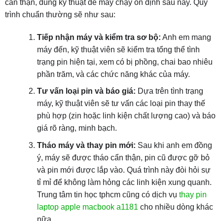
cẩn thận, đúng kỹ thuật để máy chạy ổn định sau này. Quy
trình chuẩn thường sẽ như sau:
Tiếp nhận máy và kiểm tra sơ bộ:
Anh em mang
máy đến, kỹ thuật viên sẽ kiểm tra tổng thể tình
trạng pin hiện tại, xem có bị phồng, chai bao nhiêu
phần trăm, và các chức năng khác của máy.
Tư vấn loại pin và báo giá:
Dựa trên tình trạng
máy, kỹ thuật viên sẽ tư vấn các loại pin thay thế
phù hợp (zin hoặc linh kiện chất lượng cao) và báo
giá rõ ràng, minh bạch.
Tháo máy và thay pin mới:
Sau khi anh em đồng
ý, máy sẽ được tháo cẩn thận, pin cũ được gỡ bỏ
và pin mới được lắp vào. Quá trình này đòi hỏi sự
tỉ mỉ để không làm hỏng các linh kiện xung quanh.
Trung tâm tin học tphcm cũng có dịch vụ
thay pin
laptop apple macbook a1181
cho nhiều dòng khác
nữa.