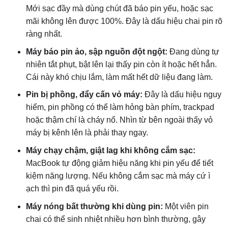
Mới sạc đầy mà dùng chút đã báo pin yếu, hoặc sạc
mãi không lên được 100%. Đây là dấu hiệu chai pin rõ
ràng nhất.
Máy báo pin ảo, sập nguồn đột ngột:
Đang dùng tự
nhiên tắt phụt, bật lên lại thấy pin còn ít hoặc hết hẳn.
Cái này khó chịu lắm, làm mất hết dữ liệu đang làm.
Pin bị phồng, đẩy cấn vỏ máy:
Đây là dấu hiệu nguy
hiểm, pin phồng có thể làm hỏng bàn phím, trackpad
hoặc thậm chí là cháy nổ. Nhìn từ bên ngoài thấy vỏ
máy bị kênh lên là phải thay ngay.
Máy chạy chậm, giật lag khi không cắm sạc:
MacBook tự động giảm hiệu năng khi pin yếu để tiết
kiệm năng lượng. Nếu không cắm sạc mà máy cứ ì
ạch thì pin đã quá yếu rồi.
Máy nóng bất thường khi dùng pin:
Một viên pin
chai có thể sinh nhiệt nhiều hơn bình thường, gây