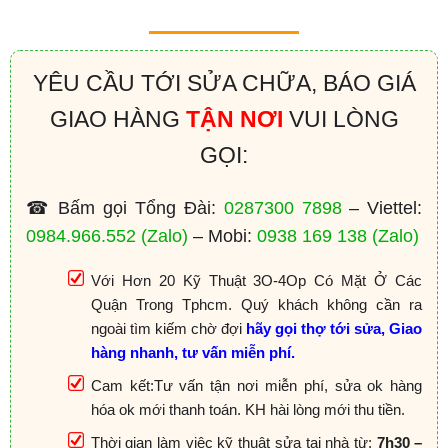
YÊU CẦU TỚI SỬA CHỮA, BÁO GIÁ
GIAO HÀNG
TẬN NƠI
VUI LÒNG
GỌI:
☎ Bấm gọi Tổng Đài:
0287300 7898
– Viettel:
0984.966.552
(Zalo)
– Mobi:
0938 169 138
(Zalo)
Với Hơn 20 Kỹ Thuật 3O-4Op Có Mặt Ở Các
Quận Trong Tphcm. Quý khách không cần ra
ngoài tìm kiếm chờ đợi
hãy gọi thợ tới sửa, Giao
hàng nhanh, tư vấn miễn phí.
Cam kết:Tư vấn tận nơi miễn phí, sửa ok hàng
hóa ok mới thanh toán. KH hài lòng mới thu tiền.
Thời gian làm việc kỹ thuật sửa tại nhà từ:
7h30 –