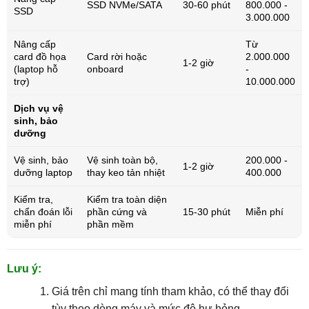
SSD NVMe/SATA
30-60 phút
800.000 -
SSD
3.000.000
Nâng cấp
Từ
card đồ họa
Card rời hoặc
2.000.000
1-2 giờ
(laptop hỗ
onboard
-
trợ)
10.000.000
Dịch vụ vệ
sinh, bảo
dưỡng
Vệ sinh, bảo
Vệ sinh toàn bộ,
200.000 -
1-2 giờ
dưỡng laptop
thay keo tản nhiệt
400.000
Kiểm tra,
Kiểm tra toàn diện
chẩn đoán lỗi
phần cứng và
15-30 phút
Miễn phí
miễn phí
phần mềm
Lưu ý:
Giá trên chỉ mang tính tham khảo, có thể thay đổi
tùy theo dòng máy và mức độ hư hỏng.