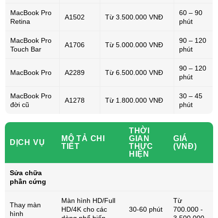
MacBook Pro
60 – 90
A1502
Từ 3.500.000 VNĐ
Retina
phút
MacBook Pro
90 – 120
A1706
Từ 5.000.000 VNĐ
Touch Bar
phút
90 – 120
MacBook Pro
A2289
Từ 6.500.000 VNĐ
phút
MacBook Pro
30 – 45
A1278
Từ 1.800.000 VNĐ
đời cũ
phút
THỜI
MÔ TẢ CHI
GIAN
GIÁ
DỊCH VỤ
TIẾT
THỰC
(VNĐ)
HIỆN
Sửa chữa
phần cứng
Màn hình HD/Full
Từ
Thay màn
HD/4K cho các
30-60 phút
700.000 -
hình
dòng phổ biến
3.500.000