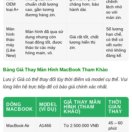
chênh
OEM
chuẩn chất lượng
chăng hơn, bảo
lệch nhỏ
loại A+
cao, gần tương
hành dài.
so với
đương hàng zin.
màn zin.
Màn
Số lượng
Màn hình đã qua sử
hình
hạn chế,
dụng nhưng còn
Giá rất tốt, chất
tháo
có thể có
hoạt động tốt, được
lượng hiển thị
máy
vết xước
tháo từ các máy
zin.
(Like
nhỏ không
hỏng main, vỏ.
New)
đáng kể.
Bảng Giá Thay Màn Hình MacBook Tham Khảo
Lưu ý: Giá có thể thay đổi tùy thời điểm và model cụ thể. Vui
lòng liên hệ trực tiếp để có báo giá chính xác nhất.
GIÁ THAY MÀN
THỜI
DÒNG
MODEL
HÌNH (THAM
GIAN
MACBOOK
(VÍ DỤ)
KHẢO)
THAY
45 – 60
MacBook Air
A1466
Từ 2.500.000 VNĐ
phút