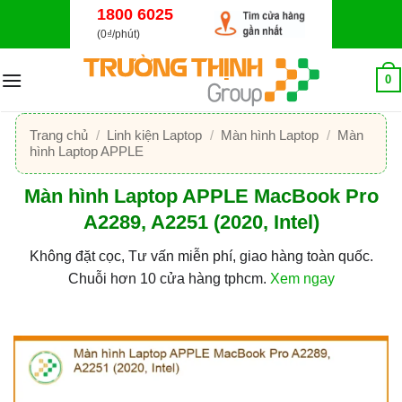
Bỏ
1800 6025
qua
(0₫/phút)
nội
dung
0
Trang chủ
/
Linh kiện Laptop
/
Màn hình Laptop
/
Màn
hình Laptop APPLE
Màn hình Laptop APPLE MacBook Pro
A2289, A2251 (2020, Intel)
Không đặt cọc, Tư vấn miễn phí, giao hàng toàn quốc.
Chuỗi hơn 10 cửa hàng tphcm.
Xem ngay