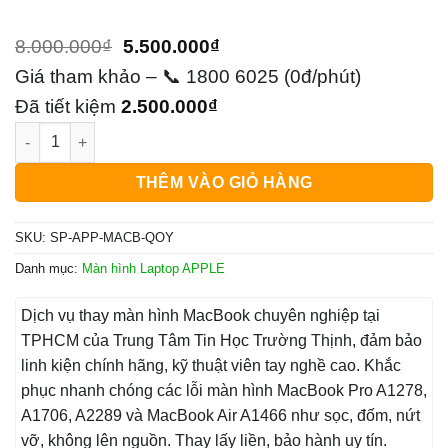
Giá
Giá
8.000.000
₫
5.500.000
₫
gốc
hiện
Giá tham khảo – 📞 1800 6025 (0đ/phút)
là:
tại
Đã tiết kiệm
2.500.000
₫
Màn hình Laptop APPLE MacBook Pro A2289, A2251 (2020, Intel
8.000.000₫.
là:
5.500.000₫.
THÊM VÀO GIỎ HÀNG
SKU:
SP-APP-MACB-QOY
Danh mục:
Màn hình Laptop APPLE
Dịch vụ thay màn hình MacBook chuyên nghiệp tại
TPHCM của Trung Tâm Tin Học Trường Thịnh, đảm bảo
linh kiện chính hãng, kỹ thuật viên tay nghề cao. Khắc
phục nhanh chóng các lỗi màn hình MacBook Pro A1278,
A1706, A2289 và MacBook Air A1466 như sọc, đốm, nứt
vỡ, không lên nguồn. Thay lấy liền, bảo hành uy tín.