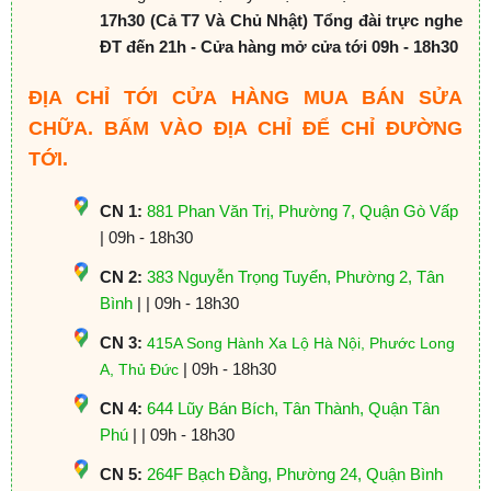
17h30 (Cả T7 Và Chủ Nhật) Tổng đài trực nghe
ĐT đến 21h - Cửa hàng mở cửa tới 09h - 18h30
ĐỊA CHỈ TỚI CỬA HÀNG MUA BÁN SỬA
CHỮA. BẤM VÀO ĐỊA CHỈ ĐỂ CHỈ ĐƯỜNG
TỚI.
CN 1:
881 Phan Văn Trị, Phường 7, Quận Gò Vấp
| 09h - 18h30
CN 2:
383 Nguyễn Trọng Tuyển, Phường 2, Tân
Bình
| | 09h - 18h30
CN 3:
415A Song Hành Xa Lộ Hà Nội, Phước Long
| 09h - 18h30
A, Thủ Đức
CN 4:
644 Lũy Bán Bích, Tân Thành, Quận Tân
Phú
| | 09h - 18h30
CN 5:
264F Bạch Đằng, Phường 24, Quận Bình