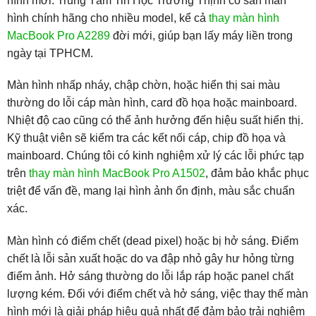
hình mới. Trung Tâm Tin Học Trường Thịnh có sẵn màn
hình chính hãng cho nhiều model, kể cả
thay màn hình
MacBook Pro A2289
đời mới, giúp bạn lấy máy liền trong
ngày tại TPHCM.
Màn hình nhấp nháy, chập chờn, hoặc hiển thị sai màu
thường do lỗi cáp màn hình, card đồ họa hoặc mainboard.
Nhiệt độ cao cũng có thể ảnh hưởng đến hiệu suất hiển thị.
Kỹ thuật viên sẽ kiểm tra các kết nối cáp, chip đồ họa và
mainboard. Chúng tôi có kinh nghiệm xử lý các lỗi phức tạp
trên
thay màn hình MacBook Pro A1502
, đảm bảo khắc phục
triệt để vấn đề, mang lại hình ảnh ổn định, màu sắc chuẩn
xác.
Màn hình có điểm chết (dead pixel) hoặc bị hở sáng. Điểm
chết là lỗi sản xuất hoặc do va đập nhỏ gây hư hỏng từng
điểm ảnh. Hở sáng thường do lỗi lắp ráp hoặc panel chất
lượng kém. Đối với điểm chết và hở sáng, việc thay thế màn
hình mới là giải pháp hiệu quả nhất để đảm bảo trải nghiệm