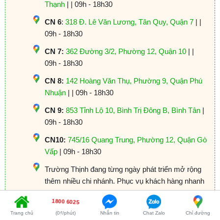
Thạnh
| | 09h - 18h30
CN 6
:
318 Đ. Lê Văn Lương, Tân Quy, Quận 7
| |
09h - 18h30
CN 7:
362 Đường 3/2, Phường 12, Quận 10
| |
09h - 18h30
CN 8:
142 Hoàng Văn Thụ, Phường 9, Quận Phú
Nhuận
| | 09h - 18h30
CN 9:
853 Tỉnh Lộ 10, Bình Trị Đông B, Bình Tân
|
09h - 18h30
CN10:
745/16 Quang Trung, Phường 12, Quận Gò
Vấp
| 09h - 18h30
Trường Thịnh đang từng ngày phát triển mở rộng
thêm nhiều chi nhánh. Phục vụ khách hàng nhanh
hơn.
1800 6025
Trang chủ
(0₫/phút)
Nhắn tin
Chat Zalo
Chỉ đường