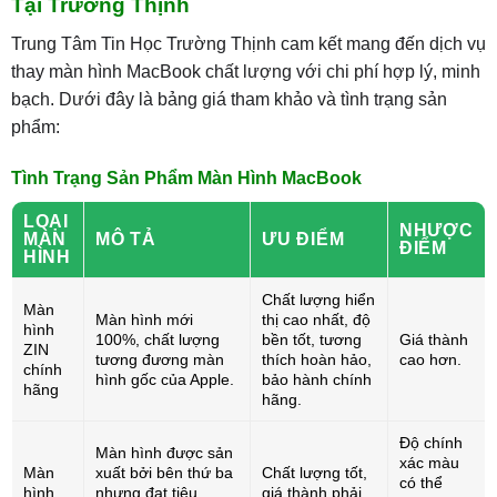
Tại Trường Thịnh
Trung Tâm Tin Học Trường Thịnh cam kết mang đến dịch vụ
thay màn hình MacBook chất lượng với chi phí hợp lý, minh
bạch. Dưới đây là bảng giá tham khảo và tình trạng sản
phẩm:
Tình Trạng Sản Phẩm Màn Hình MacBook
LOẠI
NHƯỢC
MÀN
MÔ TẢ
ƯU ĐIỂM
ĐIỂM
HÌNH
Chất lượng hiển
Màn
Màn hình mới
thị cao nhất, độ
hình
100%, chất lượng
bền tốt, tương
Giá thành
ZIN
tương đương màn
thích hoàn hảo,
cao hơn.
chính
hình gốc của Apple.
bảo hành chính
hãng
hãng.
Độ chính
Màn hình được sản
xác màu
Màn
xuất bởi bên thứ ba
Chất lượng tốt,
có thể
hình
nhưng đạt tiêu
giá thành phải