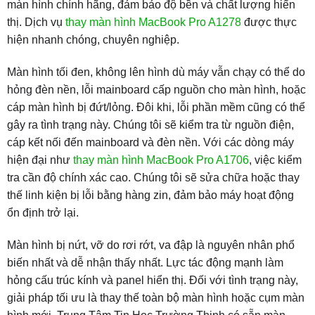
màn hình chính hãng, đảm bảo độ bền và chất lượng hiển
thị. Dịch vụ
thay màn hình MacBook Pro A1278
được thực
hiện nhanh chóng, chuyên nghiệp.
Màn hình tối đen, không lên hình dù máy vẫn chạy có thể do
hỏng đèn nền, lỗi mainboard cấp nguồn cho màn hình, hoặc
cáp màn hình bị đứt/lỏng. Đôi khi, lỗi phần mềm cũng có thể
gây ra tình trạng này. Chúng tôi sẽ kiểm tra từ nguồn điện,
cáp kết nối đến mainboard và đèn nền. Với các dòng máy
hiện đại như
thay màn hình MacBook Pro A1706
, việc kiểm
tra cần độ chính xác cao. Chúng tôi sẽ sửa chữa hoặc thay
thế linh kiện bị lỗi bằng hàng zin, đảm bảo máy hoạt động
ổn định trở lại.
Màn hình bị nứt, vỡ do rơi rớt, va đập là nguyên nhân phổ
biến nhất và dễ nhận thấy nhất. Lực tác động mạnh làm
hỏng cấu trúc kính và panel hiển thị. Đối với tình trạng này,
giải pháp tối ưu là thay thế toàn bộ màn hình hoặc cụm màn