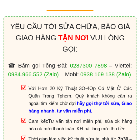
YÊU CẦU TỚI SỬA CHỮA, BÁO GIÁ
GIAO HÀNG
TẬN NƠI
VUI LÒNG
GỌI:
☎ Bấm gọi Tổng Đài:
0287300 7898
– Viettel:
0984.966.552
(Zalo)
– Mobi:
0938 169 138
(Zalo)
Với Hơn 20 Kỹ Thuật 3O-4Op Có Mặt Ở Các
Quận Trong Tphcm. Quý khách không cần ra
ngoài tìm kiếm chờ đợi
hãy gọi thợ tới sửa, Giao
hàng nhanh, tư vấn miễn phí.
Cam kết:Tư vấn tận nơi miễn phí, sửa ok hàng
hóa ok mới thanh toán. KH hài lòng mới thu tiền.
Thời gian làm việc kỹ thuật sửa tại nhà từ:
7h30 –