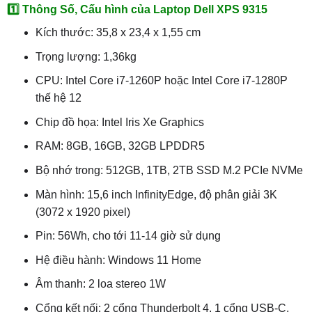
1️⃣ Thông Số, Cấu hình của Laptop Dell XPS 9315
Kích thước: 35,8 x 23,4 x 1,55 cm
Trọng lượng: 1,36kg
CPU: Intel Core i7-1260P hoặc Intel Core i7-1280P
thế hệ 12
Chip đồ họa: Intel Iris Xe Graphics
RAM: 8GB, 16GB, 32GB LPDDR5
Bộ nhớ trong: 512GB, 1TB, 2TB SSD M.2 PCIe NVMe
Màn hình: 15,6 inch InfinityEdge, độ phân giải 3K
(3072 x 1920 pixel)
Pin: 56Wh, cho tới 11-14 giờ sử dụng
Hệ điều hành: Windows 11 Home
Âm thanh: 2 loa stereo 1W
Cổng kết nối: 2 cổng Thunderbolt 4, 1 cổng USB-C,