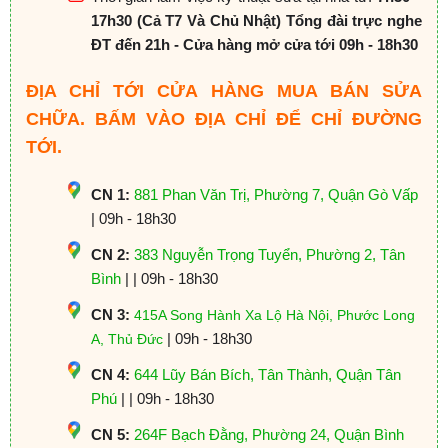
17h30 (Cả T7 Và Chủ Nhật) Tổng đài trực nghe
ĐT đến 21h - Cửa hàng mở cửa tới 09h - 18h30
ĐỊA CHỈ TỚI CỬA HÀNG MUA BÁN SỬA
CHỮA. BẤM VÀO ĐỊA CHỈ ĐỂ CHỈ ĐƯỜNG
TỚI.
CN 1:
881 Phan Văn Trị, Phường 7, Quận Gò Vấp
| 09h - 18h30
CN 2:
383 Nguyễn Trọng Tuyển, Phường 2, Tân
Bình
| | 09h - 18h30
CN 3:
415A Song Hành Xa Lộ Hà Nội, Phước Long
| 09h - 18h30
A, Thủ Đức
CN 4:
644 Lũy Bán Bích, Tân Thành, Quận Tân
Phú
| | 09h - 18h30
CN 5:
264F Bạch Đằng, Phường 24, Quận Bình