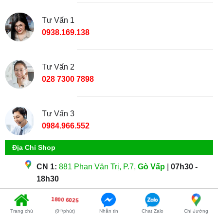
Tư Vấn 1
0938.169.138
Tư Vấn 2
028 7300 7898
Tư Vấn 3
0984.966.552
Địa Chỉ Shop
CN 1:
881 Phan Văn Trị, P.7,
Gò Vấp
|
07h30 -
18h30
CN 2:
304 Tô Ký, Phường Trung Mỹ Tây (Quận 12
1800 6025
Cũ), TPHCM
| 09h - 18h30
Trang chủ
(0₫/phút)
Nhắn tin
Chat Zalo
Chỉ đường