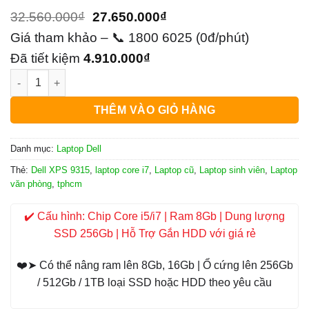
Giá
Giá
32.560.000
₫
27.650.000
₫
gốc
hiện
Giá tham khảo – 📞 1800 6025 (0đ/phút)
là:
tại
Đã tiết kiệm
4.910.000
₫
Laptop Dell XPS 9315 i7 số lượng
32.560.000₫.
là:
27.650.000₫.
THÊM VÀO GIỎ HÀNG
Danh mục:
Laptop Dell
Thẻ:
Dell XPS 9315
,
laptop core i7
,
Laptop cũ
,
Laptop sinh viên
,
Laptop
văn phòng
,
tphcm
✔️ Cấu hình: Chip Core i5/i7 | Ram 8Gb | Dung lượng
SSD 256Gb | Hỗ Trợ Gắn HDD với giá rẻ
❤️➤ Có thể nâng ram lên 8Gb, 16Gb | Ổ cứng lên 256Gb
/ 512Gb / 1TB loại SSD hoặc HDD theo yêu cầu