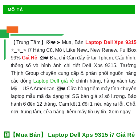
MÔ TẢ
【Trung Tâm】❎❤️➤ Mua, Bán
Laptop Dell Xps 9315
⭐_⭐_⭐ i7 Hàng Cũ, Mới, Like New,. New Renew, FullBox
99%
Giá Rẻ
❎❤️ Địa chỉ Gần đây ở tại Tphcm. Cấu hình,
thông số và hình ảnh chi tiết Dell Xps 9315. Trường
Thịnh Group chuyên cung cấp & phân phối nguồn hàng
các dòng
Laptop Dell giá rẻ
chính hãng, hàng xách tay,
Mỹ – USA American. ❎❤️ Cửa hàng tiệm máy tính chuyên
laptop mẫu mã đa dạng tại SG bán giá sỉ số lượng. Bảo
hành 6 đến 12 tháng. Cam kết 1 đổi 1 nếu xảy ra lỗi. Chỗ,
nơi, trung tâm, cửa hàng, tiệm máy tín uy tín. Xem ngay
1️⃣【Mua Bán】 Laptop Dell Xps 9315 i7 Giá Rẻ