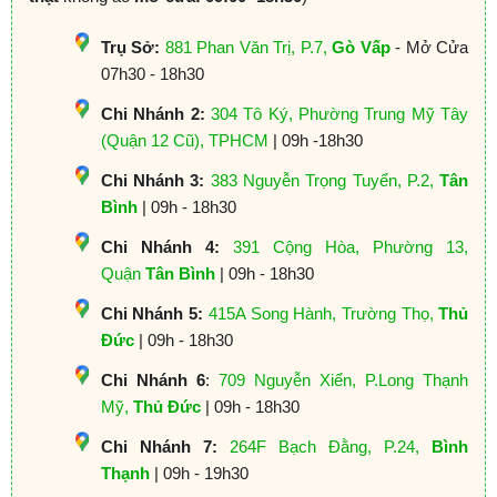
Trụ Sở:
881 Phan Văn Trị, P.7,
Gò Vấp
- Mở Cửa
07h30 - 18h30
Chi Nhánh 2:
304 Tô Ký, Phường Trung Mỹ Tây
(Quận 12 Cũ), TPHCM
| 09h -18h30
Chi Nhánh 3:
383 Nguyễn Trọng Tuyển, P.2,
Tân
Bình
| 09h - 18h30
Chi Nhánh 4:
391 Cộng Hòa, Phường 13,
Quận
Tân Bình
| 09h - 18h30
Chi Nhánh 5:
415A Song Hành, Trường Thọ,
Thủ
Đức
| 09h - 18h30
Chi Nhánh 6
:
709 Nguyễn Xiển, P.Long Thạnh
Mỹ,
Thủ Đức
| 09h - 18h30
Chi Nhánh 7:
264F Bạch Đằng, P.24,
Bình
Thạnh
| 09h - 19h30