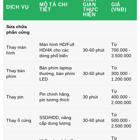
MÔ TẢ CHI
GIAN
GIÁ
DỊCH VỤ
TIẾT
THỰC
(VNĐ)
HIỆN
Sửa chữa
phần cứng
Màn hình HD/Full
Từ
Thay màn
HD/4K cho các
30-60 phút
700.000 -
hình
dòng phổ biến
3.500.000
Bàn phím laptop
Từ
Thay bàn
thường, bàn phím
30-60 phút
300.000 -
phím
LED
1.200.000
Từ
Pin chính hãng,
Thay pin
30 phút
400.000 -
pin tương thích
2.000.000
Từ
SSD/HDD, nâng
Thay ổ cứng
30-60 phút
500.000 -
cấp dung lượng
2.500.000
Từ