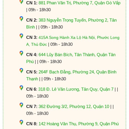
CN 1:
881 Phan Văn Trị, Phường 7, Quận Gò Vấp
| 09h - 18h30
CN 2:
383 Nguyễn Trọng Tuyển, Phường 2, Tân
Bình
| | 09h - 18h30
CN 3:
415A Song Hành Xa Lộ Hà Nội, Phước Long
| 09h - 18h30
A, Thủ Đức
CN 4:
644 Lũy Bán Bích, Tân Thành, Quận Tân
Phú
| | 09h - 18h30
CN 5:
264F Bạch Đằng, Phường 24, Quận Bình
Thạnh
| | 09h - 18h30
CN 6
:
318 Đ. Lê Văn Lương, Tân Quy, Quận 7
| |
09h - 18h30
CN 7:
362 Đường 3/2, Phường 12, Quận 10
| |
09h - 18h30
CN 8:
142 Hoàng Văn Thụ, Phường 9, Quận Phú