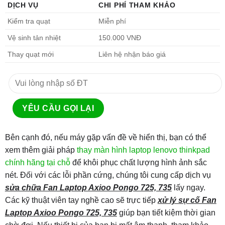
DỊCH VỤ
CHI PHÍ THAM KHẢO
Kiểm tra quạt
Miễn phí
Vệ sinh tản nhiệt
150.000 VNĐ
Thay quạt mới
Liên hệ nhận báo giá
Bên cạnh đó, nếu máy gặp vấn đề về hiển thị, bạn có thể
xem thêm giải pháp
thay màn hình laptop lenovo thinkpad
chính hãng tại chỗ
để khôi phục chất lượng hình ảnh sắc
nét. Đối với các lỗi phần cứng, chúng tôi cung cấp dịch vụ
sửa chữa Fan Laptop Axioo Pongo 725, 735
lấy ngay.
Các kỹ thuật viên tay nghề cao sẽ trực tiếp
xử lý sự cố Fan
Laptop Axioo Pongo 725, 735
giúp bạn tiết kiệm thời gian