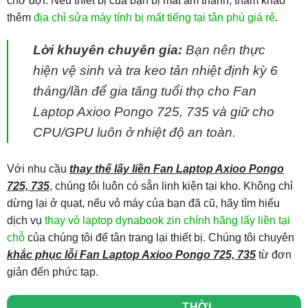
chờ đợi. Nếu thiết bị của bạn bị mất âm thanh, tham khảo
thêm
địa chỉ sửa máy tính bị mất tiếng tại tân phú giá rẻ
.
Lời khuyên chuyên gia:
Bạn nên thực
hiện vệ sinh và tra keo tản nhiệt định kỳ 6
tháng/lần để gia tăng tuổi thọ cho Fan
Laptop Axioo Pongo 725, 735 và giữ cho
CPU/GPU luôn ở nhiệt độ an toàn.
Với nhu cầu
thay thế lấy liền Fan Laptop Axioo Pongo
725, 735
, chúng tôi luôn có sẵn linh kiện tại kho. Không chỉ
dừng lại ở quạt, nếu vỏ máy của bạn đã cũ, hãy tìm hiểu
dịch vụ
thay vỏ laptop dynabook zin chính hãng lấy liền tại
chỗ
của chúng tôi để tân trang lại thiết bị. Chúng tôi chuyên
khắc phục lỗi Fan Laptop Axioo Pongo 725, 735
từ đơn
giản đến phức tạp.
THỜI