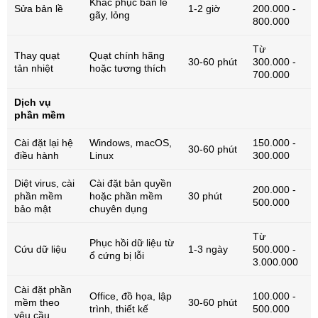
Khắc phục bản lề
Sửa bản lề
1-2 giờ
200.000 -
gãy, lỏng
800.000
Từ
Thay quạt
Quạt chính hãng
30-60 phút
300.000 -
tản nhiệt
hoặc tương thích
700.000
Dịch vụ
phần mềm
Cài đặt lại hệ
Windows, macOS,
150.000 -
30-60 phút
điều hành
Linux
300.000
Diệt virus, cài
Cài đặt bản quyền
200.000 -
phần mềm
hoặc phần mềm
30 phút
500.000
bảo mật
chuyên dụng
Từ
Phục hồi dữ liệu từ
Cứu dữ liệu
1-3 ngày
500.000 -
ổ cứng bị lỗi
3.000.000
Cài đặt phần
Office, đồ họa, lập
100.000 -
mềm theo
30-60 phút
trình, thiết kế
500.000
yêu cầu