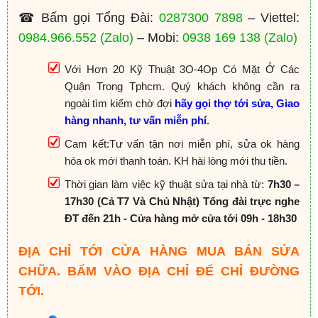
☎ Bấm gọi Tổng Đài:
0287300 7898
– Viettel:
0984.966.552
(Zalo)
– Mobi:
0938 169 138
(Zalo)
Với Hơn 20 Kỹ Thuật 3O-4Op Có Mặt Ở Các
Quận Trong Tphcm. Quý khách không cần ra
ngoài tìm kiếm chờ đợi
hãy gọi thợ tới sửa, Giao
hàng nhanh, tư vấn miễn phí.
Cam kết:Tư vấn tận nơi miễn phí, sửa ok hàng
hóa ok mới thanh toán. KH hài lòng mới thu tiền.
Thời gian làm việc kỹ thuật sửa tại nhà từ:
7h30 –
17h30 (Cả T7 Và Chủ Nhật) Tổng đài trực nghe
ĐT đến 21h - Cửa hàng mở cửa tới 09h - 18h30
ĐỊA CHỈ TỚI CỬA HÀNG MUA BÁN SỬA
CHỮA. BẤM VÀO ĐỊA CHỈ ĐỂ CHỈ ĐƯỜNG
TỚI.