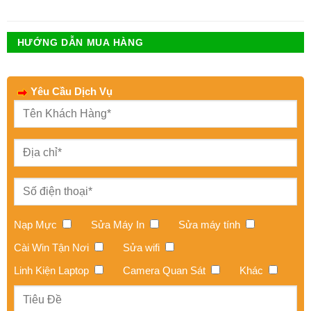
HƯỚNG DẪN MUA HÀNG
Yêu Cầu Dịch Vụ
Nạp Mực
Sửa Máy In
Sửa máy tính
Cài Win Tận Nơi
Sửa wifi
Linh Kiện Laptop
Camera Quan Sát
Khác