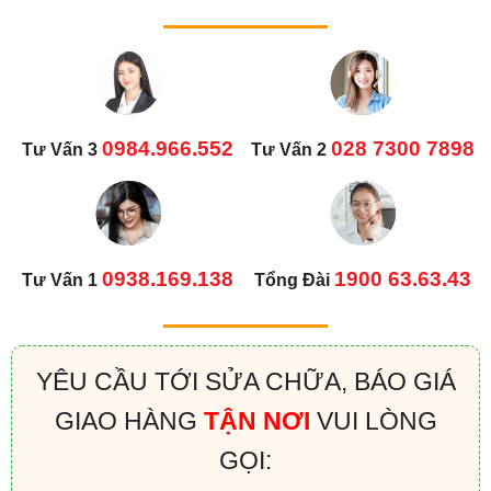
0984.966.552
028 7300 7898
Tư Vấn 3
Tư Vấn 2
0938.169.138
1900 63.63.43
Tư Vấn 1
Tổng Đài
YÊU CẦU TỚI SỬA CHỮA, BÁO GIÁ
GIAO HÀNG
TẬN NƠI
VUI LÒNG
GỌI: