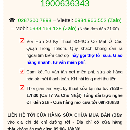
1900636343
☎
0287300 7898
– Viettel:
0984.966.552
(Zalo)
– Mobi:
0938 169 138
(Zalo)
(Nhận đơn đến 21:00)
Với Hơn 20 Kỹ Thuật 3O-4Op Có Mặt Ở Các
Quận Trong Tphcm. Quý khách không cần ra
ngoài tìm kiếm chờ đợi
hãy gọi thợ tới sửa, Giao
hàng nhanh, tư vấn miễn phí.
Cam kết:Tư vấn tận nơi miễn phí, sửa ok hàng
hóa ok mới thanh toán. KH hài lòng mới thu tiền.
Thời gian làm việc kỹ thuật sửa tại nhà từ:
7h30 –
17h30 (Cả T7 Và Chủ Nhật) Tổng đài trực nghe
ĐT đến 21h - Cửa hàng mở cửa tới 09h-18h30
LIÊN HỆ TỚI CỬA HÀNG SỬA CHỮA MUA BÁN
(Bấm
vào địa chỉ để chỉ đường tới - Địa chỉ
có cửa hàng
thật
không ảo
mở cửa: 09:00- 18h30
)