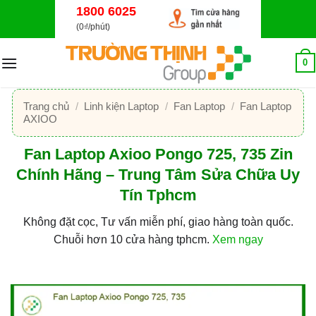
Bỏ
1800 6025
qua
(0₫/phút)
nội
dung
0
Trang chủ
/
Linh kiện Laptop
/
Fan Laptop
/
Fan Laptop
AXIOO
Fan Laptop Axioo Pongo 725, 735 Zin
Chính Hãng – Trung Tâm Sửa Chữa Uy
Tín Tphcm
Không đặt cọc, Tư vấn miễn phí, giao hàng toàn quốc.
Chuỗi hơn 10 cửa hàng tphcm.
Xem ngay