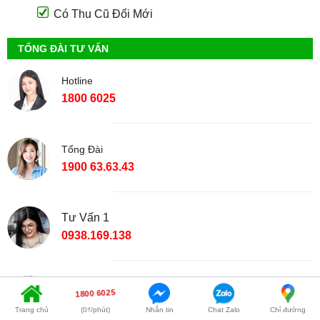
Có Thu Cũ Đổi Mới
TỔNG ĐÀI TƯ VẤN
Hotline
1800 6025
Tổng Đài
1900 63.63.43
Tư Vấn 1
0938.169.138
Tư Vấn 2
1800 6025
028 7300 7898
Trang chủ
(0₫/phút)
Nhắn tin
Chat Zalo
Chỉ đường