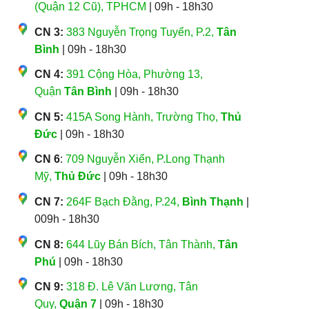
(Quận 12 Cũ), TPHCM
| 09h - 18h30
CN 3:
383 Nguyễn Trọng Tuyển, P.2,
Tân
Bình
| 09h - 18h30
CN 4:
391 Cộng Hòa, Phường 13,
Quận
Tân Bình
| 09h - 18h30
CN 5:
415A Song Hành, Trường Thọ,
Thủ
Đức
| 09h - 18h30
CN 6
:
709 Nguyễn Xiển, P.Long Thạnh
Mỹ,
Thủ Đức
| 09h - 18h30
CN 7:
264F Bạch Đằng, P.24,
Bình Thạnh
|
009h - 18h30
CN 8:
644 Lũy Bán Bích, Tân Thành,
Tân
Phú
| 09h - 18h30
CN 9:
318 Đ. Lê Văn Lương, Tân
Quy,
Quận 7
| 09h - 18h30