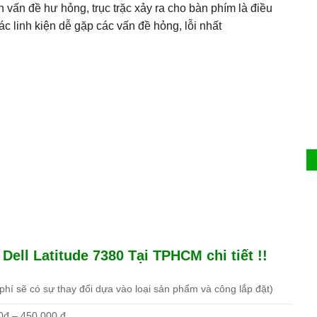
 vấn đề hư hỏng, trục trặc xảy ra cho bàn phím là điều
ác linh kiện dễ gặp các vấn đề hỏng, lỗi nhất
ell Latitude 7380 Tại TPHCM chi tiết !!
phí sẽ có sự thay đổi dựa vào loại sản phẩm và công lắp đặt)
0đ – 450.000 đ