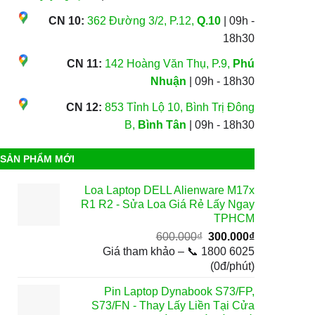
CN 10:
362 Đường 3/2, P.12,
Q.10
| 09h -
18h30
CN 11:
142 Hoàng Văn Thụ, P.9,
Phú
Nhuận
| 09h - 18h30
CN 12:
853 Tỉnh Lộ 10, Bình Trị Đông
B,
Bình Tân
| 09h - 18h30
SẢN PHẨM MỚI
Loa Laptop DELL Alienware M17x
R1 R2 - Sửa Loa Giá Rẻ Lấy Ngay
TPHCM
Giá
Giá
600.000
₫
300.000
₫
gốc
hiện
Giá tham khảo – 📞 1800 6025
là:
tại
(0đ/phút)
600.000₫.
là:
Pin Laptop Dynabook S73/FP,
300.000₫.
S73/FN - Thay Lấy Liền Tại Cửa