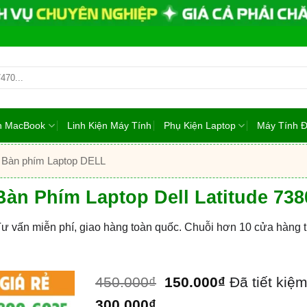
ện MacBook
Linh Kiện Máy Tính
Phụ Kiện Laptop
Máy Tính 
Bàn phím Laptop DELL
Bàn Phím Laptop Dell Latitude 738
Tư vấn miễn phí, giao hàng toàn quốc. Chuỗi hơn 10 cửa hàng
450.000
₫
150.000
₫
Đã tiết kiệ
300.000
₫