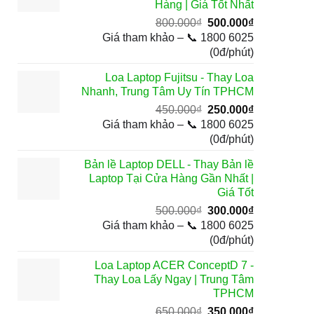
Hàng | Giá Tốt Nhất
Giá
Giá
800.000
₫
500.000
₫
gốc
hiện
Giá tham khảo – 📞 1800 6025
là:
tại
(0đ/phút)
800.000₫.
là:
Loa Laptop Fujitsu - Thay Loa
500.000₫.
Nhanh, Trung Tâm Uy Tín TPHCM
Giá
Giá
450.000
₫
250.000
₫
gốc
hiện
Giá tham khảo – 📞 1800 6025
là:
tại
(0đ/phút)
450.000₫.
là:
Bản lề Laptop DELL - Thay Bản lề
250.000₫.
Laptop Tại Cửa Hàng Gần Nhất |
Giá Tốt
Giá
Giá
500.000
₫
300.000
₫
gốc
hiện
Giá tham khảo – 📞 1800 6025
là:
tại
(0đ/phút)
500.000₫.
là:
Loa Laptop ACER ConceptD 7 -
300.000₫.
Thay Loa Lấy Ngay | Trung Tâm
TPHCM
Giá
Giá
650.000
₫
350.000
₫