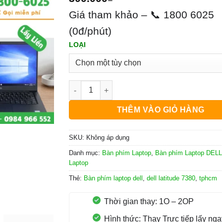
Giá tham khảo – 📞 1800 6025
(0đ/phút)
LOẠI
Bàn Phím Laptop Dell Latitude 7380 số lượn
THÊM VÀO GIỎ HÀNG
SKU:
Không áp dụng
Danh mục:
Bàn phím Laptop
,
Bàn phím Laptop DELL
Laptop
Thẻ:
Bàn phím laptop dell
,
dell latitude 7380
,
tphcm
Thời gian thay: 1O – 2OP
Hình thức: Thay Trực tiếp lấy nga