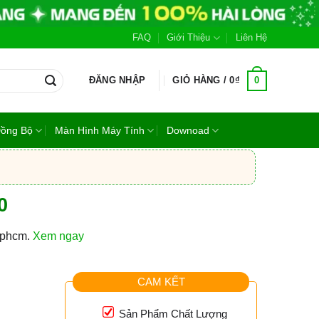
FAQ
Giới Thiệu
Liên Hệ
0
ĐĂNG NHẬP
GIỎ HÀNG /
0
₫
Đồng Bộ
Màn Hình Máy Tính
Downoad
0
 tphcm.
Xem ngay
CAM KẾT
m
Sản Phẩm Chất Lượng