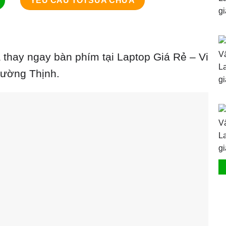
YÊU CẦU TỚI SỬA CHỮA
 thay ngay bàn phím tại Laptop Giá Rẻ – Vi
rường Thịnh.