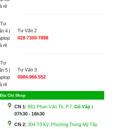
Tư Vấn 2
028 7300 7898
Tư Vấn 3
0984.966.552
Địa Chỉ Shop
CN 1:
881 Phan Văn Trị, P.7,
Gò Vấp
|
07h30 - 18h30
CN 2:
304 Tô Ký, Phường Trung Mỹ Tây