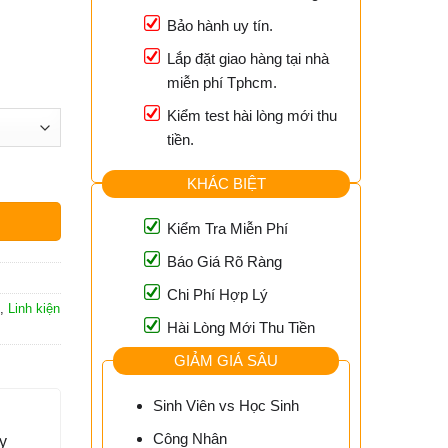
Bảo hành uy tín.
Lắp đặt giao hàng tại nhà
miễn phí Tphcm.
Kiểm test hài lòng mới thu
tiền.
g
KHÁC BIỆT
Kiểm Tra Miễn Phí
Báo Giá Rõ Ràng
Chi Phí Hợp Lý
,
Linh kiện
Hài Lòng Mới Thu Tiền
GIẢM GIÁ SÂU
Sinh Viên vs Học Sinh
Công Nhân
y