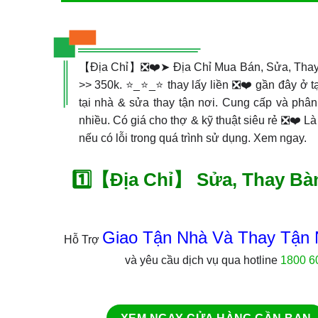
【Địa Chỉ】❎❤️➤ Địa Chỉ Mua Bán, Sửa, Tha
>> 350k. ⭐_⭐_⭐ thay lấy liền ❎❤️ gần đây ở t
tại nhà & sửa thay tận nơi. Cung cấp và phân
nhiều. Có giá cho thợ & kỹ thuật siêu rẻ ❎❤️ Là
nếu có lỗi trong quá trình sử dụng. Xem ngay.
1️⃣【Địa Chỉ】 Sửa, Thay Bàn
Giao Tận Nhà Và Thay Tận 
Hỗ Trợ
và yêu cầu dịch vụ qua hotline
1800 6