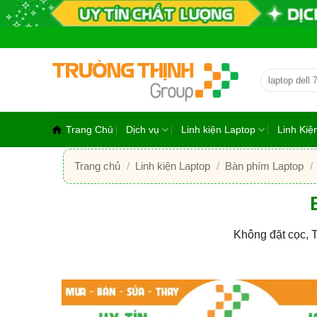
Bỏ
qua
nội
dung
Tìm
kiếm:
Trang Chủ
Dịch vụ
Linh kiện Laptop
Linh Ki
Trang chủ
/
Linh kiện Laptop
/
Bàn phím Laptop
/
Không đặt cọc, 