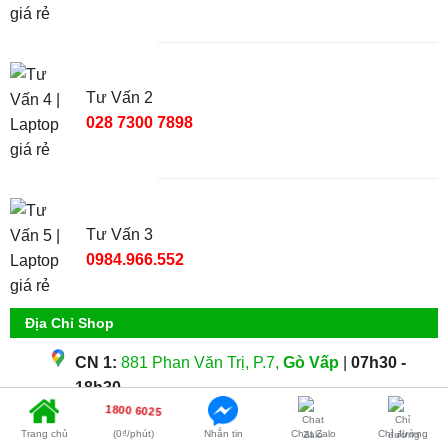
Tư Vấn 2
028 7300 7898
Tư Vấn 3
0984.966.552
Địa Chỉ Shop
CN 1:
881 Phan Văn Trị, P.7,
Gò Vấp
|
07h30 -
18h30
1800 6025
CN 2:
304 Tô Ký, Phường Trung Mỹ Tây (Quận 12
Trang chủ
(0₫/phút)
Nhắn tin
Chat Zalo
Chỉ đường