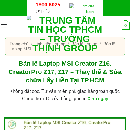
Bỏ
1800 6025
qua
(0₫/phút)
nội
dung
0
Trang chủ
/
Linh kiện Laptop
/
Bản lề Laptop
/
Bản lề
Laptop MSI
Bản lề Laptop MSI Creator Z16,
CreatorPro Z17, Z17 – Thay thế & Sửa
chữa Lấy Liền Tại TP.HCM
Không đặt cọc, Tư vấn miễn phí, giao hàng toàn quốc.
Chuỗi hơn 10 cửa hàng tphcm.
Xem ngay