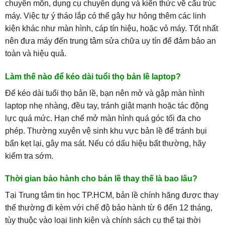
chuyên môn, dụng cụ chuyên dụng và kiến thức về cấu trúc
máy. Việc tự ý tháo lắp có thể gây hư hỏng thêm các linh
kiện khác như màn hình, cáp tín hiệu, hoặc vỏ máy. Tốt nhất
nên đưa máy đến trung tâm sửa chữa uy tín để đảm bảo an
toàn và hiệu quả.
Làm thế nào để kéo dài tuổi thọ bản lề laptop?
Để kéo dài tuổi thọ bản lề, bạn nên mở và gập màn hình
laptop nhẹ nhàng, đều tay, tránh giật mạnh hoặc tác động
lực quá mức. Hạn chế mở màn hình quá góc tối đa cho
phép. Thường xuyên vệ sinh khu vực bản lề để tránh bụi
bẩn kẹt lại, gây ma sát. Nếu có dấu hiệu bất thường, hãy
kiểm tra sớm.
Thời gian bảo hành cho bản lề thay thế là bao lâu?
Tại Trung tâm tin học TP.HCM, bản lề chính hãng được thay
thế thường đi kèm với chế độ bảo hành từ 6 đến 12 tháng,
tùy thuộc vào loại linh kiện và chính sách cụ thể tại thời