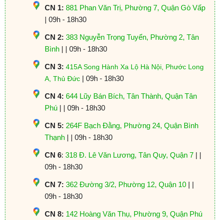
CN 1:
881 Phan Văn Trị, Phường 7, Quận Gò Vấp
| 09h - 18h30
CN 2:
383 Nguyễn Trọng Tuyển, Phường 2, Tân
Bình
| | 09h - 18h30
CN 3:
415A Song Hành Xa Lộ Hà Nội, Phước Long
| 09h - 18h30
A, Thủ Đức
CN 4:
644 Lũy Bán Bích, Tân Thành, Quận Tân
Phú
| | 09h - 18h30
CN 5:
264F Bạch Đằng, Phường 24, Quận Bình
Thạnh
| | 09h - 18h30
CN 6
:
318 Đ. Lê Văn Lương, Tân Quy, Quận 7
| |
09h - 18h30
CN 7:
362 Đường 3/2, Phường 12, Quận 10
| |
09h - 18h30
CN 8:
142 Hoàng Văn Thụ, Phường 9, Quận Phú