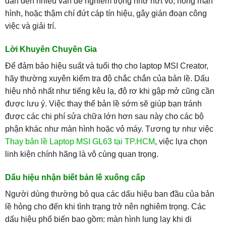
dẫn đến nhiều vấn đề nghiêm trọng như nứt vỏ, hỏng màn
hình, hoặc thậm chí đứt cáp tín hiệu, gây gián đoạn công
việc và giải trí.
Lời Khuyên Chuyên Gia
Để đảm bảo hiệu suất và tuổi thọ cho laptop MSI Creator,
hãy thường xuyên kiểm tra độ chắc chắn của bản lề. Dấu
hiệu nhỏ nhất như tiếng kêu lạ, độ rơ khi gập mở cũng cần
được lưu ý. Việc thay thế bản lề sớm sẽ giúp bạn tránh
được các chi phí sửa chữa lớn hơn sau này cho các bộ
phận khác như màn hình hoặc vỏ máy. Tương tự như việc
Thay bản lề Laptop MSI GL63 tại TP.HCM
, việc lựa chọn
linh kiện chính hãng là vô cùng quan trọng.
Dấu hiệu nhận biết bản lề xuống cấp
Người dùng thường bỏ qua các dấu hiệu ban đầu của bản
lề hỏng cho đến khi tình trạng trở nên nghiêm trọng. Các
dấu hiệu phổ biến bao gồm: màn hình lung lay khi di