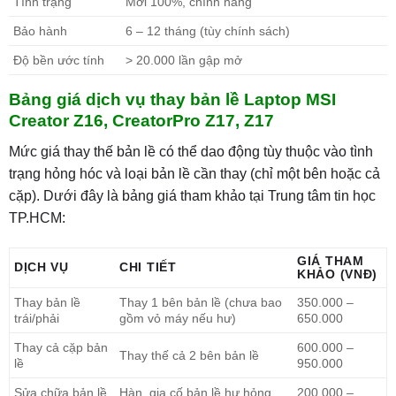
Tình trạng
Mới 100%, chính hãng
Bảo hành
6 – 12 tháng (tùy chính sách)
Độ bền ước tính
> 20.000 lần gập mở
Bảng giá dịch vụ thay bản lề Laptop MSI
Creator Z16, CreatorPro Z17, Z17
Mức giá thay thế bản lề có thể dao động tùy thuộc vào tình
trạng hỏng hóc và loại bản lề cần thay (chỉ một bên hoặc cả
cặp). Dưới đây là bảng giá tham khảo tại Trung tâm tin học
TP.HCM:
GIÁ THAM
DỊCH VỤ
CHI TIẾT
KHẢO (VNĐ)
Thay bản lề
Thay 1 bên bản lề (chưa bao
350.000 –
trái/phải
gồm vỏ máy nếu hư)
650.000
Thay cả cặp bản
600.000 –
Thay thế cả 2 bên bản lề
lề
950.000
Sửa chữa bản lề
Hàn, gia cố bản lề hư hỏng
200.000 –