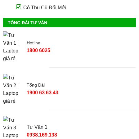
Có Thu Cũ Đổi Mới
TỔNG ĐÀI TƯ VẤN
Hotline
1800 6025
Tổng Đài
1900 63.63.43
Tư Vấn 1
0938.169.138