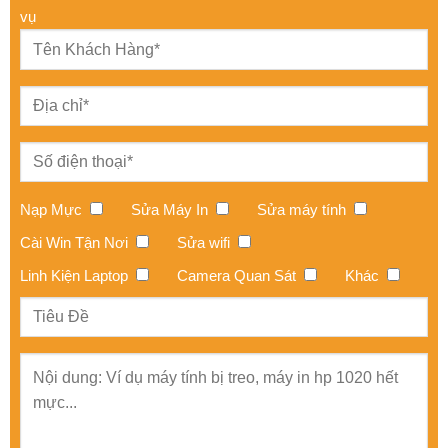
Nạp Mực
Sửa Máy In
Sửa máy tính
Cài Win Tận Nơi
Sửa wifi
Linh Kiện Laptop
Camera Quan Sát
Khác