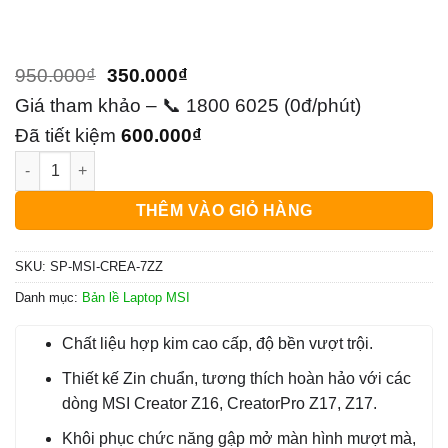
Giá
Giá
950.000
₫
350.000
₫
gốc
hiện
Giá tham khảo – 📞 1800 6025 (0đ/phút)
là:
tại
Đã tiết kiệm
600.000
₫
Bản lề Laptop MSI Creator Z16, CreatorPro Z17, Z17 - Thay th
950.000₫.
là:
350.000₫.
THÊM VÀO GIỎ HÀNG
SKU:
SP-MSI-CREA-7ZZ
Danh mục:
Bản lề Laptop MSI
Chất liệu hợp kim cao cấp, độ bền vượt trội.
Thiết kế Zin chuẩn, tương thích hoàn hảo với các
dòng MSI Creator Z16, CreatorPro Z17, Z17.
Khôi phục chức năng gập mở màn hình mượt mà,