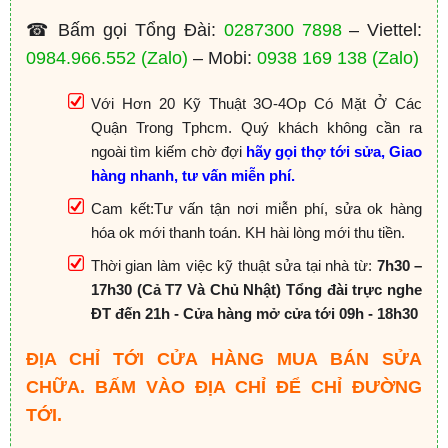
☎ Bấm gọi Tổng Đài:
0287300 7898
– Viettel:
0984.966.552
(Zalo)
– Mobi:
0938 169 138
(Zalo)
Với Hơn 20 Kỹ Thuật 3O-4Op Có Mặt Ở Các
Quận Trong Tphcm. Quý khách không cần ra
ngoài tìm kiếm chờ đợi
hãy gọi thợ tới sửa, Giao
hàng nhanh, tư vấn miễn phí.
Cam kết:Tư vấn tận nơi miễn phí, sửa ok hàng
hóa ok mới thanh toán. KH hài lòng mới thu tiền.
Thời gian làm việc kỹ thuật sửa tại nhà từ:
7h30 –
17h30 (Cả T7 Và Chủ Nhật) Tổng đài trực nghe
ĐT đến 21h - Cửa hàng mở cửa tới 09h - 18h30
ĐỊA CHỈ TỚI CỬA HÀNG MUA BÁN SỬA
CHỮA. BẤM VÀO ĐỊA CHỈ ĐỂ CHỈ ĐƯỜNG
TỚI.