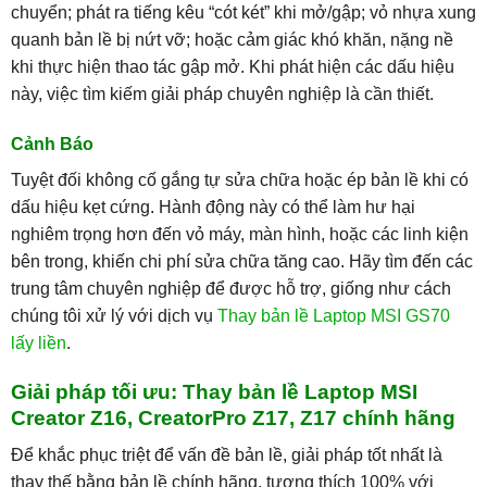
chuyển; phát ra tiếng kêu “cót két” khi mở/gập; vỏ nhựa xung
quanh bản lề bị nứt vỡ; hoặc cảm giác khó khăn, nặng nề
khi thực hiện thao tác gập mở. Khi phát hiện các dấu hiệu
này, việc tìm kiếm giải pháp chuyên nghiệp là cần thiết.
Cảnh Báo
Tuyệt đối không cố gắng tự sửa chữa hoặc ép bản lề khi có
dấu hiệu kẹt cứng. Hành động này có thể làm hư hại
nghiêm trọng hơn đến vỏ máy, màn hình, hoặc các linh kiện
bên trong, khiến chi phí sửa chữa tăng cao. Hãy tìm đến các
trung tâm chuyên nghiệp để được hỗ trợ, giống như cách
chúng tôi xử lý với dịch vụ
Thay bản lề Laptop MSI GS70
lấy liền
.
Giải pháp tối ưu: Thay bản lề Laptop MSI
Creator Z16, CreatorPro Z17, Z17 chính hãng
Để khắc phục triệt để vấn đề bản lề, giải pháp tốt nhất là
thay thế bằng bản lề chính hãng, tương thích 100% với