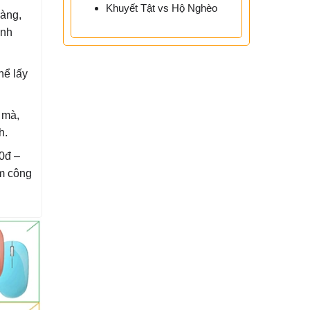
Khuyết Tật vs Hộ Nghèo
ràng,
inh
hể lấy
 mà,
h.
0đ –
ồm công