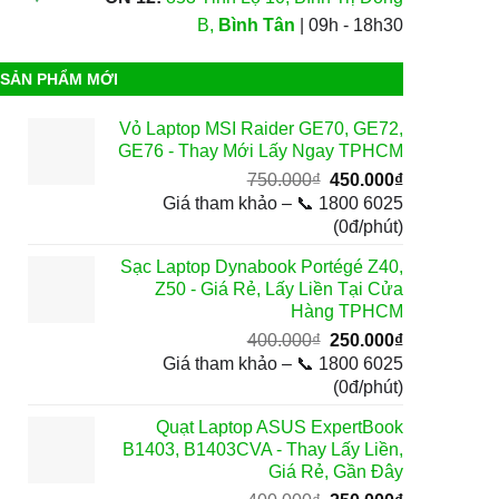
B,
Bình Tân
| 09h - 18h30
SẢN PHẨM MỚI
Vỏ Laptop MSI Raider GE70, GE72,
GE76 - Thay Mới Lấy Ngay TPHCM
Giá
Giá
750.000
₫
450.000
₫
gốc
hiện
Giá tham khảo – 📞 1800 6025
là:
tại
(0đ/phút)
750.000₫.
là:
Sạc Laptop Dynabook Portégé Z40,
450.000₫.
Z50 - Giá Rẻ, Lấy Liền Tại Cửa
Hàng TPHCM
Giá
Giá
400.000
₫
250.000
₫
gốc
hiện
Giá tham khảo – 📞 1800 6025
là:
tại
(0đ/phút)
400.000₫.
là:
Quạt Laptop ASUS ExpertBook
250.000₫.
B1403, B1403CVA - Thay Lấy Liền,
Giá Rẻ, Gần Đây