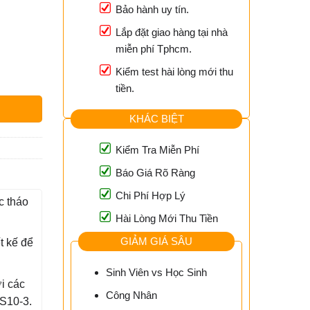
Bảo hành uy tín.
Lắp đặt giao hàng tại nhà
miễn phí Tphcm.
Kiểm test hài lòng mới thu
 Trung Tâm Sửa Chữa Uy Tín số lượng
tiền.
KHÁC BIỆT
Kiểm Tra Miễn Phí
Báo Giá Rõ Ràng
Chi Phí Hợp Lý
c tháo
Hài Lòng Mới Thu Tiền
GIẢM GIÁ SÂU
t kế để
Sinh Viên vs Học Sinh
i các
Công Nhân
 S10-3.