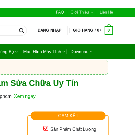
FAQ
Giới Thiệu
Liên Hệ
0
ĐĂNG NHẬP
GIỎ HÀNG /
0
₫
Đồng Bộ
Màn Hình Máy Tính
Downoad
Tâm Sửa Chữa Uy Tín
 tphcm.
Xem ngay
CAM KẾT
Sản Phẩm Chất Lượng