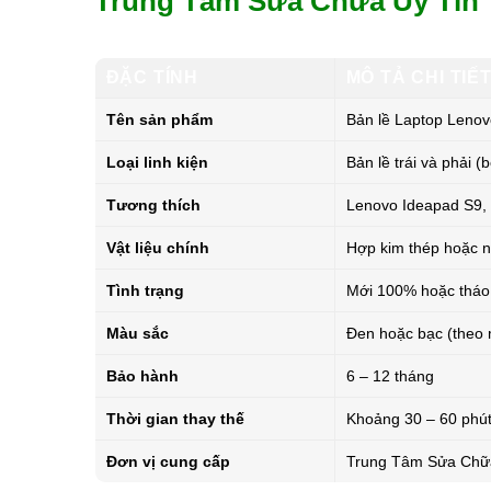
Trung Tâm Sửa Chữa Uy Tín
ĐẶC TÍNH
MÔ TẢ CHI TIẾ
Tên sản phẩm
Bản lề Laptop Lenov
Loại linh kiện
Bản lề trái và phải (b
Tương thích
Lenovo Ideapad S9, 
Vật liệu chính
Hợp kim thép hoặc 
Tình trạng
Mới 100% hoặc tháo 
Màu sắc
Đen hoặc bạc (theo
Bảo hành
6 – 12 tháng
Thời gian thay thế
Khoảng 30 – 60 phút 
Đơn vị cung cấp
Trung Tâm Sửa Chữ