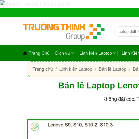
Bỏ
qua
nội
dung
Tìm
kiếm:
Trang Chủ
Dịch vụ
Linh kiện Laptop
Linh Ki
Trang chủ
/
Linh kiện Laptop
/
Bản lề Laptop
/
Bả
Bản lề Laptop Leno
Không đặt cọc, 