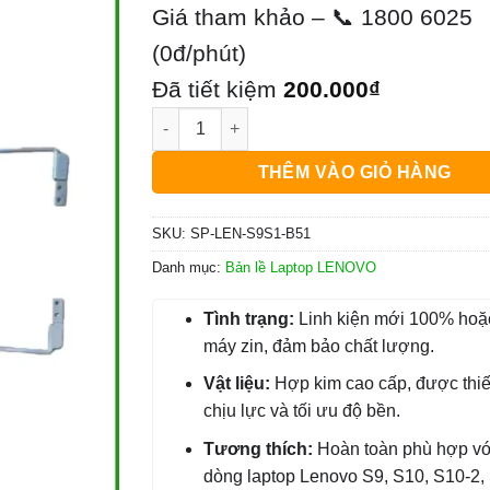
gốc
hiện
Giá tham khảo – 📞 1800 6025
là:
tại
(0đ/phút)
500.000₫.
là:
Đã tiết kiệm
200.000
₫
Bản lề Laptop Lenovo S10 - Thay Lấy Ngay |
300.000₫.
THÊM VÀO GIỎ HÀNG
SKU:
SP-LEN-S9S1-B51
Danh mục:
Bản lề Laptop LENOVO
Tình trạng:
Linh kiện mới 100% hoặ
máy zin, đảm bảo chất lượng.
Vật liệu:
Hợp kim cao cấp, được thiế
chịu lực và tối ưu độ bền.
Tương thích:
Hoàn toàn phù hợp vớ
dòng laptop Lenovo S9, S10, S10-2,