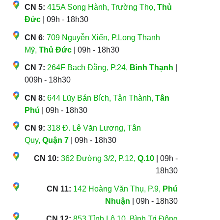
CN 5:
415A Song Hành, Trường Thọ,
Thủ
Đức
| 09h - 18h30
CN 6
:
709 Nguyễn Xiển, P.Long Thạnh
Mỹ,
Thủ Đức
| 09h - 18h30
CN 7:
264F Bạch Đằng, P.24,
Bình Thạnh
|
009h - 18h30
CN 8:
644 Lũy Bán Bích, Tân Thành,
Tân
Phú
| 09h - 18h30
CN 9:
318 Đ. Lê Văn Lương, Tân
Quy,
Quận 7
| 09h - 18h30
CN 10:
362 Đường 3/2, P.12,
Q.10
| 09h -
18h30
CN 11:
142 Hoàng Văn Thụ, P.9,
Phú
Nhuận
| 09h - 18h30
CN 12:
853 Tỉnh Lộ 10, Bình Trị Đông