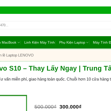
ện MacBook
Linh Kiện Máy Tính
Phụ Kiện Laptop
Máy Tính 
n lề Laptop LENOVO
vo S10 – Thay Lấy Ngay | Trung 
Tư vấn miễn phí, giao hàng toàn quốc. Chuỗi hơn 10 cửa hàng
Giá
Giá
500.000
₫
300.000
₫