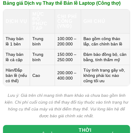
Bảng giá Dịch vụ Thay thế Bản lề Laptop (Công thợ)
MỨC
CHI PHÍ
ĐỘ
DỊCH VỤ
CÔNG
GHI CHÚ
PHỨC
(VNĐ)
TẠP
Thay bản
Trung
100.000 –
Bao gồm công tháo
lề 1 bên
bình
200.000
lắp, căn chỉnh bản lề
Thay bản
Trung
150.000 –
Đảm bảo đồng bộ, cân
lề cả cặp
bình
250.000
bằng, tính thẩm mỹ
Hàn/Đắp
Tùy tình trạng gãy vỡ,
200.000 –
bản lề (nếu
Cao
không phải lúc nào
400.000
có thể)
cũng tối ưu
Lưu ý: Giá trên chỉ mang tính tham khảo và chưa bao gồm linh
kiện. Chi phí cuối cùng có thể thay đổi tùy thuộc vào tình trạng hư
hỏng cụ thể của máy và thời điểm thay thế. Vui lòng liên hệ để
được báo giá chính xác nhất.
THỜI