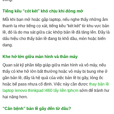
Tiếng kêu “cót két” khó chịu khi đóng mở
Mỗi khi bạn mở hoặc gập laptop, nếu nghe thấy những âm
thanh lạ như tiếng cọ xát, tiếng kêu “két két” từ khu vực bản
lề, đó là do ma sát giữa các khớp bản lề đã tăng lên. Đây là
dấu hiệu cho thấy bản lề đang bị khô dầu, mòn hoặc biến
dạng.
Khe hở lớn giữa màn hình và thân máy
Quan sát kỹ phần tiếp giáp giữa màn hình và vỏ máy, nếu
thấy có khe hở lớn bất thường hoặc vỏ máy bị bung nhẹ ở
gần bản lề, đây là hệ quả của việc bản lề bị gãy, lỏng ốc
hoặc bể pass nhựa cố định. Việc này cần được
thay bản lề
laptop lenovo thinkpad l460 lấy liền tphcm
sớm để tránh hư
hại nặng hơn.
“Căn bệnh” bản lề gãy đến từ đâu?