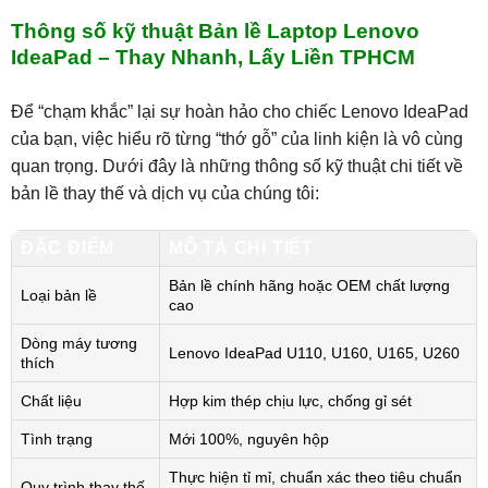
Thông số kỹ thuật Bản lề Laptop Lenovo
IdeaPad – Thay Nhanh, Lấy Liền TPHCM
Để “chạm khắc” lại sự hoàn hảo cho chiếc Lenovo IdeaPad
của bạn, việc hiểu rõ từng “thớ gỗ” của linh kiện là vô cùng
quan trọng. Dưới đây là những thông số kỹ thuật chi tiết về
bản lề thay thế và dịch vụ của chúng tôi:
ĐẶC ĐIỂM
MÔ TẢ CHI TIẾT
Bản lề chính hãng hoặc OEM chất lượng
Loại bản lề
cao
Dòng máy tương
Lenovo IdeaPad U110, U160, U165, U260
thích
Chất liệu
Hợp kim thép chịu lực, chống gỉ sét
Tình trạng
Mới 100%, nguyên hộp
Thực hiện tỉ mỉ, chuẩn xác theo tiêu chuẩn
Quy trình thay thế