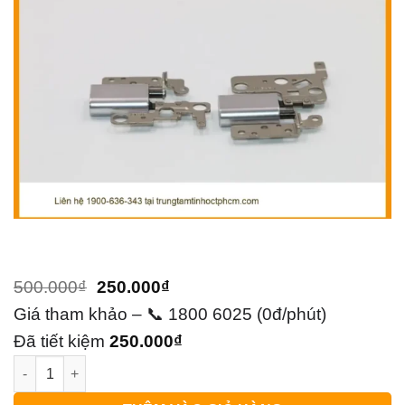
Giá
Giá
500.000
₫
250.000
₫
gốc
hiện
Giá tham khảo – 📞 1800 6025 (0đ/phút)
là:
tại
Đã tiết kiệm
250.000
₫
Bản lề Laptop Lenovo IdeaPad - Thay Nhanh, Lấy Liền TPHCM
500.000₫.
là:
250.000₫.