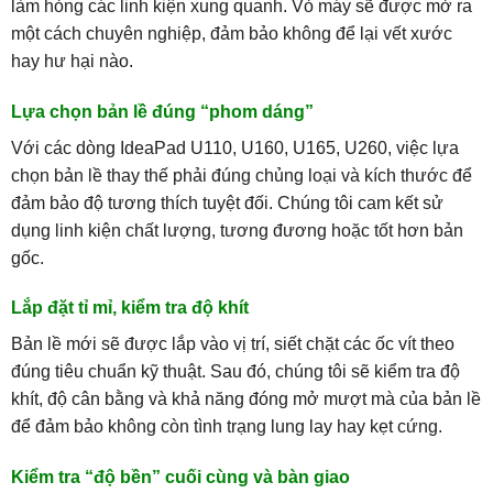
làm hỏng các linh kiện xung quanh. Vỏ máy sẽ được mở ra
một cách chuyên nghiệp, đảm bảo không để lại vết xước
hay hư hại nào.
Lựa chọn bản lề đúng “phom dáng”
Với các dòng IdeaPad U110, U160, U165, U260, việc lựa
chọn bản lề thay thế phải đúng chủng loại và kích thước để
đảm bảo độ tương thích tuyệt đối. Chúng tôi cam kết sử
dụng linh kiện chất lượng, tương đương hoặc tốt hơn bản
gốc.
Lắp đặt tỉ mỉ, kiểm tra độ khít
Bản lề mới sẽ được lắp vào vị trí, siết chặt các ốc vít theo
đúng tiêu chuẩn kỹ thuật. Sau đó, chúng tôi sẽ kiểm tra độ
khít, độ cân bằng và khả năng đóng mở mượt mà của bản lề
để đảm bảo không còn tình trạng lung lay hay kẹt cứng.
Kiểm tra “độ bền” cuối cùng và bàn giao