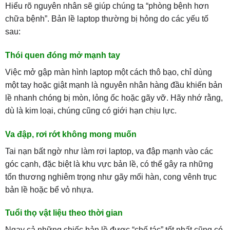
Hiểu rõ nguyên nhân sẽ giúp chúng ta “phòng bệnh hơn
chữa bệnh”. Bản lề laptop thường bị hỏng do các yếu tố
sau:
Thói quen đóng mở mạnh tay
Việc mở gập màn hình laptop một cách thô bạo, chỉ dùng
một tay hoặc giật mạnh là nguyên nhân hàng đầu khiến bản
lề nhanh chóng bị mòn, lỏng ốc hoặc gãy vỡ. Hãy nhớ rằng,
dù là kim loại, chúng cũng có giới hạn chịu lực.
Va đập, rơi rớt không mong muốn
Tai nạn bất ngờ như làm rơi laptop, va đập mạnh vào các
góc cạnh, đặc biệt là khu vực bản lề, có thể gây ra những
tổn thương nghiêm trọng như gãy mối hàn, cong vênh trục
bản lề hoặc bể vỏ nhựa.
Tuổi thọ vật liệu theo thời gian
Ngay cả những chiếc bản lề được “chế tác” tốt nhất cũng có