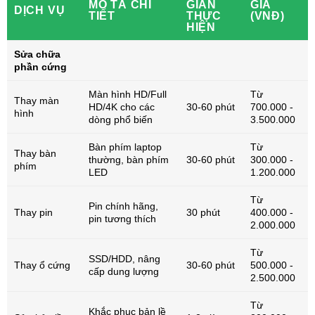
MÔ TẢ CHI
GIAN
GIÁ
DỊCH VỤ
TIẾT
THỰC
(VNĐ)
HIỆN
Sửa chữa
phần cứng
Màn hình HD/Full
Từ
Thay màn
HD/4K cho các
30-60 phút
700.000 -
hình
dòng phổ biến
3.500.000
Bàn phím laptop
Từ
Thay bàn
thường, bàn phím
30-60 phút
300.000 -
phím
LED
1.200.000
Từ
Pin chính hãng,
Thay pin
30 phút
400.000 -
pin tương thích
2.000.000
Từ
SSD/HDD, nâng
Thay ổ cứng
30-60 phút
500.000 -
cấp dung lượng
2.500.000
Từ
Khắc phục bản lề