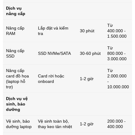
Dịch vụ
nâng cấp
Từ
Nâng cấp
Lắp đặt và kiểm
30 phút
400.000 -
RAM
tra
1.500.000
Từ
Nâng cấp
SSD NVMe/SATA
30-60 phút
800.000 -
SSD
3.000.000
Nâng cấp
Từ
card đồ họa
Card rời hoặc
2.000.000
1-2 giờ
(laptop hỗ
onboard
-
trợ)
10.000.000
Dịch vụ vệ
sinh, bảo
dưỡng
Vệ sinh, bảo
Vệ sinh toàn bộ,
200.000 -
1-2 giờ
dưỡng laptop
thay keo tản nhiệt
400.000