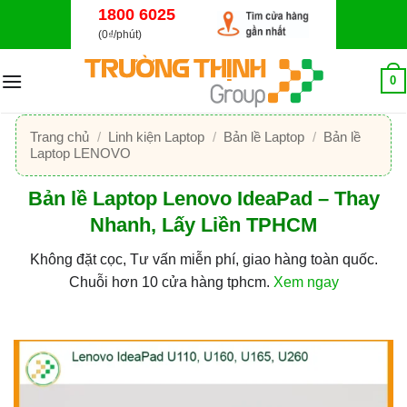
Bỏ
1800 6025
qua
(0₫/phút)
nội
dung
0
Trang chủ
/
Linh kiện Laptop
/
Bản lề Laptop
/
Bản lề
Laptop LENOVO
Bản lề Laptop Lenovo IdeaPad – Thay
Nhanh, Lấy Liền TPHCM
Không đặt cọc, Tư vấn miễn phí, giao hàng toàn quốc.
Chuỗi hơn 10 cửa hàng tphcm.
Xem ngay