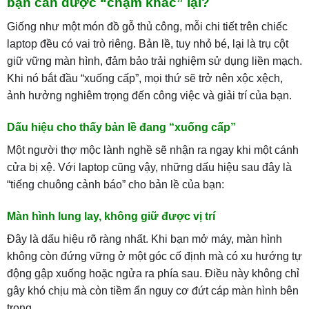
bạn cần được “chạm khắc” lại?
Giống như một món đồ gỗ thủ công, mỗi chi tiết trên chiếc
laptop đều có vai trò riêng. Bản lề, tuy nhỏ bé, lại là trụ cột
giữ vững màn hình, đảm bảo trải nghiệm sử dụng liền mạch.
Khi nó bắt đầu “xuống cấp”, mọi thứ sẽ trở nên xộc xệch,
ảnh hưởng nghiêm trọng đến công việc và giải trí của bạn.
Dấu hiệu cho thấy bản lề đang “xuống cấp”
Một người thợ mộc lành nghề sẽ nhận ra ngay khi một cánh
cửa bị xệ. Với laptop cũng vậy, những dấu hiệu sau đây là
“tiếng chuông cảnh báo” cho bản lề của bạn:
Màn hình lung lay, không giữ được vị trí
Đây là dấu hiệu rõ ràng nhất. Khi bạn mở máy, màn hình
không còn đứng vững ở một góc cố định mà có xu hướng tự
động gập xuống hoặc ngửa ra phía sau. Điều này không chỉ
gây khó chịu mà còn tiềm ẩn nguy cơ đứt cáp màn hình bên
trong.