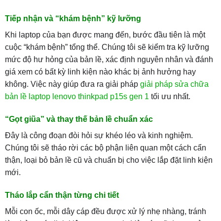
Tiếp nhận và “khám bệnh” kỹ lưỡng
Khi laptop của bạn được mang đến, bước đầu tiên là một
cuộc “khám bệnh” tổng thể. Chúng tôi sẽ kiểm tra kỹ lưỡng
mức độ hư hỏng của bản lề, xác định nguyên nhân và đánh
giá xem có bất kỳ linh kiện nào khác bị ảnh hưởng hay
không. Việc này giúp đưa ra giải pháp
giải pháp sửa chữa
bản lề laptop lenovo thinkpad p15s gen 1
tối ưu nhất.
“Gọt giũa” và thay thế bản lề chuẩn xác
Đây là công đoạn đòi hỏi sự khéo léo và kinh nghiệm.
Chúng tôi sẽ tháo rời các bộ phận liên quan một cách cẩn
thận, loại bỏ bản lề cũ và chuẩn bị cho việc lắp đặt linh kiện
mới.
Tháo lắp cẩn thận từng chi tiết
Mỗi con ốc, mỗi dây cáp đều được xử lý nhẹ nhàng, tránh