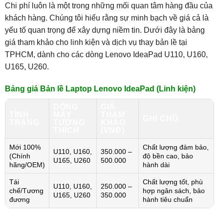
Chi phí luôn là một trong những mối quan tâm hàng đầu của
khách hàng. Chúng tôi hiểu rằng sự minh bạch về giá cả là
yếu tố quan trọng để xây dựng niềm tin. Dưới đây là bảng
giá tham khảo cho linh kiện và dịch vụ thay bản lề tại
TPHCM, dành cho các dòng Lenovo IdeaPad U110, U160,
U165, U260.
Bảng giá Bản lề Laptop Lenovo IdeaPad (Linh kiện)
DÒNG
GIÁ
TÌNH
MÁY
THAM
GHI CHÚ
TRẠNG
TƯƠNG
KHẢO
THÍCH
(VNĐ)
Mới 100%
Chất lượng đảm bảo,
U110, U160,
350.000 –
(Chính
độ bền cao, bảo
U165, U260
500.000
hãng/OEM)
hành dài
Tái
Chất lượng tốt, phù
U110, U160,
250.000 –
chế/Tương
hợp ngân sách, bảo
U165, U260
350.000
đương
hành tiêu chuẩn