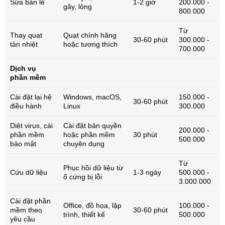
Sửa bản lề
1-2 giờ
200.000 -
gãy, lỏng
800.000
Từ
Thay quạt
Quạt chính hãng
30-60 phút
300.000 -
tản nhiệt
hoặc tương thích
700.000
Dịch vụ
phần mềm
Cài đặt lại hệ
Windows, macOS,
150.000 -
30-60 phút
điều hành
Linux
300.000
Diệt virus, cài
Cài đặt bản quyền
200.000 -
phần mềm
hoặc phần mềm
30 phút
500.000
bảo mật
chuyên dụng
Từ
Phục hồi dữ liệu từ
Cứu dữ liệu
1-3 ngày
500.000 -
ổ cứng bị lỗi
3.000.000
Cài đặt phần
Office, đồ họa, lập
100.000 -
mềm theo
30-60 phút
trình, thiết kế
500.000
yêu cầu