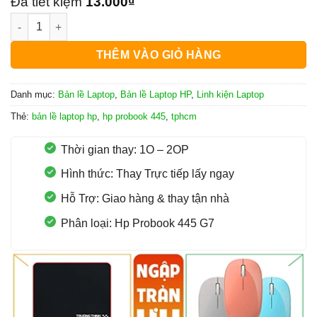
là:
tại
Đã tiết kiệm
13.000
₫
Bản Lề Laptop Hp Probook 445 G7 số lượng
289.000₫.
là:
276.000₫.
THÊM VÀO GIỎ HÀNG
Danh mục:
Bản lề Laptop
,
Bản lề Laptop HP
,
Linh kiện Laptop
Thẻ:
bản lề laptop hp
,
hp probook 445
,
tphcm
Thời gian thay: 1O – 2OP
Hình thức: Thay Trực tiếp lấy ngay
Hỗ Trợ: Giao hàng & thay tận nhà
Phân loại: Hp Probook 445 G7