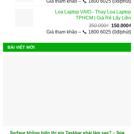
Giá tham khảo – 📞 1800 6025 (0đ/phút)
Loa Laptop VAIO - Thay Loa Laptop
TPHCM | Giá Rẻ Lấy Liền
Giá
G
350.000
₫
150.000
₫
gốc
h
Giá tham khảo – 📞 1800 6025 (0đ/phút)
là:
t
350.000₫.
l
BÀI VIẾT MỚI
1
Surface không hiển thị pin Taskbar phải làm sao? – Sửa