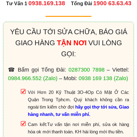
0938.169.138
1900 63.63.43
Tư Vấn 1
Tổng Đài
YÊU CẦU TỚI SỬA CHỮA, BÁO GIÁ
GIAO HÀNG
TẬN NƠI
VUI LÒNG
GỌI:
☎ Bấm gọi Tổng Đài:
0287300 7898
– Viettel:
0984.966.552
(Zalo)
– Mobi:
0938 169 138
(Zalo)
Với Hơn 20 Kỹ Thuật 3O-4Op Có Mặt Ở Các
Quận Trong Tphcm. Quý khách không cần ra
ngoài tìm kiếm chờ đợi
hãy gọi thợ tới sửa, Giao
hàng nhanh, tư vấn miễn phí.
Cam kết:Tư vấn tận nơi miễn phí, sửa ok hàng
hóa ok mới thanh toán. KH hài lòng mới thu tiền.