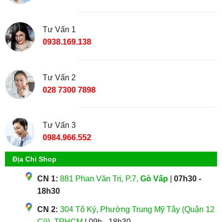
Tư Vấn 1
0938.169.138
Tư Vấn 2
028 7300 7898
Tư Vấn 3
0984.966.552
Địa Chỉ Shop
CN 1:
881 Phan Văn Trị, P.7,
Gò Vấp
|
07h30 -
18h30
CN 2:
304 Tô Ký, Phường Trung Mỹ Tây (Quận 12
Cũ), TPHCM
| 09h - 18h30