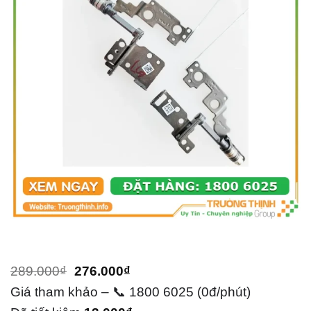
Giá
Giá
289.000
₫
276.000
₫
gốc
hiện
Giá tham khảo – 📞 1800 6025 (0đ/phút)