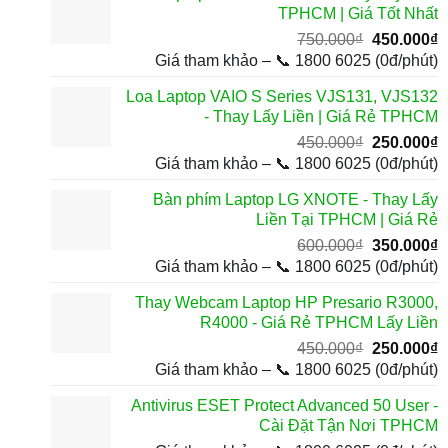
TPHCM | Giá Tốt Nhất
3
Giá
G
750.000
₫
450.000
₫
gốc
h
Giá tham khảo – 📞 1800 6025 (0đ/phút)
là:
t
Loa Laptop VAIO S Series VJS131, VJS132
750.000₫.
l
- Thay Lấy Liền | Giá Rẻ TPHCM
4
Giá
G
450.000
₫
250.000
₫
gốc
h
Giá tham khảo – 📞 1800 6025 (0đ/phút)
là:
t
Bàn phím Laptop LG XNOTE - Thay Lấy
450.000₫.
l
Liền Tại TPHCM | Giá Rẻ
2
Giá
G
600.000
₫
350.000
₫
gốc
h
Giá tham khảo – 📞 1800 6025 (0đ/phút)
là:
t
Thay Webcam Laptop HP Presario R3000,
600.000₫.
l
R4000 - Giá Rẻ TPHCM Lấy Liền
3
Giá
G
450.000
₫
250.000
₫
gốc
h
Giá tham khảo – 📞 1800 6025 (0đ/phút)
là:
t
Antivirus ESET Protect Advanced 50 User -
450.000₫.
l
Cài Đặt Tận Nơi TPHCM
2