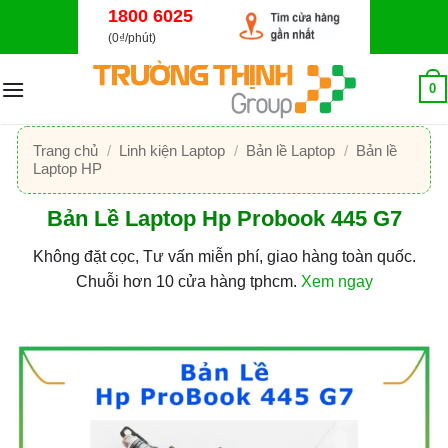
Bỏ
1800 6025
qua
(0₫/phút)
nội
dung
0
Trang chủ
/
Linh kiện Laptop
/
Bản lề Laptop
/
Bản lề
Laptop HP
Bản Lề Laptop Hp Probook 445 G7
Không đặt cọc, Tư vấn miễn phí, giao hàng toàn quốc.
Chuỗi hơn 10 cửa hàng tphcm.
Xem ngay