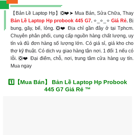
【Bản Lề Laptop Hp】❎❤️➤ Mua Bán, Sửa Chữa, Thay
Bản Lề Laptop Hp probook 445 G7
.
⭐_⭐_⭐
Giá Rẻ
.
Bị
bung, gãy, bể, lỏng. ❎❤️ Địa chỉ gần đây ở tại Tphcm.
Chuyên phân phối, cung cấp nguồn hàng chất lượng, uy
tín và đủ đơn hàng số lượng lớn. Có giá sỉ, giá kho cho
thợ kỹ thuật. Có dịch vụ giao hàng tận nơi. 1 đổi 1 nếu có
lỗi. ❎❤️ Đại điểm, chỗ, nơi, trung tâm cửa hàng uy tín.
Mua ngay
1️⃣【Mua Bán】 Bản Lề Laptop Hp Probook
445 G7 Giá Rẻ ™