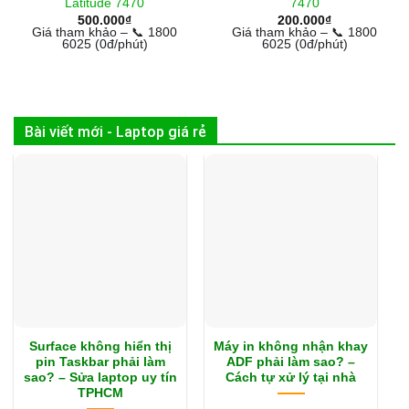
Latitude 7470
7470
500.000
₫
200.000
₫
Giá tham khảo – 📞 1800
Giá tham khảo – 📞 1800
6025 (0đ/phút)
6025 (0đ/phút)
Bài viết mới - Laptop giá rẻ
Surface không hiển thị
Máy in không nhận khay
pin Taskbar phải làm
ADF phải làm sao? –
sao? – Sửa laptop uy tín
Cách tự xử lý tại nhà
TPHCM