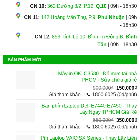
CN 10:
362 Đường 3/2, P.12,
Q.10
| 09h - 18h30
CN 11:
142 Hoàng Văn Thụ, P.9,
Phú Nhuận
| 09h
- 18h30
CN 12:
853 Tỉnh Lộ 10, Bình Trị Đông B,
Bình
Tân
| 09h - 18h30
SẢN PHẨM MỚI
Máy in OKI C3530 - Đổ mực tại nhà
TPHCM - Sửa chữa giá rẻ
Giá
G
900.000
₫
150.000
₫
gốc
h
Giá tham khảo – 📞 1800 6025 (0đ/phút)
là:
t
Bàn phím Laptop Dell E7440 E7450 - Thay
900.000₫.
l
Lấy Ngay TPHCM Giá Rẻ
1
Giá
G
650.000
₫
350.000
₫
gốc
h
Giá tham khảo – 📞 1800 6025 (0đ/phút)
là:
t
Pin Laptop VAIO SX Series - Thay Lấy Liền
650.000₫.
l