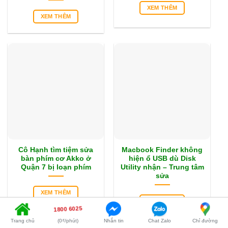
XEM THÊM
XEM THÊM
Cô Hạnh tìm tiệm sửa
Macbook Finder không
bàn phím cơ Akko ở
hiện ổ USB dù Disk
Quận 7 bị loạn phím
Utility nhận – Trung tâm
sửa
XEM THÊM
XEM THÊM
1800 6025
Trang chủ
(0₫/phút)
Nhắn tin
Chat Zalo
Chỉ đường