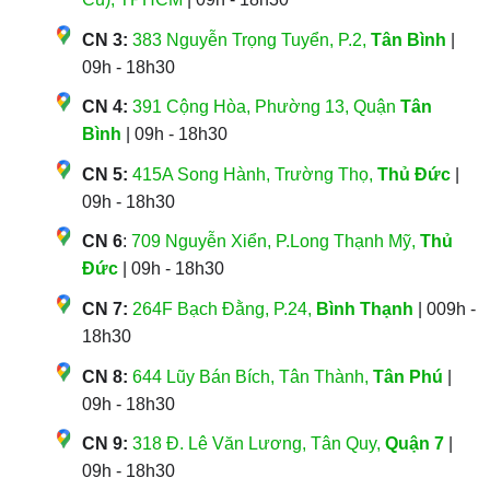
CN 3:
383 Nguyễn Trọng Tuyển, P.2,
Tân Bình
|
09h - 18h30
CN 4:
391 Cộng Hòa, Phường 13, Quận
Tân
Bình
| 09h - 18h30
CN 5:
415A Song Hành, Trường Thọ,
Thủ Đức
|
09h - 18h30
CN 6
:
709 Nguyễn Xiển, P.Long Thạnh Mỹ,
Thủ
Đức
| 09h - 18h30
CN 7:
264F Bạch Đằng, P.24,
Bình Thạnh
| 009h -
18h30
CN 8:
644 Lũy Bán Bích, Tân Thành,
Tân Phú
|
09h - 18h30
CN 9:
318 Đ. Lê Văn Lương, Tân Quy,
Quận 7
|
09h - 18h30