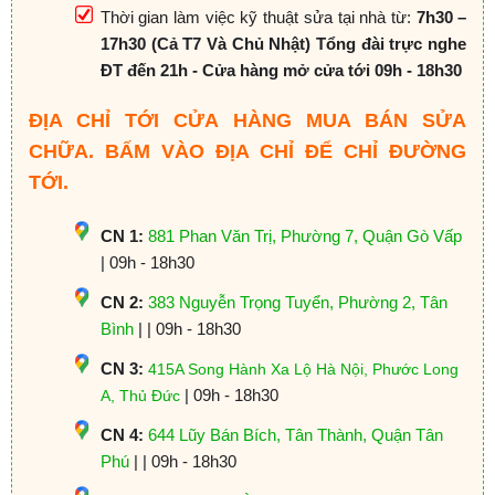
Thời gian làm việc kỹ thuật sửa tại nhà từ:
7h30 –
17h30 (Cả T7 Và Chủ Nhật) Tổng đài trực nghe
ĐT đến 21h - Cửa hàng mở cửa tới 09h - 18h30
ĐỊA CHỈ TỚI CỬA HÀNG MUA BÁN SỬA
CHỮA. BẤM VÀO ĐỊA CHỈ ĐỂ CHỈ ĐƯỜNG
TỚI.
CN 1:
881 Phan Văn Trị, Phường 7, Quận Gò Vấp
| 09h - 18h30
CN 2:
383 Nguyễn Trọng Tuyển, Phường 2, Tân
Bình
| | 09h - 18h30
CN 3:
415A Song Hành Xa Lộ Hà Nội, Phước Long
| 09h - 18h30
A, Thủ Đức
CN 4:
644 Lũy Bán Bích, Tân Thành, Quận Tân
Phú
| | 09h - 18h30