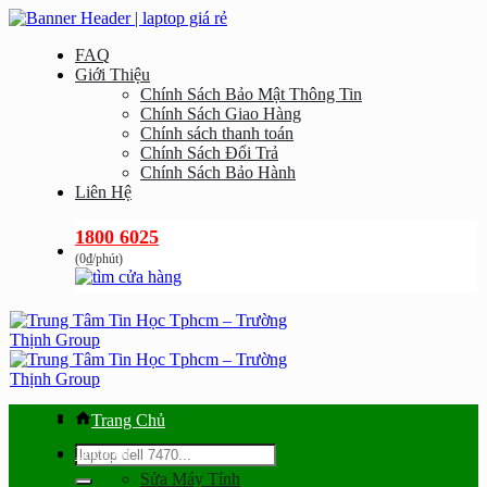
Bỏ
qua
FAQ
nội
Giới Thiệu
dung
Chính Sách Bảo Mật Thông Tin
Chính Sách Giao Hàng
Chính sách thanh toán
Chính Sách Đổi Trả
Chính Sách Bảo Hành
Liên Hệ
1800 6025
(0₫/phút)
Trang Chủ
Tìm
Dịch vụ
kiếm:
Sửa Máy Tính