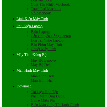
Loa Macbook
Quạt Tản Nhiệt Macbook
TouchPad Macbook
Vỏ Macbook
Linh Kiện Máy Tính
Phụ Kiện Laptop
Balo Laptop
Cáp Chuyển Cổng Laptop
Loa Tai Nghe Laptop
Bàn Phím Máy Tính
Chuột Máy Tính
Máy Tính Đồng Bộ
Máy Bộ Lenovo
Máy Bộ Dell
Màn Hình Máy Tính
Màn Hình Dell
Màn Hình Hp
Downoad
Tài Liệu Học Tập
Phần Mềm Ứng Dụng
Game Miễn Phí
Biễu Mẫu Giấy Tờ Hành Chính