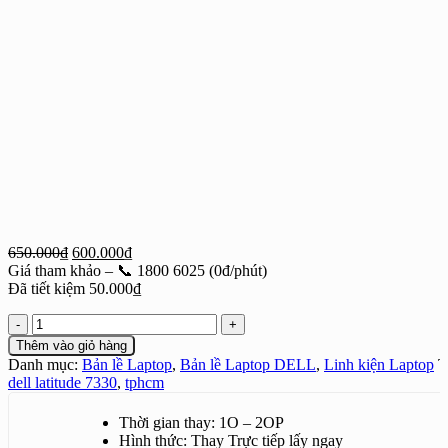
Giá
Giá
650.000
₫
600.000
₫
gốc
hiện
Giá tham khảo – 📞 1800 6025 (0đ/phút)
là:
tại
Đã tiết kiệm
50.000
₫
650.000₫.
là:
Bản
600.000₫.
Lề
Thêm vào giỏ hàng
Laptop
Danh mục:
Bản lề Laptop
,
Bản lề Laptop DELL
,
Linh kiện Laptop
T
Dell
dell latitude 7330
,
tphcm
Latitude
7330
Thời gian thay: 1O – 2OP
số
Hình thức: Thay Trực tiếp lấy ngay
lượng