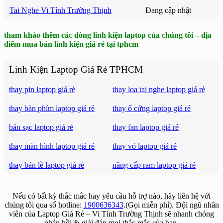
Tai Nghe Vi Tính Trường Thịnh
Đang cập nhật
tham khảo thêm các dòng linh kiện laptop của chúng tôi – địa
điểm mua bán linh kiện giá rẻ tại tphcm
Linh Kiện Laptop Giá Rẻ TPHCM
thay pin laptop giá rẻ
thay loa tai nghe laptop giá rẻ
thay bàn phím laptop giá rẻ
thay ổ cứng laptop giá rẻ
bán sạc laptop giá rẻ
thay fan laptop giá rẻ
thay màn hình laptop giá rẻ
thay vỏ laptop giá rẻ
thay bản lề laptop giá rẻ
nâng cấp ram laptop giá rẻ
Nếu có bất kỳ thắc mắc hay yêu cầu hỗ trợ nào, hãy liên hệ với
chúng tôi qua số hotline:
1900636343
.(Gọi miễn phí). Đội ngũ nhân
viên của Laptop Giá Rẻ – Vi Tính Trường Thịnh sẽ nhanh chóng
phản hồi & giải đáp mọi thắc mắc của bạn.