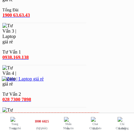
Tổng Đài
1900 63.63.43
Tư Vấn 1
0938.169.138
Tư Vấn 2
028 7300 7898
0938.169.138
-
0984.966.552
1800 6025
Trang chủ
(0₫/phút)
Nhắn tin
Chat Zalo
Chỉ đường