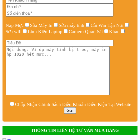
Nạp Mực
Sửa Máy In
Sửa máy tính
Cài Win Tận Nơi
Sửa wifi
Linh Kiện Laptop
Camera Quan Sát
Khác
Chấp Nhận Chinh Sách Điều Khoản Điều Kiện Tại Website
THÔNG TIN LIÊN HỆ TƯ VẤN MUA HÀNG