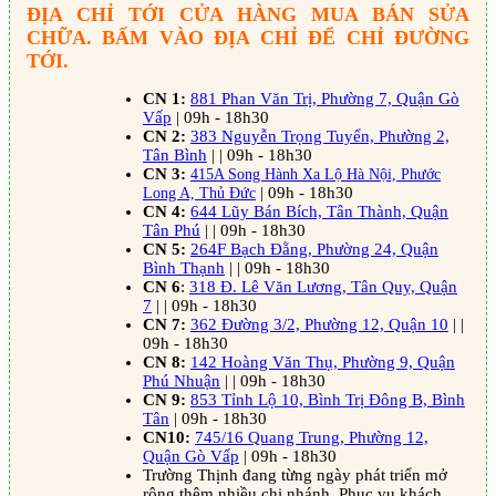
ĐỊA CHỈ TỚI CỬA HÀNG MUA BÁN SỬA
CHỮA. BẤM VÀO ĐỊA CHỈ ĐỂ CHỈ ĐƯỜNG
TỚI.
CN 1:
881 Phan Văn Trị, Phường 7, Quận Gò
Vấp
| 09h - 18h30
CN 2:
383 Nguyễn Trọng Tuyển, Phường 2,
Tân Bình
| | 09h - 18h30
CN 3:
415A Song Hành Xa Lộ Hà Nội, Phước
Long A, Thủ Đức
| 09h - 18h30
CN 4:
644 Lũy Bán Bích, Tân Thành, Quận
Tân Phú
| | 09h - 18h30
CN 5:
264F Bạch Đằng, Phường 24, Quận
Bình Thạnh
| | 09h - 18h30
CN 6
:
318 Đ. Lê Văn Lương, Tân Quy, Quận
7
| | 09h - 18h30
CN 7:
362 Đường 3/2, Phường 12, Quận 10
| |
09h - 18h30
CN 8:
142 Hoàng Văn Thụ, Phường 9, Quận
Phú Nhuận
| | 09h - 18h30
CN 9:
853 Tỉnh Lộ 10, Bình Trị Đông B, Bình
Tân
| 09h - 18h30
CN10:
745/16 Quang Trung, Phường 12,
Quận Gò Vấp
| 09h - 18h30
Trường Thịnh đang từng ngày phát triển mở
rộng thêm nhiều chi nhánh. Phục vụ khách