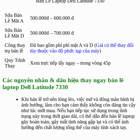
Bản Lề Laptop Dell Latitude 7330
Sửa Bản
500.000đ – 600.000 đ
Lề Măt A
Sửa Bản
500.000đ – 700.000 đ
Lề Măt D
Công thay
Đã bao gồm phí phí mặt A và D (
Giá có thể thay đổi
trụ bản lề
tùy thuộc vào độ phức tạp của máy
)
Quy Trình
Xem trực tiếp lấy ngay – trong vòng 45p
Thay
Các nguyên nhân & dấu hiệu thay ngay bản lề
laptop Dell Latitude 7330
Khi bản lề trở nên lỏng lẻo, việc mở và đóng màn hình bị
ảnh hưởng, làm cho bạn cảm thấy không còn đáng tin cậy
như lúc mới mua. Nếu bạn tiếp tục sử dụng trong tình
trạng này trong thời gian dài, có thể dẫn đến bản lề laptop
gãy hoàn toàn, gây mất tính năng gập lại và có thể ảnh
hưởng đến chất lượng tổng thể của máy tính xách tay.