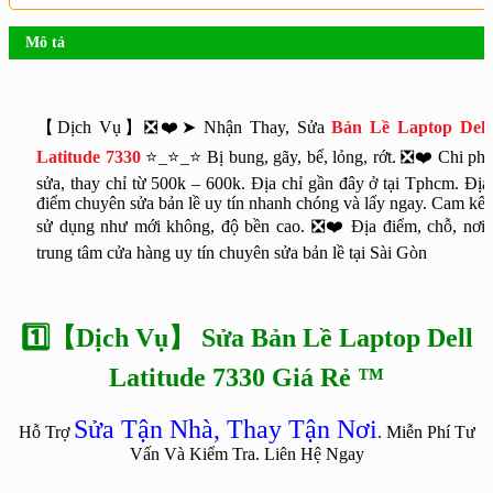
Mô tả
【Dịch Vụ】❎❤️➤ Nhận Thay, Sửa
Bản Lề Laptop Dell
Latitude 7330
⭐_⭐_⭐
Bị bung, gãy, bể, lỏng, rớt. ❎❤️ Chi phí
sửa, thay chỉ từ 500k – 600k. Địa chỉ gần đây ở tại Tphcm. Địa
điểm chuyên sửa bản lề uy tín nhanh chóng và lấy ngay. Cam kết
sử dụng như mới không, độ bền cao. ❎❤️ Địa điểm, chỗ, nơi,
trung tâm cửa hàng uy tín chuyên sửa bản lề tại Sài Gòn
1️⃣【Dịch Vụ】 Sửa Bản Lề Laptop Dell
Latitude 7330 Giá Rẻ ™
Sửa Tận Nhà, Thay Tận Nơi
Hỗ Trợ
. Miễn Phí Tư
Vấn Và Kiểm Tra. Liên Hệ Ngay