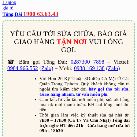
1900 63.63.43
Tổng Đài
YÊU CẦU TỚI SỬA CHỮA, BÁO GIÁ
GIAO HÀNG
TẬN NƠI
VUI LÒNG
GỌI:
☎ Bấm gọi Tổng Đài:
0287300 7898
– Viettel:
0984.966.552
(Zalo)
– Mobi:
0938 169 138
(Zalo)
Với Hơn 20 Kỹ Thuật 3O-4Op Có Mặt Ở Các
Quận Trong Tphcm. Quý khách không cần ra
ngoài tìm kiếm chờ đợi
hãy gọi thợ tới sửa,
Giao hàng nhanh, tư vấn miễn phí.
Cam kết:Tư vấn tận nơi miễn phí, sửa ok hàng
hóa ok mới thanh toán. KH hài lòng mới thu
tiền.
Thời gian làm việc kỹ thuật sửa tại nhà từ:
7h30 – 17h30 (Cả T7 Và Chủ Nhật) Tổng đài
trực nghe ĐT đến 21h - Cửa hàng mở cửa tới
09h - 18h30