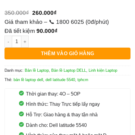
Giá
Giá
350.000
₫
260.000
₫
gốc
hiện
Giá tham khảo – 📞 1800 6025 (0đ/phút)
là:
tại
Đã tiết kiệm
90.000
₫
Bản Lề Laptop Dell Latitude 5540 số lượng
350.000₫.
là:
260.000₫.
THÊM VÀO GIỎ HÀNG
Danh mục:
Bản lề Laptop
,
Bản lề Laptop DELL
,
Linh kiện Laptop
Thẻ:
bản lề laptop dell
,
dell latitude 5540
,
tphcm
Thời gian thay: 4O – 5OP
Hình thức: Thay Trực tiếp lấy ngay
Hỗ Trợ: Giao hàng & thay tận nhà
Dành cho: Dell latitude 5540