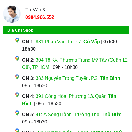
Tư Vấn 3
0984.966.552
Địa Chỉ Shop
CN 1:
881 Phan Văn Trị, P.7,
Gò Vấp
|
07h30 -
18h30
CN 2:
304 Tô Ký, Phường Trung Mỹ Tây (Quận 12
Cũ), TPHCM
| 09h - 18h30
CN 3:
383 Nguyễn Trọng Tuyển, P.2,
Tân Bình
|
09h - 18h30
CN 4:
391 Cộng Hòa, Phường 13, Quận
Tân
Bình
| 09h - 18h30
CN 5:
415A Song Hành, Trường Thọ,
Thủ Đức
|
09h - 18h30