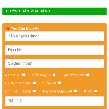
HƯỚNG DẪN MUA HÀNG
Yêu Cầu Dịch Vụ
Nạp Mực
Sửa Máy In
Sửa máy tính
Cài Win Tận Nơi
Sửa wifi
Linh Kiện Laptop
Camera Quan Sát
Khác