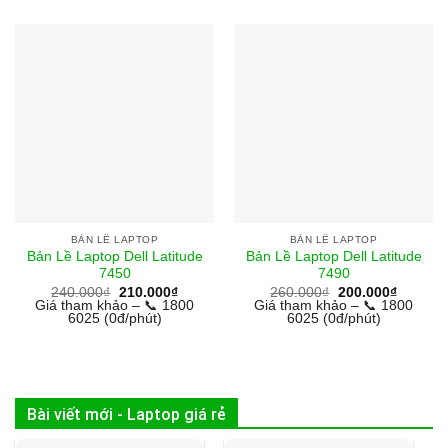
BẢN LỀ LAPTOP
BẢN LỀ LAPTOP
Bản Lề Laptop Dell Latitude
Bản Lề Laptop Dell Latitude
7450
7490
Giá
Giá
Giá
Giá
240.000
₫
210.000
₫
260.000
₫
200.000
₫
gốc
hiện
gốc
hiện
Giá tham khảo – 📞 1800
Giá tham khảo – 📞 1800
là:
tại
là:
tại
6025 (0đ/phút)
6025 (0đ/phút)
240.000₫.
là:
260.000₫.
là:
210.000₫.
200.000
Bài viết mới - Laptop giá rẻ