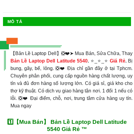
MÔ TẢ
【Bản Lề Laptop Dell】❎❤️➤ Mua Bán, Sửa Chữa, Thay
Bản Lề Laptop Dell Latitude 5540
.
⭐_⭐_⭐
Giá Rẻ
.
Bị
bung, gãy, bể, lỏng. ❎❤️ Địa chỉ gần đây ở tại Tphcm.
Chuyên phân phối, cung cấp nguồn hàng chất lượng, uy
tín và đủ đơn hàng số lượng lớn. Có giá sỉ, giá kho cho
thợ kỹ thuật. Có dịch vụ giao hàng tận nơi. 1 đổi 1 nếu có
lỗi. ❎❤️ Đại điểm, chỗ, nơi, trung tâm cửa hàng uy tín.
Mua ngay
1️⃣【Mua Bán】 Bản Lề Laptop Dell Latitude
5540 Giá Rẻ ™