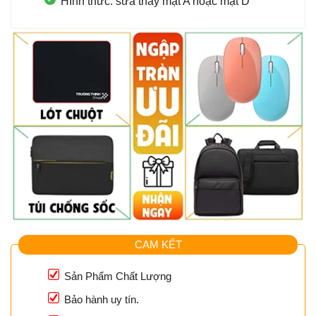
HÌnh thức: sửa thay mặt A hoặc mặt D
CAM KẾT
Sản Phẩm Chất Lượng
Bảo hành uy tín.