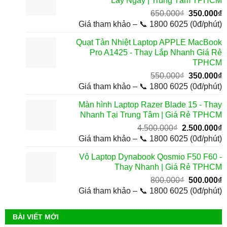
Lấy Ngay | Trung Tâm TPHCM
3
Giá
G
650.000
₫
350.000
₫
gốc
h
Giá tham khảo – 📞 1800 6025 (0đ/phút)
là:
t
Quạt Tản Nhiệt Laptop APPLE MacBook
650.000₫.
l
Pro A1425 - Thay Lắp Nhanh Giá Rẻ
3
TPHCM
Giá
G
550.000
₫
350.000
₫
gốc
h
Giá tham khảo – 📞 1800 6025 (0đ/phút)
là:
t
Màn hình Laptop Razer Blade 15 - Thay
550.000₫.
l
Nhanh Tại Trung Tâm | Giá Rẻ TPHCM
3
Giá
G
4.500.000
₫
2.500.000
₫
gốc
h
Giá tham khảo – 📞 1800 6025 (0đ/phút)
là:
t
Vỏ Laptop Dynabook Qosmio F50 F60 -
4.500.000₫.
l
Thay Nhanh | Giá Rẻ TPHCM
2
Giá
G
800.000
₫
500.000
₫
gốc
h
Giá tham khảo – 📞 1800 6025 (0đ/phút)
là:
t
800.000₫.
l
BÀI VIẾT MỚI
5