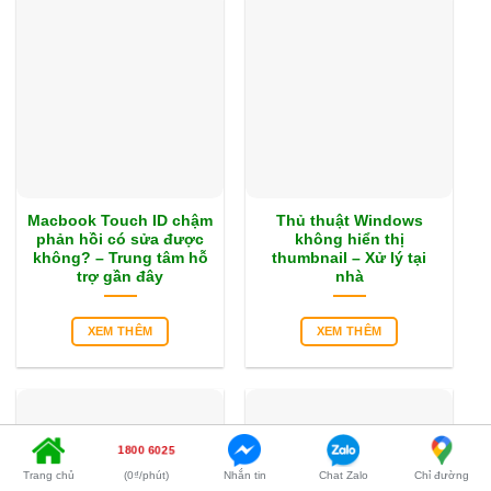
Macbook Touch ID chậm
Thủ thuật Windows
phản hồi có sửa được
không hiển thị
không? – Trung tâm hỗ
thumbnail – Xử lý tại
trợ gần đây
nhà
XEM THÊM
XEM THÊM
1800 6025
Trang chủ
(0₫/phút)
Nhắn tin
Chat Zalo
Chỉ đường