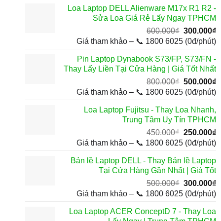
Loa Laptop DELL Alienware M17x R1 R2 -
Sửa Loa Giá Rẻ Lấy Ngay TPHCM
Giá
G
600.000
₫
300.000
₫
gốc
h
Giá tham khảo – 📞 1800 6025 (0đ/phút)
là:
t
Pin Laptop Dynabook S73/FP, S73/FN -
600.000₫.
l
Thay Lấy Liền Tại Cửa Hàng | Giá Tốt Nhất
3
Giá
G
800.000
₫
500.000
₫
gốc
h
Giá tham khảo – 📞 1800 6025 (0đ/phút)
là:
t
Loa Laptop Fujitsu - Thay Loa Nhanh,
800.000₫.
l
Trung Tâm Uy Tín TPHCM
5
Giá
G
450.000
₫
250.000
₫
gốc
h
Giá tham khảo – 📞 1800 6025 (0đ/phút)
là:
t
Bản lề Laptop DELL - Thay Bản lề Laptop
450.000₫.
l
Tại Cửa Hàng Gần Nhất | Giá Tốt
2
Giá
G
500.000
₫
300.000
₫
gốc
h
Giá tham khảo – 📞 1800 6025 (0đ/phút)
là:
t
Loa Laptop ACER ConceptD 7 - Thay Loa
500.000₫.
l