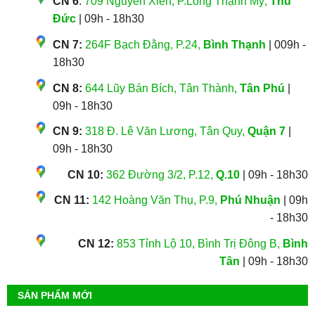
CN 6
:
709 Nguyễn Xiển, P.Long Thạnh Mỹ,
Thủ
Đức
| 09h - 18h30
CN 7:
264F Bạch Đằng, P.24,
Bình Thạnh
| 009h -
18h30
CN 8:
644 Lũy Bán Bích, Tân Thành,
Tân Phú
|
09h - 18h30
CN 9:
318 Đ. Lê Văn Lương, Tân Quy,
Quận 7
|
09h - 18h30
CN 10:
362 Đường 3/2, P.12,
Q.10
| 09h - 18h30
CN 11:
142 Hoàng Văn Thụ, P.9,
Phú Nhuận
| 09h
- 18h30
CN 12:
853 Tỉnh Lộ 10, Bình Trị Đông B,
Bình
Tân
| 09h - 18h30
SẢN PHẨM MỚI