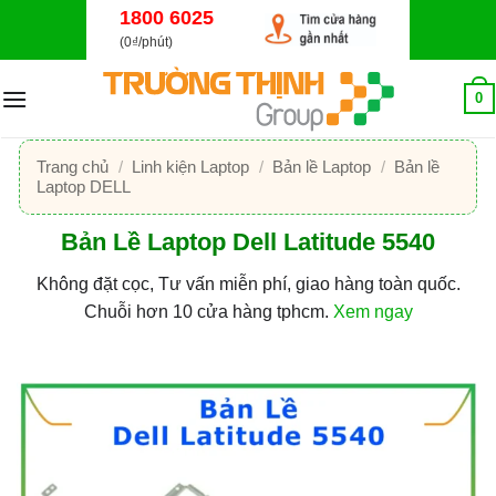
Bỏ
1800 6025
qua
(0₫/phút)
nội
dung
0
Trang chủ
/
Linh kiện Laptop
/
Bản lề Laptop
/
Bản lề
Laptop DELL
Bản Lề Laptop Dell Latitude 5540
Không đặt cọc, Tư vấn miễn phí, giao hàng toàn quốc.
Chuỗi hơn 10 cửa hàng tphcm.
Xem ngay