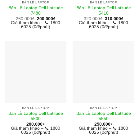
BẢN LỀ LAPTOP
BẢN LỀ LAPTOP
Bản Lề Laptop Dell Latitude
Bản Lề Laptop Dell Latitude
7480
5410
Giá
Giá
Giá
Giá
260.000
₫
200.000
₫
320.000
₫
310.000
₫
gốc
hiện
gốc
hiện
Giá tham khảo – 📞 1800
Giá tham khảo – 📞 1800
là:
tại
là:
tại
6025 (0đ/phút)
6025 (0đ/phút)
260.000₫.
là:
320.000₫.
là:
200.000₫.
310.000
BẢN LỀ LAPTOP
BẢN LỀ LAPTOP
Bản Lề Laptop Dell Latitude
Bản Lề Laptop Dell Latitude
5500
5550
200.000
₫
250.000
₫
Giá tham khảo – 📞 1800
Giá tham khảo – 📞 1800
6025 (0đ/phút)
6025 (0đ/phút)