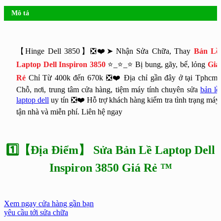
Mô tả
【Hinge Dell 3850】❎❤️➤ Nhận Sửa Chữa, Thay
Bản Lề
Laptop Dell Inspiron 3850
⭐_⭐_⭐ Bị bung, gãy, bể, lỏng
Giá
Rẻ
Chỉ Từ 400k đến 670k ❎❤️ Địa chỉ gần đây ở tại Tphcm.
Chỗ, nơi, trung tâm cửa hàng, tiệm máy tính chuyên sửa
bản lề
laptop dell
uy tín ❎❤️ Hỗ trợ khách hàng kiểm tra tình trạng máy
tận nhà và miễn phí. Liên hệ ngay
1️⃣【Địa Điểm】 Sửa Bản Lề Laptop Dell
Inspiron 3850 Giá Rẻ ™
Xem ngay cửa hàng gần bạn
yêu cầu tới sửa chữa