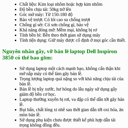
Chất liệu: Kim loại nhôm hoặc hợp kim nhôm
Độ bền chịu tải: 50kg trở lên
Góc mở máy: Từ 150-180 độ
Bảo vệ trượt: Có lót cao su chống trượt
Chống gỉ sét: Có sơn chống gỉ, bảo vệ
Khả năng đóng mở: Mềm mại, không bị rơ
Tính bền bỉ: Bền theo thời gian sử dụng máy
Tính tiện dụng: Giữ máy được cố định ở mọi góc cần thiết.
Nguyên nhân gãy, vỡ bản lề laptop Dell Inspiron
3850 có thể bao gồm:
Sử dụng laptop một cách mạnh bạo, không cẩn thận khi
mở nắp máy có thể làm gãy bản lề.
Trọng lượng laptop quá nặng so với khả năng chịu tải của
bản lề.
Bản lề bị trầy xước, hư hỏng do lâu ngày sử dụng gây
giảm độ bền cơ học.
Laptop thường xuyên bị rơi, va đập có thể dẫn tới gãy bản
lề.
Bụi bẩn, chất lỏng xi nhê sau thời gian dẫn tới oxi hóa, ăn
mòn bản lề.
Sử dụng phụ kiện chưa được thiết kế phù hợp dẫn tải
trọng không đồng đều.