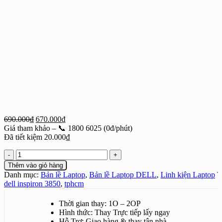
Giá
Giá
690.000
₫
670.000
₫
gốc
hiện
Giá tham khảo – 📞 1800 6025 (0đ/phút)
là:
tại
Đã tiết kiệm
20.000
₫
690.000₫.
là:
Bản
670.000₫.
Lề
Thêm vào giỏ hàng
Laptop
Danh mục:
Bản lề Laptop
,
Bản lề Laptop DELL
,
Linh kiện Laptop
T
Dell
dell inspiron 3850
,
tphcm
Inspiron
3850
Thời gian thay: 1O – 2OP
số
Hình thức: Thay Trực tiếp lấy ngay
lượng
Hỗ Trợ: Giao hàng & thay tận nhà