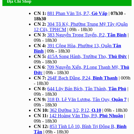
Địa Chỉ Shop
CN 1:
881 Phan Văn Trị, P.7,
Gò Vấp
|
07h30 -
18h30
CN 2:
304 Tô Ký, Phường Trung Mỹ Tây (Quận
12 Cũ), TPHCM
| 09h - 18h30
CN 3:
383 Nguyễn Trọng Tuyển, P.2,
Tân Bình
|
09h - 18h30
CN 4:
391 Cộng Hòa, Phường 13, Quận
Tân
Bình
| 09h - 18h30
CN 5:
415A Song Hành, Trường Thọ,
Thủ Đức
|
09h - 18h30
CN 6
:
709 Nguyễn Xiển, P.Long Thạnh Mỹ,
Thủ
Đức
| 09h - 18h30
CN 7:
264F Bạch Đằng, P.24,
Bình Thạnh
| 009h
- 18h30
CN 8:
644 Lũy Bán Bích, Tân Thành,
Tân Phú
|
09h - 18h30
CN 9:
318 Đ. Lê Văn Lương, Tân Quy,
Quận 7
|
09h - 18h30
CN 10:
362 Đường 3/2, P.12,
Q.10
| 09h - 18h30
CN 11:
142 Hoàng Văn Thụ, P.9,
Phú Nhuận
|
09h - 18h30
CN 12:
853 Tỉnh Lộ 10, Bình Trị Đông B,
Bình
Tân
| 09h - 18h30