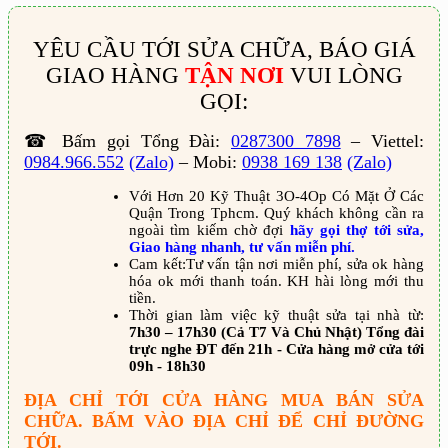
YÊU CẦU TỚI SỬA CHỮA, BÁO GIÁ
GIAO HÀNG
TẬN NƠI
VUI LÒNG
GỌI:
☎ Bấm gọi Tổng Đài:
0287300 7898
– Viettel:
0984.966.552
(Zalo)
– Mobi:
0938 169 138
(Zalo)
Với Hơn 20 Kỹ Thuật 3O-4Op Có Mặt Ở Các
Quận Trong Tphcm. Quý khách không cần ra
ngoài tìm kiếm chờ đợi
hãy gọi thợ tới sửa,
Giao hàng nhanh, tư vấn miễn phí.
Cam kết:Tư vấn tận nơi miễn phí, sửa ok hàng
hóa ok mới thanh toán. KH hài lòng mới thu
tiền.
Thời gian làm việc kỹ thuật sửa tại nhà từ:
7h30 – 17h30 (Cả T7 Và Chủ Nhật) Tổng đài
trực nghe ĐT đến 21h - Cửa hàng mở cửa tới
09h - 18h30
ĐỊA CHỈ TỚI CỬA HÀNG MUA BÁN SỬA
CHỮA. BẤM VÀO ĐỊA CHỈ ĐỂ CHỈ ĐƯỜNG
TỚI.