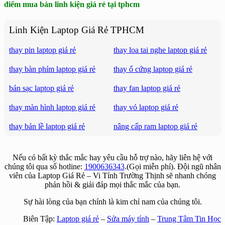
điểm mua bán linh kiện giá rẻ tại tphcm
Linh Kiện Laptop Giá Rẻ TPHCM
thay pin laptop giá rẻ
thay loa tai nghe laptop giá rẻ
thay bàn phím laptop giá rẻ
thay ổ cứng laptop giá rẻ
bán sạc laptop giá rẻ
thay fan laptop giá rẻ
thay màn hình laptop giá rẻ
thay vỏ laptop giá rẻ
thay bản lề laptop giá rẻ
nâng cấp ram laptop giá rẻ
Nếu có bất kỳ thắc mắc hay yêu cầu hỗ trợ nào, hãy liên hệ với
chúng tôi qua số hotline:
1900636343
.(Gọi miễn phí). Đội ngũ nhân
viên của Laptop Giá Rẻ – Vi Tính Trường Thịnh sẽ nhanh chóng
phản hồi & giải đáp mọi thắc mắc của bạn.
Sự hài lòng của bạn chính là kim chỉ nam của chúng tôi.
Biên Tập:
Laptop giá rẻ
–
Sửa máy tính
–
Trung Tâm Tin Học