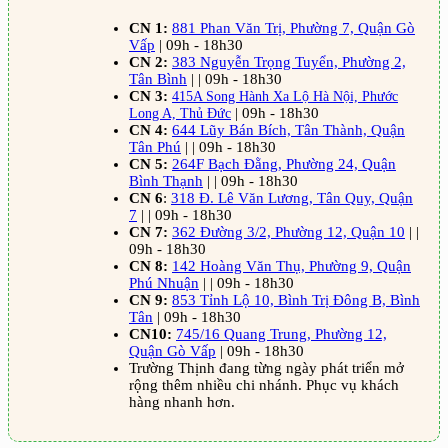
CN 1:
881 Phan Văn Trị, Phường 7, Quận Gò
Vấp
| 09h - 18h30
CN 2:
383 Nguyễn Trọng Tuyển, Phường 2,
Tân Bình
| | 09h - 18h30
CN 3:
415A Song Hành Xa Lộ Hà Nội, Phước
Long A, Thủ Đức
| 09h - 18h30
CN 4:
644 Lũy Bán Bích, Tân Thành, Quận
Tân Phú
| | 09h - 18h30
CN 5:
264F Bạch Đằng, Phường 24, Quận
Bình Thạnh
| | 09h - 18h30
CN 6
:
318 Đ. Lê Văn Lương, Tân Quy, Quận
7
| | 09h - 18h30
CN 7:
362 Đường 3/2, Phường 12, Quận 10
| |
09h - 18h30
CN 8:
142 Hoàng Văn Thụ, Phường 9, Quận
Phú Nhuận
| | 09h - 18h30
CN 9:
853 Tỉnh Lộ 10, Bình Trị Đông B, Bình
Tân
| 09h - 18h30
CN10:
745/16 Quang Trung, Phường 12,
Quận Gò Vấp
| 09h - 18h30
Trường Thịnh đang từng ngày phát triển mở
rộng thêm nhiều chi nhánh. Phục vụ khách
hàng nhanh hơn.