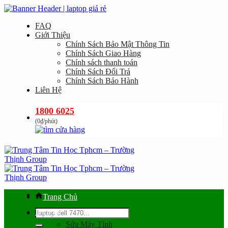
Bỏ
qua
FAQ
nội
Giới Thiệu
dung
Chính Sách Bảo Mật Thông Tin
Chính Sách Giao Hàng
Chính sách thanh toán
Chính Sách Đổi Trả
Chính Sách Bảo Hành
Liên Hệ
1800 6025
(0₫/phút)
Trang Chủ
Tìm
Dịch vụ
kiếm:
Sửa Máy Tính