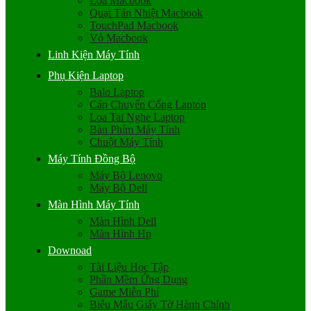
Loa Macbook
Quạt Tản Nhiệt Macbook
TouchPad Macbook
Vỏ Macbook
Linh Kiện Máy Tính
Phụ Kiện Laptop
Balo Laptop
Cáp Chuyển Cổng Laptop
Loa Tai Nghe Laptop
Bàn Phím Máy Tính
Chuột Máy Tính
Máy Tính Đồng Bộ
Máy Bộ Lenovo
Máy Bộ Dell
Màn Hình Máy Tính
Màn Hình Dell
Màn Hình Hp
Downoad
Tài Liệu Học Tập
Phần Mềm Ứng Dụng
Game Miễn Phí
Biễu Mẫu Giấy Tờ Hành Chính