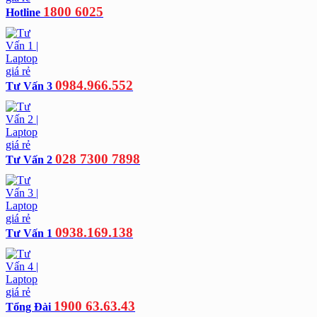
1800 6025
Hotline
0984.966.552
Tư Vấn 3
028 7300 7898
Tư Vấn 2
0938.169.138
Tư Vấn 1
1900 63.63.43
Tổng Đài