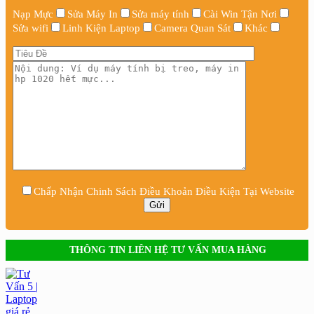
Nạp Mực
Sửa Máy In
Sửa máy tính
Cài Win Tận Nơi
Sửa wifi
Linh Kiện Laptop
Camera Quan Sát
Khác
Chấp Nhận Chinh Sách Điều Khoản Điều Kiện Tại Website
THÔNG TIN LIÊN HỆ TƯ VẤN MUA HÀNG