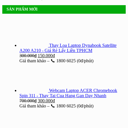
SẢN PHẨM MỚI
Thay Loa Laptop Dynabook Satellite
A200 A210 - Giá Rẻ Lấy Liền TPHCM
Giá
Giá
300.000
₫
150.000
₫
gốc
hiện
Giá tham khảo – 📞 1800 6025 (0đ/phút)
là:
tại
300.000₫.
là:
150.000₫.
Webcam Laptop ACER Chromebook
Spin 311 - Thay Tai Cua Hang Gan Day Nhanh
Giá
Giá
700.000
₫
300.000
₫
gốc
hiện
Giá tham khảo – 📞 1800 6025 (0đ/phút)
là:
tại
700.000₫.
là:
300.000₫.