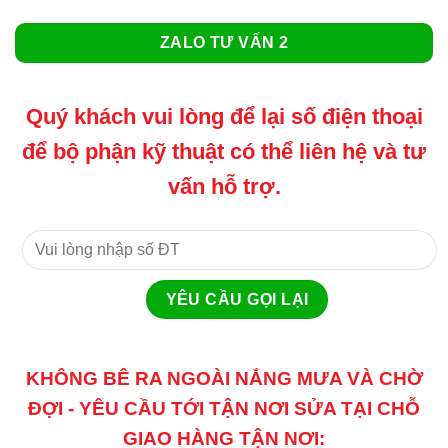
ZALO TƯ VẤN 2
Quý khách vui lòng để lại số điện thoại
để bộ phận kỹ thuật có thể liên hệ và tư
vấn hỗ trợ.
KHÔNG BÊ RA NGOÀI NẮNG MƯA VÀ CHỜ
ĐỢI - YÊU CẦU TỚI TẬN NƠI SỬA TẠI CHỖ
GIAO HÀNG TẬN NƠI: