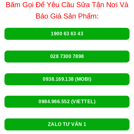
Bấm Gọi Để Yêu Cầu Sửa Tận Nơi Và
Báo Giá Sản Phẩm:
1900 63 63 43
028 7300 7898
0938.169.138 (MOBI)
0984.966.552 (VIETTEL)
ZALO TƯ VẤN 1