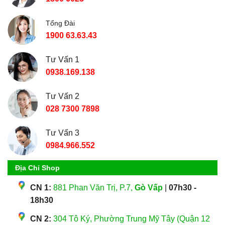
Tổng Đài
1900 63.63.43
Tư Vấn 1
0938.169.138
Tư Vấn 2
028 7300 7898
Tư Vấn 3
0984.966.552
Địa Chỉ Shop
CN 1:
881 Phan Văn Trị, P.7,
Gò Vấp
|
07h30 -
18h30
CN 2:
304 Tô Ký, Phường Trung Mỹ Tây (Quận 12