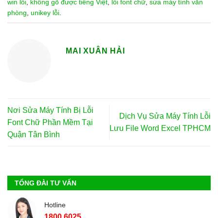
win lỗi
,
không gõ được tiếng Việt
,
lỗi font chữ
,
sửa máy tính văn
phòng
,
unikey lỗi
.
MAI XUÂN HẢI
Nơi Sửa Máy Tính Bị Lỗi
Dịch Vụ Sửa Máy Tính Lỗi
Font Chữ Phần Mềm Tại
Lưu File Word Excel TPHCM
Quận Tân Bình
TỔNG ĐÀI TƯ VẤN
Hotline
1800 6025