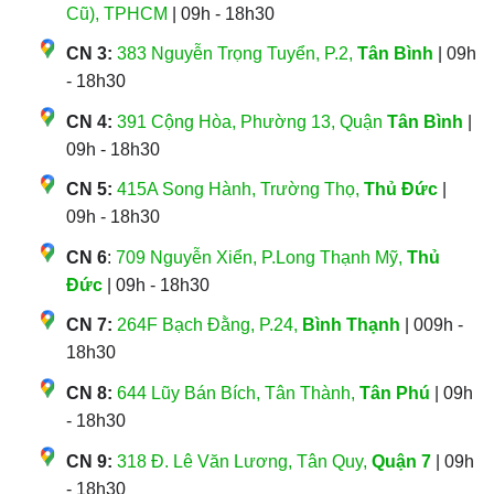
Cũ), TPHCM
| 09h - 18h30
CN 3:
383 Nguyễn Trọng Tuyển, P.2,
Tân Bình
| 09h
- 18h30
CN 4:
391 Cộng Hòa, Phường 13, Quận
Tân Bình
|
09h - 18h30
CN 5:
415A Song Hành, Trường Thọ,
Thủ Đức
|
09h - 18h30
CN 6
:
709 Nguyễn Xiển, P.Long Thạnh Mỹ,
Thủ
Đức
| 09h - 18h30
CN 7:
264F Bạch Đằng, P.24,
Bình Thạnh
| 009h -
18h30
CN 8:
644 Lũy Bán Bích, Tân Thành,
Tân Phú
| 09h
- 18h30
CN 9:
318 Đ. Lê Văn Lương, Tân Quy,
Quận 7
| 09h
- 18h30