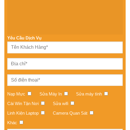
Yêu Cầu Dịch Vụ
Nạp Mực
Sửa Máy In
Sửa máy tính
Cài Win Tận Nơi
Sửa wifi
Linh Kiện Laptop
Camera Quan Sát
Khác