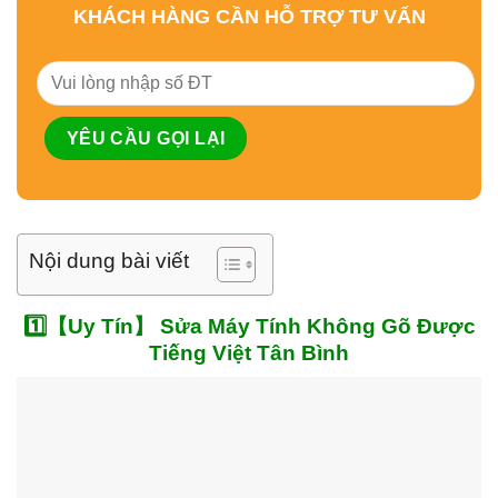
KHÁCH HÀNG CẦN HỖ TRỢ TƯ VẤN
Nội dung bài viết
1️⃣【Uy Tín】 Sửa Máy Tính Không Gõ Được
Tiếng Việt Tân Bình