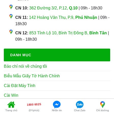
CN 10:
362 Đường 3/2, P.12,
Q.10
| 09h - 18h30
CN 11:
142 Hoàng Văn Thụ, P.9,
Phú Nhuận
| 09h -
18h30
CN 12:
853 Tỉnh Lộ 10, Bình Trị Đông B,
Bình Tân
|
09h - 18h30
DANH MỤC
Báo chí nói về chúng tôi
Biễu Mẫu Giấy Tờ Hành Chính
Cài Đặt Máy Tính
Cài Win
1800 6025
Chưa phân loại
Trang chủ
(0₫/phút)
Nhắn tin
Chat Zalo
Chỉ đường