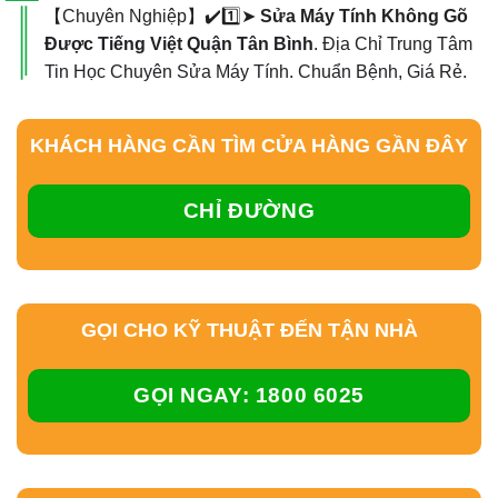
【Chuyên Nghiệp】✔️1️⃣➤
Sửa Máy Tính Không Gõ
Được Tiếng Việt Quận Tân Bình
. Địa Chỉ Trung Tâm
Tin Học Chuyên Sửa Máy Tính. Chuẩn Bệnh, Giá Rẻ.
KHÁCH HÀNG CẦN TÌM CỬA HÀNG GẦN ĐÂY
CHỈ ĐƯỜNG
GỌI CHO KỸ THUẬT ĐẾN TẬN NHÀ
GỌI NGAY: 1800 6025