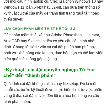
với mọi cấu hình laptop cũ. Việc lựa chọn Windows 10 hay
Windows 11, bản 64-bit hay 32-bit, cần dựa trên thông số
kỹ thuật cụ thể của máy để tránh tình trạng “quá tải” hoặc
thiếu driver.
LỰA CHỌN PHẦN MỀM THIẾT KẾ TỐI ƯU
Các phần mềm thiết kế như Adobe Photoshop, Illustrator,
AutoCAD hay SketchUp đều có yêu cầu cấu hình nhất
định. Chúng tôi sẽ tư vấn và cài đặt phiên bản phù hợp
nhất với khả năng của laptop, đảm bảo bạn có thể làm việc
hiệu quả mà không gặp giật lag.
“Kỹ thuật” cài đặt chuyên nghiệp: Từ “sơ
chế” đến “thành phẩm”
Quá trình cài đặt không chỉ là chạy file setup. Đó là một
chuỗi các bước kỹ thuật được thực hiện tỉ mỉ, từ việc phân
vùng ổ đĩa, cài đặt driver, đến tối ưu hóa hệ thống và cấu
hình phần mềm.