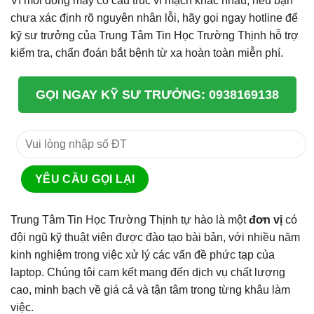
Vì mỗi dòng máy có cấu trúc vi mạch khác nhau, nếu bạn
chưa xác định rõ nguyên nhân lỗi, hãy gọi ngay hotline để
kỹ sư trưởng của Trung Tâm Tin Học Trường Thịnh hỗ trợ
kiểm tra, chẩn đoán bắt bệnh từ xa hoàn toàn miễn phí.
GỌI NGAY KỸ SƯ TRƯỞNG: 0938169138
Trung Tâm Tin Học Trường Thịnh tự hào là một
đơn vị
có
đội ngũ kỹ thuật viên được đào tạo bài bản, với nhiều năm
kinh nghiệm trong việc xử lý các vấn đề phức tạp của
laptop. Chúng tôi cam kết mang đến dịch vụ chất lượng
cao, minh bạch về giá cả và tận tâm trong từng khâu làm
việc.