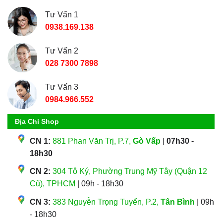
Tư Vấn 1
0938.169.138
Tư Vấn 2
028 7300 7898
Tư Vấn 3
0984.966.552
Địa Chỉ Shop
CN 1:
881 Phan Văn Trị, P.7,
Gò Vấp
|
07h30 -
18h30
CN 2:
304 Tô Ký, Phường Trung Mỹ Tây (Quận 12
Cũ), TPHCM
| 09h - 18h30
CN 3:
383 Nguyễn Trọng Tuyển, P.2,
Tân Bình
| 09h
- 18h30