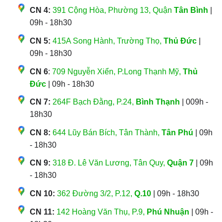
CN 4:
391 Cộng Hòa, Phường 13, Quận
Tân Bình
|
09h - 18h30
CN 5:
415A Song Hành, Trường Thọ,
Thủ Đức
|
09h - 18h30
CN 6
:
709 Nguyễn Xiển, P.Long Thạnh Mỹ,
Thủ
Đức
| 09h - 18h30
CN 7:
264F Bạch Đằng, P.24,
Bình Thạnh
| 009h -
18h30
CN 8:
644 Lũy Bán Bích, Tân Thành,
Tân Phú
| 09h
- 18h30
CN 9:
318 Đ. Lê Văn Lương, Tân Quy,
Quận 7
| 09h
- 18h30
CN 10:
362 Đường 3/2, P.12,
Q.10
| 09h - 18h30
CN 11:
142 Hoàng Văn Thụ, P.9,
Phú Nhuận
| 09h -