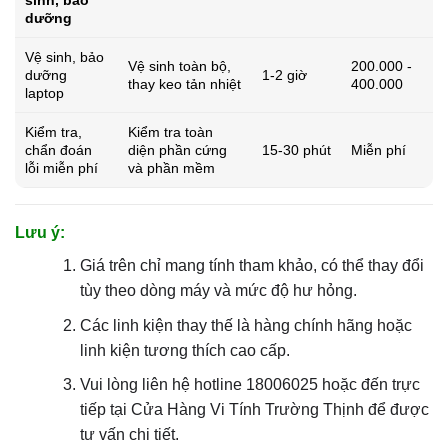
sinh, bảo
dưỡng
Vệ sinh, bảo
Vệ sinh toàn bộ,
200.000 -
dưỡng
1-2 giờ
thay keo tản nhiệt
400.000
laptop
Kiểm tra,
Kiểm tra toàn
chẩn đoán
diện phần cứng
15-30 phút
Miễn phí
lỗi miễn phí
và phần mềm
Lưu ý:
Giá trên chỉ mang tính tham khảo, có thể thay đổi
tùy theo dòng máy và mức độ hư hỏng.
Các linh kiện thay thế là hàng chính hãng hoặc
linh kiện tương thích cao cấp.
Vui lòng liên hệ hotline 18006025 hoặc đến trực
tiếp tại Cửa Hàng Vi Tính Trường Thịnh để được
tư vấn chi tiết.