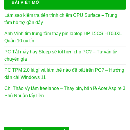
300.000₫.
BÀI VIẾT MỚI
Làm sao kiểm tra tiến trình chiếm CPU Surface – Trung
tâm hỗ trợ gần đây
Anh Vĩnh tìm trung tâm thay pin laptop HP 15CS HT03XL
Quận 10 uy tín
PC Tắt máy hay Sleep sẽ tốt hơn cho PC? – Tư vấn từ
chuyên gia
PC TPM 2.0 là gì và làm thế nào để bật trên PC? – Hướng
dẫn cài Windows 11
Chị Thảo Vy làm freelance – Thay pin, bản lề Acer Aspire 3
Phú Nhuận lấy liền