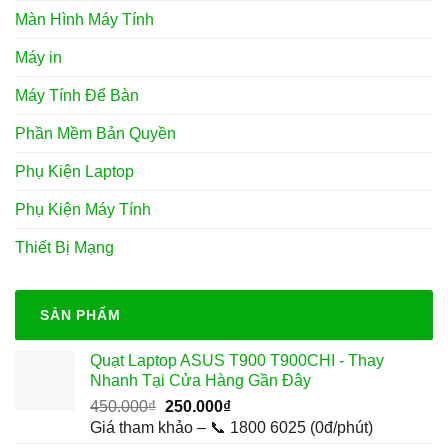
Màn Hình Máy Tính
Máy in
Máy Tính Để Bàn
Phần Mềm Bản Quyền
Phụ Kiện Laptop
Phụ Kiện Máy Tính
Thiết Bị Mạng
SẢN PHẨM
Quạt Laptop ASUS T900 T900CHI - Thay
Nhanh Tại Cửa Hàng Gần Đây
Giá
Giá
450.000
₫
250.000
₫
gốc
hiện
Giá tham khảo – 📞 1800 6025 (0đ/phút)
là:
tại