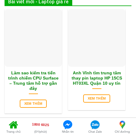
Bài viết mới - Laptop giá rẻ
Làm sao kiểm tra tiến
Anh Vĩnh tìm trung tâm
trình chiếm CPU Surface
thay pin laptop HP 15CS
– Trung tâm hỗ trợ gần
HT03XL Quận 10 uy tín
đây
XEM THÊM
XEM THÊM
1800 6025
Trang chủ
(0₫/phút)
Nhắn tin
Chat Zalo
Chỉ đường