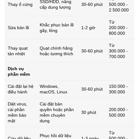
SSD/HDD, nâng
Thay ổ cứng
30-60 phút
500.000 -
cấp dung lượng
2.500.000
Từ
Khắc phục bản lề
Sửa bản lề
1-2 giờ
200.000 -
gãy, lỏng
800.000
Từ
Thay quạt
Quạt chính hãng
30-60 phút
300.000 -
tản nhiệt
hoặc tương thích
700.000
Dịch vụ
phần mềm
Cài đặt lại hệ
Windows,
150.000 -
30-60 phút
điều hành
macOS, Linux
300.000
Diệt virus,
Cài đặt bản
cài phần
quyền hoặc phần
200.000 -
30 phút
mềm bảo
mềm chuyên
500.000
mật
dụng
Từ
Phục hồi dữ liệu
Cứu dữ liệu
1-3 ngày
500.000 -