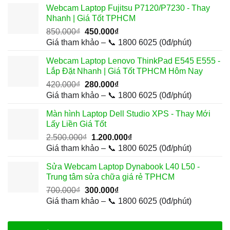
Webcam Laptop Fujitsu P7120/P7230 - Thay
450.000₫.
là:
Nhanh | Giá Tốt TPHCM
250.000₫.
Giá
Giá
850.000
₫
450.000
₫
gốc
hiện
Giá tham khảo – 📞 1800 6025 (0đ/phút)
là:
tại
Webcam Laptop Lenovo ThinkPad E545 E555 -
850.000₫.
là:
Lắp Đặt Nhanh | Giá Tốt TPHCM Hôm Nay
450.000₫.
Giá
Giá
420.000
₫
280.000
₫
gốc
hiện
Giá tham khảo – 📞 1800 6025 (0đ/phút)
là:
tại
Màn hình Laptop Dell Studio XPS - Thay Mới
420.000₫.
là:
Lấy Liền Giá Tốt
280.000₫.
Giá
Giá
2.500.000
₫
1.200.000
₫
gốc
hiện
Giá tham khảo – 📞 1800 6025 (0đ/phút)
là:
tại
Sửa Webcam Laptop Dynabook L40 L50 -
2.500.000₫.
là:
Trung tâm sửa chữa giá rẻ TPHCM
1.200.000₫.
Giá
Giá
700.000
₫
300.000
₫
gốc
hiện
Giá tham khảo – 📞 1800 6025 (0đ/phút)
là:
tại
700.000₫.
là: