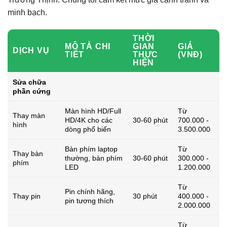
minh bạch.
THỜI
MÔ TẢ CHI
GIAN
GIÁ
DỊCH VỤ
TIẾT
THỰC
(VNĐ)
HIỆN
Sửa chữa
phần cứng
Màn hình HD/Full
Từ
Thay màn
HD/4K cho các
30-60 phút
700.000 -
hình
dòng phổ biến
3.500.000
Bàn phím laptop
Từ
Thay bàn
thường, bàn phím
30-60 phút
300.000 -
phím
LED
1.200.000
Từ
Pin chính hãng,
Thay pin
30 phút
400.000 -
pin tương thích
2.000.000
Từ