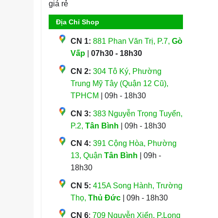
Địa Chỉ Shop
CN 1:
881 Phan Văn Trị, P.7,
Gò
Vấp
|
07h30 - 18h30
CN 2:
304 Tô Ký, Phường
Trung Mỹ Tây (Quận 12 Cũ),
TPHCM
| 09h - 18h30
CN 3:
383 Nguyễn Trọng Tuyển,
P.2,
Tân Bình
| 09h - 18h30
CN 4:
391 Cộng Hòa, Phường
13, Quận
Tân Bình
| 09h -
18h30
CN 5:
415A Song Hành, Trường
Thọ,
Thủ Đức
| 09h - 18h30
CN 6
:
709 Nguyễn Xiển, P.Long