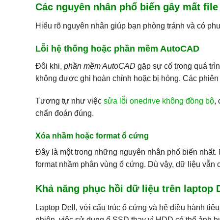
Các nguyên nhân phổ biến gây mất fil
Hiểu rõ nguyên nhân giúp bạn phòng tránh và có phư
Lỗi hệ thống hoặc phần mềm AutoCAD
Đôi khi,
phần mềm AutoCAD
gặp sự cố trong quá trìn
không được ghi hoàn chỉnh hoặc bị hỏng. Các phiên
Tương tự như việc
sửa lỗi onedrive không đồng bộ
,
chẩn đoán đúng.
Xóa nhầm hoặc format ổ cứng
Đây là một trong những nguyên nhân phổ biến nhất. 
format nhầm phân vùng ổ cứng. Dù vậy, dữ liệu vẫn 
Khả năng phục hồi dữ liệu trên laptop 
Laptop Dell, với cấu trúc ổ cứng và hệ điều hành ti
nhiên, việc sử dụng ổ SSD thay vì HDD có thể ảnh h