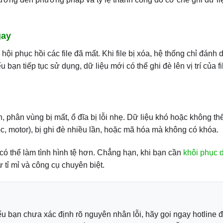
gay
hội phục hồi các file đã mất. Khi file bị xóa, hệ thống chỉ đánh
 bạn tiếp tục sử dụng, dữ liệu mới có thể ghi đè lên vị trí của fi
h, phân vùng bị mất, ổ đĩa bị lỗi nhẹ. Dữ liệu khó hoặc không th
c, motor), bị ghi đè nhiều lần, hoặc mã hóa mà không có khóa.
 có thể làm tình hình tệ hơn. Chẳng hạn, khi bạn cần
khôi phục d
ự tỉ mỉ và công cụ chuyên biệt.
u bạn chưa xác định rõ nguyên nhân lỗi, hãy gọi ngay hotline 