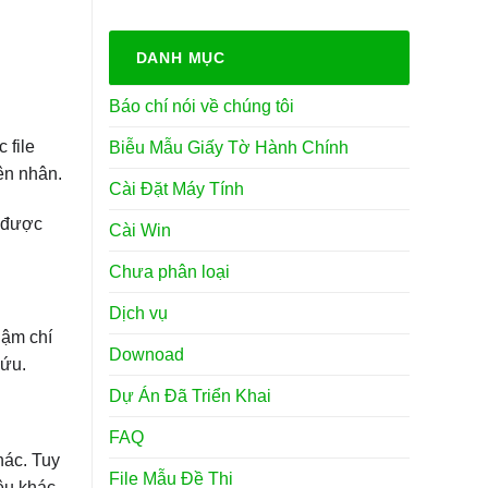
DANH MỤC
Báo chí nói về chúng tôi
 file
Biễu Mẫu Giấy Tờ Hành Chính
ên nhân.
Cài Đặt Máy Tính
u được
Cài Win
Chưa phân loại
Dịch vụ
hậm chí
Downoad
cứu.
Dự Án Đã Triển Khai
FAQ
hác. Tuy
File Mẫu Đề Thi
ệu khác