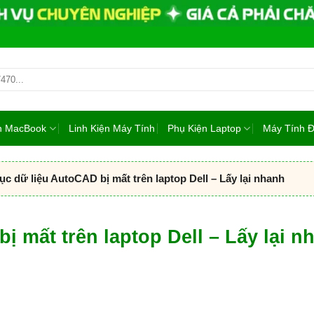
ện MacBook
Linh Kiện Máy Tính
Phụ Kiện Laptop
Máy Tính 
c dữ liệu AutoCAD bị mất trên laptop Dell – Lấy lại nhanh
ị mất trên laptop Dell – Lấy lại n