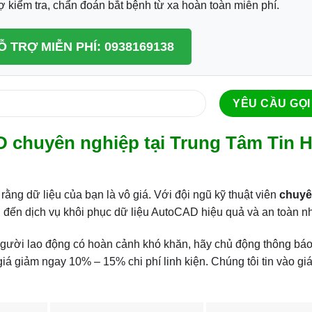
 kiểm tra, chẩn đoán bắt bệnh từ xa hoàn toàn miễn phí.
Ỗ TRỢ MIỄN PHÍ: 0938169138
D chuyên nghiệp tại Trung Tâm Tin 
ằng dữ liệu của bạn là vô giá. Với đội ngũ kỹ thuật viên
chuy
ng đến dịch vụ khôi phục dữ liệu AutoCAD hiệu quả và an toàn nh
 người lao động có hoàn cảnh khó khăn, hãy chủ động thông bá
á giảm ngay 10% – 15% chi phí linh kiện. Chúng tôi tin vào giá 