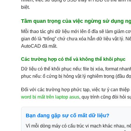
biệt.
Tầm quan trọng của việc ngừng sử dụng n
Mỗi thao tác ghi dữ liệu mới lên ổ đĩa sẽ làm giảm cơ 
gian đó là “trống” chứ chưa xóa hẳn dữ liệu vật lý. Nếu
AutoCAD đã mất.
Các trường hợp có thể và không thể khôi phục
Dữ liệu có thể khôi phục nếu: file bị xóa, format nhan
phục nếu: ổ cứng bị hỏng vật lý nghiêm trọng (đầu đọ
Đối với các trường hợp phức tạp, việc tự ý can thiệp
word bị mất trên laptop asus
, quy trình cũng đòi hỏi s
Bạn đang gặp sự cố mất dữ liệu?
Vì mỗi dòng máy có cấu trúc vi mạch khác nhau, nế