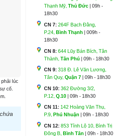
Thạnh Mỹ,
Thủ Đức
| 09h -
18h30
CN 7:
264F Bạch Đằng,
P.24,
Bình Thạnh
| 009h -
18h30
CN 8:
644 Lũy Bán Bích, Tân
Thành,
Tân Phú
| 09h - 18h30
CN 9:
318 Đ. Lê Văn Lương,
Tân Quy,
Quận 7
| 09h - 18h30
 phải lúc
CN 10:
362 Đường 3/2,
sự cố.
P.12,
Q.10
| 09h - 18h30
ệm.
CN 11:
142 Hoàng Văn Thụ,
 chứa
P.9,
Phú Nhuận
| 09h - 18h30
CN 12:
853 Tỉnh Lộ 10, Bình Trị
Đông B,
Bình Tân
| 09h - 18h30