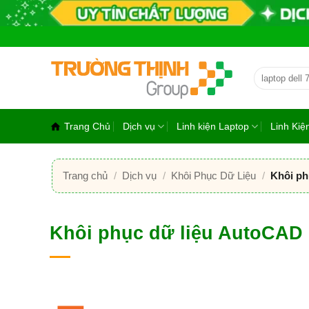
Bỏ
qua
nội
dung
Tìm
kiếm:
Trang Chủ
Dịch vụ
Linh kiện Laptop
Linh Ki
Trang chủ
/
Dịch vụ
/
Khôi Phục Dữ Liệu
/
Khôi phụ
Khôi phục dữ liệu AutoCAD b