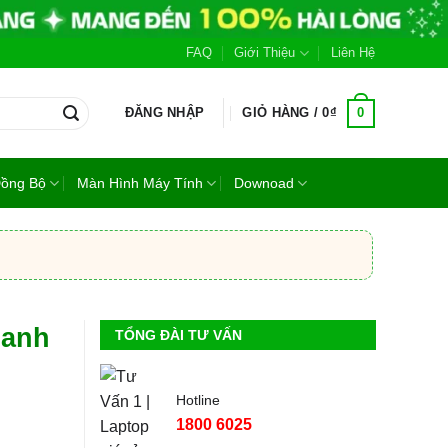
FAQ
Giới Thiệu
Liên Hệ
0
ĐĂNG NHẬP
GIỎ HÀNG /
0
₫
Đồng Bộ
Màn Hình Máy Tính
Downoad
hanh
TỔNG ĐÀI TƯ VẤN
Hotline
1800 6025