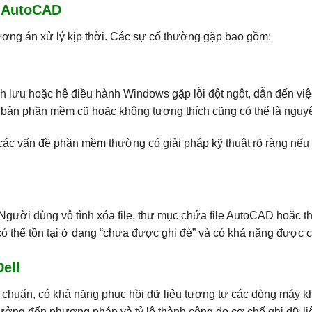
e AutoCAD
ơng án xử lý kịp thời. Các sự cố thường gặp bao gồm:
h lưu hoặc hệ điều hành Windows gặp lỗi đột ngột, dẫn đến việc
 bản phần mềm cũ hoặc không tương thích cũng có thể là nguy
 các vấn đề phần mềm thường có giải pháp kỹ thuật rõ ràng nế
Người dùng vô tình xóa file, thư mục chứa file AutoCAD hoặc t
có thể tồn tại ở dạng “chưa được ghi đè” và có khả năng được 
Dell
êu chuẩn, có khả năng phục hồi dữ liệu tương tự các dòng máy k
ưởng đến phương pháp và tỷ lệ thành công do cơ chế ghi dữ li