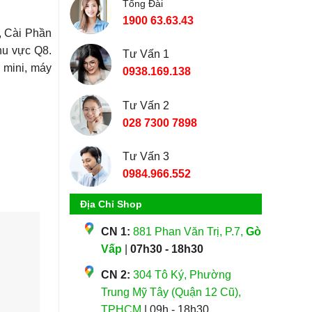
Tổng Đài
1900 63.63.43
 Cài Phần
hu vực Q8.
Tư Vấn 1
h mini, máy
0938.169.138
Tư Vấn 2
028 7300 7898
Tư Vấn 3
0984.966.552
Địa Chỉ Shop
CN 1:
881 Phan Văn Trị, P.7,
Gò
Vấp
|
07h30 - 18h30
CN 2:
304 Tô Ký, Phường
Trung Mỹ Tây (Quận 12 Cũ),
TPHCM
| 09h - 18h30