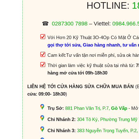
HOTLINE:
1
☎
0287300 7898
– Viettel:
0984.966.
Với Hơn 20 Kỹ Thuật 3O-4Op Có Mặt Ở Các
gọi thợ tới sửa, Giao hàng nhanh, tư vấn 
Cam kết:Tư vấn tận nơi miễn phí, sửa ok hàn
Thời gian làm việc kỹ thuật sửa tại nhà từ:
7
hàng mở cửa tới 09h-18h30
LIÊN HỆ TỚI CỬA HÀNG SỬA CHỮA MUA BÁN
(B
cửa: 09:00- 18h30
)
Trụ Sở:
881 Phan Văn Trị, P.7,
Gò Vấp
- Mở 
Chi Nhánh 2:
304 Tô Ký, Phường Trung Mỹ
Chi Nhánh 3:
383 Nguyễn Trọng Tuyển, P.2,