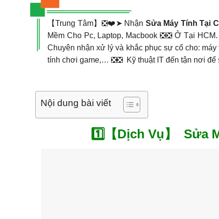
【Trung Tâm】❎❤️➤ Nhận
Sửa Máy Tính Tại 
Mềm Cho Pc, Laptop, Macbook ❎❎ Ở Tại HCM. Địa 
Chuyên nhận xử lý và khắc phục sự cố cho: máy t
tính chơi game,… ❎❎ Kỹ thuật IT đến tận nơi để 
Nội dung bài viết
1️⃣【Dịch Vụ】 Sửa M