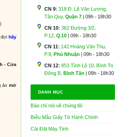
CN 9:
318 Đ. Lê Văn Lương,
Tân Quy,
Quận 7
| 09h - 18h30
)
CN 10:
362 Đường 3/2,
P.12,
Q.10
| 09h - 18h30
 đợi
hãy
CN 11:
142 Hoàng Văn Thụ,
P.9,
Phú Nhuận
| 09h - 18h30
h - Cửa
CN 12:
853 Tỉnh Lộ 10, Bình Trị
Đông B,
Bình Tân
| 09h - 18h30
g ảo
mở
DANH MỤC
Báo chí nói về chúng tôi
Biễu Mẫu Giấy Tờ Hành Chính
Cài Đặt Máy Tính