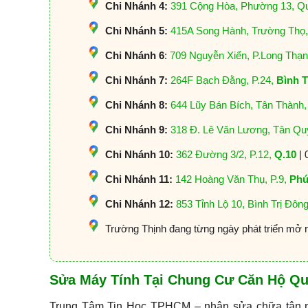
Chi Nhánh 4:
391 Cộng Hòa, Phường 13, 
Chi Nhánh 5:
415A Song Hành, Trường Thọ
Chi Nhánh 6
:
709 Nguyễn Xiển, P.Long Thạ
Chi Nhánh 7:
264F Bạch Đằng, P.24,
Bình 
Chi Nhánh 8:
644 Lũy Bán Bích, Tân Thành
Chi Nhánh 9:
318 Đ. Lê Văn Lương, Tân Qu
Chi Nhánh 10:
362 Đường 3/2, P.12,
Q.10
| 
Chi Nhánh 11:
142 Hoàng Văn Thụ, P.9,
Phú
Chi Nhánh 12:
853 Tỉnh Lộ 10, Bình Trị Đôn
Trường Thịnh đang từng ngày phát triển mở 
Sửa Máy Tính Tại Chung Cư Căn Hộ Qu
Trung Tâm Tin Học TPHCM – nhận sửa chữa tận nơi