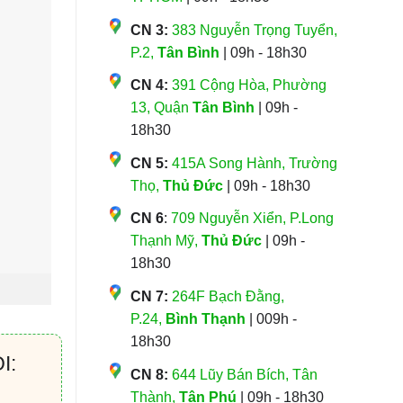
CN 3:
383 Nguyễn Trọng Tuyển,
P.2,
Tân Bình
| 09h - 18h30
CN 4:
391 Cộng Hòa, Phường
13, Quận
Tân Bình
| 09h -
18h30
CN 5:
415A Song Hành, Trường
Thọ,
Thủ Đức
| 09h - 18h30
CN 6
:
709 Nguyễn Xiển, P.Long
Thạnh Mỹ,
Thủ Đức
| 09h -
18h30
CN 7:
264F Bạch Đằng,
P.24,
Bình Thạnh
| 009h -
18h30
I:
CN 8:
644 Lũy Bán Bích, Tân
Thành,
Tân Phú
| 09h - 18h30