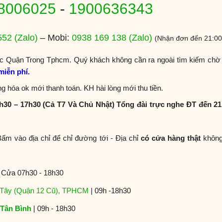
8006025
-
1900636343
552
(Zalo)
– Mobi:
0938 169 138
(Zalo)
(Nhận đơn đến 21:00
 Quận Trong Tphcm. Quý khách không cần ra ngoài tìm kiếm chờ
miễn phí.
g hóa ok mới thanh toán. KH hài lòng mới thu tiền.
h30 – 17h30 (Cả T7 Và Chủ Nhật) Tổng đài trực nghe ĐT đến 21
ấm vào địa chỉ để chỉ đường tới - Địa chỉ
có cửa hàng thật
khôn
Cửa 07h30 - 18h30
 Tây (Quận 12 Cũ), TPHCM
| 09h -18h30
Tân Bình
| 09h - 18h30