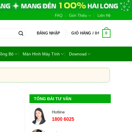
FAQ
Giới Thiệu
Liên Hệ
0
ĐĂNG NHẬP
GIỎ HÀNG /
0
₫
Đồng Bộ
Màn Hình Máy Tính
Downoad
TỔNG ĐÀI TƯ VẤN
Hotline
1800 6025