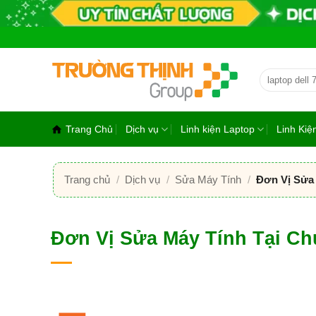
Bỏ
qua
nội
dung
Tìm
kiếm:
Trang Chủ
Dịch vụ
Linh kiện Laptop
Linh Ki
Trang chủ
/
Dịch vụ
/
Sửa Máy Tính
/
Đơn Vị Sửa 
Đơn Vị Sửa Máy Tính Tại C