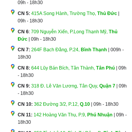
09h - 18h30
CN 5:
415A Song Hành, Trường Thọ,
Thủ Đức
|
09h - 18h30
CN 6
:
709 Nguyễn Xiển, P.Long Thạnh Mỹ,
Thủ
Đức
| 09h - 18h30
CN 7:
264F Bạch Đằng, P.24,
Bình Thạnh
| 009h -
18h30
CN 8:
644 Lũy Bán Bích, Tân Thành,
Tân Phú
| 09h
- 18h30
CN 9:
318 Đ. Lê Văn Lương, Tân Quy,
Quận 7
| 09h
- 18h30
CN 10:
362 Đường 3/2, P.12,
Q.10
| 09h - 18h30
CN 11:
142 Hoàng Văn Thụ, P.9,
Phú Nhuận
| 09h -
18h30