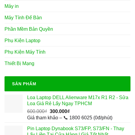
Máy in
Máy Tính Để Bàn
Phần Mềm Bản Quyền
Phụ Kiện Laptop
Phụ Kiện Máy Tính
Thiết Bị Mạng
SẢN PHẨM
Loa Laptop DELL Alienware M17x R1 R2 - Sửa
Loa Giá Rẻ Lấy Ngay TPHCM
Giá
Giá
600.000
₫
300.000
₫
gốc
hiện
Giá tham khảo – 📞 1800 6025 (0đ/phút)
là:
tại
Pin Laptop Dynabook S73/FP, S73/FN - Thay
600.000₫.
là:
Lấy Liền Tại Cửa Hàng | Giá Tốt Nhất