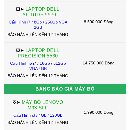
❎➤
LAPTOP DELL
LATITUDE 5570
8.500.000 Đồng
Cấu Hình i7 / 8Gb / 256Gb VGA
2GB
BẢO HÀNH LÊN ĐẾN 12 THÁNG
❎➤
LAPTOP DELL
PRECISION 5530
14.750.000 Đồng
Cấu Hình i5 i7 / 16Gb / 512Gb
VGA 4GB
BẢO HÀNH LÊN ĐẾN 12 THÁNG
BẢNG BÁO GIÁ MÁY BỘ
❎➤
MÁY BỘ LENOVO
M93 SFF
1.990.000 Đồng
Cấu Hình i3 / 4Gb / 120Gb
BẢO HÀNH LÊN ĐẾN 12 THÁNG