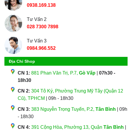
0938.169.138
Tư Vấn 2
028 7300 7898
Tư Vấn 3
0984.966.552
Địa Chỉ Shop
CN 1:
881 Phan Văn Trị, P.7,
Gò Vấp
|
07h30 -
18h30
CN 2:
304 Tô Ký, Phường Trung Mỹ Tây (Quận 12
Cũ), TPHCM
| 09h - 18h30
CN 3:
383 Nguyễn Trọng Tuyển, P.2,
Tân Bình
| 09h
- 18h30
CN 4:
391 Cộng Hòa, Phường 13, Quận
Tân Bình
|