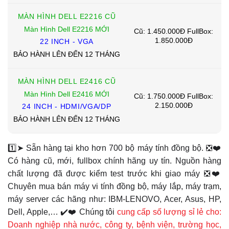
MÀN HÌNH DELL E2216 CŨ
Màn Hình Dell E2216 MỚI
Cũ: 1.450.000Đ FullBox:
1.850.000Đ
22 INCH - VGA
BẢO HÀNH LÊN ĐẾN 12 THÁNG
MÀN HÌNH DELL E2416 CŨ
Màn Hình Dell E2416 MỚI
Cũ: 1.750.000Đ FullBox:
2.150.000Đ
24 INCH - HDMI/VGA/DP
BẢO HÀNH LÊN ĐẾN 12 THÁNG
1️⃣➤ Sẵn hàng tại kho hơn 700 bộ máy tính đồng bộ. ❎❤️
Có hàng cũ, mới, fullbox chính hãng uy tín. Nguồn hàng
chất lượng đã được kiểm test trước khi giao máy ❎❤️
Chuyên mua bán máy vi tính đồng bộ, máy lắp, máy trạm,
máy server các hãng như: IBM-LENOVO, Acer, Asus, HP,
Dell, Apple,… ✔️❤️ Chúng tôi
cung cấp số lượng sỉ lẻ cho:
Doanh nghiệp nhà nước, công ty, bệnh viện, trường học,