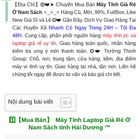
【Địa Chỉ】❎❤️➤ Chuyên Mua Bán
Máy Tính Giá Rẻ
Ở Nam Sách
⭐_⭐_⭐ Hàng Cũ, Mới, 99%, FullBox, Like
New Giá Sỉ và Lẻ ❎❤️ Gần Đây. Dịch Vụ Giao Hàng Tại
Các Huyện Xã
Nhanh Có Ngay Trong 24H – Tối Đa
48H
. Cung cấp, phân phối nguồn hàng
máy tính pc và
laptop giá rẻ uy tín
. Giao hàng toàn quốc, nhận hàng
kiểm tra ưng ý mới thanh toán. ❎❤️ Trường Thịnh
Group: Chỗ, nơi, trung tâm, cửa hàng, tiệm, địa điểm
máy vi tính uy tín. Giao hàng tại nhà, tận nơi. Liên hệ
chúng tôi ngay để được tư vấn và báo giá chi tiết.
Nội dung bài viết
1️⃣【Mua Bán】 Máy Tính Laptop Giá Rẻ Ở
Nam Sách tỉnh Hải Dương ™