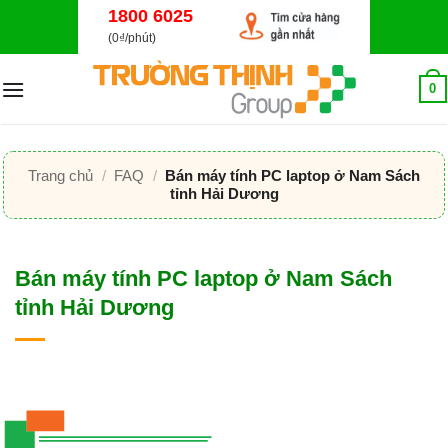
Bỏ
1800 6025
qua
(0₫/phút)
nội
dung
0
Trang chủ
/
FAQ
/
Bán máy tính PC laptop ở Nam Sách
tỉnh Hải Dương
Bán máy tính PC laptop ở Nam Sách
tỉnh Hải Dương