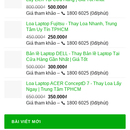
300.000₫.
Giá
Giá
800.000
₫
500.000
₫
gốc
hiện
Giá tham khảo – 📞 1800 6025 (0đ/phút)
là:
tại
Loa Laptop Fujitsu - Thay Loa Nhanh, Trung
800.000₫.
là:
Tâm Uy Tín TPHCM
500.000₫.
Giá
Giá
450.000
₫
250.000
₫
gốc
hiện
Giá tham khảo – 📞 1800 6025 (0đ/phút)
là:
tại
Bản lề Laptop DELL - Thay Bản lề Laptop Tại
450.000₫.
là:
Cửa Hàng Gần Nhất | Giá Tốt
250.000₫.
Giá
Giá
500.000
₫
300.000
₫
gốc
hiện
Giá tham khảo – 📞 1800 6025 (0đ/phút)
là:
tại
Loa Laptop ACER ConceptD 7 - Thay Loa Lấy
500.000₫.
là:
Ngay | Trung Tâm TPHCM
300.000₫.
Giá
Giá
650.000
₫
350.000
₫
gốc
hiện
Giá tham khảo – 📞 1800 6025 (0đ/phút)
là:
tại
650.000₫.
là:
350.000₫.
BÀI VIẾT MỚI