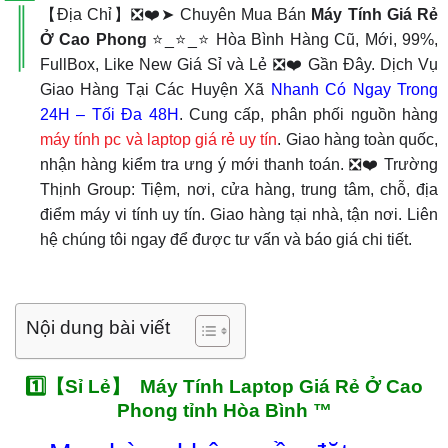
【Địa Chỉ】❎❤️➤ Chuyên Mua Bán
Máy Tính Giá Rẻ
Ở Cao Phong
⭐_⭐_⭐ Hòa Bình Hàng Cũ, Mới, 99%,
FullBox, Like New Giá Sỉ và Lẻ ❎❤️ Gần Đây. Dịch Vụ
Giao Hàng Tại Các Huyện Xã
Nhanh Có Ngay Trong
24H – Tối Đa 48H
. Cung cấp, phân phối nguồn hàng
máy tính pc và laptop giá rẻ uy tín
. Giao hàng toàn quốc,
nhận hàng kiểm tra ưng ý mới thanh toán. ❎❤️ Trường
Thịnh Group: Tiệm, nơi, cửa hàng, trung tâm, chỗ, địa
điểm máy vi tính uy tín. Giao hàng tại nhà, tận nơi. Liên
hệ chúng tôi ngay để được tư vấn và báo giá chi tiết.
Nội dung bài viết
1️⃣【Sỉ Lẻ】 Máy Tính Laptop Giá Rẻ Ở Cao
Phong tỉnh Hòa Bình ™