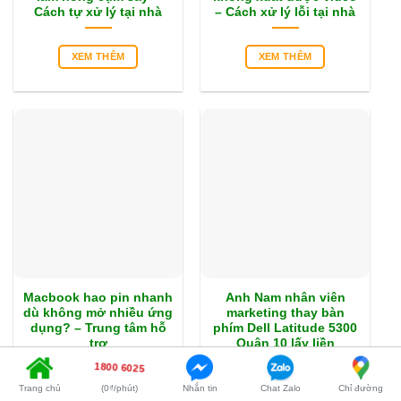
Cách tự xử lý tại nhà
– Cách xử lý lỗi tại nhà
XEM THÊM
XEM THÊM
Macbook hao pin nhanh
Anh Nam nhân viên
dù không mở nhiều ứng
marketing thay bàn
dụng? – Trung tâm hỗ
phím Dell Latitude 5300
trợ
Quận 10 lấy liền
1800 6025
XEM THÊM
XEM THÊM
Trang chủ
(0₫/phút)
Nhắn tin
Chat Zalo
Chỉ đường