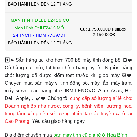
BẢO HÀNH LÊN ĐẾN 12 THÁNG
MÀN HÌNH DELL E2416 CŨ
Màn Hình Dell E2416 MỚI
Cũ: 1.750.000Đ FullBox:
2.150.000Đ
24 INCH - HDMI/VGA/DP
BẢO HÀNH LÊN ĐẾN 12 THÁNG
1️⃣➤ Sẵn hàng tại kho hơn 700 bộ máy tính đồng bộ. ❎❤️
Có hàng cũ, mới, fullbox chính hãng uy tín. Nguồn hàng
chất lượng đã được kiểm test trước khi giao máy ❎❤️
Chuyên mua bán máy vi tính đồng bộ, máy lắp, máy trạm,
máy server các hãng như: IBM-LENOVO, Acer, Asus, HP,
Dell, Apple,… ✔️❤️ Chúng tôi
cung cấp số lượng sỉ lẻ cho:
Doanh nghiệp nhà nước, công ty, bệnh viện, trường học,
trung tâm, xí nghiệp số lượng nhiều tại các huyện xã ở tại
Cao Phong
. Yêu cầu giao hàng ngay.
Địa điểm chuyên mua
bán máy tính cũ giá rẻ ở Hòa Bình