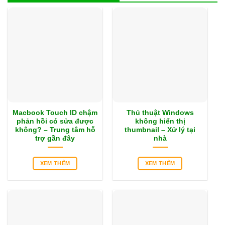
Macbook Touch ID chậm
Thủ thuật Windows
phản hồi có sửa được
không hiển thị
không? – Trung tâm hỗ
thumbnail – Xử lý tại
trợ gần đây
nhà
XEM THÊM
XEM THÊM