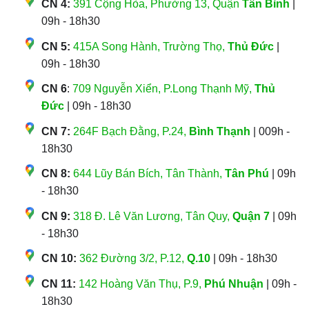
CN 4:
391 Cộng Hòa, Phường 13, Quận
Tân Bình
|
09h - 18h30
CN 5:
415A Song Hành, Trường Thọ,
Thủ Đức
|
09h - 18h30
CN 6
:
709 Nguyễn Xiển, P.Long Thạnh Mỹ,
Thủ
Đức
| 09h - 18h30
CN 7:
264F Bạch Đằng, P.24,
Bình Thạnh
| 009h -
18h30
CN 8:
644 Lũy Bán Bích, Tân Thành,
Tân Phú
| 09h
- 18h30
CN 9:
318 Đ. Lê Văn Lương, Tân Quy,
Quận 7
| 09h
- 18h30
CN 10:
362 Đường 3/2, P.12,
Q.10
| 09h - 18h30
CN 11:
142 Hoàng Văn Thụ, P.9,
Phú Nhuận
| 09h -
18h30