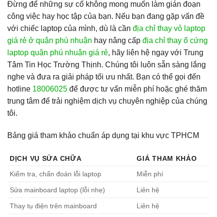
Đừng để những sự cố không mong muốn làm gián đoạn
công việc hay học tập của bạn. Nếu bạn đang gặp vấn đề
với chiếc laptop của mình, dù là cần
địa chỉ thay vỏ laptop
giá rẻ ở quận phú nhuận
hay nâng cấp
địa chỉ thay ổ cứng
laptop quận phú nhuận giá rẻ
, hãy liên hệ ngay với Trung
Tâm Tin Học Trường Thịnh. Chúng tôi luôn sẵn sàng lắng
nghe và đưa ra giải pháp tối ưu nhất. Bạn có thể gọi đến
hotline
18006025
để được tư vấn miễn phí hoặc ghé thăm
trung tâm để trải nghiệm dịch vụ chuyên nghiệp của chúng
tôi.
Bảng giá tham khảo chuẩn áp dụng tại khu vực TPHCM
DỊCH VỤ SỬA CHỮA
GIÁ THAM KHẢO
Kiểm tra, chẩn đoán lỗi laptop
Miễn phí
Sửa mainboard laptop (lỗi nhẹ)
Liên hệ
Thay tụ điện trên mainboard
Liên hệ