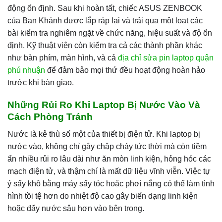
động ổn định. Sau khi hoàn tất, chiếc ASUS ZENBOOK
của Bạn Khánh được lắp ráp lại và trải qua một loạt các
bài kiểm tra nghiêm ngặt về chức năng, hiệu suất và độ ổn
định. Kỹ thuật viên còn kiểm tra cả các thành phần khác
như bàn phím, màn hình, và cả
địa chỉ sửa pin laptop quận
phú nhuận
để đảm bảo mọi thứ đều hoạt động hoàn hảo
trước khi bàn giao.
Những Rủi Ro Khi Laptop Bị Nước Vào Và
Cách Phòng Tránh
Nước là kẻ thù số một của thiết bị điện tử. Khi laptop bị
nước vào, không chỉ gây chập cháy tức thời mà còn tiềm
ẩn nhiều rủi ro lâu dài như ăn mòn linh kiện, hỏng hóc các
mạch điện tử, và thậm chí là mất dữ liệu vĩnh viễn. Việc tự
ý sấy khô bằng máy sấy tóc hoặc phơi nắng có thể làm tình
hình tồi tệ hơn do nhiệt độ cao gây biến dạng linh kiện
hoặc đẩy nước sâu hơn vào bên trong.