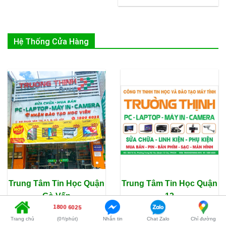
350.000
Hệ Thống Cửa Hàng
Trung Tâm Tin Học Quận
Trung Tâm Tin Học Quận
Gò Vấp
12
1800 6025
Trang chủ
(0₫/phút)
Nhắn tin
Chat Zalo
Chỉ đường