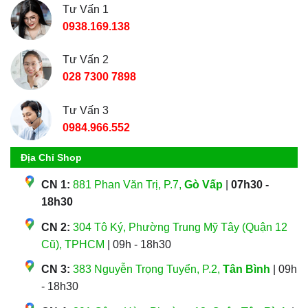
Tư Vấn 1
0938.169.138
Tư Vấn 2
028 7300 7898
Tư Vấn 3
0984.966.552
Địa Chỉ Shop
CN 1:
881 Phan Văn Trị, P.7,
Gò Vấp
|
07h30 -
18h30
CN 2:
304 Tô Ký, Phường Trung Mỹ Tây (Quận 12
Cũ), TPHCM
| 09h - 18h30
CN 3:
383 Nguyễn Trọng Tuyển, P.2,
Tân Bình
| 09h
- 18h30