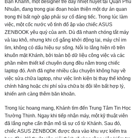
Bạn Khánh, một designer trẻ đầy nhiệt huyết tại Quận Phú
Nhuận, đang trong giai đoạn hoàn thiện một dự án quan
trọng thì bất ngờ gặp phải sự cố đáng tiếc. Trong lúc làm
việc, một cốc nước vô tình đổ ập vào chiếc ASUS
ZENBOOK yêu quý của anh. Dù đã nhanh chóng tắt máy
và lau khô, nhưng khi cố gắng khởi động lại, máy chỉ im
lìm, không có dấu hiệu sự sống. Nỗi lo lắng hiện rõ trên
khuôn mặt Khánh, bởi toàn bộ dữ liệu công việc và các
phần mềm thiết kế chuyên dụng đều nằm trong chiếc
laptop đó. Anh đã nghe nhiều câu chuyện không hay về
việc sửa chữa laptop, như việc linh kiện bị thay thế không
chính hãng hoặc chi phí sửa chữa bị đội lên bất hợp lý,
khiến anh càng thêm băn khoăn.
Trong lúc hoang mang, Khánh tìm đến Trung Tâm Tin Học
Trường Thịnh. Ngay khi tiếp nhận máy, một kỹ thuật viên
đã lắng nghe cẩn thận mô tả sự cố từ Khánh. Sau đó,
chiếc ASUS ZENBOOK được đưa vào khu vực kiểm tra