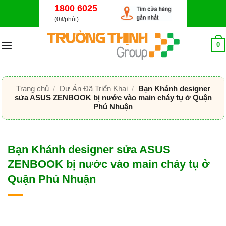
Bỏ
1800 6025
qua
(0₫/phút)
nội
dung
0
Trang chủ
/
Dự Án Đã Triển Khai
/
Bạn Khánh designer
sửa ASUS ZENBOOK bị nước vào main cháy tụ ở Quận
Phú Nhuận
Bạn Khánh designer sửa ASUS
ZENBOOK bị nước vào main cháy tụ ở
Quận Phú Nhuận