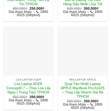
Tín TPHCM
Hàng Gần Nhất | Giá Tốt
Giá
Giá
Giá
Giá
450.000
₫
250.000
₫
500.000
₫
300.000
₫
gốc
hiện
gốc
hiện
Giá tham khảo – 📞 1800
Giá tham khảo – 📞 1800
là:
tại
là:
tại
6025 (0đ/phút)
6025 (0đ/phút)
450.000₫.
là:
500.000₫.
là:
250.000₫.
300.000
LOA LAPTOP ACER
FAN LAPTOP APPLE
Loa Laptop ACER
Quạt Tản Nhiệt Laptop
ConceptD 7 – Thay Loa Lấy
APPLE MacBook Pro A1425
Ngay | Trung Tâm TPHCM
– Thay Lắp Nhanh Giá Rẻ
TPHCM
Giá
Giá
650.000
₫
350.000
₫
gốc
hiện
Giá tham khảo – 📞 1800
Giá
Giá
550.000
₫
350.000
₫
là:
tại
6025 (0đ/phút)
gốc
hiện
Giá tham khảo – 📞 1800
650.000₫.
là:
là:
tại
6025 (0đ/phút)
350.000₫.
550.000₫.
là: