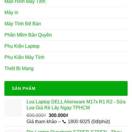
Màn Hình Máy Tính
Máy in
Máy Tính Để Bàn
Phần Mềm Bản Quyền
Phụ Kiện Laptop
Phụ Kiện Máy Tính
Thiết Bị Mạng
SẢN PHẨM
Loa Laptop DELL Alienware M17x R1 R2 - Sửa
Loa Giá Rẻ Lấy Ngay TPHCM
Giá
Giá
600.000
₫
300.000
₫
gốc
hiện
Giá tham khảo – 📞 1800 6025 (0đ/phút)
là:
tại