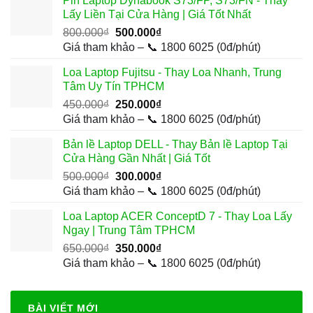
Pin Laptop Dynabook S73/FP, S73/FN - Thay
600.000₫.
là:
Lấy Liền Tại Cửa Hàng | Giá Tốt Nhất
300.000₫.
Giá
Giá
800.000
₫
500.000
₫
gốc
hiện
Giá tham khảo – 📞 1800 6025 (0đ/phút)
là:
tại
Loa Laptop Fujitsu - Thay Loa Nhanh, Trung
800.000₫.
là:
Tâm Uy Tín TPHCM
500.000₫.
Giá
Giá
450.000
₫
250.000
₫
gốc
hiện
Giá tham khảo – 📞 1800 6025 (0đ/phút)
là:
tại
Bản lề Laptop DELL - Thay Bản lề Laptop Tại
450.000₫.
là:
Cửa Hàng Gần Nhất | Giá Tốt
250.000₫.
Giá
Giá
500.000
₫
300.000
₫
gốc
hiện
Giá tham khảo – 📞 1800 6025 (0đ/phút)
là:
tại
Loa Laptop ACER ConceptD 7 - Thay Loa Lấy
500.000₫.
là:
Ngay | Trung Tâm TPHCM
300.000₫.
Giá
Giá
650.000
₫
350.000
₫
gốc
hiện
Giá tham khảo – 📞 1800 6025 (0đ/phút)
là:
tại
650.000₫.
là:
350.000₫.
BÀI VIẾT MỚI