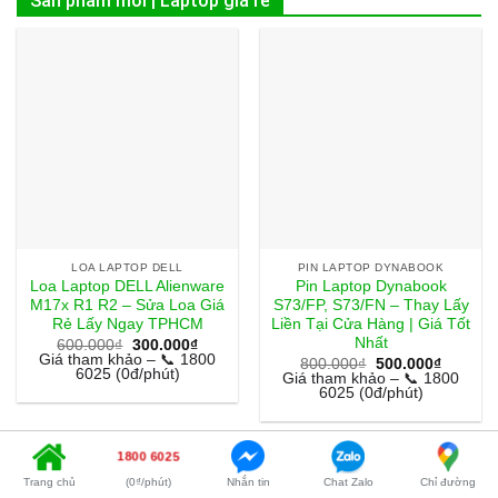
Sản phẩm mới | Laptop giá rẻ
LOA LAPTOP DELL
PIN LAPTOP DYNABOOK
Loa Laptop DELL Alienware
Pin Laptop Dynabook
M17x R1 R2 – Sửa Loa Giá
S73/FP, S73/FN – Thay Lấy
Rẻ Lấy Ngay TPHCM
Liền Tại Cửa Hàng | Giá Tốt
Nhất
Giá
Giá
600.000
₫
300.000
₫
gốc
hiện
Giá tham khảo – 📞 1800
Giá
Giá
800.000
₫
500.000
₫
là:
tại
6025 (0đ/phút)
gốc
hiện
Giá tham khảo – 📞 1800
600.000₫.
là:
là:
tại
6025 (0đ/phút)
300.000₫.
800.000₫.
là:
500.000
1800 6025
Trang chủ
(0₫/phút)
Nhắn tin
Chat Zalo
Chỉ đường