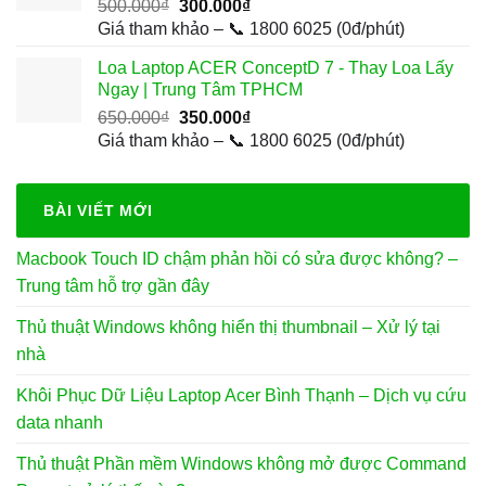
Giá
Giá
500.000
₫
300.000
₫
gốc
hiện
Giá tham khảo – 📞 1800 6025 (0đ/phút)
là:
tại
Loa Laptop ACER ConceptD 7 - Thay Loa Lấy
500.000₫.
là:
Ngay | Trung Tâm TPHCM
300.000₫.
Giá
Giá
650.000
₫
350.000
₫
gốc
hiện
Giá tham khảo – 📞 1800 6025 (0đ/phút)
là:
tại
650.000₫.
là:
350.000₫.
BÀI VIẾT MỚI
Macbook Touch ID chậm phản hồi có sửa được không? –
Trung tâm hỗ trợ gần đây
Thủ thuật Windows không hiển thị thumbnail – Xử lý tại
nhà
Khôi Phục Dữ Liệu Laptop Acer Bình Thạnh – Dịch vụ cứu
data nhanh
Thủ thuật Phần mềm Windows không mở được Command