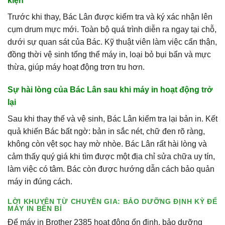
kiện
Trước khi thay, Bác Lân được kiểm tra và ký xác nhận lên
cụm drum mực mới. Toàn bộ quá trình diễn ra ngay tại chỗ,
dưới sự quan sát của Bác. Kỹ thuật viên làm việc cẩn thận,
đồng thời vệ sinh tổng thể máy in, loại bỏ bụi bẩn và mực
thừa, giúp máy hoạt động trơn tru hơn.
Sự hài lòng của Bác Lân sau khi máy in hoạt động trở
lại
Sau khi thay thế và vệ sinh, Bác Lân kiểm tra lại bản in. Kết
quả khiến Bác bất ngờ: bản in sắc nét, chữ đen rõ ràng,
không còn vệt sọc hay mờ nhòe. Bác Lân rất hài lòng và
cảm thấy quý giá khi tìm được một địa chỉ sửa chữa uy tín,
làm việc có tâm. Bác còn được hướng dẫn cách bảo quản
máy in đúng cách.
LỜI KHUYÊN TỪ CHUYÊN GIA: BẢO DƯỠNG ĐỊNH KỲ ĐỂ
MÁY IN BỀN BỈ
Để máy in Brother 2385 hoạt động ổn định, bảo dưỡng