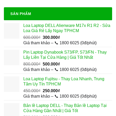
SẢN PHẨM
Loa Laptop DELL Alienware M17x R1 R2 - Sửa
Loa Giá Rẻ Lấy Ngay TPHCM
Giá
Giá
600.000
₫
300.000
₫
gốc
hiện
Giá tham khảo – 📞 1800 6025 (0đ/phút)
là:
tại
Pin Laptop Dynabook S73/FP, S73/FN - Thay
600.000₫.
là:
Lấy Liền Tại Cửa Hàng | Giá Tốt Nhất
300.000₫.
Giá
Giá
800.000
₫
500.000
₫
gốc
hiện
Giá tham khảo – 📞 1800 6025 (0đ/phút)
là:
tại
Loa Laptop Fujitsu - Thay Loa Nhanh, Trung
800.000₫.
là:
Tâm Uy Tín TPHCM
500.000₫.
Giá
Giá
450.000
₫
250.000
₫
gốc
hiện
Giá tham khảo – 📞 1800 6025 (0đ/phút)
là:
tại
Bản lề Laptop DELL - Thay Bản lề Laptop Tại
450.000₫.
là:
Cửa Hàng Gần Nhất | Giá Tốt
250.000₫.