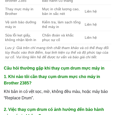
Brother 2385
bảo hành 03 tháng
Thay mực máy in
Mực in chất lượng cao,
Liên hệ
Brother
bản in sắc nét
Vệ sinh bảo dưỡng
Kiểm tra, làm sạch tổng
Liên hệ
máy in
thể máy in
Sửa lỗi kẹt giấy,
Chẩn đoán và khắc
Liên hệ
không nhận lệnh in
phục sự cố
Lưu ý: Giá trên chỉ mang tính chất tham khảo và có thể thay đổi
tùy thuộc vào thời điểm, loại linh kiện cụ thể và độ phức tạp của
sự cố. Vui lòng liên hệ để được tư vấn và báo giá chi tiết.
Câu hỏi thường gặp khi thay cụm drum mực máy in
1. Khi nào tôi cần thay cụm drum mực cho máy in
Brother 2385?
Khi bản in có vệt sọc, mờ, không đều màu, hoặc máy báo
“Replace Drum”.
2. Việc thay cụm drum có ảnh hưởng đến bảo hành