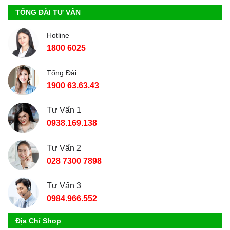
TỔNG ĐÀI TƯ VẤN
Hotline
1800 6025
Tổng Đài
1900 63.63.43
Tư Vấn 1
0938.169.138
Tư Vấn 2
028 7300 7898
Tư Vấn 3
0984.966.552
Địa Chỉ Shop