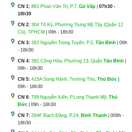
CN 1:
881 Phan Văn Trị, P.7,
Gò Vấp
|
07h30 -
18h30
CN 2:
304 Tô Ký, Phường Trung Mỹ Tây (Quận 12
Cũ), TPHCM
| 09h - 18h30
CN 3:
383 Nguyễn Trọng Tuyển, P.2,
Tân Bình
| 09h
- 18h30
CN 4:
391 Cộng Hòa, Phường 13, Quận
Tân Bình
|
09h - 18h30
CN 5:
415A Song Hành, Trường Thọ,
Thủ Đức
|
09h - 18h30
CN 6
:
709 Nguyễn Xiển, P.Long Thạnh Mỹ,
Thủ
Đức
| 09h - 18h30
CN 7:
264F Bạch Đằng, P.24,
Bình Thạnh
| 009h -
18h30