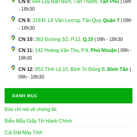
CN 8:
644 Lũy Bán Bích, Tân Thành,
Tân Phú
| 09h
- 18h30
CN 9:
318 Đ. Lê Văn Lương, Tân Quy,
Quận 7
| 09h
- 18h30
CN 10:
362 Đường 3/2, P.12,
Q.10
| 09h - 18h30
CN 11:
142 Hoàng Văn Thụ, P.9,
Phú Nhuận
| 09h -
18h30
CN 12:
853 Tỉnh Lộ 10, Bình Trị Đông B,
Bình Tân
|
09h - 18h30
DANH MỤC
Báo chí nói về chúng tôi
Biễu Mẫu Giấy Tờ Hành Chính
Cài Đặt Máy Tính