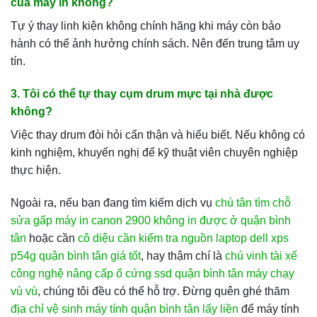
của máy in không?
Tự ý thay linh kiện không chính hãng khi máy còn bảo
hành có thể ảnh hưởng chính sách. Nên đến trung tâm uy
tín.
3. Tôi có thể tự thay cụm drum mực tại nhà được
không?
Việc thay drum đòi hỏi cẩn thận và hiểu biết. Nếu không có
kinh nghiệm, khuyến nghị để kỹ thuật viên chuyên nghiệp
thực hiện.
Ngoài ra, nếu bạn đang tìm kiếm dịch vụ
chú tân tìm chỗ
sửa gấp máy in canon 2900 không in được ở quận bình
tân
hoặc cần
cô diệu cần kiểm tra nguồn laptop dell xps
p54g quận bình tân giá tốt
, hay thậm chí là
chú vinh tài xế
công nghệ nâng cấp ổ cứng ssd quận bình tân máy chạy
vù vù
, chúng tôi đều có thể hỗ trợ. Đừng quên ghé thăm
địa chỉ vệ sinh máy tính quận bình tân lấy liền
để máy tính