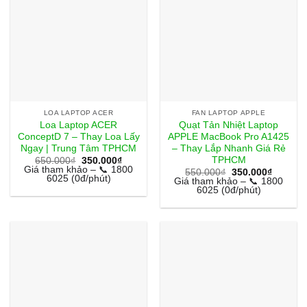
LOA LAPTOP ACER
FAN LAPTOP APPLE
Loa Laptop ACER
Quạt Tản Nhiệt Laptop
ConceptD 7 – Thay Loa Lấy
APPLE MacBook Pro A1425
Ngay | Trung Tâm TPHCM
– Thay Lắp Nhanh Giá Rẻ
TPHCM
Giá
Giá
650.000
₫
350.000
₫
gốc
hiện
Giá tham khảo – 📞 1800
Giá
Giá
550.000
₫
350.000
₫
là:
tại
6025 (0đ/phút)
gốc
hiện
Giá tham khảo – 📞 1800
650.000₫.
là:
là:
tại
6025 (0đ/phút)
350.000₫.
550.000₫.
là:
350.000