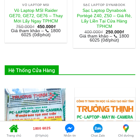
VỎ LAPTOP MSI
SẠC LAPTOP DYNABOOK
Vỏ Laptop MSI Raider
Sạc Laptop Dynabook
GE70, GE72, GE76 – Thay
Portégé Z40, Z50 – Giá Rẻ,
Mới Lấy Ngay TPHCM
Lấy Liền Tại Cửa Hàng
TPHCM
Giá
Giá
750.000
₫
450.000
₫
gốc
hiện
Giá tham khảo – 📞 1800
Giá
Giá
400.000
₫
250.000
₫
là:
tại
6025 (0đ/phút)
gốc
hiện
Giá tham khảo – 📞 1800
750.000₫.
là:
là:
tại
6025 (0đ/phút)
450.000₫.
400.000₫.
là:
250.000
Hệ Thống Cửa Hàng
1800 6025
Trang chủ
(0₫/phút)
Nhắn tin
Chat Zalo
Chỉ đường