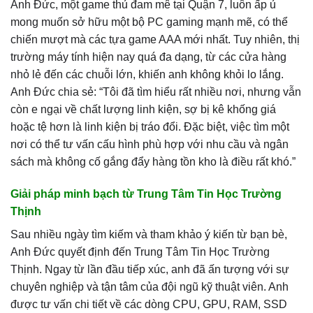
Anh Đức, một game thủ đam mê tại Quận 7, luôn ấp ủ
mong muốn sở hữu một bộ PC gaming mạnh mẽ, có thể
chiến mượt mà các tựa game AAA mới nhất. Tuy nhiên, thị
trường máy tính hiện nay quá đa dạng, từ các cửa hàng
nhỏ lẻ đến các chuỗi lớn, khiến anh không khỏi lo lắng.
Anh Đức chia sẻ: “Tôi đã tìm hiểu rất nhiều nơi, nhưng vẫn
còn e ngại về chất lượng linh kiện, sợ bị kê khống giá
hoặc tệ hơn là linh kiện bị tráo đổi. Đặc biệt, việc tìm một
nơi có thể tư vấn cấu hình phù hợp với nhu cầu và ngân
sách mà không cố gắng đẩy hàng tồn kho là điều rất khó.”
Giải pháp minh bạch từ Trung Tâm Tin Học Trường
Thịnh
Sau nhiều ngày tìm kiếm và tham khảo ý kiến từ bạn bè,
Anh Đức quyết định đến Trung Tâm Tin Học Trường
Thịnh. Ngay từ lần đầu tiếp xúc, anh đã ấn tượng với sự
chuyên nghiệp và tận tâm của đội ngũ kỹ thuật viên. Anh
được tư vấn chi tiết về các dòng CPU, GPU, RAM, SSD