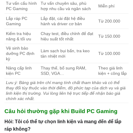
Tư vấn cấu hình
Tư vấn chuyên sâu, phù
Miễn phí
PC Gaming
hợp nhu cầu và ngân sách
Lắp ráp PC
Lắp đặt, cài đặt hệ điều
Từ 200.000
Gaming
hành và driver cơ bản
Kiểm tra hiệu
Chạy test, điều chỉnh để đạt
Từ 150.000
năng & tối ưu
hiệu suất tốt nhất
Vệ sinh bảo
Làm sạch bụi bẩn, tra keo
dưỡng PC định
Từ 100.000
tản nhiệt mới
kỳ
Nâng cấp linh
Thay thế, bổ sung RAM,
Theo giá linh
kiện PC
SSD, VGA…
kiện + công lắp
Lưu ý: Bảng giá trên chỉ mang tính chất tham khảo và có thể
thay đổi tùy thuộc vào thời điểm, độ phức tạp của dịch vụ và giá
linh kiện thị trường. Vui lòng liên hệ trực tiếp để nhận báo giá
chính xác nhất.
Câu hỏi thường gặp khi Build PC Gaming
Hỏi: Tôi có thể tự chọn linh kiện và mang đến để lắp
ráp không?