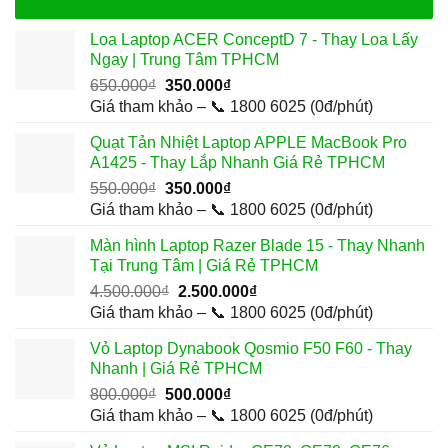
Loa Laptop ACER ConceptD 7 - Thay Loa Lấy
Ngay | Trung Tâm TPHCM
Giá
Giá
650.000
₫
350.000
₫
gốc
hiện
Giá tham khảo – 📞 1800 6025 (0đ/phút)
là:
tại
Quạt Tản Nhiệt Laptop APPLE MacBook Pro
650.000₫.
là:
A1425 - Thay Lắp Nhanh Giá Rẻ TPHCM
350.000₫.
Giá
Giá
550.000
₫
350.000
₫
gốc
hiện
Giá tham khảo – 📞 1800 6025 (0đ/phút)
là:
tại
Màn hình Laptop Razer Blade 15 - Thay Nhanh
550.000₫.
là:
Tại Trung Tâm | Giá Rẻ TPHCM
350.000₫.
Giá
Giá
4.500.000
₫
2.500.000
₫
gốc
hiện
Giá tham khảo – 📞 1800 6025 (0đ/phút)
là:
tại
Vỏ Laptop Dynabook Qosmio F50 F60 - Thay
4.500.000₫.
là:
Nhanh | Giá Rẻ TPHCM
2.500.000₫.
Giá
Giá
800.000
₫
500.000
₫
gốc
hiện
Giá tham khảo – 📞 1800 6025 (0đ/phút)
là:
tại