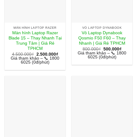
MÀN HÌNH LAPTOP RAZER
VỎ LAPTOP DYNABOOK
Màn hình Laptop Razer
Vỏ Laptop Dynabook
Blade 15 – Thay Nhanh Tại
Qosmio F50 F60 – Thay
Trung Tâm | Giá Rẻ
Nhanh | Giá Rẻ TPHCM
TPHCM
Giá
Giá
800.000
₫
500.000
₫
gốc
hiện
Giá tham khảo – 📞 1800
Giá
Giá
4.500.000
₫
2.500.000
₫
là:
tại
6025 (0đ/phút)
gốc
hiện
Giá tham khảo – 📞 1800
800.000₫.
là:
là:
tại
6025 (0đ/phút)
500.000
4.500.000₫.
là:
2.500.000₫.