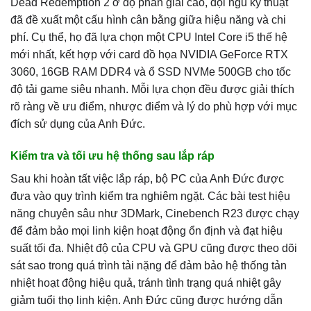
Dead Redemption 2 ở độ phân giải cao, đội ngũ kỹ thuật
đã đề xuất một cấu hình cân bằng giữa hiệu năng và chi
phí. Cụ thể, họ đã lựa chọn một CPU Intel Core i5 thế hệ
mới nhất, kết hợp với card đồ họa NVIDIA GeForce RTX
3060, 16GB RAM DDR4 và ổ SSD NVMe 500GB cho tốc
độ tải game siêu nhanh. Mỗi lựa chọn đều được giải thích
rõ ràng về ưu điểm, nhược điểm và lý do phù hợp với mục
đích sử dụng của Anh Đức.
Kiểm tra và tối ưu hệ thống sau lắp ráp
Sau khi hoàn tất việc lắp ráp, bộ PC của Anh Đức được
đưa vào quy trình kiểm tra nghiêm ngặt. Các bài test hiệu
năng chuyên sâu như 3DMark, Cinebench R23 được chạy
để đảm bảo mọi linh kiện hoạt động ổn định và đạt hiệu
suất tối đa. Nhiệt độ của CPU và GPU cũng được theo dõi
sát sao trong quá trình tải nặng để đảm bảo hệ thống tản
nhiệt hoạt động hiệu quả, tránh tình trạng quá nhiệt gây
giảm tuổi thọ linh kiện. Anh Đức cũng được hướng dẫn