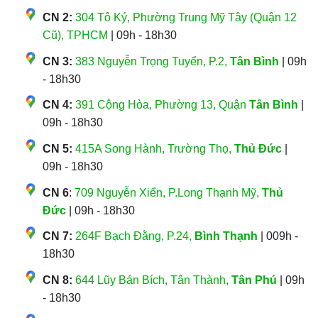
CN 2:
304 Tô Ký, Phường Trung Mỹ Tây (Quận 12
Cũ), TPHCM
| 09h - 18h30
CN 3:
383 Nguyễn Trọng Tuyển, P.2,
Tân Bình
| 09h
- 18h30
CN 4:
391 Cộng Hòa, Phường 13, Quận
Tân Bình
|
09h - 18h30
CN 5:
415A Song Hành, Trường Thọ,
Thủ Đức
|
09h - 18h30
CN 6
:
709 Nguyễn Xiển, P.Long Thạnh Mỹ,
Thủ
Đức
| 09h - 18h30
CN 7:
264F Bạch Đằng, P.24,
Bình Thạnh
| 009h -
18h30
CN 8:
644 Lũy Bán Bích, Tân Thành,
Tân Phú
| 09h
- 18h30