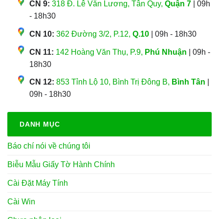
CN 9:
318 Đ. Lê Văn Lương, Tân Quy,
Quận 7
| 09h
- 18h30
CN 10:
362 Đường 3/2, P.12,
Q.10
| 09h - 18h30
CN 11:
142 Hoàng Văn Thụ, P.9,
Phú Nhuận
| 09h -
18h30
CN 12:
853 Tỉnh Lộ 10, Bình Trị Đông B,
Bình Tân
|
09h - 18h30
DANH MỤC
Báo chí nói về chúng tôi
Biễu Mẫu Giấy Tờ Hành Chính
Cài Đặt Máy Tính
Cài Win