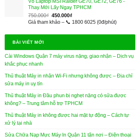
Vỏ Laptop MSI Raider GE70, GE72, GE76 -
800.000₫.
là:
Thay Mới Lấy Ngay TPHCM
500.000₫.
Giá
Giá
750.000
₫
450.000
₫
gốc
hiện
Giá tham khảo – 📞 1800 6025 (0đ/phút)
là:
tại
750.000₫.
là:
450.000₫.
BÀI VIẾT MỚI
Cài Windows Quận 7 máy virus nặng, giao nhận – Dịch vụ
khắc phục nhanh
Thủ thuật Máy in nhận Wi-Fi nhưng không được – Địa chỉ
sửa máy in uy tín
Thủ thuật Máy in Đầu phun bị nghẹt nặng có sửa được
không? – Trung tâm hỗ trợ TPHCM
Thủ thuật Máy in không được hai mặt tự động – Cách tự
xử lý tại nhà
Sửa Chữa Nạp Mực Máy In Quận 11 tận nơi – Điện thoại