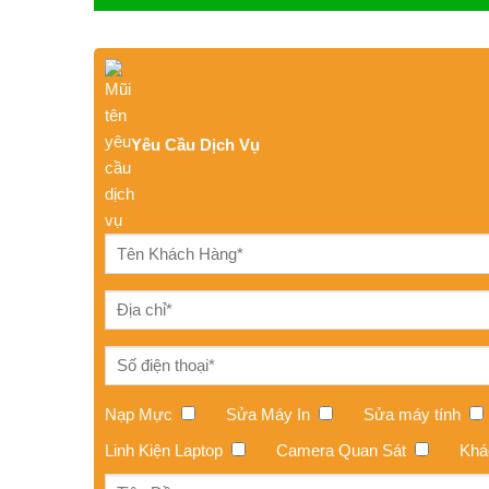
Yêu Cầu Dịch Vụ
Nạp Mực
Sửa Máy In
Sửa máy tính
Linh Kiện Laptop
Camera Quan Sát
Khá