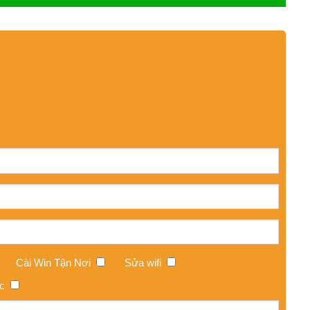
Cài Win Tận Nơi
Sửa wifi
c