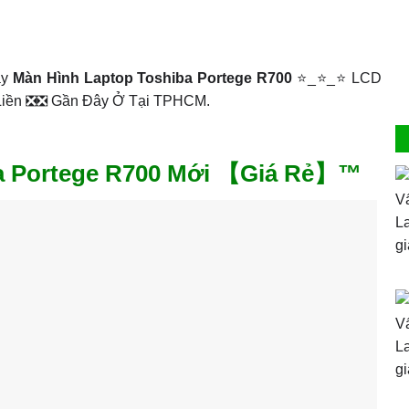
ay
Màn Hình Laptop Toshiba Portege R700
⭐_⭐_⭐ LCD
 Liền ❎❎ Gần Đây Ở Tại TPHCM.
ba Portege R700 Mới 【Giá Rẻ】™