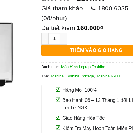
gốc
hiện
Giá tham khảo – 📞 1800 6025
là:
tại
(0đ/phút)
1.390.000₫.
là:
Đã tiết kiệm
160.000
₫
Màn Hình Laptop Toshiba Portege R700 số l
1.230.00
THÊM VÀO GIỎ HÀNG
Danh mục:
Màn Hình Laptop Toshiba
Thẻ:
Toshiba
,
Toshiba Portege
,
Toshiba R700
Hàng Mới 100%
Bảo Hành 06 – 12 Tháng 1 đổi 1
Lỗi Từ NSX
Giao Hàng Hỏa Tốc
Kiểm Tra Máy Hoàn Toàn Miễn P