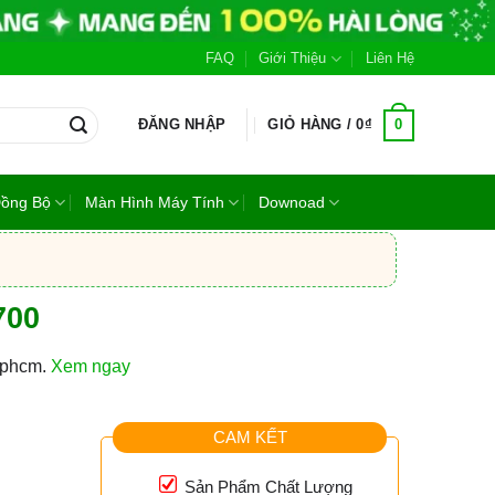
FAQ
Giới Thiệu
Liên Hệ
0
ĐĂNG NHẬP
GIỎ HÀNG /
0
₫
Đồng Bộ
Màn Hình Máy Tính
Downoad
700
 tphcm.
Xem ngay
CAM KẾT
Sản Phẩm Chất Lượng