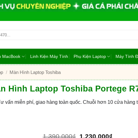
ện MacBook
Linh Kiện Máy Tính
Phụ Kiện Laptop
Máy Tính 
op
/
Màn Hình Laptop Toshiba
n Hình Laptop Toshiba Portege R
Tư vấn miễn phí, giao hàng toàn quốc. Chuỗi hơn 10 cửa hàng
Giá
Giá
1.390.000
₫
1.230.000
₫