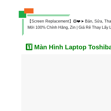
【Screen Replacement】❎❤️➤ Bán, Sửa, Th
Mới 100% Chính Hãng, Zin | Giá Rẻ Thay Lấy
1️⃣ Màn Hình Laptop Toshi