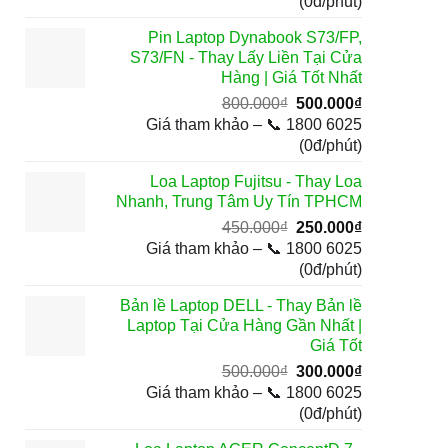
là:
tại
(0đ/phút)
600.000₫.
là:
Pin Laptop Dynabook S73/FP,
300.000₫.
S73/FN - Thay Lấy Liền Tại Cửa
Hàng | Giá Tốt Nhất
Giá
Giá
800.000
₫
500.000
₫
gốc
hiện
Giá tham khảo – 📞 1800 6025
là:
tại
(0đ/phút)
800.000₫.
là:
Loa Laptop Fujitsu - Thay Loa
500.000₫.
Nhanh, Trung Tâm Uy Tín TPHCM
Giá
Giá
450.000
₫
250.000
₫
gốc
hiện
Giá tham khảo – 📞 1800 6025
là:
tại
(0đ/phút)
450.000₫.
là:
Bản lề Laptop DELL - Thay Bản lề
250.000₫.
Laptop Tại Cửa Hàng Gần Nhất |
Giá Tốt
Giá
Giá
500.000
₫
300.000
₫
gốc
hiện
Giá tham khảo – 📞 1800 6025
là:
tại
(0đ/phút)
500.000₫.
là: