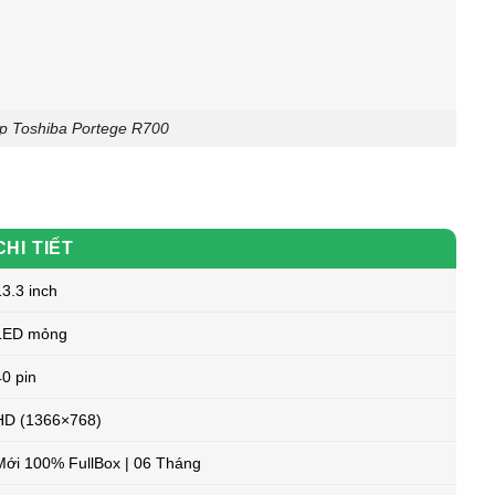
p Toshiba Portege R700
CHI TIẾT
3.3 inch
LED mỏng
40 pin
HD (1366×768)
Mới 100% FullBox | 06 Tháng