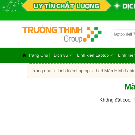
Bỏ
qua
nội
dung
Tìm
kiếm:
Trang Chủ
Dịch vụ
Linh kiện Laptop
Linh Ki
Trang chủ
/
Linh kiện Laptop
/
Lcd Màn Hình Lapt
Mà
Không đặt cọc, 