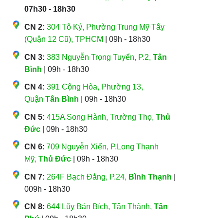
07h30 - 18h30
CN 2:
304 Tô Ký, Phường Trung Mỹ Tây
(Quận 12 Cũ), TPHCM
| 09h - 18h30
CN 3:
383 Nguyễn Trọng Tuyển, P.2,
Tân
Bình
| 09h - 18h30
CN 4:
391 Cộng Hòa, Phường 13,
Quận
Tân Bình
| 09h - 18h30
CN 5:
415A Song Hành, Trường Thọ,
Thủ
Đức
| 09h - 18h30
CN 6
:
709 Nguyễn Xiển, P.Long Thạnh
Mỹ,
Thủ Đức
| 09h - 18h30
CN 7:
264F Bạch Đằng, P.24,
Bình Thạnh
|
009h - 18h30
CN 8:
644 Lũy Bán Bích, Tân Thành,
Tân