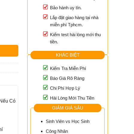
Bảo hành uy tín.
Lắp đặt giao hàng tại nhà
miễn phí Tphcm.
Kiểm test hài lòng mới thu
ượng
0₫.
tiền.
KHÁC BIỆT
Kiểm Tra Miễn Phí
Báo Giá Rõ Ràng
Chi Phí Hợp Lý
Hài Lòng Mới Thu Tiền
 Nếu Có
GIẢM GIÁ SÂU
Sinh Viên vs Học Sinh
hí
Công Nhân