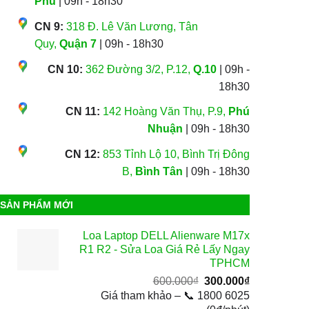
Phú
| 09h - 18h30
CN 9:
318 Đ. Lê Văn Lương, Tân
Quy,
Quận 7
| 09h - 18h30
CN 10:
362 Đường 3/2, P.12,
Q.10
| 09h -
18h30
CN 11:
142 Hoàng Văn Thụ, P.9,
Phú
Nhuận
| 09h - 18h30
CN 12:
853 Tỉnh Lộ 10, Bình Trị Đông
B,
Bình Tân
| 09h - 18h30
SẢN PHẨM MỚI
Loa Laptop DELL Alienware M17x
R1 R2 - Sửa Loa Giá Rẻ Lấy Ngay
TPHCM
Giá
Giá
600.000
₫
300.000
₫
gốc
hiện
Giá tham khảo – 📞 1800 6025