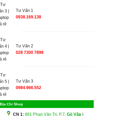
Tư Vấn 1
0938.169.138
Tư Vấn 2
028 7300 7898
Tư Vấn 3
0984.966.552
Địa Chỉ Shop
CN 1:
881 Phan Văn Trị, P.7,
Gò Vấp
|