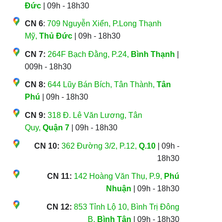
Đức
| 09h - 18h30
CN 6
:
709 Nguyễn Xiển, P.Long Thạnh
Mỹ,
Thủ Đức
| 09h - 18h30
CN 7:
264F Bạch Đằng, P.24,
Bình Thạnh
|
009h - 18h30
CN 8:
644 Lũy Bán Bích, Tân Thành,
Tân
Phú
| 09h - 18h30
CN 9:
318 Đ. Lê Văn Lương, Tân
Quy,
Quận 7
| 09h - 18h30
CN 10:
362 Đường 3/2, P.12,
Q.10
| 09h -
18h30
CN 11:
142 Hoàng Văn Thụ, P.9,
Phú
Nhuận
| 09h - 18h30
CN 12:
853 Tỉnh Lộ 10, Bình Trị Đông
B,
Bình Tân
| 09h - 18h30