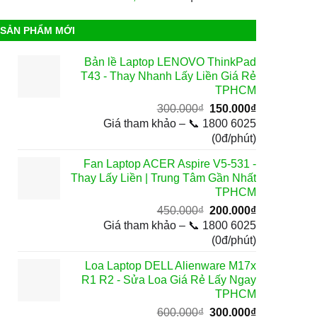
SẢN PHẨM MỚI
Bản lề Laptop LENOVO ThinkPad
T43 - Thay Nhanh Lấy Liền Giá Rẻ
TPHCM
Giá
Giá
300.000
₫
150.000
₫
gốc
hiện
Giá tham khảo – 📞 1800 6025
là:
tại
(0đ/phút)
300.000₫.
là:
Fan Laptop ACER Aspire V5-531 -
150.000₫.
Thay Lấy Liền | Trung Tâm Gần Nhất
TPHCM
Giá
Giá
450.000
₫
200.000
₫
gốc
hiện
Giá tham khảo – 📞 1800 6025
là:
tại
(0đ/phút)
450.000₫.
là:
Loa Laptop DELL Alienware M17x
200.000₫.
R1 R2 - Sửa Loa Giá Rẻ Lấy Ngay
TPHCM
Giá
Giá
600.000
₫
300.000
₫