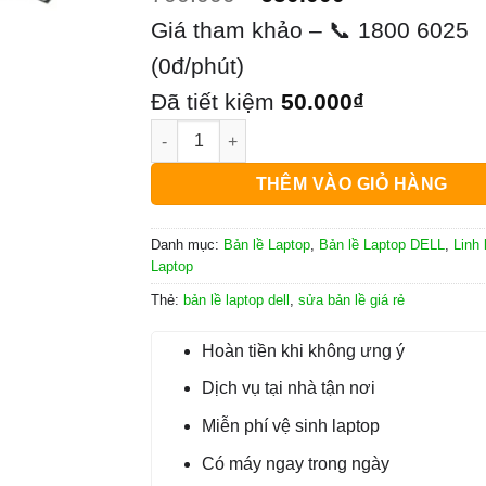
gốc
hiện
Giá tham khảo – 📞 1800 6025
là:
tại
(0đ/phút)
700.000₫.
là:
Đã tiết kiệm
50.000
₫
Bản Lề Laptop Dell Latitude D510 số lượng
650.000₫.
THÊM VÀO GIỎ HÀNG
Danh mục:
Bản lề Laptop
,
Bản lề Laptop DELL
,
Linh 
Laptop
Thẻ:
bản lề laptop dell
,
sửa bản lề giá rẻ
Hoàn tiền khi không ưng ý
Dịch vụ tại nhà tận nơi
Miễn phí vệ sinh laptop
Có máy ngay trong ngày