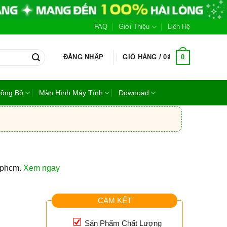
FAQ
Giới Thiệu
Liên Hệ
0
ĐĂNG NHẬP
GIỎ HÀNG /
0
₫
Đồng Bộ
Màn Hình Máy Tính
Downoad
 tphcm.
Xem ngay
CAM KẾT
Sản Phẩm Chất Lượng