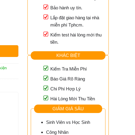
Bảo hành uy tín.
Lắp đặt giao hàng tại nhà
miễn phí Tphcm.
Kiểm test hài lòng mới thu
tiền.
KHÁC BIỆT
kiện
Kiểm Tra Miễn Phí
Báo Giá Rõ Ràng
Chi Phí Hợp Lý
Hài Lòng Mới Thu Tiền
GIẢM GIÁ SÂU
Sinh Viên vs Học Sinh
Công Nhân