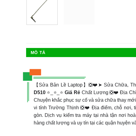
MÔ TẢ
【Sửa Bản Lề Laptop】❎❤️➤ Sửa Chữa, Tha
D510
⭐_⭐_⭐
Giá Rẻ
Chất Lượng ❎❤️ Địa Chỉ 
Chuyện khắc phục sự cố và sửa chữa thay mới b
vi tính Trường Thịnh ❎❤️ Địa điểm, chỗ nơi, t
gòn. Dịch vụ kiểm tra máy tại nhà tận nơi hoà
hàng chất lượng và uy tín tại các quận huyện và