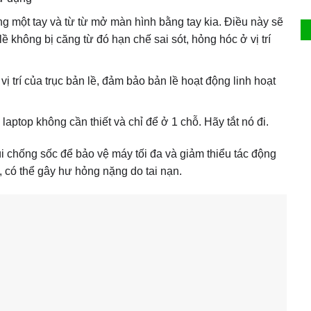
ng một tay và từ từ mở màn hình bằng tay kia. Điều này sẽ
ề không bị căng từ đó hạn chế sai sót, hỏng hóc ở vị trí
 vị trí của trục bản lề, đảm bảo bản lề hoạt động linh hoạt
ptop không cần thiết và chỉ để ở 1 chỗ. Hãy tắt nó đi.
 túi chống sốc để bảo vệ máy tối đa và giảm thiểu tác động
ề, có thể gây hư hỏng nặng do tai nạn.