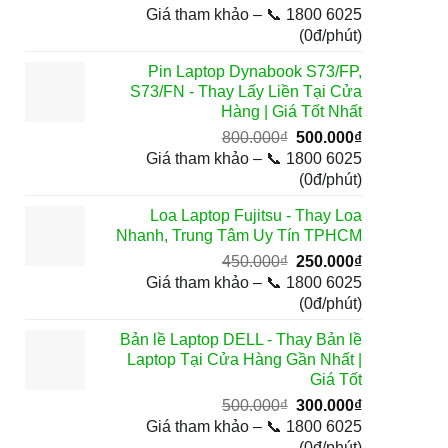
gốc
hiện
Giá tham khảo – 📞 1800 6025
là:
tại
(0đ/phút)
600.000₫.
là:
Pin Laptop Dynabook S73/FP,
300.000₫.
S73/FN - Thay Lấy Liền Tại Cửa
Hàng | Giá Tốt Nhất
Giá
Giá
800.000
₫
500.000
₫
gốc
hiện
Giá tham khảo – 📞 1800 6025
là:
tại
(0đ/phút)
800.000₫.
là:
Loa Laptop Fujitsu - Thay Loa
500.000₫.
Nhanh, Trung Tâm Uy Tín TPHCM
Giá
Giá
450.000
₫
250.000
₫
gốc
hiện
Giá tham khảo – 📞 1800 6025
là:
tại
(0đ/phút)
450.000₫.
là:
Bản lề Laptop DELL - Thay Bản lề
250.000₫.
Laptop Tại Cửa Hàng Gần Nhất |
Giá Tốt
Giá
Giá
500.000
₫
300.000
₫
gốc
hiện
Giá tham khảo – 📞 1800 6025
là:
tại
(0đ/phút)