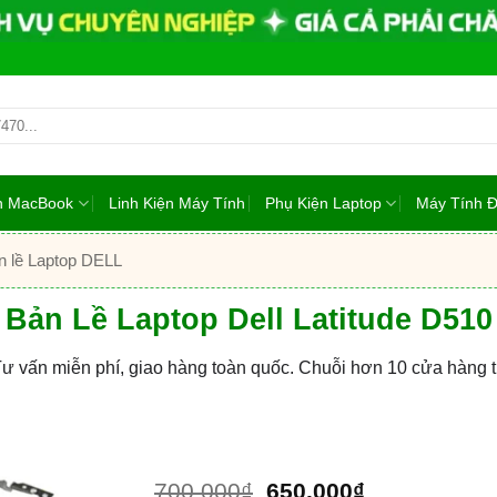
ện MacBook
Linh Kiện Máy Tính
Phụ Kiện Laptop
Máy Tính 
n lề Laptop DELL
Bản Lề Laptop Dell Latitude D510
Tư vấn miễn phí, giao hàng toàn quốc. Chuỗi hơn 10 cửa hàng
Giá
Giá
700.000
₫
650.000
₫