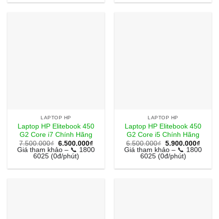
5.450.000₫.
6.600
LAPTOP HP
LAPTOP HP
Laptop HP Elitebook 450
Laptop HP Elitebook 450
G2 Core i7 Chính Hãng
G2 Core i5 Chính Hãng
Giá
Giá
Giá
Giá
7.500.000
₫
6.500.000
₫
6.500.000
₫
5.900.000
₫
gốc
hiện
gốc
hiện
Giá tham khảo – 📞 1800
Giá tham khảo – 📞 1800
là:
tại
là:
tại
6025 (0đ/phút)
6025 (0đ/phút)
7.500.000₫.
là:
6.500.000₫.
là:
6.500.000₫.
5.900