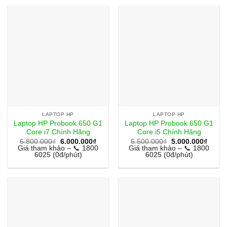
LAPTOP HP
LAPTOP HP
Laptop HP Probook 650 G1
Laptop HP Probook 650 G1
Core i7 Chính Hãng
Core i5 Chính Hãng
Giá
Giá
Giá
Giá
6.800.000
₫
6.000.000
₫
6.500.000
₫
5.000.000
₫
gốc
hiện
gốc
hiện
Giá tham khảo – 📞 1800
Giá tham khảo – 📞 1800
là:
tại
là:
tại
6025 (0đ/phút)
6025 (0đ/phút)
6.800.000₫.
là:
6.500.000₫.
là:
6.000.000₫.
5.000