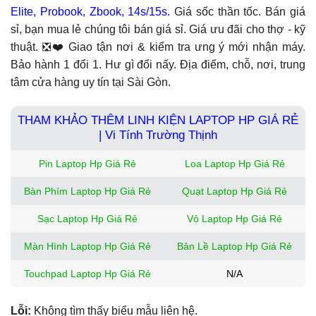
Elite, Probook, Zbook, 14s/15s.
Giá sốc thần tốc. Bán giá
sỉ, bạn mua lẻ chúng tôi bán giá sỉ. Giá ưu đãi cho thợ - kỹ
thuật. ❎❤️ Giao tận nơi & kiểm tra ưng ý mới nhận máy.
Bảo hành 1 đổi 1. Hư gì đổi nấy. Địa điểm, chỗ, nơi, trung
tâm cửa hàng uy tín tại Sài Gòn.
THAM KHẢO THÊM LINH KIỆN LAPTOP HP GIÁ RẺ
| Vi Tính Trường Thịnh
Pin Laptop Hp Giá Rẻ
Loa Laptop Hp Giá Rẻ
Bàn Phím Laptop Hp Giá Rẻ
Quạt Laptop Hp Giá Rẻ
Sạc Laptop Hp Giá Rẻ
Vỏ Laptop Hp Giá Rẻ
Màn Hình Laptop Hp Giá Rẻ
Bản Lề Laptop Hp Giá Rẻ
Touchpad Laptop Hp Giá Rẻ
N/A
Lỗi:
Không tìm thấy biểu mẫu liên hệ.