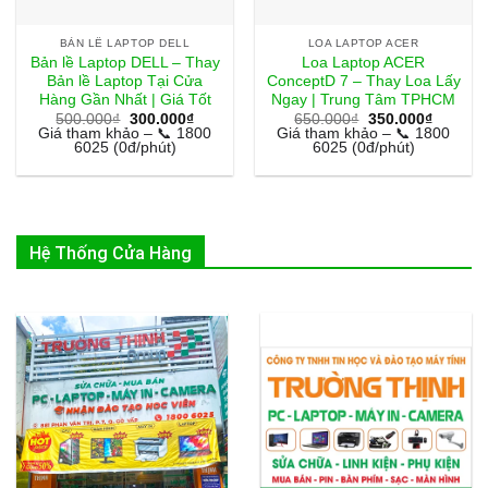
BẢN LỀ LAPTOP DELL
LOA LAPTOP ACER
Bản lề Laptop DELL – Thay
Loa Laptop ACER
Bản lề Laptop Tại Cửa
ConceptD 7 – Thay Loa Lấy
Hàng Gần Nhất | Giá Tốt
Ngay | Trung Tâm TPHCM
Giá
Giá
Giá
Giá
500.000
₫
300.000
₫
650.000
₫
350.000
₫
gốc
hiện
gốc
hiện
Giá tham khảo – 📞 1800
Giá tham khảo – 📞 1800
là:
tại
là:
tại
6025 (0đ/phút)
6025 (0đ/phút)
500.000₫.
là:
650.000₫.
là:
300.000₫.
350.000
Hệ Thống Cửa Hàng