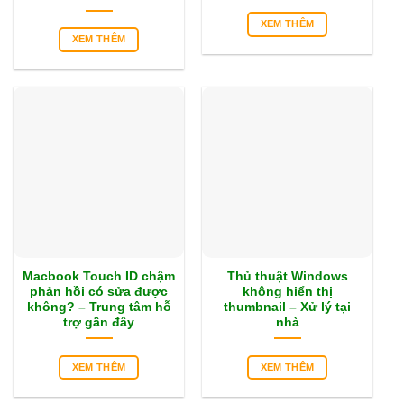
XEM THÊM
XEM THÊM
Macbook Touch ID chậm
Thủ thuật Windows
phản hồi có sửa được
không hiển thị
không? – Trung tâm hỗ
thumbnail – Xử lý tại
trợ gần đây
nhà
XEM THÊM
XEM THÊM