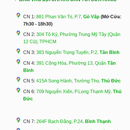
CN 1:
881 Phan Văn Trị, P.7,
Gò Vấp
(Mở Cửa:
7h30 - 18h30)
CN 2:
304 Tô Ký, Phường Trung Mỹ Tây (Quận
12 Cũ), TPHCM
CN 3:
383 Nguyễn Trọng Tuyển, P.2,
Tân Bình
CN 4:
391 Cộng Hòa, Phường 13, Quận
Tân
Bình
CN 5:
415A Song Hành, Trường Thọ,
Thủ Đức
CN 6:
709 Nguyễn Xiển, P.Long Thạnh Mỹ,
Thủ
Đức
CN 7:
264F Bạch Đằng, P.24,
Bình Thạnh