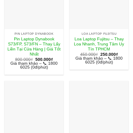
PIN LAPTOP DYNABOOK
LOA LAPTOP FUJITSU
Pin Laptop Dynabook
Loa Laptop Fujitsu – Thay
S73/FP, S73/FN – Thay Lấy
Loa Nhanh, Trung Tâm Uy
Liền Tại Cửa Hàng | Giá Tốt
Tín TPHCM
Nhất
Giá
Giá
450.000
₫
250.000
₫
gốc
hiện
Giá tham khảo – 📞 1800
Giá
Giá
800.000
₫
500.000
₫
là:
tại
6025 (0đ/phút)
gốc
hiện
Giá tham khảo – 📞 1800
450.000₫.
là:
là:
tại
6025 (0đ/phút)
250.000
800.000₫.
là:
500.000₫.