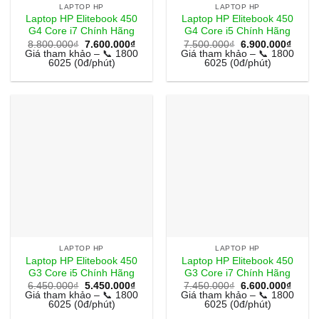
LAPTOP HP
LAPTOP HP
Laptop HP Elitebook 450
Laptop HP Elitebook 450
G4 Core i7 Chính Hãng
G4 Core i5 Chính Hãng
Giá
Giá
Giá
Giá
8.800.000
₫
7.600.000
₫
7.500.000
₫
6.900.000
₫
gốc
hiện
gốc
hiện
Giá tham khảo – 📞 1800
Giá tham khảo – 📞 1800
là:
tại
là:
tại
6025 (0đ/phút)
6025 (0đ/phút)
8.800.000₫.
là:
7.500.000₫.
là:
7.600.000₫.
6.900
LAPTOP HP
LAPTOP HP
Laptop HP Elitebook 450
Laptop HP Elitebook 450
G3 Core i5 Chính Hãng
G3 Core i7 Chính Hãng
Giá
Giá
Giá
Giá
6.450.000
₫
5.450.000
₫
7.450.000
₫
6.600.000
₫
gốc
hiện
gốc
hiện
Giá tham khảo – 📞 1800
Giá tham khảo – 📞 1800
là:
tại
là:
tại
6025 (0đ/phút)
6025 (0đ/phút)
6.450.000₫.
là:
7.450.000₫.
là: