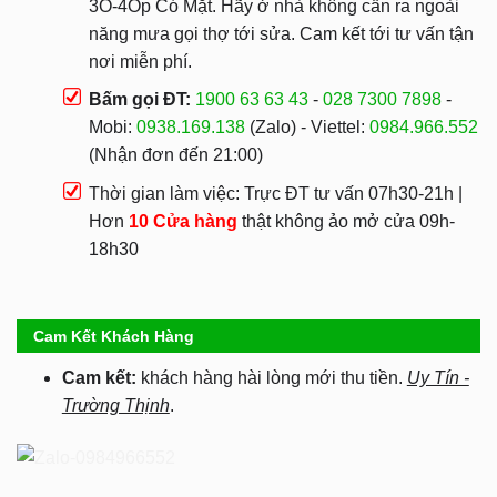
3O-4Op Có Mặt. Hãy ở nhà không cần ra ngoài
năng mưa gọi thợ tới sửa. Cam kết tới tư vấn tận
nơi miễn phí.
Bấm gọi ĐT:
1900 63 63 43
-
028 7300 7898
-
Mobi:
0938.169.138
(Zalo) - Viettel:
0984.966.552
(Nhận đơn đến 21:00)
Thời gian làm việc: Trực ĐT tư vấn 07h30-21h |
Hơn
10 Cửa hàng
thật không ảo mở cửa 09h-
18h30
Cam Kết Khách Hàng
Cam kết:
khách hàng hài lòng mới thu tiền.
Uy Tín -
Trường Thịnh
.