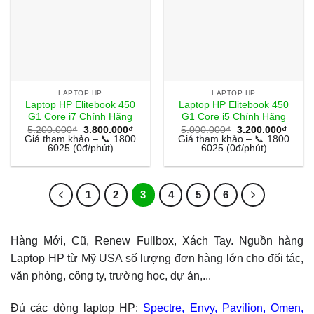
LAPTOP HP
LAPTOP HP
Laptop HP Elitebook 450
Laptop HP Elitebook 450
G1 Core i7 Chính Hãng
G1 Core i5 Chính Hãng
Giá
Giá
Giá
Giá
5.200.000
₫
3.800.000
₫
5.000.000
₫
3.200.000
₫
gốc
hiện
gốc
hiện
Giá tham khảo – 📞 1800
Giá tham khảo – 📞 1800
là:
tại
là:
tại
6025 (0đ/phút)
6025 (0đ/phút)
5.200.000₫.
là:
5.000.000₫.
là:
3.800.000₫.
3.200
1
2
3
4
5
6
Hàng Mới, Cũ, Renew Fullbox, Xách Tay. Nguồn hàng
Laptop HP từ Mỹ USA số lượng đơn hàng lớn cho đối tác,
văn phòng, công ty, trường học, dự án,...
Đủ các dòng laptop HP:
Spectre, Envy, Pavilion, Omen,