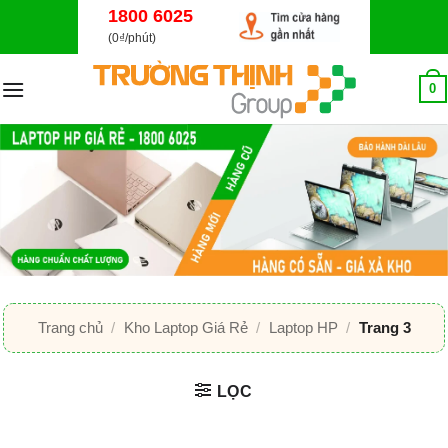
Bỏ
1800 6025
qua
(0₫/phút)
nội
dung
0
Trang chủ
/
Kho Laptop Giá Rẻ
/
Laptop HP
/
Trang 3
LỌC