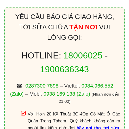
YÊU CẦU BÁO GIÁ GIAO HÀNG,
TỚI SỬA CHỮA
TẬN NƠI
VUI
LÒNG GỌI:
HOTLINE:
18006025
-
1900636343
☎
0287300 7898
– Viettel:
0984.966.552
(Zalo)
– Mobi:
0938 169 138
(Zalo)
(Nhận đơn đến
21:00)
Với Hơn 20 Kỹ Thuật 3O-4Op Có Mặt Ở Các
Quận Trong Tphcm. Quý khách không cần ra
ngoài tìm kiếm chờ đợi
hãy gọi thợ tới sửa,