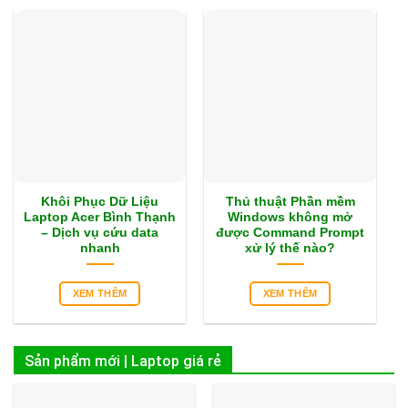
Khôi Phục Dữ Liệu
Thủ thuật Phần mềm
Laptop Acer Bình Thạnh
Windows không mở
– Dịch vụ cứu data
được Command Prompt
nhanh
xử lý thế nào?
XEM THÊM
XEM THÊM
Sản phẩm mới | Laptop giá rẻ