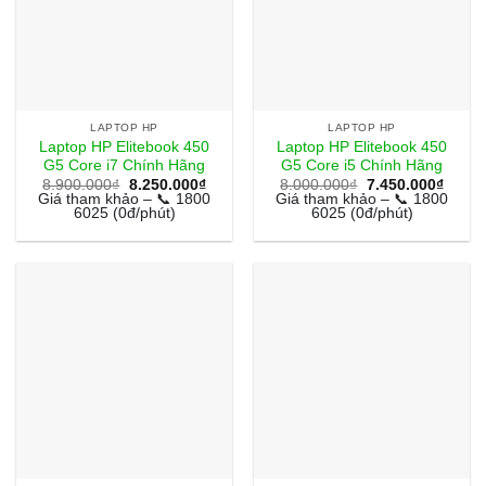
LAPTOP HP
LAPTOP HP
Laptop HP Elitebook 450
Laptop HP Elitebook 450
G5 Core i7 Chính Hãng
G5 Core i5 Chính Hãng
Giá
Giá
Giá
Giá
8.900.000
₫
8.250.000
₫
8.000.000
₫
7.450.000
₫
gốc
hiện
gốc
hiện
Giá tham khảo – 📞 1800
Giá tham khảo – 📞 1800
là:
tại
là:
tại
6025 (0đ/phút)
6025 (0đ/phút)
8.900.000₫.
là:
8.000.000₫.
là:
8.250.000₫.
7.450