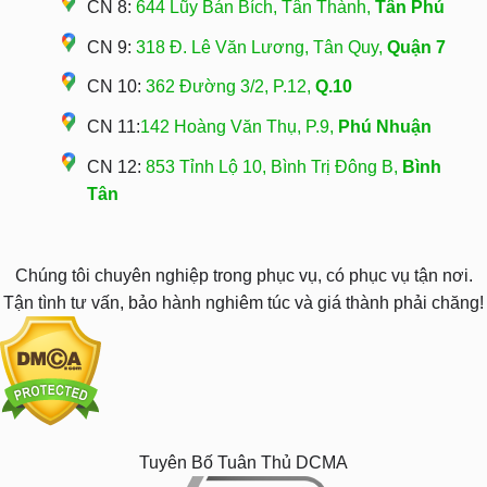
CN 8:
644 Lũy Bán Bích, Tân Thành,
Tân Phú
CN 9:
318 Đ. Lê Văn Lương, Tân Quy,
Quận 7
CN 10:
362 Đường 3/2, P.12,
Q.10
CN 11:
142 Hoàng Văn Thụ, P.9,
Phú Nhuận
CN 12:
853 Tỉnh Lộ 10, Bình Trị Đông B,
Bình
Tân
Chúng tôi chuyên nghiệp trong phục vụ, có phục vụ tận nơi.
Tận tình tư vấn, bảo hành nghiêm túc và giá thành phải chăng!
Tuyên Bố Tuân Thủ DCMA