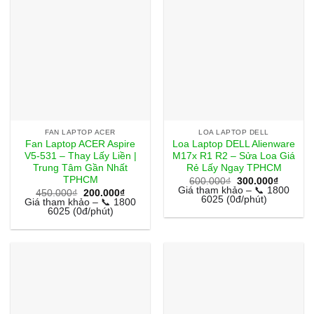
FAN LAPTOP ACER
LOA LAPTOP DELL
Fan Laptop ACER Aspire
Loa Laptop DELL Alienware
V5-531 – Thay Lấy Liền |
M17x R1 R2 – Sửa Loa Giá
Trung Tâm Gần Nhất
Rẻ Lấy Ngay TPHCM
TPHCM
Giá
Giá
600.000
₫
300.000
₫
gốc
hiện
Giá tham khảo – 📞 1800
Giá
Giá
450.000
₫
200.000
₫
là:
tại
6025 (0đ/phút)
gốc
hiện
Giá tham khảo – 📞 1800
600.000₫.
là:
là:
tại
6025 (0đ/phút)
300.000
450.000₫.
là:
200.000₫.