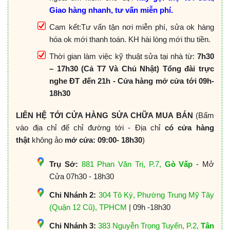
Giao hàng nhanh, tư vấn miễn phí.
Cam kết:Tư vấn tận nơi miễn phí, sửa ok hàng
hóa ok mới thanh toán. KH hài lòng mới thu tiền.
Thời gian làm việc kỹ thuật sửa tại nhà từ:
7h30
– 17h30 (Cả T7 Và Chủ Nhật) Tổng đài trực
nghe ĐT đến 21h - Cửa hàng mở cửa tới 09h-
18h30
LIÊN HỆ TỚI CỬA HÀNG SỬA CHỮA MUA BÁN
(Bấm
vào địa chỉ để chỉ đường tới - Địa chỉ
có cửa hàng
thật
không ảo
mở cửa: 09:00- 18h30
)
Trụ Sở:
881 Phan Văn Trị, P.7,
Gò Vấp
- Mở
Cửa 07h30 - 18h30
Chi Nhánh 2:
304 Tô Ký, Phường Trung Mỹ Tây
(Quận 12 Cũ), TPHCM
| 09h -18h30
Chi Nhánh 3:
383 Nguyễn Trọng Tuyển, P.2,
Tân