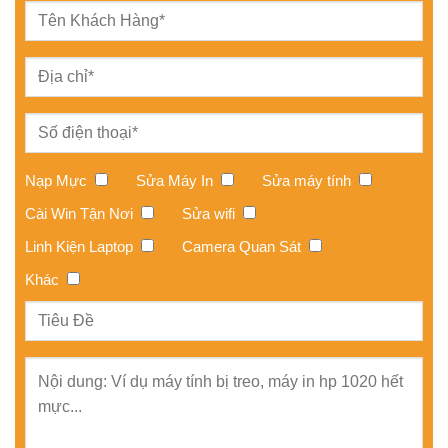
Nạp Mực
Sửa Máy In
Sửa máy tính
Cài Win Tận Nơi
Sửa wifi
Linh Kiện Laptop
Camera Quan Sát
Khác