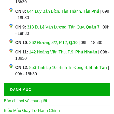
18h30
CN 8:
644 Lũy Bán Bích, Tân Thành,
Tân Phú
| 09h
- 18h30
CN 9:
318 Đ. Lê Văn Lương, Tân Quy,
Quận 7
| 09h
- 18h30
CN 10:
362 Đường 3/2, P.12,
Q.10
| 09h - 18h30
CN 11:
142 Hoàng Văn Thụ, P.9,
Phú Nhuận
| 09h -
18h30
CN 12:
853 Tỉnh Lộ 10, Bình Trị Đông B,
Bình Tân
|
09h - 18h30
DANH MỤC
Báo chí nói về chúng tôi
Biễu Mẫu Giấy Tờ Hành Chính