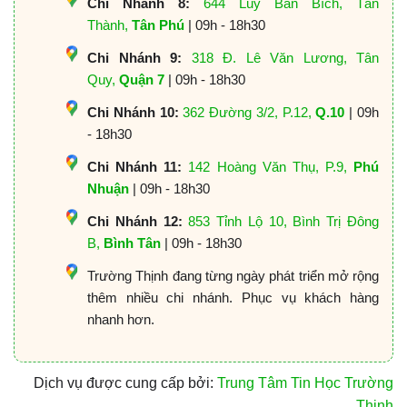
Chi Nhánh 8:
644 Lũy Bán Bích, Tân
Thành,
Tân Phú
| 09h - 18h30
Chi Nhánh 9:
318 Đ. Lê Văn Lương, Tân
Quy,
Quận 7
| 09h - 18h30
Chi Nhánh 10:
362 Đường 3/2, P.12,
Q.10
| 09h
- 18h30
Chi Nhánh 11:
142 Hoàng Văn Thụ, P.9,
Phú
Nhuận
| 09h - 18h30
Chi Nhánh 12:
853 Tỉnh Lộ 10, Bình Trị Đông
B,
Bình Tân
| 09h - 18h30
Trường Thịnh đang từng ngày phát triển mở rộng
thêm nhiều chi nhánh. Phục vụ khách hàng
nhanh hơn.
Dịch vụ được cung cấp bởi:
Trung Tâm Tin Học Trường
Thịnh