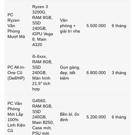
Ryzen 3
3200G,
PC
RAM 8GB,
Ryzen
Văn
SSD
Văn
phòng +
5.500.000
6 tháng
240GB,
Phòng
giải trí nhẹ
iGPU Vega
Mượt Mà
8, Main
A320
i5-6xxx,
RAM 8GB,
PC All-In-
SSD
Gọn gàng,
One Cũ
240GB,
đẹp, tiết
6.800.000
3 tháng
(Dell/HP)
Màn hình
kiệm
21.5″ tích
hợp
G4560,
PC Văn
RAM 8GB,
Phòng
SSD
Mới Lắp
Bền bỉ, ổn
240GB,
5.200.000
6 tháng
100%
định
Main B250,
Linh Kiện
Case mới,
Cũ
PSU mới