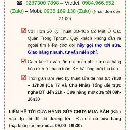
☎
0287300 7898
– Viettel:
0984.966.552
(Zalo)
– Mobi:
0938 169 138
(Zalo)
(Nhận đơn đến
21:00)
Với Hơn 20 Kỹ Thuật 3O-4Op Có Mặt Ở Các
Quận Trong Tphcm. Quý khách không cần ra
ngoài tìm kiếm chờ đợi
hãy gọi thợ tới sửa,
Giao hàng nhanh, tư vấn miễn phí.
Cam kết:Tư vấn tận nơi miễn phí, sửa ok hàng
hóa ok mới thanh toán. KH hài lòng mới thu tiền.
Thời gian làm việc kỹ thuật sửa tại nhà từ:
7h30
– 17h30 (Cả T7 Và Chủ Nhật) Tổng đài trực
nghe ĐT đến 21h - Cửa hàng mở cửa tới 09h-
18h30
LIÊN HỆ TỚI CỬA HÀNG SỬA CHỮA MUA BÁN
(Bấm
vào địa chỉ để chỉ đường tới - Địa chỉ
có cửa hàng
thật
không ảo
mở cửa: 09:00- 18h30
)