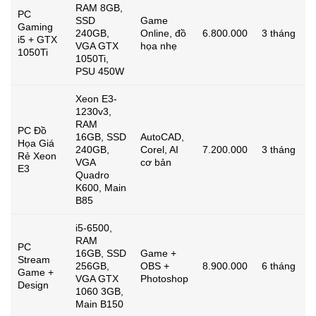
RAM 8GB,
PC
SSD
Game
Gaming
240GB,
Online, đồ
6.800.000
3 tháng
i5 + GTX
VGA GTX
họa nhẹ
1050Ti
1050Ti,
PSU 450W
Xeon E3-
1230v3,
RAM
PC Đồ
16GB, SSD
AutoCAD,
Họa Giá
240GB,
Corel, AI
7.200.000
3 tháng
Rẻ Xeon
VGA
cơ bản
E3
Quadro
K600, Main
B85
i5-6500,
RAM
PC
16GB, SSD
Game +
Stream
256GB,
OBS +
8.900.000
6 tháng
Game +
VGA GTX
Photoshop
Design
1060 3GB,
Main B150