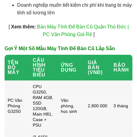
Doanh nghiệp muốn tiết kiệm chi phí khi trang bị máy
tính số lượng lớn
[
Xem thêm:
Bán Máy Tính Để Bàn Cũ Quận Thủ Đức |
PC Văn Phòng Giá Rẻ
]
Gợi Ý Một Số Mẫu Máy Tính Để Bàn Cũ Lắp Sẵn
CẤU
TÊN
GIÁ
HÌNH
ỨNG
BẢO
BỘ
BÁN
TIÊU
DỤNG
HÀNH
MÁY
(VNĐ)
BIỂU
CPU
G3250,
RAM 4GB,
PC Văn
Văn
SSD
Phòng
phòng,
2.800.000
3 tháng
120GB,
G3250
học sinh
Main H81,
Case +
PSU
i3-4150,