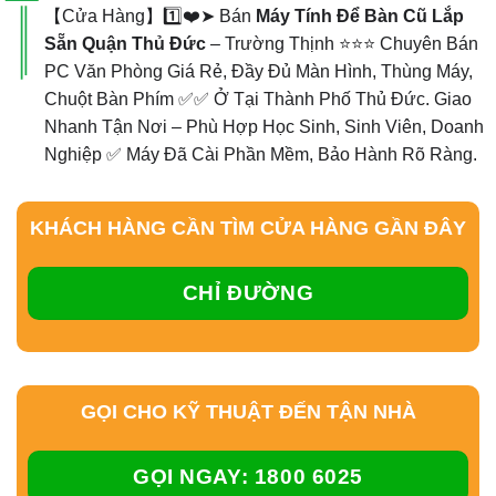
【Cửa Hàng】1️⃣❤️➤ Bán
Máy Tính Để Bàn Cũ Lắp
Sẵn Quận Thủ Đức
– Trường Thịnh ⭐⭐⭐ Chuyên Bán
PC Văn Phòng Giá Rẻ, Đầy Đủ Màn Hình, Thùng Máy,
Chuột Bàn Phím ✅✅ Ở Tại Thành Phố Thủ Đức. Giao
Nhanh Tận Nơi – Phù Hợp Học Sinh, Sinh Viên, Doanh
Nghiệp ✅ Máy Đã Cài Phần Mềm, Bảo Hành Rõ Ràng.
KHÁCH HÀNG CẦN TÌM CỬA HÀNG GẦN ĐÂY
CHỈ ĐƯỜNG
GỌI CHO KỸ THUẬT ĐẾN TẬN NHÀ
GỌI NGAY: 1800 6025