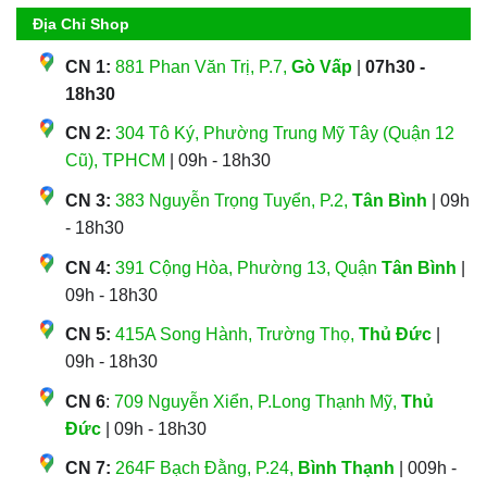
Địa Chỉ Shop
CN 1:
881 Phan Văn Trị, P.7,
Gò Vấp
|
07h30 -
18h30
CN 2:
304 Tô Ký, Phường Trung Mỹ Tây (Quận 12
Cũ), TPHCM
| 09h - 18h30
CN 3:
383 Nguyễn Trọng Tuyển, P.2,
Tân Bình
| 09h
- 18h30
CN 4:
391 Cộng Hòa, Phường 13, Quận
Tân Bình
|
09h - 18h30
CN 5:
415A Song Hành, Trường Thọ,
Thủ Đức
|
09h - 18h30
CN 6
:
709 Nguyễn Xiển, P.Long Thạnh Mỹ,
Thủ
Đức
| 09h - 18h30
CN 7:
264F Bạch Đằng, P.24,
Bình Thạnh
| 009h -