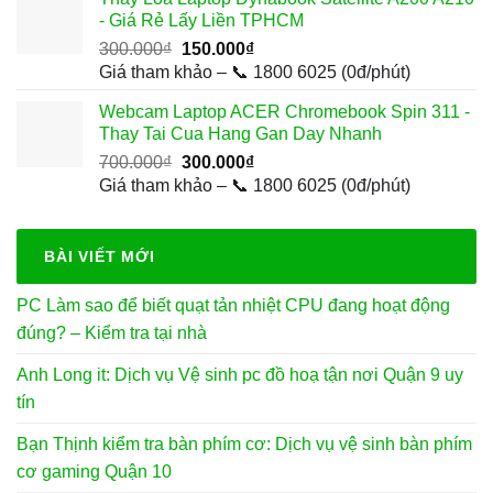
650.000₫.
là:
- Giá Rẻ Lấy Liền TPHCM
300.000₫.
Giá
Giá
300.000
₫
150.000
₫
gốc
hiện
Giá tham khảo – 📞 1800 6025 (0đ/phút)
là:
tại
Webcam Laptop ACER Chromebook Spin 311 -
300.000₫.
là:
Thay Tai Cua Hang Gan Day Nhanh
150.000₫.
Giá
Giá
700.000
₫
300.000
₫
gốc
hiện
Giá tham khảo – 📞 1800 6025 (0đ/phút)
là:
tại
700.000₫.
là:
300.000₫.
BÀI VIẾT MỚI
PC Làm sao để biết quạt tản nhiệt CPU đang hoạt động
đúng? – Kiểm tra tại nhà
Anh Long it: Dịch vụ Vệ sinh pc đồ hoạ tận nơi Quận 9 uy
tín
Bạn Thịnh kiểm tra bàn phím cơ: Dịch vụ vệ sinh bàn phím
cơ gaming Quận 10