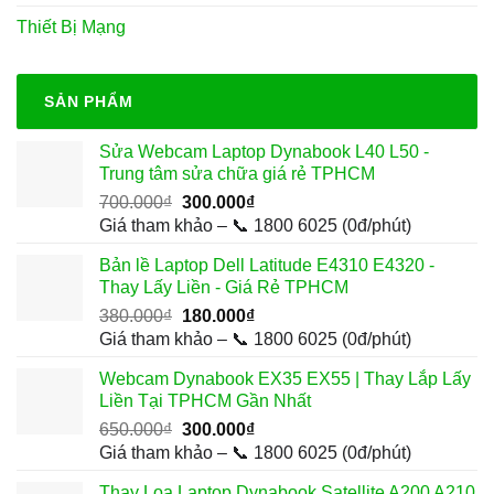
Thiết Bị Mạng
SẢN PHẨM
Sửa Webcam Laptop Dynabook L40 L50 -
Trung tâm sửa chữa giá rẻ TPHCM
Giá
Giá
700.000
₫
300.000
₫
gốc
hiện
Giá tham khảo – 📞 1800 6025 (0đ/phút)
là:
tại
Bản lề Laptop Dell Latitude E4310 E4320 -
700.000₫.
là:
Thay Lấy Liền - Giá Rẻ TPHCM
300.000₫.
Giá
Giá
380.000
₫
180.000
₫
gốc
hiện
Giá tham khảo – 📞 1800 6025 (0đ/phút)
là:
tại
Webcam Dynabook EX35 EX55 | Thay Lắp Lấy
380.000₫.
là:
Liền Tại TPHCM Gần Nhất
180.000₫.
Giá
Giá
650.000
₫
300.000
₫
gốc
hiện
Giá tham khảo – 📞 1800 6025 (0đ/phút)
là:
tại
Thay Loa Laptop Dynabook Satellite A200 A210