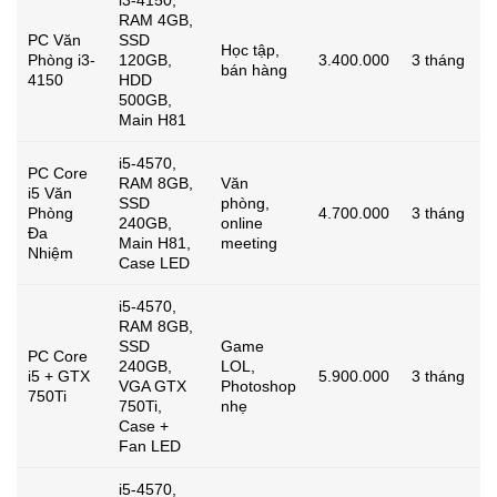
RAM 4GB,
PC Văn
SSD
Học tập,
Phòng i3-
120GB,
3.400.000
3 tháng
bán hàng
4150
HDD
500GB,
Main H81
i5-4570,
PC Core
RAM 8GB,
Văn
i5 Văn
SSD
phòng,
Phòng
4.700.000
3 tháng
240GB,
online
Đa
Main H81,
meeting
Nhiệm
Case LED
i5-4570,
RAM 8GB,
SSD
Game
PC Core
240GB,
LOL,
i5 + GTX
5.900.000
3 tháng
VGA GTX
Photoshop
750Ti
750Ti,
nhẹ
Case +
Fan LED
i5-4570,