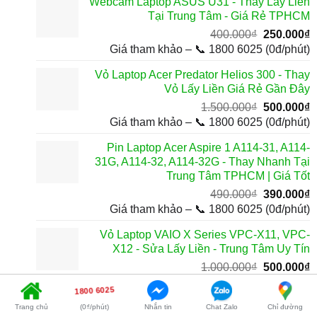
Webcam Laptop ASUS U31 - Thay Lấy Liền
799.000₫.
l
Tại Trung Tâm - Giá Rẻ TPHCM
4
Giá
G
400.000
₫
250.000
₫
gốc
h
Giá tham khảo – 📞 1800 6025 (0đ/phút)
là:
t
Vỏ Laptop Acer Predator Helios 300 - Thay
400.000₫.
l
Vỏ Lấy Liền Giá Rẻ Gần Đây
2
Giá
G
1.500.000
₫
500.000
₫
gốc
h
Giá tham khảo – 📞 1800 6025 (0đ/phút)
là:
t
Pin Laptop Acer Aspire 1 A114-31, A114-
1.500.000₫
l
31G, A114-32, A114-32G - Thay Nhanh Tại
5
Trung Tâm TPHCM | Giá Tốt
Giá
G
490.000
₫
390.000
₫
gốc
h
Giá tham khảo – 📞 1800 6025 (0đ/phút)
là:
t
Vỏ Laptop VAIO X Series VPC-X11, VPC-
490.000₫.
l
X12 - Sửa Lấy Liền - Trung Tâm Uy Tín
3
Giá
G
1.000.000
₫
500.000
₫
gốc
h
Giá tham khảo – 📞 1800 6025 (0đ/phút)
1800 6025
là:
t
Bản lề Laptop Microsoft Surface 1, 2
Trang chủ
(0₫/phút)
Nhắn tin
Chat Zalo
Chỉ đường
1.000.000₫
l