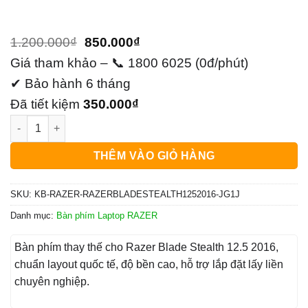
Giá
Giá
1.200.000
₫
850.000
₫
gốc
hiện
Giá tham khảo – 📞 1800 6025 (0đ/phút)
là:
tại
✔ Bảo hành 6 tháng
1.200.000₫.
là:
Đã tiết kiệm
350.000
₫
Thay Bàn Phím Laptop Razer Blade Stealth 12.5 2016 Zin Chín
850.000₫.
THÊM VÀO GIỎ HÀNG
SKU:
KB-RAZER-RAZERBLADESTEALTH1252016-JG1J
Danh mục:
Bàn phím Laptop RAZER
Bàn phím thay thế cho Razer Blade Stealth 12.5 2016,
chuẩn layout quốc tế, độ bền cao, hỗ trợ lắp đặt lấy liền
chuyên nghiệp.