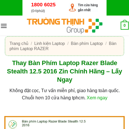
Bỏ
1800 6025
qua
(0₫/phút)
nội
dung
0
Trang chủ
/
Linh kiện Laptop
/
Bàn phím Laptop
/
Bàn
phím Laptop RAZER
Thay Bàn Phím Laptop Razer Blade
Stealth 12.5 2016 Zin Chính Hãng – Lấy
Ngay
Không đặt cọc, Tư vấn miễn phí, giao hàng toàn quốc.
Chuỗi hơn 10 cửa hàng tphcm.
Xem ngay