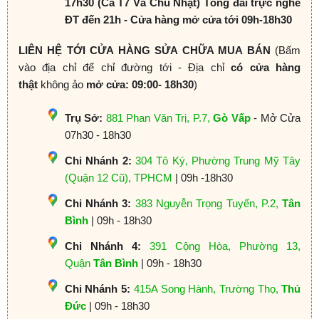
17h30 (Cả T7 Và Chủ Nhật) Tổng đài trực nghe
ĐT đến 21h - Cửa hàng mở cửa tới 09h-18h30
LIÊN HỆ TỚI CỬA HÀNG SỬA CHỮA MUA BÁN
(Bấm
vào địa chỉ để chỉ đường tới - Địa chỉ
có cửa hàng
thật
không ảo
mở cửa: 09:00- 18h30
)
Trụ Sở:
881 Phan Văn Trị, P.7,
Gò Vấp
- Mở Cửa
07h30 - 18h30
Chi Nhánh 2:
304 Tô Ký, Phường Trung Mỹ Tây
(Quận 12 Cũ), TPHCM
| 09h -18h30
Chi Nhánh 3:
383 Nguyễn Trọng Tuyển, P.2,
Tân
Bình
| 09h - 18h30
Chi Nhánh 4:
391 Cộng Hòa, Phường 13,
Quận
Tân Bình
| 09h - 18h30
Chi Nhánh 5:
415A Song Hành, Trường Thọ,
Thủ
Đức
| 09h - 18h30