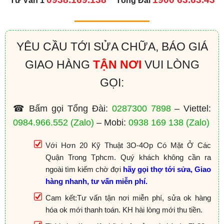
Tư Vấn 1
Tổng Đài
YÊU CẦU TỚI SỬA CHỮA, BÁO GIÁ
GIAO HÀNG
TẬN NƠI
VUI LÒNG
GỌI:
☎ Bấm gọi Tổng Đài:
0287300 7898
– Viettel:
0984.966.552
(Zalo)
– Mobi:
0938 169 138
(Zalo)
Với Hơn 20 Kỹ Thuật 3O-4Op Có Mặt Ở Các
Quận Trong Tphcm. Quý khách không cần ra
ngoài tìm kiếm chờ đợi
hãy gọi thợ tới sửa, Giao
hàng nhanh, tư vấn miễn phí.
Cam kết:Tư vấn tận nơi miễn phí, sửa ok hàng
hóa ok mới thanh toán. KH hài lòng mới thu tiền.