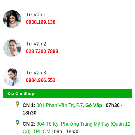
Tư Vấn 1
0938.169.138
Tư Vấn 2
028 7300 7898
Tư Vấn 3
0984.966.552
Địa Chỉ Shop
CN 1:
881 Phan Văn Trị, P.7,
Gò Vấp
|
07h30 -
18h30
CN 2:
304 Tô Ký, Phường Trung Mỹ Tây (Quận 12
Cũ), TPHCM
| 09h - 18h30