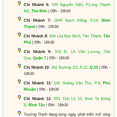
Chi Nhánh 6
:
709 Nguyễn Xiển, P.Long Thạnh
Mỹ,
Thủ Đức
| 09h - 18h30
Chi Nhánh 7:
264F Bạch Đằng, P.24,
Bình
Thạnh
| 09h - 19h30
Chi Nhánh 8:
644 Lũy Bán Bích, Tân Thành,
Tân
Phú
| 09h - 18h30
Chi Nhánh 9:
318 Đ. Lê Văn Lương, Tân
Quy,
Quận 7
| 09h - 18h30
Chi Nhánh 10:
362 Đường 3/2, P.12,
Q.10
| 09h -
18h30
Chi Nhánh 11:
142 Hoàng Văn Thụ, P.9,
Phú
Nhuận
| 09h - 18h30
Chi Nhánh 12:
853 Tỉnh Lộ 10, Bình Trị Đông
B,
Bình Tân
| 09h - 18h30
Trường Thịnh đang từng ngày phát triển mở rộng