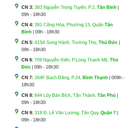
CN 3:
383 Nguyễn Trọng Tuyển, P.2,
Tân Bình
|
09h - 18h30
CN 4:
391 Cộng Hòa, Phường 13, Quận
Tân
Bình
| 09h - 18h30
CN 5:
415A Song Hành, Trường Thọ,
Thủ Đức
|
09h - 18h30
CN 6
:
709 Nguyễn Xiển, P.Long Thạnh Mỹ,
Thủ
Đức
| 09h - 18h30
CN 7:
264F Bạch Đằng, P.24,
Bình Thạnh
| 009h -
18h30
CN 8:
644 Lũy Bán Bích, Tân Thành,
Tân Phú
|
09h - 18h30
CN 9:
318 Đ. Lê Văn Lương, Tân Quy,
Quận 7
|
09h - 18h30