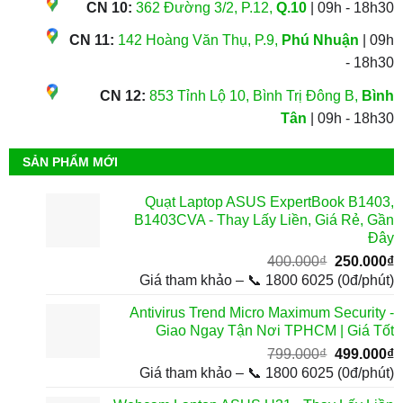
CN 10:
362 Đường 3/2, P.12,
Q.10
| 09h - 18h30
CN 11:
142 Hoàng Văn Thụ, P.9,
Phú Nhuận
| 09h
- 18h30
CN 12:
853 Tỉnh Lộ 10, Bình Trị Đông B,
Bình
Tân
| 09h - 18h30
SẢN PHẨM MỚI
Quạt Laptop ASUS ExpertBook B1403,
B1403CVA - Thay Lấy Liền, Giá Rẻ, Gần
Đây
Giá
G
400.000
₫
250.000
₫
gốc
h
Giá tham khảo – 📞 1800 6025 (0đ/phút)
là:
t
Antivirus Trend Micro Maximum Security -
400.000₫.
l
Giao Ngay Tận Nơi TPHCM | Giá Tốt
2
Giá
G
799.000
₫
499.000
₫
gốc
h
Giá tham khảo – 📞 1800 6025 (0đ/phút)
là:
t