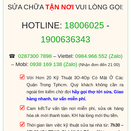
SỬA CHỮA
TẬN NƠI
VUI LÒNG GỌI:
HOTLINE:
18006025
-
1900636343
☎
0287300 7898
– Viettel:
0984.966.552
(Zalo)
– Mobi:
0938 169 138
(Zalo)
(Nhận đơn đến 21:00)
Với Hơn 20 Kỹ Thuật 3O-4Op Có Mặt Ở Các
Quận Trong Tphcm. Quý khách không cần ra
ngoài tìm kiếm chờ đợi
hãy gọi thợ tới sửa, Giao
hàng nhanh, tư vấn miễn phí.
Cam kết:Tư vấn tận nơi miễn phí, sửa ok hàng
hóa ok mới thanh toán. KH hài lòng mới thu tiền.
Thời gian làm việc kỹ thuật sửa tại nhà từ:
7h30 –