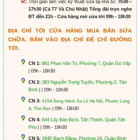
Thời gian làm việc kỹ thuật sửa tại nhà từ:
7h30 –
17h30 (Cả T7 Và Chủ Nhật) Tổng đài trực nghe
ĐT đến 21h - Cửa hàng mở cửa tới 09h - 18h30
ĐỊA CHỈ TỚI CỬA HÀNG MUA BÁN SỬA
CHỮA. BẤM VÀO ĐỊA CHỈ ĐỂ CHỈ ĐƯỜNG
TỚI.
CN 1:
881 Phan Văn Trị, Phường 7, Quận Gò Vấp
| 09h - 18h30
CN 2:
383 Nguyễn Trọng Tuyển, Phường 2, Tân
Bình
| | 09h - 18h30
CN 3:
415A Song Hành Xa Lộ Hà Nội, Phước Long
| 09h - 18h30
A, Thủ Đức
CN 4:
644 Lũy Bán Bích, Tân Thành, Quận Tân
Phú
| | 09h - 18h30
CN 5:
264F Bạch Đằng, Phường 24, Quận Bình